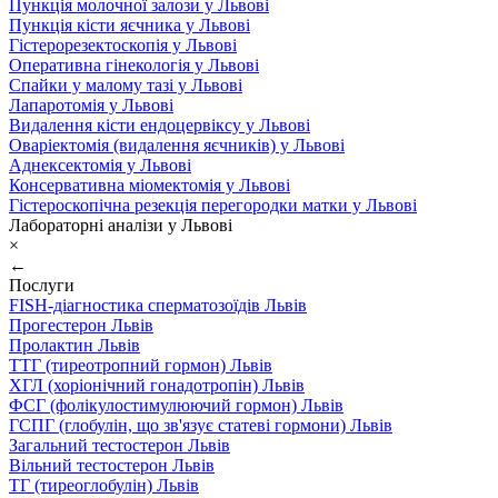
Пункція молочної залози у Львові
Пункція кісти яєчника у Львові
Гістерорезектоскопія у Львові
Оперативна гінекологія у Львові
Спайки у малому тазі у Львові
Лапаротомія у Львові
Видалення кісти ендоцервіксу у Львові
Оваріектомія (видалення яєчників) у Львові
Аднексектомія у Львові
Консервативна міомектомія у Львові
Гістероскопічна резекція перегородки матки у Львові
Лабораторні аналізи у Львові
×
←
Послуги
FISH-діагностика сперматозоїдів Львів
Прогестерон Львів
Пролактин Львів
ТТГ (тиреотропний гормон) Львів
ХГЛ (хоріонічний гонадотропін) Львів
ФСГ (фолікулостимулюючий гормон) Львів
ГСПГ (глобулін, що зв'язує статеві гормони) Львів
Загальний тестостерон Львів
Вільний тестостерон Львів
ТГ (тиреоглобулін) Львів