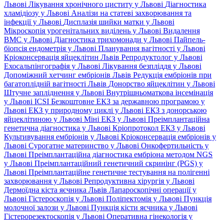
Львові
Лікування хронічного циститу у Львові
Діагностика
хламідіозу у Львові
Аналізи на статеві захворювання та
інфекції у Львові
Дисплазія шийки матки у Львові
Мікроскопія урогенітальних виділень у Львові
Видалення
ВМС у Львові
Діагностика трихомонади у Львові
Пайпель-
біопсія ендометрія у Львові
Планування вагітності у Львові
Кріоконсервація яйцеклітин Львів
Репродуктолог у Львові
Ехосальпінгографія у Львові
Лікування безпліддя у Львові
Допоміжний хетчинг ембріонів Львів
Редукція ембріонів при
багатоплідній вагітності Львів
Донорство яйцеклітин у Львові
Штучне запліднення у Львові
Внутрішньоматкова інсемінація
у Львові
ICSI
Безкоштовне ЕКЗ за державною програмою у
Львові
ЕКЗ у природному циклі у Львові
ЕКЗ з донорською
яйцеклітиною у Львові
Міні ЕКЗ у Львові
Преімплантаційна
генетична діагностика у Львові
Кріопротокол ЕКЗ у Львові
Культивування ембріонів у Львові
Кріоконсервація ембріонів у
Львові
Сурогатне материнство у Львові
Онкофертильність у
Львові
Преімплантаційна діагностика ембріона методом NGS
у Львові
Преімплантаційний генетичний скринінг (PGS) у
Львові
Преімплантаційне генетичне тестування на полігенні
захворювання у Львові
Репродуктивна хірургія у Львові
Дермоїдна кіста яєчника Львів
Лапароскопічні операції у
Львові
Гістероскопія у Львові
Поліпектомія у Львові
Пункція
молочної залози у Львові
Пункція кісти яєчника у Львові
Гістерорезектоскопія у Львові
Оперативна гінекологія у