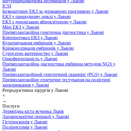
Внутрішньоматкова інсемінація у Львові
ICSI
Безкоштовне ЕКЗ за державною програмою у Львові
ЕКЗ у природному циклі у Львові
ЕКЗ з донорською яйцеклітиною у Львові
Міні ЕКЗ у Львові
Преімплантаційна генетична діагностика у Львові
Кріопротокол ЕКЗ у Львові
Культивування ембріонів у Львові
Кріоконсервація ембріонів у Львові
Сурогатне материнство у Львові
Онкофертильність у Львові
Преімплантаційна діагностика ембріона методом NGS у
Львові
Преімплантаційний генетичний скринінг (PGS) у Львові
Преімплантаційне генетичне тестування на полігенні
захворювання у Львові
Репродуктивна хірургія у Львові
×
←
Послуги
Дермоїдна кіста яєчника Львів
Лапароскопічні операції у Львові
Гістероскопія у Львові
Поліпектомія у Львові