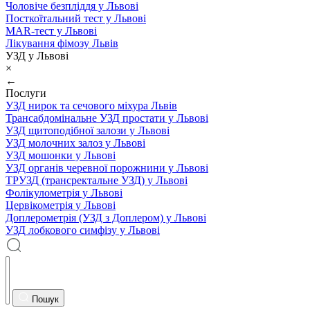
Чоловіче безпліддя у Львові
Посткоїтальний тест у Львові
MAR-тест у Львові
Лікування фімозу Львів
УЗД у Львові
×
←
Послуги
УЗД нирок та сечового міхура Львів
Трансабдомінальне УЗД простати у Львові
УЗД щитоподібної залози у Львові
УЗД молочних залоз у Львові
УЗД мошонки у Львові
УЗД органів черевної порожнини у Львові
ТРУЗД (трансректальне УЗД) у Львові
Фолікулометрія у Львові
Цервікометрія у Львові
Доплерометрія (УЗД з Доплером) у Львові
УЗД лобкового симфізу у Львові
Пошук