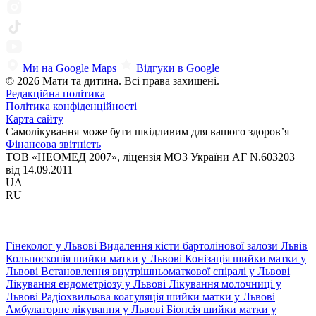
Ми на Google Maps
Відгуки в Google
© 2026 Мати та дитина. Всі права захищені.
Редакційна політика
Політика конфіденційності
Карта сайту
Самолікування може бути шкідливим для вашого здоров’я
Фінансова звітність
ТОВ «НЕОМЕД 2007», ліцензія МОЗ України АГ N.603203
від 14.09.2011
UA
RU
Гінеколог у Львові
Видалення кісти бартолінової залози Львів
Кольпоскопія шийки матки у Львові
Конізація шийки матки у
Львові
Встановлення внутрішньоматкової спіралі у Львові
Лікування ендометріозу у Львові
Лікування молочниці у
Львові
Радіохвильова коагуляція шийки матки у Львові
Амбулаторне лікування у Львові
Біопсія шийки матки у