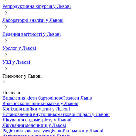
Репродуктивна хірургія у Львові
Лабораторні аналізи у Львові
Ведення вагітності у Львові
Уролог у Львові
УЗД у Львові
Гінеколог у Львові
×
←
Послуги
Видалення кісти бартолінової залози Львів
Кольпоскопія шийки матки у Львові
Конізація шийки матки у Львові
Встановлення внутрішньоматкової спіралі у Львові
Лікування ендометріозу у Львові
Лікування молочниці у Львові
Радіохвильова коагуляція шийки матки у Львові