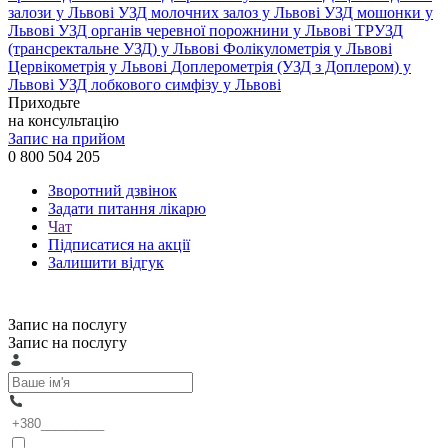
залози у Львові
УЗД молочних залоз у Львові
УЗД мошонки у
Львові
УЗД органів черевної порожнини у Львові
ТРУЗД
(трансректальне УЗД) у Львові
Фолікулометрія у Львові
Цервікометрія у Львові
Доплерометрія (УЗД з Доплером) у
Львові
УЗД лобкового симфізу у Львові
Приходьте
на консультацію
Запис на прийом
0 800 504 205
Зворотний дзвінок
Задати питання лікарю
Чат
Підписатися на акції
Залишити відгук
Запис на послугу
Запис на послугу