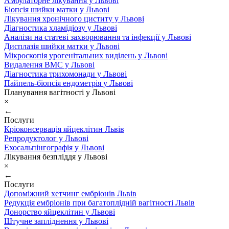
Амбулаторне лікування у Львові
Біопсія шийки матки у Львові
Лікування хронічного циститу у Львові
Діагностика хламідіозу у Львові
Аналізи на статеві захворювання та інфекції у Львові
Дисплазія шийки матки у Львові
Мікроскопія урогенітальних виділень у Львові
Видалення ВМС у Львові
Діагностика трихомонади у Львові
Пайпель-біопсія ендометрія у Львові
Планування вагітності у Львові
×
←
Послуги
Кріоконсервація яйцеклітин Львів
Репродуктолог у Львові
Ехосальпінгографія у Львові
Лікування безпліддя у Львові
×
←
Послуги
Допоміжний хетчинг ембріонів Львів
Редукція ембріонів при багатоплідній вагітності Львів
Донорство яйцеклітин у Львові
Штучне запліднення у Львові