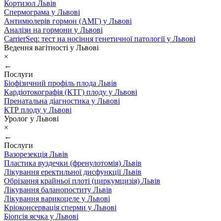
Кортизол Львів
Спермограма у Львові
Антимюлерів гормон (АМГ) у Львові
Аналізи на гормони у Львові
CarrierSeq: тест на носіння генетичної патології у Львові
Ведення вагітності у Львові
×
←
Послуги
Біофізичний профіль плода Львів
Кардіотокографія (КТГ) плоду у Львові
Пренатальна діагностика у Львові
КТР плоду у Львові
Уролог у Львові
×
←
Послуги
Вазорезекція Львів
Пластика вуздечки (френулотомія) Львів
Лікування еректильної дисфункції Львів
Обрізання крайньої плоті (циркумцизія) Львів
Лікування баланопоститу Львів
Лікування варикоцеле у Львові
Кріоконсервація сперми у Львові
Біопсія яєчка у Львові