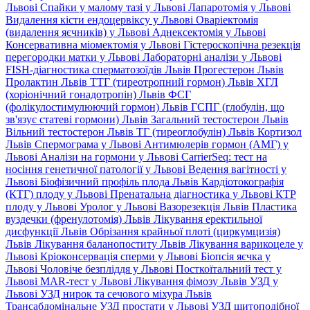
Львові
Спайки у малому тазі у Львові
Лапаротомія у Львові
Видалення кісти ендоцервіксу у Львові
Оваріектомія
(видалення яєчників) у Львові
Аднексектомія у Львові
Консервативна міомектомія у Львові
Гістероскопічна резекція
перегородки матки у Львові
Лабораторні аналізи у Львові
FISH-діагностика сперматозоїдів Львів
Прогестерон Львів
Пролактин Львів
ТТГ (тиреотропний гормон) Львів
ХГЛ
(хоріонічний гонадотропін) Львів
ФСГ
(фолікулостимулюючий гормон) Львів
ГСПГ (глобулін, що
зв'язує статеві гормони) Львів
Загальний тестостерон Львів
Вільний тестостерон Львів
ТГ (тиреоглобулін) Львів
Кортизол
Львів
Спермограма у Львові
Антимюлерів гормон (АМГ) у
Львові
Аналізи на гормони у Львові
CarrierSeq: тест на
носіння генетичної патології у Львові
Ведення вагітності у
Львові
Біофізичний профіль плода Львів
Кардіотокографія
(КТГ) плоду у Львові
Пренатальна діагностика у Львові
КТР
плоду у Львові
Уролог у Львові
Вазорезекція Львів
Пластика
вуздечки (френулотомія) Львів
Лікування еректильної
дисфункції Львів
Обрізання крайньої плоті (циркумцизія)
Львів
Лікування баланопоститу Львів
Лікування варикоцеле у
Львові
Кріоконсервація сперми у Львові
Біопсія яєчка у
Львові
Чоловіче безпліддя у Львові
Посткоїтальний тест у
Львові
MAR-тест у Львові
Лікування фімозу Львів
УЗД у
Львові
УЗД нирок та сечового міхура Львів
Трансабдомінальне УЗД простати у Львові
УЗД щитоподібної