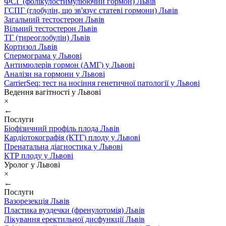
ФСГ (фолікулостимулюючий гормон) Львів
ГСПГ (глобулін, що зв'язує статеві гормони) Львів
Загальний тестостерон Львів
Вільний тестостерон Львів
ТГ (тиреоглобулін) Львів
Кортизол Львів
Спермограма у Львові
Антимюлерів гормон (АМГ) у Львові
Аналізи на гормони у Львові
CarrierSeq: тест на носіння генетичної патології у Львові
Ведення вагітності у Львові
×
←
Послуги
Біофізичний профіль плода Львів
Кардіотокографія (КТГ) плоду у Львові
Пренатальна діагностика у Львові
КТР плоду у Львові
Уролог у Львові
×
←
Послуги
Вазорезекція Львів
Пластика вуздечки (френулотомія) Львів
Лікування еректильної дисфункції Львів