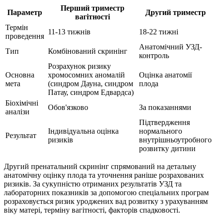
Перший триместр
Параметр
Другий триместр
вагітності
Термін
11-13 тижнів
18-22 тижні
проведення
Анатомічний УЗД-
Тип
Комбінований скринінг
контроль
Розрахунок ризику
Основна
хромосомних аномалій
Оцінка анатомії
мета
(синдром Дауна, синдром
плода
Патау, синдром Едвардса)
Біохімічні
Обов'язково
За показаннями
аналізи
Підтвердження
Індивідуальна оцінка
нормального
Результат
ризиків
внутрішньоутробного
розвитку дитини
Другий пренатальний скринінг спрямований на детальну
анатомічну оцінку плода та уточнення раніше розрахованих
ризиків. За сукупністю отриманих результатів УЗД та
лабораторних показників за допомогою спеціальних програм
розраховується ризик уроджених вад розвитку з урахуванням
віку матері, терміну вагітності, факторів спадковості.