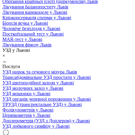
Обрізання крайньої плоті (циркумцизія) Львів
Лікування баланопоститу Львів
Лікування варикоцеле у Львові
Кріоконсервація сперми у Львові
Біопсія яєчка у Львові
Чоловіче безпліддя у Львові
Посткоїтальний тест у Львові
MAR-тест у Львові
Лікування фімозу Львів
УЗД у Львові
×
←
Послуги
УЗД нирок та сечового міхура Львів
Трансабдомінальне УЗД простати у Львові
УЗД щитоподібної залози у Львові
УЗД молочних залоз у Львові
УЗД мошонки у Львові
УЗД органів черевної порожнини у Львові
ТРУЗД (трансректальне УЗД) у Львові
Фолікулометрія у Львові
Цервікометрія у Львові
Доплерометрія (УЗД з Доплером) у Львові
УЗД лобкового симфізу у Львові