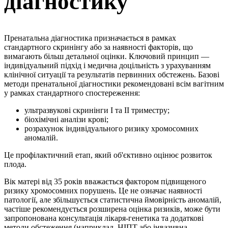
діагностику
Пренатальна діагностика призначається в рамках
стандартного скринінгу або за наявності факторів, що
вимагають більш детальної оцінки. Ключовий принцип —
індивідуальний підхід і медична доцільність з урахуванням
клінічної ситуації та результатів первинних обстежень. Базові
методи пренатальної діагностики рекомендовані всім вагітним
у рамках стандартного спостереження:
ультразвукові скринінги І та ІІ триместру;
біохімічні аналізи крові;
розрахунок індивідуального ризику хромосомних
аномалій.
Це профілактичний етап, який об'єктивно оцінює розвиток
плода.
Вік матері від 35 років вважається фактором підвищеного
ризику хромосомних порушень. Це не означає наявності
патології, але збільшується статистична ймовірність аномалій,
частіше рекомендується розширена оцінка ризиків, може бути
запропонована консультація лікаря-генетика та додаткові
методи обстеження (наприклад, НІПТ або інвазивна