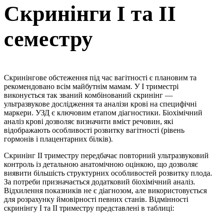
Скринінги І та ІІ
семестру
Скринінгове обстеження під час вагітності є плановим та
рекомендовано всім майбутнім мамам. У І триместрі
виконується так званий комбінований скринінг —
ультразвукове дослідження та аналізи крові на специфічні
маркери. УЗД є ключовим етапом діагностики. Біохімічний
аналіз крові дозволяє визначити вміст речовин, які
відображають особливості розвитку вагітності (рівень
гормонів і плацентарних білків).
Скринінг ІІ триместру передбачає повторний ультразвуковий
контроль із детальною анатомічною оцінкою, що дозволяє
виявити більшість структурних особливостей розвитку плода.
За потреби призначається додатковий біохімічний аналіз.
Відхилення показників не є діагнозом, але використовується
для розрахунку ймовірності певних станів. Відмінності
скринінгу І та ІІ триместру представлені в таблиці: