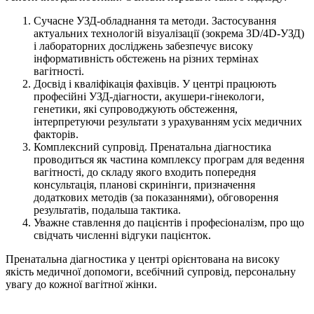
Сучасне УЗД-обладнання та методи. Застосування
актуальних технологій візуалізації (зокрема 3D/4D-УЗД)
і лабораторних досліджень забезпечує високу
інформативність обстежень на різних термінах
вагітності.
Досвід і кваліфікація фахівців. У центрі працюють
професійні УЗД-діагности, акушери-гінекологи,
генетики, які супроводжують обстеження,
інтерпретуючи результати з урахуванням усіх медичних
факторів.
Комплексний супровід. Пренатальна діагностика
проводиться як частина комплексу програм для ведення
вагітності, до складу якого входить попередня
консультація, планові скринінги, призначення
додаткових методів (за показаннями), обговорення
результатів, подальша тактика.
Уважне ставлення до пацієнтів і професіоналізм, про що
свідчать численні відгуки пацієнток.
Пренатальна діагностика у центрі орієнтована на високу
якість медичної допомоги, всебічний супровід, персональну
увагу до кожної вагітної жінки.