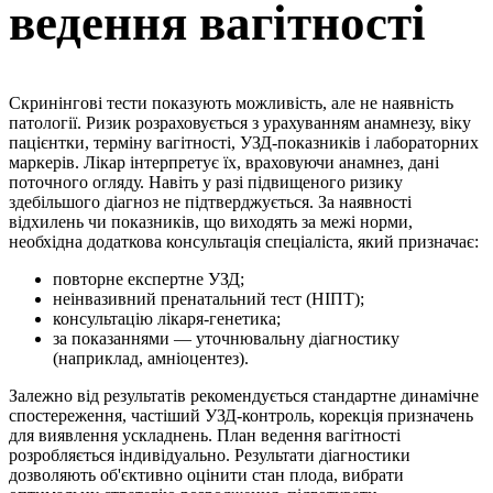
ведення вагітності
Скринінгові тести показують можливість, але не наявність
патології. Ризик розраховується з урахуванням анамнезу, віку
пацієнтки, терміну вагітності, УЗД-показників і лабораторних
маркерів. Лікар інтерпретує їх, враховуючи анамнез, дані
поточного огляду. Навіть у разі підвищеного ризику
здебільшого діагноз не підтверджується. За наявності
відхилень чи показників, що виходять за межі норми,
необхідна додаткова консультація спеціаліста, який призначає:
повторне експертне УЗД;
неінвазивний пренатальний тест (НІПТ);
консультацію лікаря-генетика;
за показаннями — уточнювальну діагностику
(наприклад, амніоцентез).
Залежно від результатів рекомендується стандартне динамічне
спостереження, частіший УЗД-контроль, корекція призначень
для виявлення ускладнень. План ведення вагітності
розробляється індивідуально. Результати діагностики
дозволяють об'єктивно оцінити стан плода, вибрати