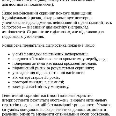
діагностика за показаннями).
Якщо комбінований скринінг показує підвищений
індивідуальний ризик, лікар рекомендує повторне
уточнювальне дослідження, неінвазивний пренатальний тест,
за потреби — інвазивну діагностику (наприклад,
амніоцентез). Скринінг не є діагнозом, але підставою для
подальшого уточнення.
Розширена пренатальна діагностика показана, якщо:
у сім'ї є випадки генетичних захворювань;
в одного з батьків виявлено хромосомну перебудову;
попередня дитина має важкі вроджені аномалії;
підвищений ризик за результатами скринінгу;
ускладнення під час поточної вагітності;
вік матері старше 35 років;
повторні викидні в анамнезі;
завмерла вагітність у минулому.
Генетичний скринінг вагітності дозволяє коректно
інтерпретувати результати обстежень, вибрати оптимальну
стратегію подальших дій без надмірної тривожності. У таких
ситуаціях консультація лікаря-генетика допомагає оцінити
реальний ризик та визначити оптимальний обсяг обстежень.