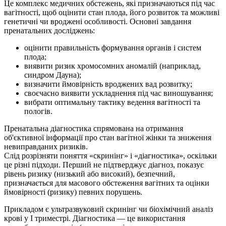
Це комплекс медичних обстежень, які призначаються під час
вагітності, щоб оцінити стан плода, його розвиток та можливі
генетичні чи вроджені особливості. Основні завдання
пренатальних досліджень:
оцінити правильність формування органів і систем
плода;
виявити ризик хромосомних аномалій (наприклад,
синдром Дауна);
визначити ймовірність вроджених вад розвитку;
своєчасно виявити ускладнення під час виношування;
вибрати оптимальну тактику ведення вагітності та
пологів.
Пренатальна діагностика спрямована на отримання
об'єктивної інформації про стан вагітної жінки та зниження
невиправданих ризиків.
Слід розрізняти поняття «скринінг» і «діагностика», оскільки
це різні підходи. Перший не підтверджує діагноз, показує
рівень ризику (низький або високий), безпечний,
призначається для масового обстеження вагітних та оцінки
ймовірності (ризику) певних порушень.
Прикладом є ультразвуковий скринінг чи біохімічний аналіз
крові у І триместрі. Діагностика — це використання