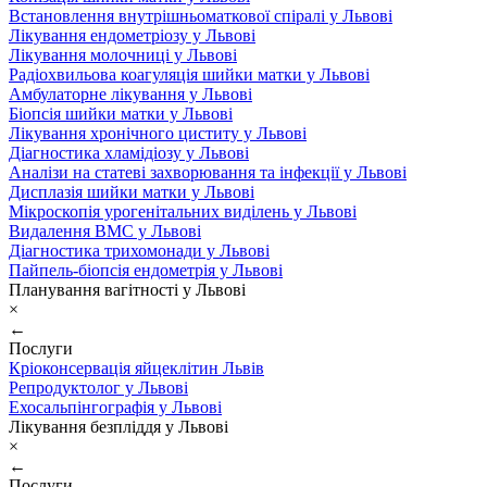
Встановлення внутрішньоматкової спіралі у Львові
Лікування ендометріозу у Львові
Лікування молочниці у Львові
Радіохвильова коагуляція шийки матки у Львові
Амбулаторне лікування у Львові
Біопсія шийки матки у Львові
Лікування хронічного циститу у Львові
Діагностика хламідіозу у Львові
Аналізи на статеві захворювання та інфекції у Львові
Дисплазія шийки матки у Львові
Мікроскопія урогенітальних виділень у Львові
Видалення ВМС у Львові
Діагностика трихомонади у Львові
Пайпель-біопсія ендометрія у Львові
Планування вагітності у Львові
×
←
Послуги
Кріоконсервація яйцеклітин Львів
Репродуктолог у Львові
Ехосальпінгографія у Львові
Лікування безпліддя у Львові
×
←
Послуги