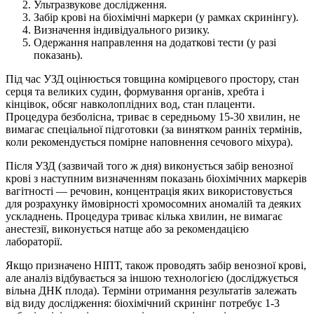
Ультразвукове дослідження.
Забір крові на біохімічні маркери (у рамках скринінгу).
Визначення індивідуального ризику.
Одержання направлення на додаткові тести (у разі
показань).
Під час УЗД оцінюється товщина комірцевого простору, стан
серця та великих судин, формування органів, хребта і
кінцівок, обсяг навколоплідних вод, стан плаценти.
Процедура безболісна, триває в середньому 15-30 хвилин, не
вимагає спеціальної підготовки (за винятком ранніх термінів,
коли рекомендується помірне наповнення сечового міхура).
Після УЗД (зазвичай того ж дня) виконується забір венозної
крові з наступним визначенням показань біохімічних маркерів
вагітності — речовин, концентрація яких використовується
для розрахунку ймовірності хромосомних аномалій та деяких
ускладнень. Процедура триває кілька хвилин, не вимагає
анестезії, виконується натще або за рекомендацією
лабораторії.
Якщо призначено НІПТ, також проводять забір венозної крові,
але аналіз відбувається за іншою технологією (досліджується
вільна ДНК плода). Терміни отримання результатів залежать
від виду дослідження: біохімічний скринінг потребує 1-3