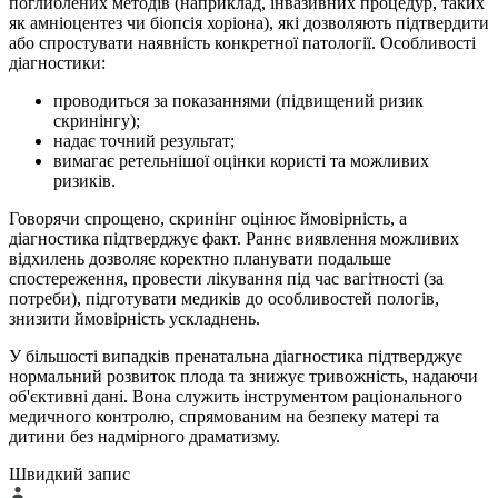
поглиблених методів (наприклад, інвазивних процедур, таких
як амніоцентез чи біопсія хоріона), які дозволяють підтвердити
або спростувати наявність конкретної патології. Особливості
діагностики:
проводиться за показаннями (підвищений ризик
скринінгу);
надає точний результат;
вимагає ретельнішої оцінки користі та можливих
ризиків.
Говорячи спрощено, скринінг оцінює ймовірність, а
діагностика підтверджує факт. Раннє виявлення можливих
відхилень дозволяє коректно планувати подальше
спостереження, провести лікування під час вагітності (за
потреби), підготувати медиків до особливостей пологів,
знизити ймовірність ускладнень.
У більшості випадків пренатальна діагностика підтверджує
нормальний розвиток плода та знижує тривожність, надаючи
об'єктивні дані. Вона служить інструментом раціонального
медичного контролю, спрямованим на безпеку матері та
дитини без надмірного драматизму.
Швидкий запис