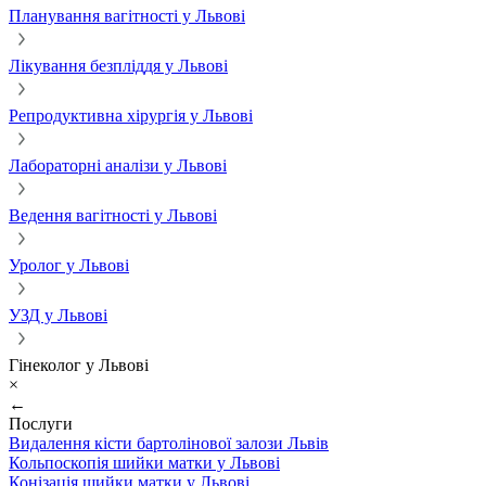
Планування вагітності у Львові
Лікування безпліддя у Львові
Репродуктивна хірургія у Львові
Лабораторні аналізи у Львові
Ведення вагітності у Львові
Уролог у Львові
УЗД у Львові
Гінеколог у Львові
×
←
Послуги
Видалення кісти бартолінової залози Львів
Кольпоскопія шийки матки у Львові
Конізація шийки матки у Львові