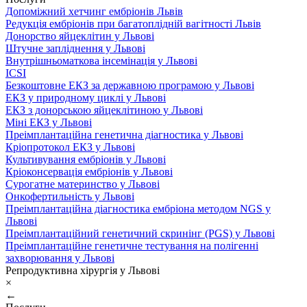
Допоміжний хетчинг ембріонів Львів
Редукція ембріонів при багатоплідній вагітності Львів
Донорство яйцеклітин у Львові
Штучне запліднення у Львові
Внутрішньоматкова інсемінація у Львові
ICSI
Безкоштовне ЕКЗ за державною програмою у Львові
ЕКЗ у природному циклі у Львові
ЕКЗ з донорською яйцеклітиною у Львові
Міні ЕКЗ у Львові
Преімплантаційна генетична діагностика у Львові
Кріопротокол ЕКЗ у Львові
Культивування ембріонів у Львові
Кріоконсервація ембріонів у Львові
Сурогатне материнство у Львові
Онкофертильність у Львові
Преімплантаційна діагностика ембріона методом NGS у
Львові
Преімплантаційний генетичний скринінг (PGS) у Львові
Преімплантаційне генетичне тестування на полігенні
захворювання у Львові
Репродуктивна хірургія у Львові
×
←