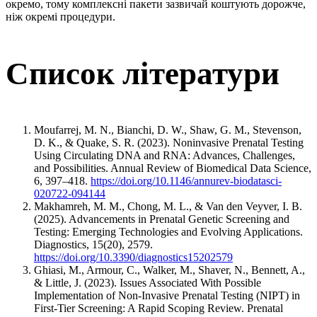
окремо, тому комплексні пакети зазвичай коштують дорожче,
ніж окремі процедури.
Список літератури
Moufarrej, M. N., Bianchi, D. W., Shaw, G. M., Stevenson,
D. K., & Quake, S. R. (2023). Noninvasive Prenatal Testing
Using Circulating DNA and RNA: Advances, Challenges,
and Possibilities. Annual Review of Biomedical Data Science,
6, 397–418.
https://doi.org/10.1146/annurev-biodatasci-
020722-094144
Makhamreh, M. M., Chong, M. L., & Van den Veyver, I. B.
(2025). Advancements in Prenatal Genetic Screening and
Testing: Emerging Technologies and Evolving Applications.
Diagnostics, 15(20), 2579.
https://doi.org/10.3390/diagnostics15202579
Ghiasi, M., Armour, C., Walker, M., Shaver, N., Bennett, A.,
& Little, J. (2023). Issues Associated With Possible
Implementation of Non-Invasive Prenatal Testing (NIPT) in
First-Tier Screening: A Rapid Scoping Review. Prenatal