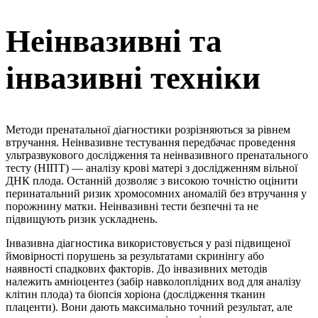
Неінвазивні та
інвазивні техніки
Методи пренатальної діагностики розрізняються за рівнем
втручання. Неінвазивне тестування передбачає проведення
ультразвукового дослідження та неінвазивного пренатального
тесту (НІПТ) — аналізу крові матері з дослідженням вільної
ДНК плода. Останній дозволяє з високою точністю оцінити
перинатальний ризик хромосомних аномалій без втручання у
порожнину матки. Неінвазивні тести безпечні та не
підвищують ризик ускладнень.
Інвазивна діагностика використовується у разі підвищеної
ймовірності порушень за результатами скринінгу або
наявності спадкових факторів. До інвазивних методів
належить амніоцентез (забір навколоплідних вод для аналізу
клітин плода) та біопсія хоріона (дослідження тканин
плаценти). Вони дають максимально точний результат, але