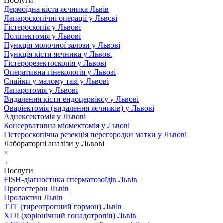
Послуги
Дермоїдна кіста яєчника Львів
Лапароскопічні операції у Львові
Гістероскопія у Львові
Поліпектомія у Львові
Пункція молочної залози у Львові
Пункція кісти яєчника у Львові
Гістерорезектоскопія у Львові
Оперативна гінекологія у Львові
Спайки у малому тазі у Львові
Лапаротомія у Львові
Видалення кісти ендоцервіксу у Львові
Оваріектомія (видалення яєчників) у Львові
Аднексектомія у Львові
Консервативна міомектомія у Львові
Гістероскопічна резекція перегородки матки у Львові
Лабораторні аналізи у Львові
×
←
Послуги
FISH-діагностика сперматозоїдів Львів
Прогестерон Львів
Пролактин Львів
ТТГ (тиреотропний гормон) Львів
ХГЛ (хоріонічний гонадотропін) Львів