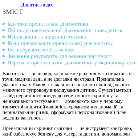
Дивитись відео
ЗМІСТ
Що таке пренатальна діагностика
Які види пренатальної діагностики проводяться
Неінвазивні та інвазивні техніки
Коли призначають пренатальну діагностику
Як відбувається обстеження
Значення результатів для ведення вагітності
Переваги пренатальної діагностики у медичному цент
Вагітність — це період, коли кожне рішення має спиратися на
точні медичні дані, а не здогадки чи страхи. Пренатальна
діагностика у Львові є важливою частиною відповідального
медичного супроводу виношування дитини. Сучасні методи
— від первинного огляду до генетичного скринінгу та
неінвазивного тестування — дозволяють вже у першому
триместрі оцінити ймовірність хромосомних аномалій та
перинатальний ризик, сформувати персоналізований план
ведення вагітності.
Пренатальний скринінг сьогодні — це інструмент контролю,
який забезпечує безпеку для матері та дитини, допомагаючи