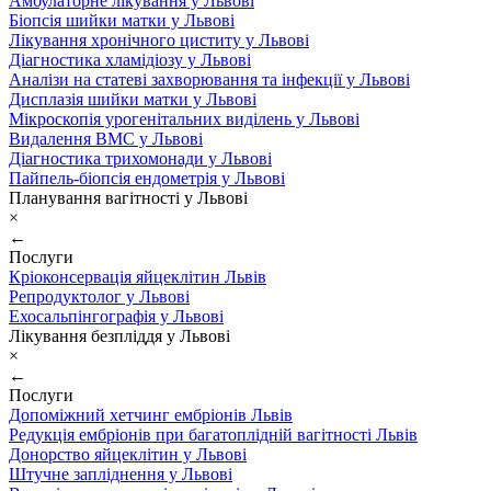
Амбулаторне лікування у Львові
Біопсія шийки матки у Львові
Лікування хронічного циститу у Львові
Діагностика хламідіозу у Львові
Аналізи на статеві захворювання та інфекції у Львові
Дисплазія шийки матки у Львові
Мікроскопія урогенітальних виділень у Львові
Видалення ВМС у Львові
Діагностика трихомонади у Львові
Пайпель-біопсія ендометрія у Львові
Планування вагітності у Львові
×
←
Послуги
Кріоконсервація яйцеклітин Львів
Репродуктолог у Львові
Ехосальпінгографія у Львові
Лікування безпліддя у Львові
×
←
Послуги
Допоміжний хетчинг ембріонів Львів
Редукція ембріонів при багатоплідній вагітності Львів
Донорство яйцеклітин у Львові
Штучне запліднення у Львові