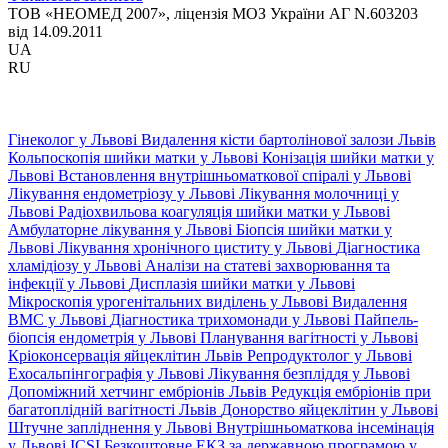
ТОВ «НЕОМЕД 2007», ліцензія МОЗ України АГ N.603203
від 14.09.2011
UA
RU
Гінеколог у Львові
Видалення кісти бартолінової залози Львів
Кольпоскопія шийки матки у Львові
Конізація шийки матки у
Львові
Встановлення внутрішньоматкової спіралі у Львові
Лікування ендометріозу у Львові
Лікування молочниці у
Львові
Радіохвильова коагуляція шийки матки у Львові
Амбулаторне лікування у Львові
Біопсія шийки матки у
Львові
Лікування хронічного циститу у Львові
Діагностика
хламідіозу у Львові
Аналізи на статеві захворювання та
інфекції у Львові
Дисплазія шийки матки у Львові
Мікроскопія урогенітальних виділень у Львові
Видалення
ВМС у Львові
Діагностика трихомонади у Львові
Пайпель-
біопсія ендометрія у Львові
Планування вагітності у Львові
Кріоконсервація яйцеклітин Львів
Репродуктолог у Львові
Ехосальпінгографія у Львові
Лікування безпліддя у Львові
Допоміжний хетчинг ембріонів Львів
Редукція ембріонів при
багатоплідній вагітності Львів
Донорство яйцеклітин у Львові
Штучне запліднення у Львові
Внутрішньоматкова інсемінація
у Львові
ICSI
Безкоштовне ЕКЗ за державною програмою у