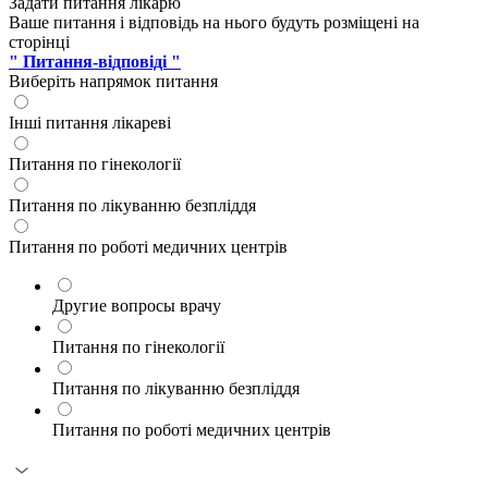
Задати питання лікарю
Ваше питання і відповідь на нього будуть розміщені на
сторінці
" Питання-відповіді "
Виберіть напрямок питання
Інші питання лікареві
Питання по гінекології
Питання по лікуванню безпліддя
Питання по роботі медичних центрів
Другие вопросы врачу
Питання по гінекології
Питання по лікуванню безпліддя
Питання по роботі медичних центрів