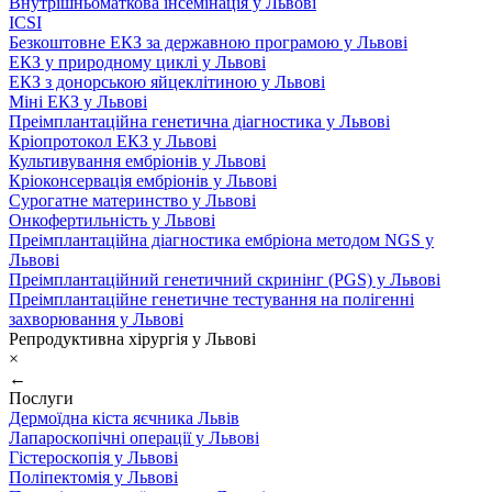
Внутрішньоматкова інсемінація у Львові
ICSI
Безкоштовне ЕКЗ за державною програмою у Львові
ЕКЗ у природному циклі у Львові
ЕКЗ з донорською яйцеклітиною у Львові
Міні ЕКЗ у Львові
Преімплантаційна генетична діагностика у Львові
Кріопротокол ЕКЗ у Львові
Культивування ембріонів у Львові
Кріоконсервація ембріонів у Львові
Сурогатне материнство у Львові
Онкофертильність у Львові
Преімплантаційна діагностика ембріона методом NGS у
Львові
Преімплантаційний генетичний скринінг (PGS) у Львові
Преімплантаційне генетичне тестування на полігенні
захворювання у Львові
Репродуктивна хірургія у Львові
×
←
Послуги
Дермоїдна кіста яєчника Львів
Лапароскопічні операції у Львові
Гістероскопія у Львові
Поліпектомія у Львові