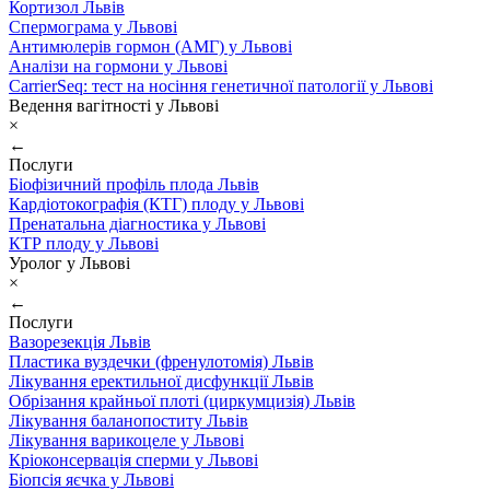
Кортизол Львів
Спермограма у Львові
Антимюлерів гормон (АМГ) у Львові
Аналізи на гормони у Львові
CarrierSeq: тест на носіння генетичної патології у Львові
Ведення вагітності у Львові
×
←
Послуги
Біофізичний профіль плода Львів
Кардіотокографія (КТГ) плоду у Львові
Пренатальна діагностика у Львові
КТР плоду у Львові
Уролог у Львові
×
←
Послуги
Вазорезекція Львів
Пластика вуздечки (френулотомія) Львів
Лікування еректильної дисфункції Львів
Обрізання крайньої плоті (циркумцизія) Львів
Лікування баланопоститу Львів
Лікування варикоцеле у Львові
Кріоконсервація сперми у Львові
Біопсія яєчка у Львові