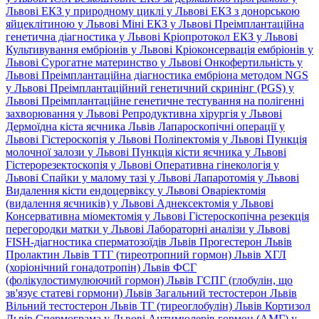
Львові
ЕКЗ у природному циклі у Львові
ЕКЗ з донорською
яйцеклітиною у Львові
Міні ЕКЗ у Львові
Преімплантаційна
генетична діагностика у Львові
Кріопротокол ЕКЗ у Львові
Культивування ембріонів у Львові
Кріоконсервація ембріонів у
Львові
Сурогатне материнство у Львові
Онкофертильність у
Львові
Преімплантаційна діагностика ембріона методом NGS
у Львові
Преімплантаційний генетичний скринінг (PGS) у
Львові
Преімплантаційне генетичне тестування на полігенні
захворювання у Львові
Репродуктивна хірургія у Львові
Дермоїдна кіста яєчника Львів
Лапароскопічні операції у
Львові
Гістероскопія у Львові
Поліпектомія у Львові
Пункція
молочної залози у Львові
Пункція кісти яєчника у Львові
Гістерорезектоскопія у Львові
Оперативна гінекологія у
Львові
Спайки у малому тазі у Львові
Лапаротомія у Львові
Видалення кісти ендоцервіксу у Львові
Оваріектомія
(видалення яєчників) у Львові
Аднексектомія у Львові
Консервативна міомектомія у Львові
Гістероскопічна резекція
перегородки матки у Львові
Лабораторні аналізи у Львові
FISH-діагностика сперматозоїдів Львів
Прогестерон Львів
Пролактин Львів
ТТГ (тиреотропний гормон) Львів
ХГЛ
(хоріонічний гонадотропін) Львів
ФСГ
(фолікулостимулюючий гормон) Львів
ГСПГ (глобулін, що
зв'язує статеві гормони) Львів
Загальний тестостерон Львів
Вільний тестостерон Львів
ТГ (тиреоглобулін) Львів
Кортизол
Львів
Спермограма у Львові
Антимюлерів гормон (АМГ) у