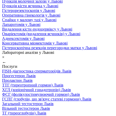
Пункція молочної залози у Львові
Пункція кісти яєчника у Львові
Гістерорезектоскопія у Львові
Оперативна гінекологія у Львові
Спайки у малому тазі у Львові
Лапаротомія у Львові
Видалення кісти ендоцервіксу у Львові
Оваріектомія (видалення яєчників) у Львові
Аднексектомія у Львові
Консервативна міомектомія у Львові
Гістероскопічна резекція перегородки матки у Львові
Лабораторні аналізи у Львові
×
←
Послуги
FISH-діагностика сперматозоїдів Львів
Прогестерон Львів
Пролактин Львів
ТТГ (тиреотропний гормон) Львів
ХГЛ (хоріонічний гонадотропін) Львів
ФСГ (фолікулостимулюючий гормон) Львів
ГСПГ (глобулін, що зв'язує статеві гормони) Львів
Загальний тестостерон Львів
Вільний тестостерон Львів
ТГ (тиреоглобулін) Львів