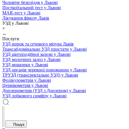
Чоловіче безпліддя у Львові
Посткоїтальний тест у Львові
MAR-тест у Львові
Лікування фімозу Львів
УЗД у Львові
×
←
Послуги
УЗД нирок та сечового міхура Львів
Трансабдомінальне УЗД простати у Львові
УЗД щитоподібної залози у Львові
УЗД молочних залоз у Львові
УЗД мошонки у Львові
УЗД органів черевної порожнини у Львові
ТРУЗД (трансректальне УЗД) у Львові
Фолікулометрія у Львові
Цервікометрія у Львові
Доплерометрія (УЗД з Доплером) у Львові
УЗД лобкового симфізу у Львові
Пошук