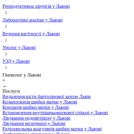
Репродуктивна хірургія у Львові
Лабораторні аналізи у Львові
Ведення вагітності у Львові
Уролог у Львові
УЗД у Львові
Гінеколог у Львові
×
←
Послуги
Видалення кісти бартолінової залози Львів
Кольпоскопія шийки матки у Львові
Конізація шийки матки у Львові
Встановлення внутрішньоматкової спіралі у Львові
Лікування ендометріозу у Львові
Лікування молочниці у Львові
Радіохвильова коагуляція шийки матки у Львові