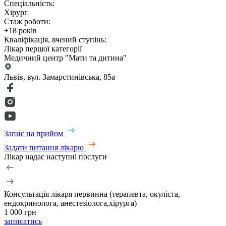
Спеціальність:
Хірург
Стаж роботи:
+18 років
Кваліфікація, вчений ступінь:
Лікар першої категорії
Медичний центр "Мати та дитина"
Львів, вул. Замарстинівська, 85а
Запис на прийом
Задати питання лікарю
Лікар надає наступні послуги
Консультація лікаря первинна (терапевта, окуліста,
Г
ендокринолога, анестезіолога,хірурга)
1
1 000 грн
з
записатись