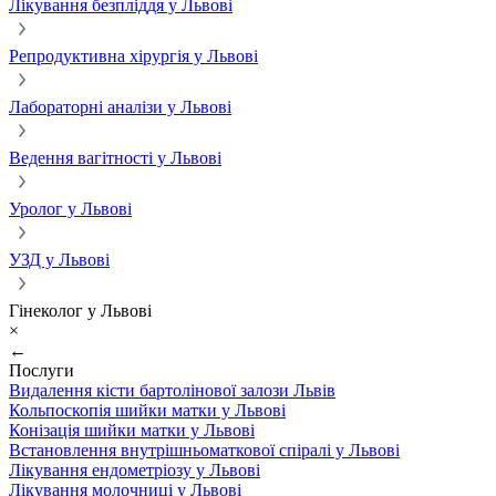
Лікування безпліддя у Львові
Репродуктивна хірургія у Львові
Лабораторні аналізи у Львові
Ведення вагітності у Львові
Уролог у Львові
УЗД у Львові
Гінеколог у Львові
×
←
Послуги
Видалення кісти бартолінової залози Львів
Кольпоскопія шийки матки у Львові
Конізація шийки матки у Львові
Встановлення внутрішньоматкової спіралі у Львові
Лікування ендометріозу у Львові
Лікування молочниці у Львові