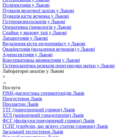
Поліпектомія у Львові
Пункція молочної залози у Львові
Пункція кісти яєчника у Львові
Гістерорезектоскопія у Львові
Оперативна гінекологія у Львові
Спайки у малому тазі у Львові
Лапаротомія у Львові
Видалення кісти ендоцервіксу у Львові
Оваріектомія (видалення яєчників) у Львові
Аднексектомія у Львові
Консервативна міомектомія у Львові
Гістероскопічна резекція перегородки матки у Львові
Лабораторні аналізи у Львові
×
←
Послуги
FISH-діагностика сперматозоїдів Львів
Прогестерон Львів
Пролактин Львів
ТТГ (тиреотропний гормон) Львів
ХГЛ (хоріонічний гонадотропін) Львів
ФСГ (фолікулостимулюючий гормон) Львів
ГСПГ (глобулін, що зв'язує статеві гормони) Львів
Загальний тестостерон Львів