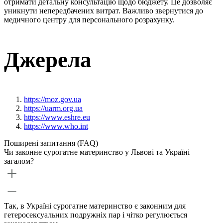
отримати детальну консультацію щодо бюджету. Це дозволяє
уникнути непередбачених витрат. Важливо звернутися до
медичного центру для персонального розрахунку.
Джерела
https://moz.gov.ua
https://uarm.org.ua
https://www.eshre.eu
https://www.who.int
Поширені запитання (FAQ)
Чи законне сурогатне материнство у Львові та Україні
загалом?
Так, в Україні сурогатне материнство є законним для
гетеросексуальних подружніх пар і чітко регулюється