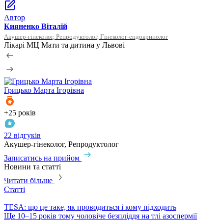
Автор
Кияненко Віталій
Акушер-гінеколог, Репродуктолог, Гінеколог-ендокринолог
Лікарі МЦ Мати та дитина у Львові
Грицько
Марта Ігорівна
+25 років
+
22 відгуків
1
Акушер-гінеколог, Репродуктолог
Г
Записатись на прийом
З
Новини та статті
Читати більше
Статті
С
TESA: що це таке, як проводиться і кому підходить
P
​Ще 10–15 років тому чоловіче безпліддя на тлі азоспермії
П