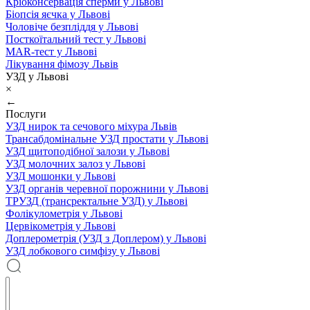
Кріоконсервація сперми у Львові
Біопсія яєчка у Львові
Чоловіче безпліддя у Львові
Посткоїтальний тест у Львові
MAR-тест у Львові
Лікування фімозу Львів
УЗД у Львові
×
←
Послуги
УЗД нирок та сечового міхура Львів
Трансабдомінальне УЗД простати у Львові
УЗД щитоподібної залози у Львові
УЗД молочних залоз у Львові
УЗД мошонки у Львові
УЗД органів черевної порожнини у Львові
ТРУЗД (трансректальне УЗД) у Львові
Фолікулометрія у Львові
Цервікометрія у Львові
Доплерометрія (УЗД з Доплером) у Львові
УЗД лобкового симфізу у Львові