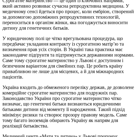
Сурогатне материнство — це один із ключових напрямів,
який активно розвиває сучасна репродуктивна медицина. У
медичному сенсі йдеться про процес, коли ембріон, створений
за допомогою допоміжних репродуктивних технологій,
переноситься в організм жінки, яка погоджується виносити
дитину для генетичних батьків.
У юридичному полі це чітко врегульована процедура, що
передбачає укладання контракту із сурогатною матір’ю та
визначення прав усіх сторін. В Україні така практика має
законодавче підґрунтя та підтримується державними нормами.
Саме тому сурогатне материнство у Львові є доступним і
безпечним варіантом для сімейних пар. Це робить країну
привабливою не лише для місцевих, а й для міжнародних
пацієнтів.
Україна входить до обмеженого переліку держав, де дозволене
комерційне сурогатне материнство для подружніх пар.
Законодавство України про сурогатне материнство чітко
визначає, що генетичні батьки визнаються юридичними
батьками дитини від моменту її народження. Такий підхід
мінімізує ризики та створює прозору правову модель. Саме
тому багато іноземців обирають Україну як напрям для
реалізації батьківства.
Медичний центр «Мати та дитина» у Львові пропонує