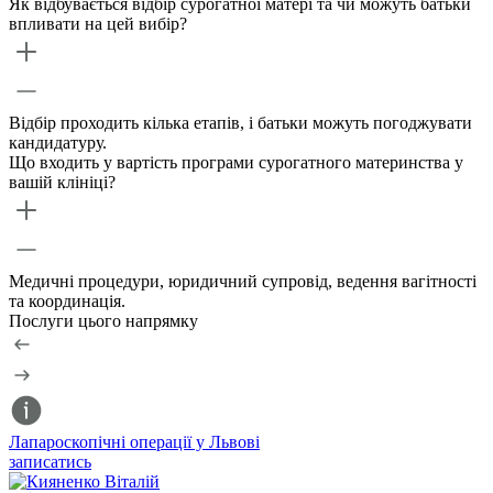
Як відбувається відбір сурогатної матері та чи можуть батьки
впливати на цей вибір?
Відбір проходить кілька етапів, і батьки можуть погоджувати
кандидатуру.
Що входить у вартість програми сурогатного материнства у
вашій клініці?
Медичні процедури, юридичний супровід, ведення вагітності
та координація.
Послуги цього напрямку
Лапароскопічні операції у Львові
Г
записатись
з