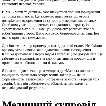
ключових переваг України.
В МЦ «Мати та дитина» забезпечується повний юридичний
супровід вагітності. Це включає підготовку договорів,
нотаріальне оформлення та супровід у державних органах.
Особлива увага приділяється складанню контракту із
сурогатною матір’ю. Саме цей документ регламентує всі
зобов’язання сторін. Він є основою безпечної співпраці. Без
нього програма неможлива.
Для іноземних пар процедура має додаткові етапи. Необхідно
враховувати вимоги законодавства країни походження.
Клініка допомагає з перекладом і легалізацією документів. Це
забезпечує можливість вивезення дитини за кордон для її
проживання з біологічними батьками.
Як наголошують експерти медцентру «Мати та дитина»,
юридично правильно оформлений договір — це не
формальність, а ключовий інструмент захисту інтересів усіх
сторін. Саме він забезпечує стабільність програми та
передбачуваний результат.
Медичний супровід