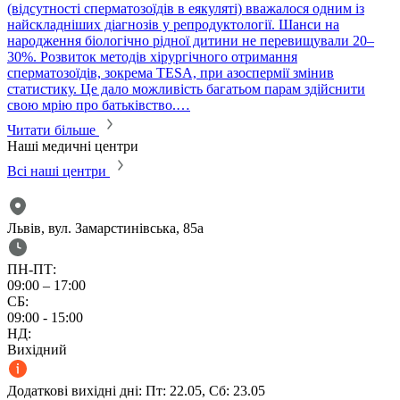
(відсутності сперматозоїдів в еякуляті) вважалося одним із
в
найскладніших діагнозів у репродуктології. Шанси на
т
народження біологічно рідної дитини не перевищували 20–
с
30%. Розвиток методів хірургічного отримання
м
сперматозоїдів, зокрема TESA, при азоспермії змінив
м
статистику. Це дало можливість багатьом парам здійснити
свою мрію про батьківство.…
Читати більше
Наші медичні центри
Всі наші центри
Львів, вул. Замарстинівська, 85а
ПН-ПТ:
09:00 – 17:00
СБ:
09:00 - 15:00
НД:
Вихідний
Додаткові вихідні дні: Пт: 22.05, Сб: 23.05