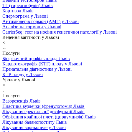
Вільний тестостерон Львів
ТГ (тиреоглобулін) Львів
Кортизол Львів
Спермограма у Львові
Антимюлерів гормон (АМГ) у Львові
Аналізи на гормони у Львові
CarrierSeq: тест на носіння генетичної патології у Львові
Ведення вагітності у Львові
×
←
Послуги
Біофізичний профіль плода Львів
Кардіотокографія (КТГ) плоду у Львові
Пренатальна діагностика у Львові
КТР плоду у Львові
Уролог у Львові
×
←
Послуги
Вазорезекція Львів
Пластика вуздечки (френулотомія) Львів
Лікування еректильної дисфункції Львів
Обрізання крайньої плоті (циркумцизія) Львів
Лікування баланопоститу Львів
Лікування варикоцеле у Львові