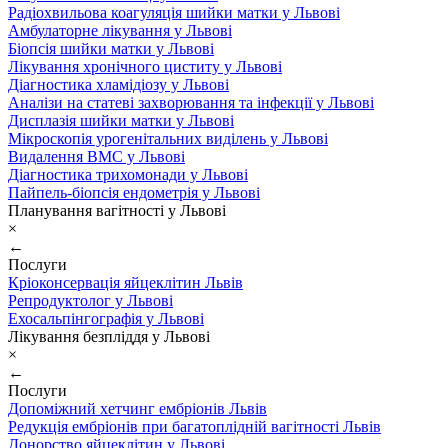
Радіохвильова коагуляція шийки матки у Львові
Амбулаторне лікування у Львові
Біопсія шийки матки у Львові
Лікування хронічного циститу у Львові
Діагностика хламідіозу у Львові
Аналізи на статеві захворювання та інфекції у Львові
Дисплазія шийки матки у Львові
Мікроскопія урогенітальних виділень у Львові
Видалення ВМС у Львові
Діагностика трихомонади у Львові
Пайпель-біопсія ендометрія у Львові
Планування вагітності у Львові
×
←
Послуги
Кріоконсервація яйцеклітин Львів
Репродуктолог у Львові
Ехосальпінгографія у Львові
Лікування безпліддя у Львові
×
←
Послуги
Допоміжний хетчинг ембріонів Львів
Редукція ембріонів при багатоплідній вагітності Львів
Донорство яйцеклітин у Львові