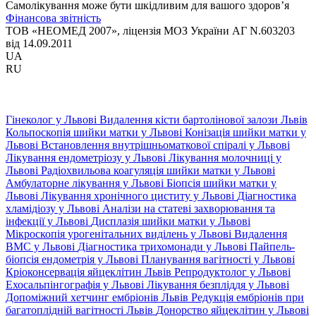
Самолікування може бути шкідливим для вашого здоров’я
Фінансова звітність
ТОВ «НЕОМЕД 2007», ліцензія МОЗ України АГ N.603203
від 14.09.2011
UA
RU
Гінеколог у Львові
Видалення кісти бартолінової залози Львів
Кольпоскопія шийки матки у Львові
Конізація шийки матки у
Львові
Встановлення внутрішньоматкової спіралі у Львові
Лікування ендометріозу у Львові
Лікування молочниці у
Львові
Радіохвильова коагуляція шийки матки у Львові
Амбулаторне лікування у Львові
Біопсія шийки матки у
Львові
Лікування хронічного циститу у Львові
Діагностика
хламідіозу у Львові
Аналізи на статеві захворювання та
інфекції у Львові
Дисплазія шийки матки у Львові
Мікроскопія урогенітальних виділень у Львові
Видалення
ВМС у Львові
Діагностика трихомонади у Львові
Пайпель-
біопсія ендометрія у Львові
Планування вагітності у Львові
Кріоконсервація яйцеклітин Львів
Репродуктолог у Львові
Ехосальпінгографія у Львові
Лікування безпліддя у Львові
Допоміжний хетчинг ембріонів Львів
Редукція ембріонів при
багатоплідній вагітності Львів
Донорство яйцеклітин у Львові