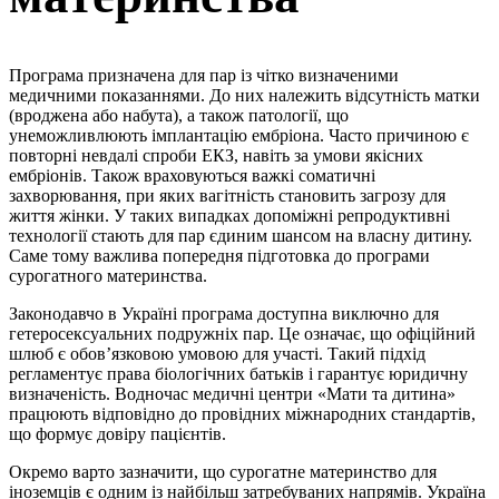
Програма призначена для пар із чітко визначеними
медичними показаннями. До них належить відсутність матки
(вроджена або набута), а також патології, що
унеможливлюють імплантацію ембріона. Часто причиною є
повторні невдалі спроби ЕКЗ, навіть за умови якісних
ембріонів. Також враховуються важкі соматичні
захворювання, при яких вагітність становить загрозу для
життя жінки. У таких випадках допоміжні репродуктивні
технології стають для пар єдиним шансом на власну дитину.
Саме тому важлива попередня підготовка до програми
сурогатного материнства.
Законодавчо в Україні програма доступна виключно для
гетеросексуальних подружніх пар. Це означає, що офіційний
шлюб є обов’язковою умовою для участі. Такий підхід
регламентує права біологічних батьків і гарантує юридичну
визначеність. Водночас медичні центри «Мати та дитина»
працюють відповідно до провідних міжнародних стандартів,
що формує довіру пацієнтів.
Окремо варто зазначити, що сурогатне материнство для
іноземців є одним із найбільш затребуваних напрямів. Україна