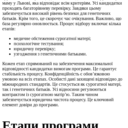
маму у Львові, яка відповідає всім критеріям. Усі кандидатки
проходять багаторівневу перевірку. Завдяки цьому
забезпечується високий рівень безпеки для генетичних
батьків. Крім того, це скорочує час очікування. Важливо, що
база регулярно оновлюється. Процес відбору включає кілька
етапів:
медичне обстеження сурогатної матері;
психологічне тестування;
юридичну перевірку;
узгодження з генетичними батьками.
Кожен етап спрямований на забезпечення максимальної
відповідності кандидатки вимогам програми. Це гарантує
стабільність процесу. Конфіденційність є обов’язковою
умовою на всіх етапах. Особисті дані захищені відповідно до
міжнародних стандартів. Це стосується як сурогатної матері,
так і генетичних батьків. Усі відносини регулюються
контрактом із сурогатною матір’ю. Таким чином
забезпечується юридична чистота процесу. Це ключовий
елемент довіри до програми.
Етапи програми