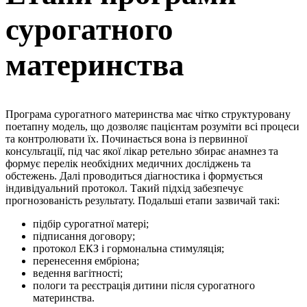
сурогатного
материнства
Програма сурогатного материнства має чітко структуровану
поетапну модель, що дозволяє пацієнтам розуміти всі процеси
та контролювати їх. Починається вона із первинної
консультації, під час якої лікар ретельно збирає анамнез та
формує перелік необхідних медичних досліджень та
обстежень. Далі проводиться діагностика і формується
індивідуальний протокол. Такий підхід забезпечує
прогнозованість результату. Подальші етапи зазвичай такі:
підбір сурогатної матері;
підписання договору;
протокол ЕКЗ і гормональна стимуляція;
перенесення ембріона;
ведення вагітності;
пологи та реєстрація дитини після сурогатного
материнства.