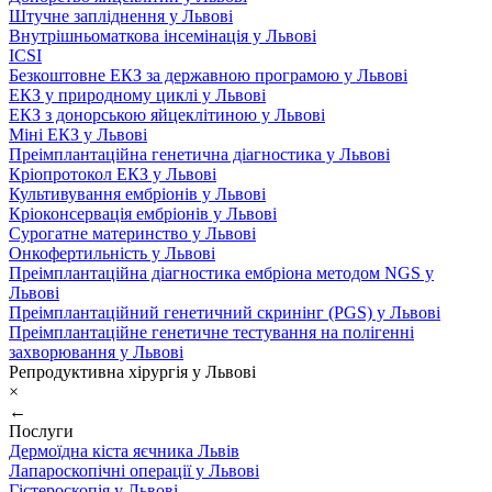
Штучне запліднення у Львові
Внутрішньоматкова інсемінація у Львові
ICSI
Безкоштовне ЕКЗ за державною програмою у Львові
ЕКЗ у природному циклі у Львові
ЕКЗ з донорською яйцеклітиною у Львові
Міні ЕКЗ у Львові
Преімплантаційна генетична діагностика у Львові
Кріопротокол ЕКЗ у Львові
Культивування ембріонів у Львові
Кріоконсервація ембріонів у Львові
Сурогатне материнство у Львові
Онкофертильність у Львові
Преімплантаційна діагностика ембріона методом NGS у
Львові
Преімплантаційний генетичний скринінг (PGS) у Львові
Преімплантаційне генетичне тестування на полігенні
захворювання у Львові
Репродуктивна хірургія у Львові
×
←
Послуги
Дермоїдна кіста яєчника Львів
Лапароскопічні операції у Львові
Гістероскопія у Львові