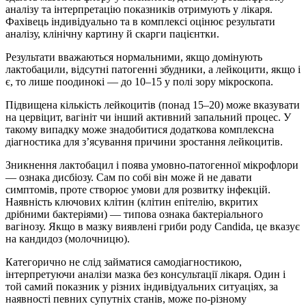
аналізу та інтерпретацію показників отримують у лікаря.
Фахівець індивідуально та в комплексі оцінює результати
аналізу, клінічну картину й скарги пацієнтки.
Результати вважаються нормальними, якщо домінують
лактобацили, відсутні патогенні збудники, а лейкоцити, якщо і
є, то лише поодинокі — до 10–15 у полі зору мікроскопа.
Підвищена кількість лейкоцитів (понад 15–20) може вказувати
на цервіцит, вагініт чи інший активний запальний процес. У
такому випадку може знадобитися додаткова комплексна
діагностика для з’ясування причини зростання лейкоцитів.
Зникнення лактобацил і поява умовно-патогенної мікрофлори
— ознака дисбіозу. Сам по собі він може й не давати
симптомів, проте створює умови для розвитку інфекцій.
Наявність ключових клітин (клітин епітелію, вкритих
дрібними бактеріями) — типова ознака бактеріального
вагінозу. Якщо в мазку виявлені гриби роду Candida, це вказує
на кандидоз (молочницю).
Категорично не слід займатися самодіагностикою,
інтерпретуючи аналізи мазка без консультації лікаря. Один і
той самий показник у різних індивідуальних ситуаціях, за
наявності певних супутніх станів, може по-різному