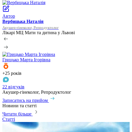
Автор
Вербицька Наталія
Акушер-гінеколог, Репродуктолог
Лікарі МЦ Мати та дитина у Львові
Грицько
Марта Ігорівна
+25 років
+
22 відгуків
1
Акушер-гінеколог, Репродуктолог
Г
Записатись на прийом
З
Новини та статті
Читати більше
Статті
С
P