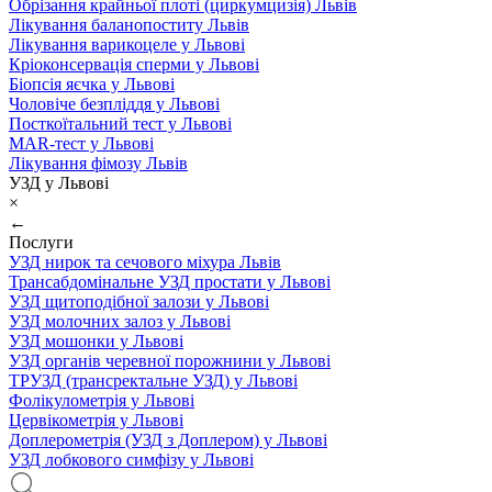
Обрізання крайньої плоті (циркумцизія) Львів
Лікування баланопоститу Львів
Лікування варикоцеле у Львові
Кріоконсервація сперми у Львові
Біопсія яєчка у Львові
Чоловіче безпліддя у Львові
Посткоїтальний тест у Львові
MAR-тест у Львові
Лікування фімозу Львів
УЗД у Львові
×
←
Послуги
УЗД нирок та сечового міхура Львів
Трансабдомінальне УЗД простати у Львові
УЗД щитоподібної залози у Львові
УЗД молочних залоз у Львові
УЗД мошонки у Львові
УЗД органів черевної порожнини у Львові
ТРУЗД (трансректальне УЗД) у Львові
Фолікулометрія у Львові
Цервікометрія у Львові
Доплерометрія (УЗД з Доплером) у Львові
УЗД лобкового симфізу у Львові