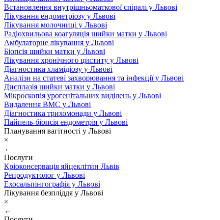
Встановлення внутрішньоматкової спіралі у Львові
Лікування ендометріозу у Львові
Лікування молочниці у Львові
Радіохвильова коагуляція шийки матки у Львові
Амбулаторне лікування у Львові
Біопсія шийки матки у Львові
Лікування хронічного циститу у Львові
Діагностика хламідіозу у Львові
Аналізи на статеві захворювання та інфекції у Львові
Дисплазія шийки матки у Львові
Мікроскопія урогенітальних виділень у Львові
Видалення ВМС у Львові
Діагностика трихомонади у Львові
Пайпель-біопсія ендометрія у Львові
Планування вагітності у Львові
×
←
Послуги
Кріоконсервація яйцеклітин Львів
Репродуктолог у Львові
Ехосальпінгографія у Львові
Лікування безпліддя у Львові
×
←
Послуги