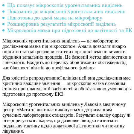
Що показує мікроскопія урогенітальних виділень
Показання до мікроскопії урогенітальних виділень
Підготовка до здачі мазка на мікрофлору
Розшифровка результатів мікроскопії виділень
Мікроскопія мазка при підготовці до вагітності та ЕК
Мікроскопія урогенітальних виділень — це лабораторне
дослідження мазка під мікроскопом. Аналіз дозволяє лікарю
оцінити стан мікрофлори статевих органів і вчасно виявити
збудники запальних процесів. Це базовий метод діагностики в
гінекології. Входить до переліку обов’язкових обстежень під
час більшості візитів до профільного фахівця.
Для клієнтів репродуктивної клініки цей вид дослідження має
критично важливе значення — мікроскопія мазка є базовим
етапом при плануванні вагітності та обов’язковою умовою для
підготовки до протоколу ЕКЗ.
Мікроскопія урогенітальних виділень у Львові в медичному
центрі «Мати та дитина» виконується з дотриманням
сучасних лабораторних стандартів. Результат аналізу одразу ж
інтерпретується лікарем, що дозволяє швидко визначати
подальшу тактику щодо додаткової діагностики чи початку
лікування.