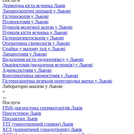
Послуги
Дермоїдна кіста яєчника Львів
Лапароскопічні операції у Львові
Гістероскопія у Львові
Поліпектомія у Львові
Пункція молочної залози у Львові
Пункція кісти яєчника у Львові
Гістерорезектоскопія у Львові
Оперативна гінекологія у Львові
Спайки у малому тазі у Львові
Лапаротомія у Львові
Видалення кісти ендоцервіксу у Львові
Оваріектомія (видалення яєчників) у Львові
Аднексектомія у Львові
Консервативна міомектомія у Львові
Гістероскопічна резекція перегородки матки у Львові
Лабораторні аналізи у Львові
×
←
Послуги
FISH-діагностика сперматозоїдів Львів
Прогестерон Львів
Пролактин Львів
ТТГ (тиреотропний гормон) Львів
ХГЛ (хоріонічний гонадотропін) Львів