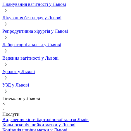
Планування вагітності у Львові
Лікування безпліддя у Львові
Репродуктивна хірургія у Львові
Лабораторні аналізи у Львові
Ведення вагітності у Львові
Уролог у Львові
УЗД у Львові
Гінеколог у Львові
×
←
Послуги
Видалення кісти бартолінової залози Львів
Кольпоскопія шийки матки у Львові
Конізація шийки матки у Львові