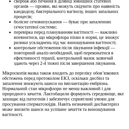
свербіж або печіння в ділянці зовнішніх статевих
органів — прояви, які можуть свідчити про наявність
кандидозу, бактеріального вагінозу, інших запальних
процесів;
болісне сечовипускання — буває при запаленнях
сечостатевої системи;
перевірка перед плануванням вагітності — важливо
впевнитися, що мікрофлора піхви в нормі, це знижує
ризики ускладнень під час виношування вагітності;
контрольне обстеження після лікування інфекції —
повторний аналіз необхідний, щоб переконатися в
ефективності терапії, контрольний мазок зазвичай
здають через 2-4 тижні після завершення лікування.
Мікроскопія мазка також входить до переліку обов’язкових
обстежень перед протоколом ЕКЗ, оскільки дисбіоз та
запалення знижують шанси на імплантацію ембріона.
Нормальний стан мікрофлори не менш важливий і для
природного зачаття. Лактобацили формують середовище, яке
захищає від патогенів і забезпечує сприятливі умови для
просування сперматозоїдів. Навіть незначний дисбактеріоз
може знизити шанси на успішне зачаття та виношування
вагітності.