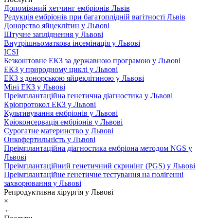
Допоміжний хетчинг ембріонів Львів
Редукція ембріонів при багатоплідній вагітності Львів
Донорство яйцеклітин у Львові
Штучне запліднення у Львові
Внутрішньоматкова інсемінація у Львові
ICSI
Безкоштовне ЕКЗ за державною програмою у Львові
ЕКЗ у природному циклі у Львові
ЕКЗ з донорською яйцеклітиною у Львові
Міні ЕКЗ у Львові
Преімплантаційна генетична діагностика у Львові
Кріопротокол ЕКЗ у Львові
Культивування ембріонів у Львові
Кріоконсервація ембріонів у Львові
Сурогатне материнство у Львові
Онкофертильність у Львові
Преімплантаційна діагностика ембріона методом NGS у
Львові
Преімплантаційний генетичний скринінг (PGS) у Львові
Преімплантаційне генетичне тестування на полігенні
захворювання у Львові
Репродуктивна хірургія у Львові
×
←