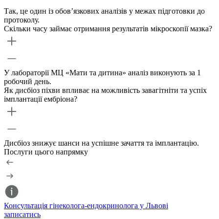
Так, це один із обов’язкових аналізів у межах підготовки до
протоколу.
Скільки часу займає отримання результатів мікроскопії мазка?
У лабораторії МЦ «Мати та дитина» аналіз виконують за 1
робочий день.
Як дисбіоз піхви впливає на можливість завагітніти та успіх
імплантації ембріона?
Дисбіоз знижує шанси на успішне зачаття та імплантацію.
Послуги цього напрямку
Консультація гінеколога-ендокринолога у Львові
У
записатись
з