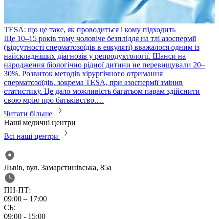
TESA: що це таке, як проводиться і кому підходить
​Ще 10–15 років тому чоловіче безпліддя на тлі азоспермії
(відсутності сперматозоїдів в еякуляті) вважалося одним із
найскладніших діагнозів у репродуктології. Шанси на
народження біологічно рідної дитини не перевищували 20–
30%. Розвиток методів хірургічного отримання
сперматозоїдів, зокрема TESA, при азоспермії змінив
статистику. Це дало можливість багатьом парам здійснити
свою мрію про батьківство.…
Читати більше
Наші медичні центри
Всі наші центри
Львів, вул. Замарстинівська, 85а
ПН-ПТ:
09:00 – 17:00
СБ:
09:00 - 15:00