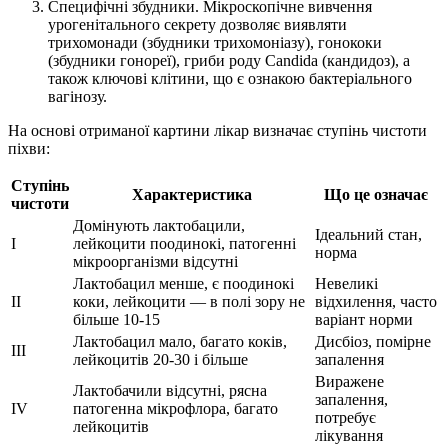
Специфічні збудники. Мікроскопічне вивчення
урогенітального секрету дозволяє виявляти
трихомонади (збудники трихомоніазу), гонококи
(збудники гонореї), гриби роду Candida (кандидоз), а
також ключові клітини, що є ознакою бактеріального
вагінозу.
На основі отриманої картини лікар визначає ступінь чистоти
піхви:
Ступінь
Характеристика
Що це означає
чистоти
Домінують лактобацили,
Ідеальний стан,
I
лейкоцити поодинокі, патогенні
норма
мікроорганізми відсутні
Лактобацил менше, є поодинокі
Невеликі
II
коки, лейкоцити — в полі зору не
відхилення, часто
більше 10-15
варіант норми
Лактобацил мало, багато коків,
Дисбіоз, помірне
III
лейкоцитів 20-30 і більше
запалення
Виражене
Лактобачили відсутні, рясна
запалення,
IV
патогенна мікрофлора, багато
потребує
лейкоцитів
лікування