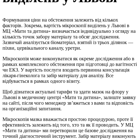
Формування ціни на обстеження залежить від кількох
факторів. Зокрема, вартість мікроскопії виділень у Львові в
МЦ «Мати та дитина» визначається індивідуально з огляду на
кількість точок забору матеріалу та обсяг дослідження.
Зазвичай аналізується біоматеріал, взятий із трьох ділянок —
піхви, цервікального каналу, уретри.
Мікроскопія може виконуватися як окреме дослідження або в
рамках комплексного обстеження при підготовці до вагітності
чи ЕКЗ. У вартість послуги входить первинна консультація
лікаря-гінеколога та забір матеріалу для аналізу. Все
відбувається в рамках одного візиту.
Щоб дізнатися актуальні тарифи та здати мазок на флору у
Львові в медичному центрі «Мати та дитина», залиште заявку
на сайті, після чого менеджер зв’яжеться з вами та відповість
на організаційні запитання.
Мікроскопія мазка вважається простою процедурою, проте її
ефективність залежить від того, хто та як її проводить. У МЦ
«Мати та дитина» ми перетворили це базове дослідження на
точний діагностичний інструмент. Забір матеріалу виконують