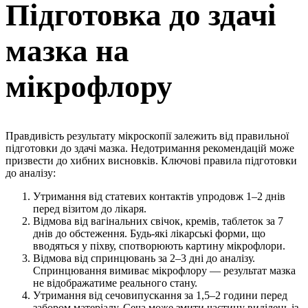
Підготовка до здачі
мазка на
мікрофлору
Правдивість результату мікроскопії залежить від правильної
підготовки до здачі мазка. Недотримання рекомендацій може
призвести до хибних висновків. Ключові правила підготовки
до аналізу:
Утримання від статевих контактів упродовж 1–2 днів
перед візитом до лікаря.
Відмова від вагінальних свічок, кремів, таблеток за 7
днів до обстеження. Будь-які лікарські форми, що
вводяться у піхву, спотворюють картину мікрофлори.
Відмова від спринцювань за 2–3 дні до аналізу.
Спринцювання вимиває мікрофлору — результат мазка
не відображатиме реального стану.
Утримання від сечовипускання за 1,5–2 години перед
забором матеріалу. Сеча може змити частину виділень із