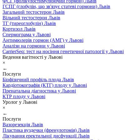
ФСГ (фолікулостимулюючий гормон) Львів
ГСПГ (глобулін, що зв'язує статеві гормони) Львів
Загальний тестостерон Львів
Вільний тестостерон Львів
ТГ (тиреоглобулін) Львів
Кортизол Львів
Спермограма у Львові
Антимюлерів гормон (АМГ) у Львові
Аналізи на гормони у Львові
CarrierSeq: тест на носіння генетичної патології у Львові
Ведення вагітності у Львові
×
←
Послуги
Біофізичний профіль плода Львів
Кардіотокографія (КТГ) плоду у Львові
Пренатальна діагностика у Львові
КТР плоду у Львові
Уролог у Львові
×
←
Послуги
Вазорезекція Львів
Пластика вуздечки (френулотомія) Львів
Лікування еректильної дисфункції Львів