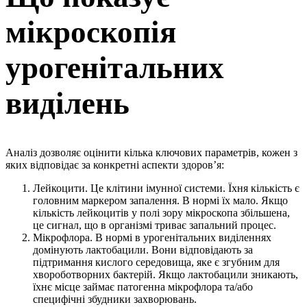
мікроскопія
урогенітальних
виділень
Аналіз дозволяє оцінити кілька ключових параметрів, кожен з
яких відповідає за конкретні аспекти здоров’я:
Лейкоцити. Це клітини імунної системи. Їхня кількість є
головним маркером запалення. В нормі їх мало. Якщо
кількість лейкоцитів у полі зору мікроскопа збільшена,
це сигнал, що в організмі триває запальний процес.
Мікрофлора. В нормі в урогенітальних виділеннях
домінують лактобацили. Вони відповідають за
підтримання кислого середовища, яке є згубним для
хвороботворних бактерій. Якщо лактобацили зникають,
їхнє місце займає патогенна мікрофлора та/або
специфічні збудники захворювань.