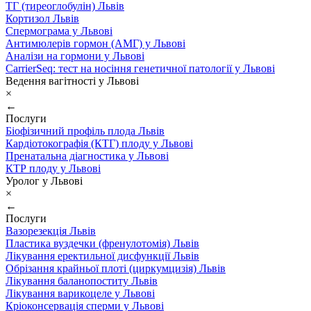
ТГ (тиреоглобулін) Львів
Кортизол Львів
Спермограма у Львові
Антимюлерів гормон (АМГ) у Львові
Аналізи на гормони у Львові
CarrierSeq: тест на носіння генетичної патології у Львові
Ведення вагітності у Львові
×
←
Послуги
Біофізичний профіль плода Львів
Кардіотокографія (КТГ) плоду у Львові
Пренатальна діагностика у Львові
КТР плоду у Львові
Уролог у Львові
×
←
Послуги
Вазорезекція Львів
Пластика вуздечки (френулотомія) Львів
Лікування еректильної дисфункції Львів
Обрізання крайньої плоті (циркумцизія) Львів
Лікування баланопоститу Львів
Лікування варикоцеле у Львові
Кріоконсервація сперми у Львові