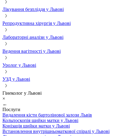
Лікування безпліддя у Львові
Репродуктивна хірургія у Львові
Лабораторні аналізи у Львові
Ведення вагітності у Львові
Уролог у Львові
УЗД у Львові
Гінеколог у Львові
×
←
Послуги
Видалення кісти бартолінової залози Львів
Кольпоскопія шийки матки у Львові
Конізація шийки матки у Львові
Встановлення внутрішньоматкової спіралі у Львові