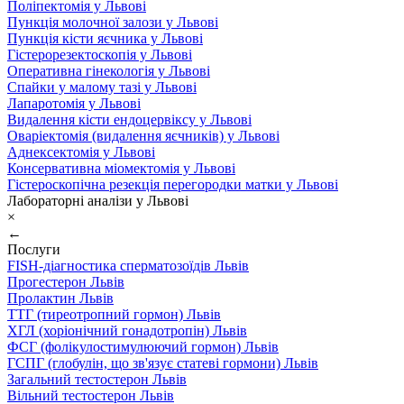
Поліпектомія у Львові
Пункція молочної залози у Львові
Пункція кісти яєчника у Львові
Гістерорезектоскопія у Львові
Оперативна гінекологія у Львові
Спайки у малому тазі у Львові
Лапаротомія у Львові
Видалення кісти ендоцервіксу у Львові
Оваріектомія (видалення яєчників) у Львові
Аднексектомія у Львові
Консервативна міомектомія у Львові
Гістероскопічна резекція перегородки матки у Львові
Лабораторні аналізи у Львові
×
←
Послуги
FISH-діагностика сперматозоїдів Львів
Прогестерон Львів
Пролактин Львів
ТТГ (тиреотропний гормон) Львів
ХГЛ (хоріонічний гонадотропін) Львів
ФСГ (фолікулостимулюючий гормон) Львів
ГСПГ (глобулін, що зв'язує статеві гормони) Львів
Загальний тестостерон Львів
Вільний тестостерон Львів