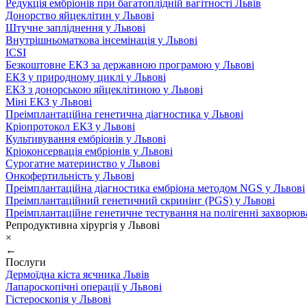
Редукція ембріонів при багатоплідній вагітності Львів
Донорство яйцеклітин у Львові
Штучне запліднення у Львові
Внутрішньоматкова інсемінація у Львові
ICSI
Безкоштовне ЕКЗ за державною програмою у Львові
ЕКЗ у природному циклі у Львові
ЕКЗ з донорською яйцеклітиною у Львові
Міні ЕКЗ у Львові
Преімплантаційна генетична діагностика у Львові
Кріопротокол ЕКЗ у Львові
Культивування ембріонів у Львові
Кріоконсервація ембріонів у Львові
Сурогатне материнство у Львові
Онкофертильність у Львові
Преімплантаційна діагностика ембріона методом NGS у Львові
Преімплантаційний генетичний скринінг (PGS) у Львові
Преімплантаційне генетичне тестування на полігенні захворюв
Репродуктивна хірургія у Львові
×
←
Послуги
Дермоїдна кіста яєчника Львів
Лапароскопічні операції у Львові
Гістероскопія у Львові