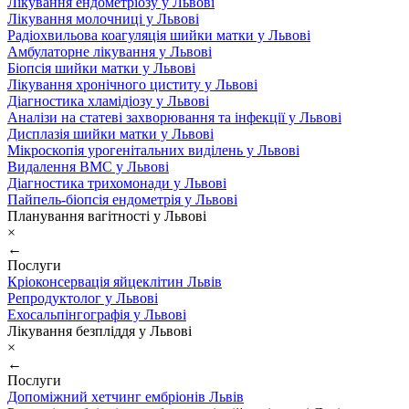
Лікування ендометріозу у Львові
Лікування молочниці у Львові
Радіохвильова коагуляція шийки матки у Львові
Амбулаторне лікування у Львові
Біопсія шийки матки у Львові
Лікування хронічного циститу у Львові
Діагностика хламідіозу у Львові
Аналізи на статеві захворювання та інфекції у Львові
Дисплазія шийки матки у Львові
Мікроскопія урогенітальних виділень у Львові
Видалення ВМС у Львові
Діагностика трихомонади у Львові
Пайпель-біопсія ендометрія у Львові
Планування вагітності у Львові
×
←
Послуги
Кріоконсервація яйцеклітин Львів
Репродуктолог у Львові
Ехосальпінгографія у Львові
Лікування безпліддя у Львові
×
←
Послуги
Допоміжний хетчинг ембріонів Львів