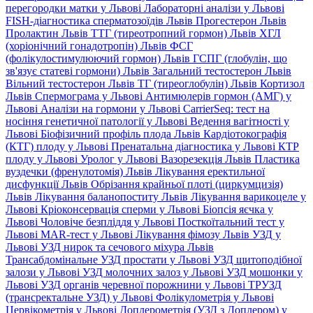
перегородки матки у Львові
Лабораторні аналізи у Львові
FISH-діагностика сперматозоїдів Львів
Прогестерон Львів
Пролактин Львів
ТТГ (тиреотропний гормон) Львів
ХГЛ
(хоріонічний гонадотропін) Львів
ФСГ
(фолікулостимулюючий гормон) Львів
ГСПГ (глобулін, що
зв'язує статеві гормони) Львів
Загальний тестостерон Львів
Вільний тестостерон Львів
ТГ (тиреоглобулін) Львів
Кортизол
Львів
Спермограма у Львові
Антимюлерів гормон (АМГ) у
Львові
Аналізи на гормони у Львові
CarrierSeq: тест на
носіння генетичної патології у Львові
Ведення вагітності у
Львові
Біофізичний профіль плода Львів
Кардіотокографія
(КТГ) плоду у Львові
Пренатальна діагностика у Львові
КТР
плоду у Львові
Уролог у Львові
Вазорезекція Львів
Пластика
вуздечки (френулотомія) Львів
Лікування еректильної
дисфункції Львів
Обрізання крайньої плоті (циркумцизія)
Львів
Лікування баланопоститу Львів
Лікування варикоцеле у
Львові
Кріоконсервація сперми у Львові
Біопсія яєчка у
Львові
Чоловіче безпліддя у Львові
Посткоїтальний тест у
Львові
MAR-тест у Львові
Лікування фімозу Львів
УЗД у
Львові
УЗД нирок та сечового міхура Львів
Трансабдомінальне УЗД простати у Львові
УЗД щитоподібної
залози у Львові
УЗД молочних залоз у Львові
УЗД мошонки у
Львові
УЗД органів черевної порожнини у Львові
ТРУЗД
(трансректальне УЗД) у Львові
Фолікулометрія у Львові
Цервікометрія у Львові
Доплерометрія (УЗД з Доплером) у