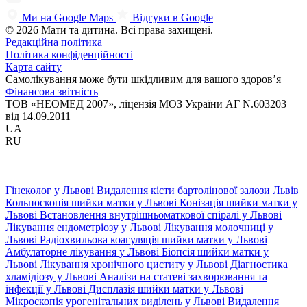
Ми на Google Maps
Відгуки в Google
© 2026 Мати та дитина. Всі права захищені.
Редакційна політика
Політика конфіденційності
Карта сайту
Самолікування може бути шкідливим для вашого здоров’я
Фінансова звітність
ТОВ «НЕОМЕД 2007», ліцензія МОЗ України АГ N.603203
від 14.09.2011
UA
RU
Гінеколог у Львові
Видалення кісти бартолінової залози Львів
Кольпоскопія шийки матки у Львові
Конізація шийки матки у
Львові
Встановлення внутрішньоматкової спіралі у Львові
Лікування ендометріозу у Львові
Лікування молочниці у
Львові
Радіохвильова коагуляція шийки матки у Львові
Амбулаторне лікування у Львові
Біопсія шийки матки у
Львові
Лікування хронічного циститу у Львові
Діагностика
хламідіозу у Львові
Аналізи на статеві захворювання та
інфекції у Львові
Дисплазія шийки матки у Львові
Мікроскопія урогенітальних виділень у Львові
Видалення