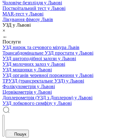
Чоловіче безпліддя у Львові
Посткоїтальний тест у Львові
MAR-тест у Львові
Лікування фімозу Львів
УЗД у Львові
×
←
Послуги
УЗД нирок та сечового міхура Львів
Трансабдомінальне УЗД простати у Львові
УЗД щитоподібної залози у Львові
УЗД молочних залоз у Львові
УЗД мошонки у Львові
УЗД органів черевної порожнини у Львові
ТРУЗД (трансректальне УЗД) у Львові
Фолікулометрія у Львові
Цервікометрія у Львові
Доплерометрія (УЗД з Доплером) у Львові
УЗД лобкового симфізу у Львові
Пошук