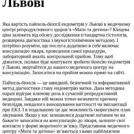
Львові
Яка вартість пайпель-біопсії ендометрія у Львові в медичному
центрі репродуктивного здоров’я «Мати та дитина»? Кінцева
ціна залежить від обсягу дослідження (стандартна гістологія,
розширена діагностика з імуногістохімічним методом). І
потрібно розуміти, що послуга додатково в себе включає
консультацію лікаря, проведення самої процедури,
лабораторний аналіз, контрольний прийом. Тому щоб
дізнатися, скільки буде коштувати зробити біопсію ендометрія
у Львові, звертайтеся до нашого медичного центру на
консультацію. Записатися на прийом можна прямо на сайті.
Пайпель-біопсія — це швидкий, безпечний та інформативний
метод діагностики стану ендометрію матки. Дана методика
наразі відіграє ключову роль в сучасній репродуктивній
медицині. Завдяки ній можна точно визначити причину
безпліддя, невдалого виношування вагітності чи імплантації
при ЕКЗ. І в подальшому це дає можливість скоригувати план
лікування. Якщо у вас залишилися додаткові питання чи ви
бажаєте записатися на консультацію до лікаря, залиште свої
контакти у формі зворотного зв’язку. Представник медичного
центру «Мати та дитина» зв’яжеться з вами найближчим