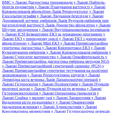
ВМС у Львові
Діагностика трихомонади у Львові
Пайпель-
біопсія ендометрія у Львові
Планування вагітності у Львові
Кріоконсервація яйцеклітин Львів
Репродуктолог у Львові
Ехосальпінгографія у Львові
Лікування безпліддя у Львові
Допоміжний хетчинг ембріонів Львів
Редукція ембріонів при
багатоплідній вагітності Львів
Донорство яйцеклітин у Львові
Штучне запліднення у Львові
Внутрішньоматкова інсемінація
у Львові
ICSI
Безкоштовне ЕКЗ за державною програмою у
Львові
ЕКЗ у природному циклі у Львові
ЕКЗ з донорською
яйцеклітиною у Львові
Міні ЕКЗ у Львові
Преімплантаційна
генетична діагностика у Львові
Кріопротокол ЕКЗ у Львові
Культивування ембріонів у Львові
Кріоконсервація ембріонів у
Львові
Сурогатне материнство у Львові
Онкофертильність у
Львові
Преімплантаційна діагностика ембріона методом NGS
у Львові
Преімплантаційний генетичний скринінг (PGS) у
Львові
Преімплантаційне генетичне тестування на полігенні
захворювання у Львові
Репродуктивна хірургія у Львові
Дермоїдна кіста яєчника Львів
Лапароскопічні операції у
Львові
Гістероскопія у Львові
Поліпектомія у Львові
Пункція
молочної залози у Львові
Пункція кісти яєчника у Львові
Гістерорезектоскопія у Львові
Оперативна гінекологія у
Львові
Спайки у малому тазі у Львові
Лапаротомія у Львові
Видалення кісти ендоцервіксу у Львові
Оваріектомія
(видалення яєчників) у Львові
Аднексектомія у Львові
Консервативна міомектомія у Львові
Гістероскопічна резекція