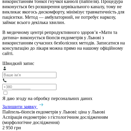
використанням тонкої гнучкої канюлі (пайпеля). Процедура
виконується без розширення цервікального каналу, тому не
викликає якогось дискомфорту, мінімізує травматичність для
пацієнтки. Метод — амбулаторний, не потребує наркозу,
займає всього декілька хвилин.
В медичному центрі репродуктивного здоров’я «Мати та
дитина» виконується біопсія ендометрія у Львові з
використанням сучасних безболісних методів. Записатися на
консультацію до лікаря можна прямо на нашому офіційному
сайті.
Швидкий запис
Я даю згоду на обробку персональних даних
Залишити заявку
Пайпель-біопсія ендометрія у Львові: ціна у Львові
Аспірація ендометрію з гістологічним дослідженням
(морфологічне дослідження)
2 950 грн