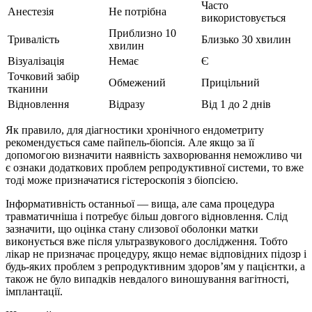
Часто
Анестезія
Не потрібна
використовується
Приблизно 10
Тривалість
Близько 30 хвилин
хвилин
Візуалізація
Немає
Є
Точковий забір
Обмежений
Прицільний
тканини
Відновлення
Відразу
Від 1 до 2 днів
Як правило, для діагностики хронічного ендометриту
рекомендується саме пайпель-біопсія. Але якщо за її
допомогою визначити наявність захворювання неможливо чи
є ознаки додаткових проблем репродуктивної системи, то вже
тоді може призначатися гістероскопія з біопсією.
Інформативність останньої — вища, але сама процедура
травматичніша і потребує більш довгого відновлення. Слід
зазначити, що оцінка стану слизової оболонки матки
виконується вже після ультразвукового дослідження. Тобто
лікар не призначає процедуру, якщо немає відповідних підозр і
будь-яких проблем з репродуктивним здоров’ям у пацієнтки, а
також не було випадків невдалого виношування вагітності,
імплантації.