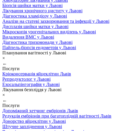
Амбулаторне лікування у Львові
Біопсія шийки матки у Львові
Лікування хронічного циститу у Львові
Діагностика хламідіозу у Львові
Аналізи на статеві захворювання та інфекції у Львові
Дисплазія шийки матки у Львові
Мікроскопія урогенітальних виділень у Львові
Видалення ВМС у Львові
Діагностика трихомонади у Львові
Пайпель-біопсія ендометрія у Львові
Планування вагітності у Львові
×
←
Послуги
Кріоконсервація яйцеклітин Львів
Репродуктолог у Львові
Ехосальпінгографія у Львові
Лікування безпліддя у Львові
×
←
Послуги
Допоміжний хетчинг ембріонів Львів
Редукція ембріонів при багатоплідній вагітності Львів
Донорство яйцеклітин у Львові
Штучне запліднення у Львові