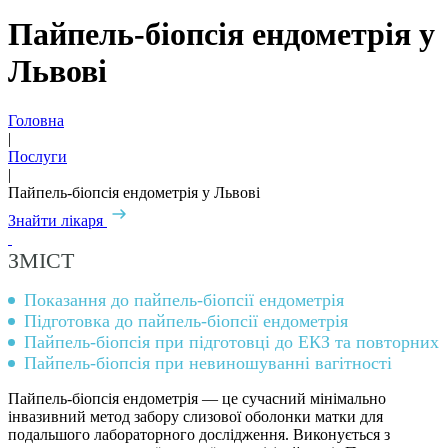
Пайпель-біопсія ендометрія у
Львові
Головна
|
Послуги
|
Пайпель-біопсія ендометрія у Львові
Знайти лікаря
ЗМІСТ
Показання до пайпель-біопсії ендометрія
Підготовка до пайпель-біопсії ендометрія
Пайпель-біопсія при підготовці до ЕКЗ та повторних 
Пайпель-біопсія при невиношуванні вагітності
Пайпель-біопсія ендометрія — це сучасний мінімально
інвазивний метод забору слизової оболонки матки для
подальшого лабораторного дослідження. Виконується з