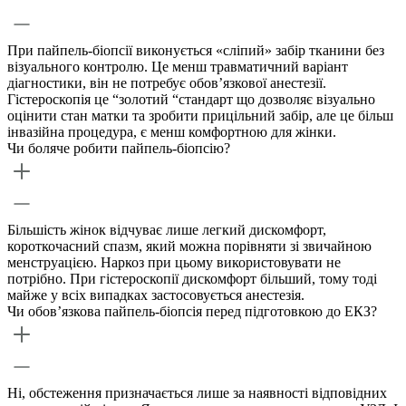
При пайпель-біопсії виконується «сліпий» забір тканини без
візуального контролю. Це менш травматичний варіант
діагностики, він не потребує обов’язкової анестезії.
Гістероскопія це “золотий “стандарт що дозволяє візуально
оцінити стан матки та зробити прицільний забір, але це більш
інвазійна процедура, є менш комфортною для жінки.
Чи боляче робити пайпель-біопсію?
Більшість жінок відчуває лише легкий дискомфорт,
короткочасний спазм, який можна порівняти зі звичайною
менструацією. Наркоз при цьому використовувати не
потрібно. При гістероскопії дискомфорт більший, тому тоді
майже у всіх випадках застосовується анестезія.
Чи обов’язкова пайпель-біопсія перед підготовкою до ЕКЗ?
Ні, обстеження призначається лише за наявності відповідних