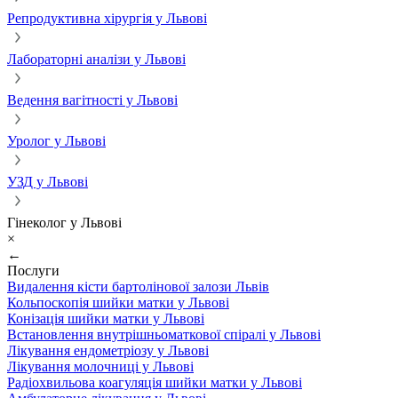
Репродуктивна хірургія у Львові
Лабораторні аналізи у Львові
Ведення вагітності у Львові
Уролог у Львові
УЗД у Львові
Гінеколог у Львові
×
←
Послуги
Видалення кісти бартолінової залози Львів
Кольпоскопія шийки матки у Львові
Конізація шийки матки у Львові
Встановлення внутрішньоматкової спіралі у Львові
Лікування ендометріозу у Львові
Лікування молочниці у Львові
Радіохвильова коагуляція шийки матки у Львові