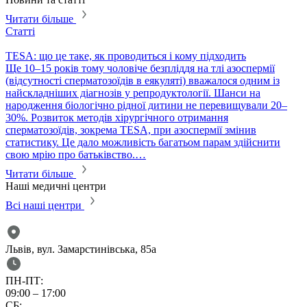
Читати більше
Статті
С
TESA: що це таке, як проводиться і кому підходить
P
​Ще 10–15 років тому чоловіче безпліддя на тлі азоспермії
П
(відсутності сперматозоїдів в еякуляті) вважалося одним із
в
найскладніших діагнозів у репродуктології. Шанси на
т
народження біологічно рідної дитини не перевищували 20–
с
30%. Розвиток методів хірургічного отримання
м
сперматозоїдів, зокрема TESA, при азоспермії змінив
м
статистику. Це дало можливість багатьом парам здійснити
свою мрію про батьківство.…
Читати більше
Наші медичні центри
Всі наші центри
Львів, вул. Замарстинівська, 85а
ПН-ПТ:
09:00 – 17:00
СБ: