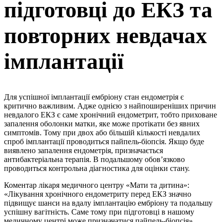
підготовці до ЕКЗ та
повторних невдачах
імплантації
Для успішної імплантації ембріону стан ендометрія є
критично важливим. Адже однією з найпоширеніших причин
невдалого ЕКЗ є саме хронічний ендометрит, тобто приховане
запалення оболонки матки, яке може протікати без явних
симптомів. Тому при двох або більшій кількості невдалих
спроб імплантації проводиться пайпель-біопсія. Якщо буде
виявлено запалення ендометрія, призначається
антибактеріальна терапія. В подальшому обов’язково
проводиться контрольна діагностика для оцінки стану.
Коментар лікаря медичного центру «Мати та дитина»:
«Лікування хронічного ендометриту перед ЕКЗ значно
підвищує шанси на вдалу імплантацію ембріону та подальшу
успішну вагітність. Саме тому при підготовці в нашому
медичному центрі може призначатися пайпель-біопсія».