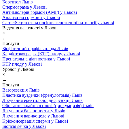
Кортизол Львів
Спермограма у Львові
Антимюлерів гормон (АМГ) у Львові
Аналізи на гормони у Львові
CarrierSeq: тест на носіння генетичної патології у Львові
Ведення вагітності у Львові
×
←
Послуги
Біофізичний профіль плода Львів
Кардіотокографія (КТГ) плоду у Львові
Пренатальна діагностика у Львові
КТР плоду у Львові
Уролог у Львові
×
←
Послуги
Вазорезекція Львів
Пластика вуздечки (френулотомія) Львів
Лікування еректильної дисфункції Львів
Обрізання крайньої плоті (циркумцизія) Львів
Лікування баланопоститу Львів
Лікування варикоцеле у Львові
Кріоконсервація сперми у Львові
Біопсія яєчка у Львові