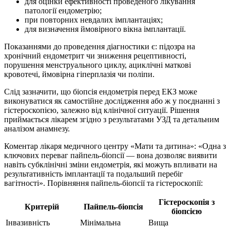
для оцінки ефективності проведеного лікування
патології ендометрію;
при повторних невдалих імплантаціях;
для визначення ймовірного вікна імплантації.
Показаннями до проведення діагностики є: підозра на
хронічний ендометрит чи зниження рецептивності,
порушення менструального циклу, ациклічні маткові
кровотечі, ймовірна гіперплазія чи поліпи.
Слід зазначити, що біопсія ендометрія перед ЕКЗ може
виконуватися як самостійне дослідження або ж у поєднанні з
гістероскопією, залежно від клінічної ситуації. Рішення
приймається лікарем згідно з результатами УЗД та детальним
аналізом анамнезу.
Коментар лікаря медичного центру «Мати та дитина»: «Одна з
ключових переваг пайпель-біопсії — вона дозволяє виявити
навіть субклінічні зміни ендометрія, які можуть впливати на
результативність імплантації та подальший перебіг
вагітності». Порівняння пайпель-біопсії та гістероскопії:
Гістероскопія з
Критерій
Пайпель-біопсія
біопсією
Інвазивність
Мінімальна
Вища