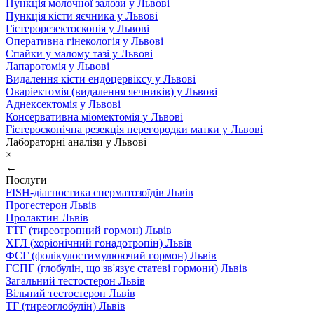
Пункція молочної залози у Львові
Пункція кісти яєчника у Львові
Гістерорезектоскопія у Львові
Оперативна гінекологія у Львові
Спайки у малому тазі у Львові
Лапаротомія у Львові
Видалення кісти ендоцервіксу у Львові
Оваріектомія (видалення яєчників) у Львові
Аднексектомія у Львові
Консервативна міомектомія у Львові
Гістероскопічна резекція перегородки матки у Львові
Лабораторні аналізи у Львові
×
←
Послуги
FISH-діагностика сперматозоїдів Львів
Прогестерон Львів
Пролактин Львів
ТТГ (тиреотропний гормон) Львів
ХГЛ (хоріонічний гонадотропін) Львів
ФСГ (фолікулостимулюючий гормон) Львів
ГСПГ (глобулін, що зв'язує статеві гормони) Львів
Загальний тестостерон Львів
Вільний тестостерон Львів
ТГ (тиреоглобулін) Львів