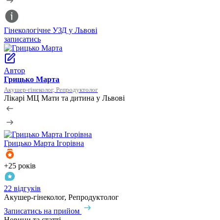
Гінекологічне УЗД у Львові
С
записатись
з
Автор
Грицько Марта
Акушер-гінеколог, Репродуктолог
Лікарі МЦ Мати та дитина у Львові
Грицько
Марта Ігорівна
+25 років
+
22 відгуків
1
Акушер-гінеколог, Репродуктолог
Г
Записатись на прийом
З
Новини та статті