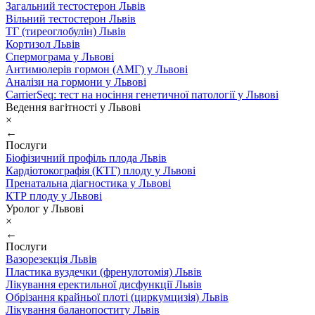
Загальний тестостерон Львів
Вільний тестостерон Львів
ТГ (тиреоглобулін) Львів
Кортизол Львів
Спермограма у Львові
Антимюлерів гормон (АМГ) у Львові
Аналізи на гормони у Львові
CarrierSeq: тест на носіння генетичної патології у Львові
Ведення вагітності у Львові
×
←
Послуги
Біофізичний профіль плода Львів
Кардіотокографія (КТГ) плоду у Львові
Пренатальна діагностика у Львові
КТР плоду у Львові
Уролог у Львові
×
←
Послуги
Вазорезекція Львів
Пластика вуздечки (френулотомія) Львів
Лікування еректильної дисфункції Львів
Обрізання крайньої плоті (циркумцизія) Львів
Лікування баланопоститу Львів