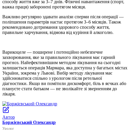
способу життя вже за 3–7 днів. Фізичні навантаження (спорт,
важка праця) заборонені протягом місяця.
Важливо регулярно здавати аналізи сперми після операції —
поліпшення параметрів настає протягом 3–6 місяців. Також
рекомендовано дотримання здорового способу життя,
правильне харчування, відмова від куріння й алкоголю.
Варикоцеле — поширене і потенційно небезпечне
захворювання, яке за правильного лікування має гарний
прогноз. Найефективнішим методом лікування на сьогодні
залишається операція Мармара, яка доступна у багатьох містах
України, зокрема у Львові. Вибір методу лікування має
здійснюватися спільно з урологом після ретельної
діагностики. Якщо ви помітили дискомфорт, біль в яєчках або
плануєте стати батьком — не зволікайте зі зверненням до
лікаря.
Автор
Боржієвський Олександр
Уролог