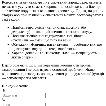
Консервативне (нехірургічне) лікування варикоцеле, на жаль,
не здатне усунути саме захворювання, оскільки мова йде про
анатомічне порушення венозного кровотоку. Однак, на ранніх
стадіях або при незначних симптомах можуть застосовуватися
такі заходи:
Прийом венотоніків (наприклад, діосміну або
детралексу) — для поліпшення венозного тонусу.
Носіння спеціальної підтримувальної білизни
(суспензій) — зменшує тиск на вени.
Обмеження фізичних навантажень — особливо тих, що
підвищують внутрішньочеревний тиск.
Харчові добавки з антиоксидантами — покращують
якість сперми.
Варто розуміти, що ці методи лише зменшують прояви
захворювання і не розв'язують основної проблеми. Якщо
варикоцеле призводить до порушення репродуктивної функції
— рекомендована операція.
Швидкий запис