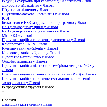
Редукція ембріонів при багатоплідній вагітності Львів
Донорство яйцеклітин у Львові
Штучне запліднення у Львові
Внутрішньоматкова інсемінація у Львові
ICSI
Безкоштовне ЕКЗ за державною програмою у Львові
ЕКЗ у природному циклі у Львові
ЕКЗ з донорською яйцеклітиною у Львові
Міні ЕКЗ у Львові
Преімплантаційна генетична діагностика у Львові
Кріопротокол ЕКЗ у Львові
Культивування ембріонів у Львові
Кріоконсервація ембріонів у Львові
Сурогатне материнство у Львові
Онкофертильність у Львові
Преімплантаційна діагностика ембріона методом NGS у
Львові
Преімплантаційний генетичний скринінг (PGS) у Львові
Преімплантаційне генетичне тестування на полігенні
захворювання у Львові
Репродуктивна хірургія у Львові
×
←
Послуги
Дермоїдна кіста яєчника Львів