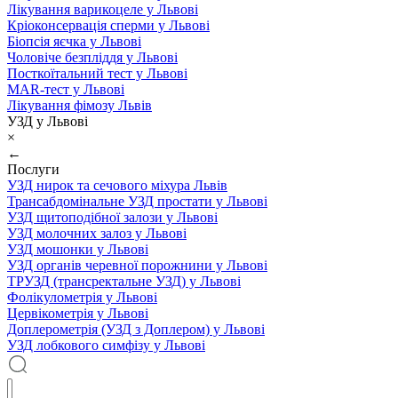
Лікування варикоцеле у Львові
Кріоконсервація сперми у Львові
Біопсія яєчка у Львові
Чоловіче безпліддя у Львові
Посткоїтальний тест у Львові
MAR-тест у Львові
Лікування фімозу Львів
УЗД у Львові
×
←
Послуги
УЗД нирок та сечового міхура Львів
Трансабдомінальне УЗД простати у Львові
УЗД щитоподібної залози у Львові
УЗД молочних залоз у Львові
УЗД мошонки у Львові
УЗД органів черевної порожнини у Львові
ТРУЗД (трансректальне УЗД) у Львові
Фолікулометрія у Львові
Цервікометрія у Львові
Доплерометрія (УЗД з Доплером) у Львові
УЗД лобкового симфізу у Львові