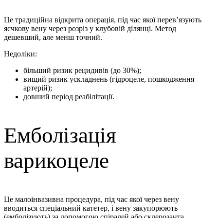
Це традиційна відкрита операція, під час якої перев’язують
яєчкову вену через розріз у клубовій ділянці. Метод
дешевший, але менш точний.
Недоліки:
більший ризик рецидивів (до 30%);
вищий ризик ускладнень (гідроцеле, пошкодження
артерій);
довший період реабілітації.
Емболізація
варикоцеле
Це малоінвазивна процедура, під час якої через вену
вводиться спеціальний катетер, і вену закупорюють
(емболізують) за допомогою спіралей або склерозанта.