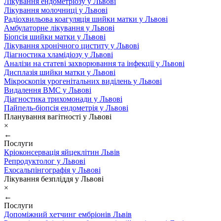
Лікування ендометріозу у Львові
Лікування молочниці у Львові
Радіохвильова коагуляція шийки матки у Львові
Амбулаторне лікування у Львові
Біопсія шийки матки у Львові
Лікування хронічного циститу у Львові
Діагностика хламідіозу у Львові
Аналізи на статеві захворювання та інфекції у Львові
Дисплазія шийки матки у Львові
Мікроскопія урогенітальних виділень у Львові
Видалення ВМС у Львові
Діагностика трихомонади у Львові
Пайпель-біопсія ендометрія у Львові
Планування вагітності у Львові
×
←
Послуги
Кріоконсервація яйцеклітин Львів
Репродуктолог у Львові
Ехосальпінгографія у Львові
Лікування безпліддя у Львові
×
←
Послуги
Допоміжний хетчинг ембріонів Львів