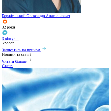
Боржієвський
Олександр Анатолійович
32 роки
3 відгуків
Уролог
Записатись на прийом
Новини та статті
Читати більше
Статті
С