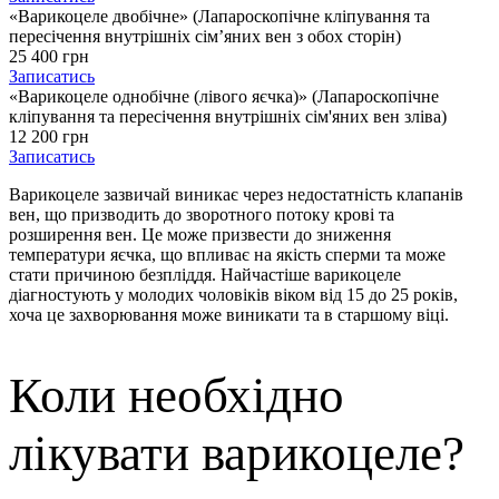
«Варикоцеле двобічне» (Лапароскопічне кліпування та
пересічення внутрішніх сім’яних вен з обох сторін)
25 400 грн
Записатись
«Варикоцеле однобічне (лівого яєчка)» (Лапароскопічне
кліпування та пересічення внутрішніх сім'яних вен зліва)
12 200 грн
Записатись
Варикоцеле зазвичай виникає через недостатність клапанів
вен, що призводить до зворотного потоку крові та
розширення вен. Це може призвести до зниження
температури яєчка, що впливає на якість сперми та може
стати причиною
безпліддя
. Найчастіше варикоцеле
діагностують у молодих чоловіків віком від 15 до 25 років,
хоча це захворювання може виникати та в старшому віці.
Коли необхідно
лікувати варикоцеле?