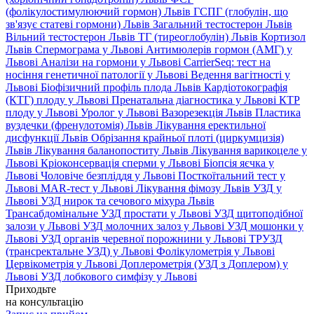
(фолікулостимулюючий гормон) Львів
ГСПГ (глобулін, що
зв'язує статеві гормони) Львів
Загальний тестостерон Львів
Вільний тестостерон Львів
ТГ (тиреоглобулін) Львів
Кортизол
Львів
Спермограма у Львові
Антимюлерів гормон (АМГ) у
Львові
Аналізи на гормони у Львові
CarrierSeq: тест на
носіння генетичної патології у Львові
Ведення вагітності у
Львові
Біофізичний профіль плода Львів
Кардіотокографія
(КТГ) плоду у Львові
Пренатальна діагностика у Львові
КТР
плоду у Львові
Уролог у Львові
Вазорезекція Львів
Пластика
вуздечки (френулотомія) Львів
Лікування еректильної
дисфункції Львів
Обрізання крайньої плоті (циркумцизія)
Львів
Лікування баланопоститу Львів
Лікування варикоцеле у
Львові
Кріоконсервація сперми у Львові
Біопсія яєчка у
Львові
Чоловіче безпліддя у Львові
Посткоїтальний тест у
Львові
MAR-тест у Львові
Лікування фімозу Львів
УЗД у
Львові
УЗД нирок та сечового міхура Львів
Трансабдомінальне УЗД простати у Львові
УЗД щитоподібної
залози у Львові
УЗД молочних залоз у Львові
УЗД мошонки у
Львові
УЗД органів черевної порожнини у Львові
ТРУЗД
(трансректальне УЗД) у Львові
Фолікулометрія у Львові
Цервікометрія у Львові
Доплерометрія (УЗД з Доплером) у
Львові
УЗД лобкового симфізу у Львові
Приходьте
на консультацію