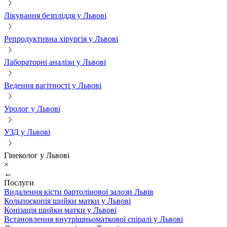
Лікування безпліддя у Львові
Репродуктивна хірургія у Львові
Лабораторні аналізи у Львові
Ведення вагітності у Львові
Уролог у Львові
УЗД у Львові
Гінеколог у Львові
×
←
Послуги
Видалення кісти бартолінової залози Львів
Кольпоскопія шийки матки у Львові
Конізація шийки матки у Львові
Встановлення внутрішньоматкової спіралі у Львові