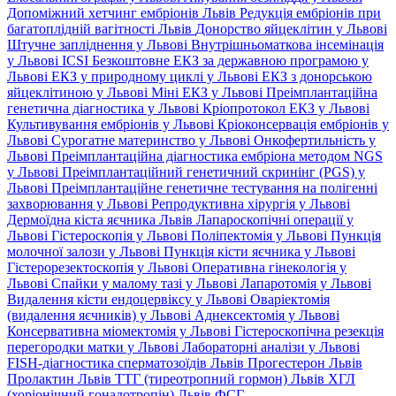
Допоміжний хетчинг ембріонів Львів
Редукція ембріонів при
багатоплідній вагітності Львів
Донорство яйцеклітин у Львові
Штучне запліднення у Львові
Внутрішньоматкова інсемінація
у Львові
ICSI
Безкоштовне ЕКЗ за державною програмою у
Львові
ЕКЗ у природному циклі у Львові
ЕКЗ з донорською
яйцеклітиною у Львові
Міні ЕКЗ у Львові
Преімплантаційна
генетична діагностика у Львові
Кріопротокол ЕКЗ у Львові
Культивування ембріонів у Львові
Кріоконсервація ембріонів у
Львові
Сурогатне материнство у Львові
Онкофертильність у
Львові
Преімплантаційна діагностика ембріона методом NGS
у Львові
Преімплантаційний генетичний скринінг (PGS) у
Львові
Преімплантаційне генетичне тестування на полігенні
захворювання у Львові
Репродуктивна хірургія у Львові
Дермоїдна кіста яєчника Львів
Лапароскопічні операції у
Львові
Гістероскопія у Львові
Поліпектомія у Львові
Пункція
молочної залози у Львові
Пункція кісти яєчника у Львові
Гістерорезектоскопія у Львові
Оперативна гінекологія у
Львові
Спайки у малому тазі у Львові
Лапаротомія у Львові
Видалення кісти ендоцервіксу у Львові
Оваріектомія
(видалення яєчників) у Львові
Аднексектомія у Львові
Консервативна міомектомія у Львові
Гістероскопічна резекція
перегородки матки у Львові
Лабораторні аналізи у Львові
FISH-діагностика сперматозоїдів Львів
Прогестерон Львів
Пролактин Львів
ТТГ (тиреотропний гормон) Львів
ХГЛ
(хоріонічний гонадотропін) Львів
ФСГ