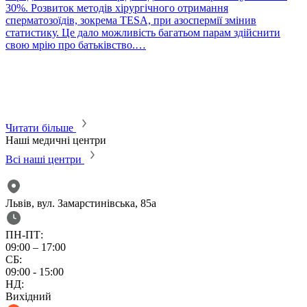
30%. Розвиток методів хірургічного отримання
сперматозоїдів, зокрема TESA, при азоспермії змінив
статистику. Це дало можливість багатьом парам здійснити
P
свою мрію про батьківство.…
П
в
т
с
м
м
Читати більше
Наші медичні центри
Всі наші центри
Львів, вул. Замарстинівська, 85а
ПН-ПТ:
09:00 – 17:00
СБ:
09:00 - 15:00
НД:
Вихідний