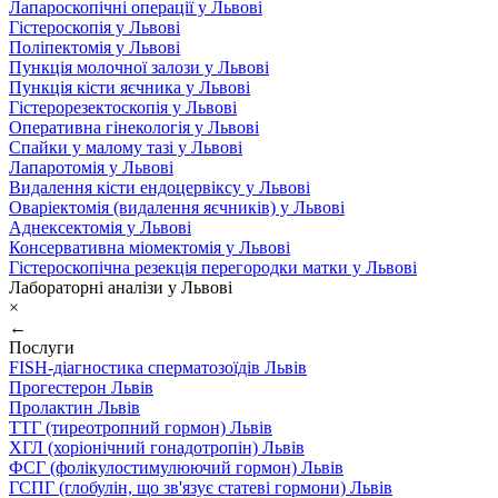
Лапароскопічні операції у Львові
Гістероскопія у Львові
Поліпектомія у Львові
Пункція молочної залози у Львові
Пункція кісти яєчника у Львові
Гістерорезектоскопія у Львові
Оперативна гінекологія у Львові
Спайки у малому тазі у Львові
Лапаротомія у Львові
Видалення кісти ендоцервіксу у Львові
Оваріектомія (видалення яєчників) у Львові
Аднексектомія у Львові
Консервативна міомектомія у Львові
Гістероскопічна резекція перегородки матки у Львові
Лабораторні аналізи у Львові
×
←
Послуги
FISH-діагностика сперматозоїдів Львів
Прогестерон Львів
Пролактин Львів
ТТГ (тиреотропний гормон) Львів
ХГЛ (хоріонічний гонадотропін) Львів
ФСГ (фолікулостимулюючий гормон) Львів
ГСПГ (глобулін, що зв'язує статеві гормони) Львів