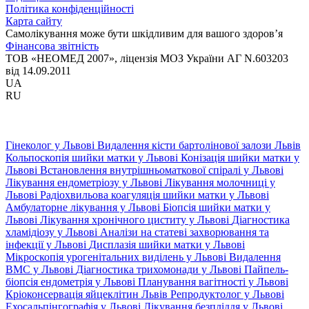
Політика конфіденційності
Карта сайту
Самолікування може бути шкідливим для вашого здоров’я
Фінансова звітність
ТОВ «НЕОМЕД 2007», ліцензія МОЗ України АГ N.603203
від 14.09.2011
UA
RU
Гінеколог у Львові
Видалення кісти бартолінової залози Львів
Кольпоскопія шийки матки у Львові
Конізація шийки матки у
Львові
Встановлення внутрішньоматкової спіралі у Львові
Лікування ендометріозу у Львові
Лікування молочниці у
Львові
Радіохвильова коагуляція шийки матки у Львові
Амбулаторне лікування у Львові
Біопсія шийки матки у
Львові
Лікування хронічного циститу у Львові
Діагностика
хламідіозу у Львові
Аналізи на статеві захворювання та
інфекції у Львові
Дисплазія шийки матки у Львові
Мікроскопія урогенітальних виділень у Львові
Видалення
ВМС у Львові
Діагностика трихомонади у Львові
Пайпель-
біопсія ендометрія у Львові
Планування вагітності у Львові
Кріоконсервація яйцеклітин Львів
Репродуктолог у Львові
Ехосальпінгографія у Львові
Лікування безпліддя у Львові