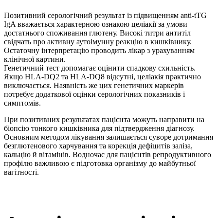
Позитивний серологічний результат із підвищенням anti-tTG
IgA вважається характерною ознакою целіакії за умови
достатнього споживання глютену. Високі титри антитіл
свідчать про активну аутоімунну реакцію в кишківнику.
Остаточну інтерпретацію проводить лікар з урахуванням
клінічної картини.
Генетичний тест допомагає оцінити спадкову схильність.
Якщо HLA-DQ2 та HLA-DQ8 відсутні, целіакія практично
виключається. Наявність же цих генетичних маркерів
потребує додаткової оцінки серологічних показників і
симптомів.
При позитивних результатах пацієнта можуть направити на
біопсію тонкого кишківника для підтвердження діагнозу.
Основним методом лікування залишається суворе дотримання
безглютенового харчування та корекція дефіцитів заліза,
кальцію й вітамінів. Водночас для пацієнтів репродуктивного
профілю важливою є підготовка організму до майбутньої
вагітності.