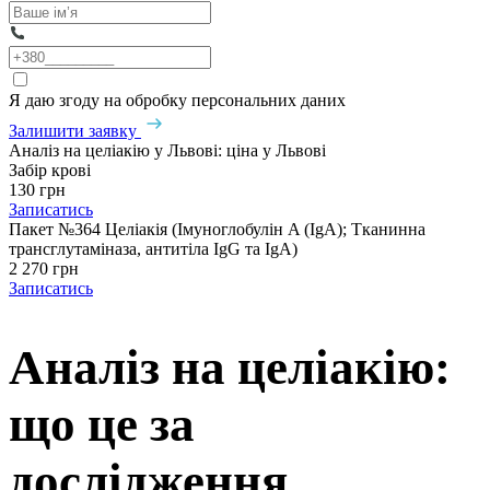
Я даю згоду на обробку персональних даних
Залишити заявку
Аналіз на целіакію у Львові: ціна у Львові
Забір крові
130 грн
Записатись
Пакет №364 Целіакія (Імуноглобулін A (IgA); Тканинна
трансглутаміназа, антитіла IgG та IgA)
2 270 грн
Записатись
Аналіз на целіакію:
що це за
дослідження