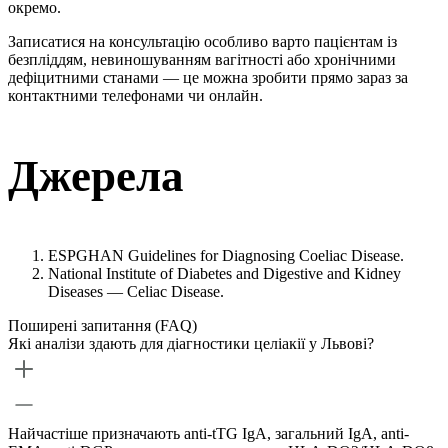
окремо.
Записатися на консультацію особливо варто пацієнтам із
безпліддям, невиношуванням вагітності або хронічними
дефіцитними станами — це можна зробити прямо зараз за
контактними телефонами чи онлайн.
Джерела
ESPGHAN Guidelines for Diagnosing Coeliac Disease.
National Institute of Diabetes and Digestive and Kidney
Diseases — Celiac Disease.
Поширені запитання (FAQ)
Які аналізи здають для діагностики целіакії у Львові?
Найчастіше призначають anti-tTG IgA, загальний IgA, anti-