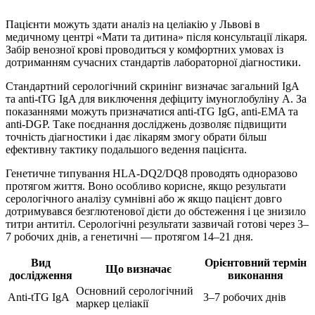
Пацієнти можуть здати аналіз на целіакію у Львові в
медичному центрі «Мати та дитина» після консультації лікаря.
Забір венозної крові проводиться у комфортних умовах із
дотриманням сучасних стандартів лабораторної діагностики.
Стандартний серологічний скринінг визначає загальний IgA
та anti-tTG IgA для виключення дефіциту імуноглобуліну А. За
показаннями можуть призначатися anti-tTG IgG, anti-EMA та
anti-DGP. Таке поєднання досліджень дозволяє підвищити
точність діагностики і дає лікарям змогу обрати більш
ефективну тактику подальшого ведення пацієнта.
Генетичне типування HLA-DQ2/DQ8 проводять одноразово
протягом життя. Воно особливо корисне, якщо результати
серологічного аналізу сумнівні або ж якщо пацієнт довго
дотримувався безглютенової дієти до обстеження і це знизило
титри антитіл. Серологічні результати зазвичай готові через 3–
7 робочих днів, а генетичні — протягом 14–21 дня.
Вид
Орієнтовний термін
Що визначає
дослідження
виконання
Основний серологічний
Anti-tTG IgA
3–7 робочих днів
маркер целіакії