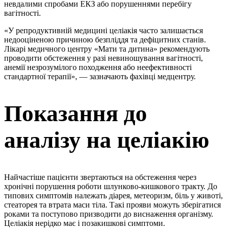
невдалими спробами ЕКЗ або порушеннями перебігу
вагітності.
«У репродуктивній медицині целіакія часто залишається
недооціненою причиною безпліддя та дефіцитних станів.
Лікарі медичного центру «Мати та дитина» рекомендують
проводити обстеження у разі невиношування вагітності,
анемії незрозумілого походження або неефективності
стандартної терапії», — зазначають фахівці медцентру.
Показання до
аналізу на целіакію
Найчастіше пацієнти звертаються на обстеження через
хронічні порушення роботи шлунково-кишкового тракту. До
типових симптомів належать діарея, метеоризм, біль у животі,
стеаторея та втрата маси тіла. Такі прояви можуть зберігатися
роками та поступово призводити до виснаження організму.
Целіакія нерідко має і позакишкові симптоми.