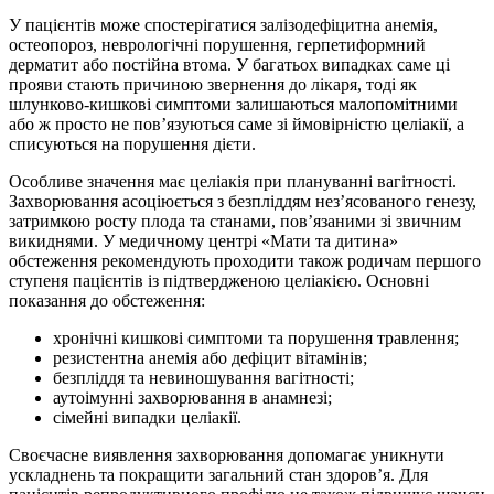
У пацієнтів може спостерігатися залізодефіцитна анемія,
остеопороз, неврологічні порушення, герпетиформний
дерматит або постійна втома. У багатьох випадках саме ці
прояви стають причиною звернення до лікаря, тоді як
шлунково-кишкові симптоми залишаються малопомітними
або ж просто не пов’язуються саме зі ймовірністю целіакії, а
списуються на порушення дієти.
Особливе значення має целіакія при плануванні вагітності.
Захворювання асоціюється з безпліддям нез’ясованого генезу,
затримкою росту плода та станами, пов’язаними зі звичним
викиднями. У медичному центрі «Мати та дитина»
обстеження рекомендують проходити також родичам першого
ступеня пацієнтів із підтвердженою целіакією. Основні
показання до обстеження:
хронічні кишкові симптоми та порушення травлення;
резистентна анемія або дефіцит вітамінів;
безпліддя та невиношування вагітності;
аутоімунні захворювання в анамнезі;
сімейні випадки целіакії.
Своєчасне виявлення захворювання допомагає уникнути
ускладнень та покращити загальний стан здоров’я. Для