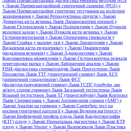
Львові
Преімплантаційна діагностика ембріона методом NGS
у Львові
Преімплантаційний генетичний скринінг (PGS) у
Львові
Преімплантаційне генетичне тестування на полігенні
захворювання у Львові
Репродуктивна хірургія у Львові
Дермоїдна кіста яєчника Львів
Лапароскопічні операції у
Львові
Гістероскопія у Львові
Поліпектомія у Львові
Пункція
молочної залози у Львові
Пункція кісти яєчника у Львові
Гістерорезектоскопія у Львові
Оперативна гінекологія у
Львові
Спайки у малому тазі у Львові
Лапаротомія у Львові
Видалення кісти ендоцервіксу у Львові
Оваріектомія
(видалення яєчників) у Львові
Аднексектомія у Львові
Консервативна міомектомія у Львові
Гістероскопічна резекція
перегородки матки у Львові
Лабораторні аналізи у Львові
FISH-діагностика сперматозоїдів Львів
Прогестерон Львів
Пролактин Львів
ТТГ (тиреотропний гормон) Львів
ХГЛ
(хоріонічний гонадотропін) Львів
ФСГ
(фолікулостимулюючий гормон) Львів
ГСПГ (глобулін, що
зв'язує статеві гормони) Львів
Загальний тестостерон Львів
Вільний тестостерон Львів
ТГ (тиреоглобулін) Львів
Кортизол
Львів
Спермограма у Львові
Антимюлерів гормон (АМГ) у
Львові
Аналізи на гормони у Львові
CarrierSeq: тест на
носіння генетичної патології у Львові
Ведення вагітності у
Львові
Біофізичний профіль плода Львів
Кардіотокографія
(КТГ) плоду у Львові
Пренатальна діагностика у Львові
КТР
плоду у Львові
Уролог у Львові
Вазорезекція Львів
Пластика