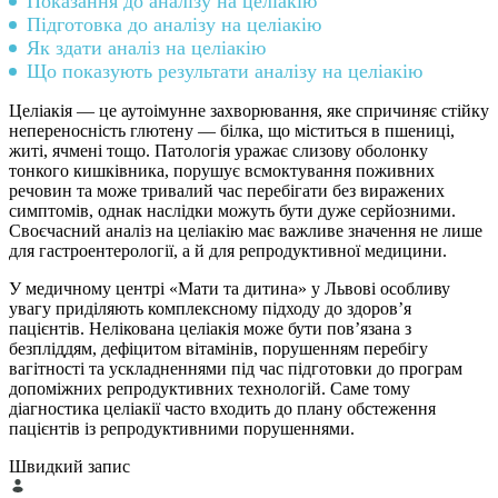
Показання до аналізу на целіакію
Підготовка до аналізу на целіакію
Як здати аналіз на целіакію
Що показують результати аналізу на целіакію
Целіакія — це аутоімунне захворювання, яке спричиняє стійку
непереносність глютену — білка, що міститься в пшениці,
житі, ячмені тощо. Патологія уражає слизову оболонку
тонкого кишківника, порушує всмоктування поживних
речовин та може тривалий час перебігати без виражених
симптомів, однак наслідки можуть бути дуже серйозними.
Своєчасний аналіз на целіакію має важливе значення не лише
для гастроентерології, а й для репродуктивної медицини.
У медичному центрі «Мати та дитина» у Львові особливу
увагу приділяють комплексному підходу до здоров’я
пацієнтів. Нелікована целіакія може бути пов’язана з
безпліддям, дефіцитом вітамінів, порушенням перебігу
вагітності та ускладненнями під час підготовки до програм
допоміжних репродуктивних технологій. Саме тому
діагностика целіакії часто входить до плану обстеження
пацієнтів із репродуктивними порушеннями.
Швидкий запис