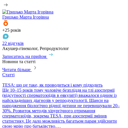
Грицько
Марта Ігорівна
+25 років
+
22 відгуків
1
Акушер-гінеколог, Репродуктолог
Г
Записатись на прийом
З
Новини та статті
Читати більше
Статті
С
TESA: що це таке, як проводиться і кому підходить
P
​Ще 10–15 років тому чоловіче безпліддя на тлі азоспермії
П
(відсутності сперматозоїдів в еякуляті) вважалося одним із
в
найскладніших діагнозів у репродуктології. Шанси на
т
народження біологічно рідної дитини не перевищували 20–
с
30%. Розвиток методів хірургічного отримання
м
сперматозоїдів, зокрема TESA, при азоспермії змінив
м
статистику. Це дало можливість багатьом парам здійснити
свою мрію про батьківство.…