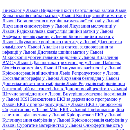
Гінеколог у Львові
Видалення кісти бартолінової залози Львів
Кольпоскопія шийки матки у Львові
Конізація шийки матки у
Львові
Встановлення внутрішньоматкової спіралі у Львові
Лікування ендометріозу у Львові
Лікування молочниці у
Львові
Радіохвильова коагуляція шийки матки у Львові
Амбулаторне лікування у Львові
Біопсія шийки матки у
Львові
Лікування хронічного циститу у Львові
Діагностика
хламідіозу у Львові
Аналізи на статеві захворювання та
інфекції у Львові
Дисплазія шийки матки у Львові
Мікроскопія урогенітальних виділень у Львові
Видалення
ВМС у Львові
Діагностика трихомонади у Львові
Пайпель-
біопсія ендометрія у Львові
Планування вагітності у Львові
Кріоконсервація яйцеклітин Львів
Репродуктолог у Львові
Ехосальпінгографія у Львові
Лікування безпліддя у Львові
Допоміжний хетчинг ембріонів Львів
Редукція ембріонів при
багатоплідній вагітності Львів
Донорство яйцеклітин у Львові
Штучне запліднення у Львові
Внутрішньоматкова інсемінація
у Львові
ICSI
Безкоштовне ЕКЗ за державною програмою у
Львові
ЕКЗ у природному циклі у Львові
ЕКЗ з донорською
яйцеклітиною у Львові
Міні ЕКЗ у Львові
Преімплантаційна
генетична діагностика у Львові
Кріопротокол ЕКЗ у Львові
Культивування ембріонів у Львові
Кріоконсервація ембріонів у
Львові
Сурогатне материнство у Львові
Онкофертильність у