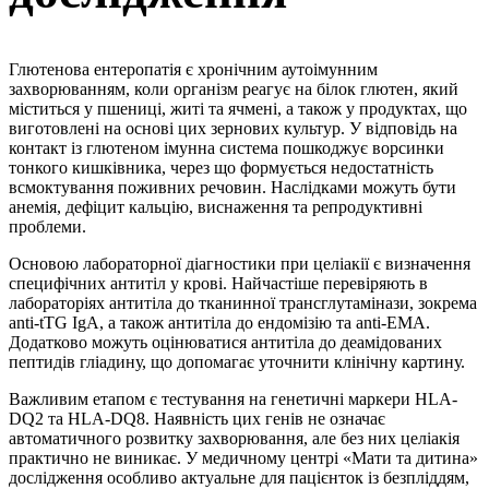
Глютенова ентеропатія є хронічним аутоімунним
захворюванням, коли організм реагує на білок глютен, який
міститься у пшениці, житі та ячмені, а також у продуктах, що
виготовлені на основі цих зернових культур. У відповідь на
контакт із глютеном імунна система пошкоджує ворсинки
тонкого кишківника, через що формується недостатність
всмоктування поживних речовин. Наслідками можуть бути
анемія, дефіцит кальцію, виснаження та репродуктивні
проблеми.
Основою лабораторної діагностики при целіакії є визначення
специфічних антитіл у крові. Найчастіше перевіряють в
лабораторіях антитіла до тканинної трансглутамінази, зокрема
anti-tTG IgA, а також антитіла до ендомізію та anti-EMA.
Додатково можуть оцінюватися антитіла до деамідованих
пептидів гліадину, що допомагає уточнити клінічну картину.
Важливим етапом є тестування на генетичні маркери HLA-
DQ2 та HLA-DQ8. Наявність цих генів не означає
автоматичного розвитку захворювання, але без них целіакія
практично не виникає. У медичному центрі «Мати та дитина»
дослідження особливо актуальне для пацієнток із безпліддям,