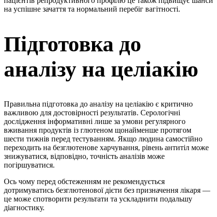
пацієнтів репродуктивного профілю це також підвищує шанси
на успішне зачаття та нормальний перебіг вагітності.
Підготовка до
аналізу на целіакію
Правильна підготовка до аналізу на целіакію є критично
важливою для достовірності результатів. Серологічні
дослідження інформативні лише за умови регулярного
вживання продуктів із глютеном щонайменше протягом
шести тижнів перед тестуванням. Якщо людина самостійно
переходить на безглютенове харчування, рівень антитіл може
знижуватися, відповідно, точність аналізів може
погіршуватися.
Ось чому перед обстеженням не рекомендується
дотримуватись безглютенової дієти без призначення лікаря —
це може спотворити результати та ускладнити подальшу
діагностику.