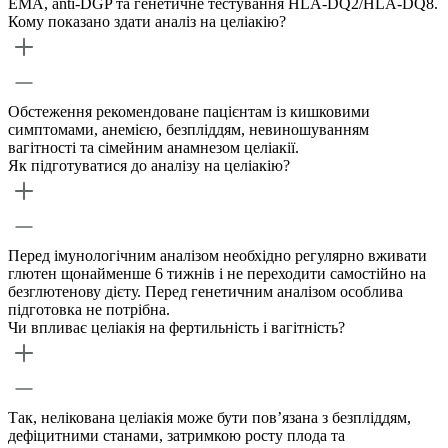
EMA, anti-DGP та генетичне тестування HLA-DQ2/HLA-DQ8.
Кому показано здати аналіз на целіакію?
Обстеження рекомендоване пацієнтам із кишковими
симптомами, анемією, безпліддям, невиношуванням
вагітності та сімейним анамнезом целіакії.
Як підготуватися до аналізу на целіакію?
Перед імунологічним аналізом необхідно регулярно вживати
глютен щонайменше 6 тижнів і не переходити самостійно на
безглютенову дієту. Перед генетичним аналізом особлива
підготовка не потрібна.
Чи впливає целіакія на фертильність і вагітність?
Так, нелікована целіакія може бути пов’язана з безпліддям,
дефіцитними станами, затримкою росту плода та