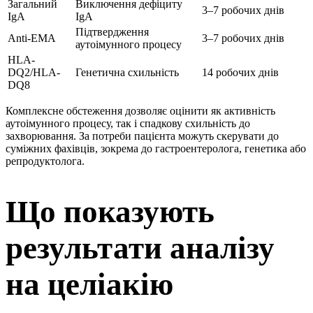
Загальний
Виключення дефіциту
3–7 робочих днів
IgA
IgA
Підтвердження
Anti-EMA
3–7 робочих днів
аутоімунного процесу
HLA-
DQ2/HLA-
Генетична схильність
14 робочих днів
DQ8
Комплексне обстеження дозволяє оцінити як активність
аутоімунного процесу, так і спадкову схильність до
захворювання. За потреби пацієнта можуть скерувати до
суміжних фахівців, зокрема до гастроентеролога, генетика або
репродуктолога.
Що показують
результати аналізу
на целіакію