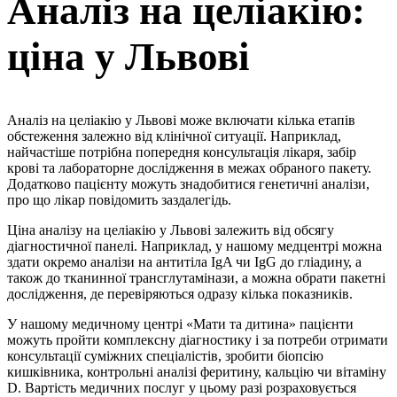
Аналіз на целіакію:
ціна у Львові
Аналіз на целіакію у Львові може включати кілька етапів
обстеження залежно від клінічної ситуації. Наприклад,
найчастіше потрібна попередня консультація лікаря, забір
крові та лабораторне дослідження в межах обраного пакету.
Додатково пацієнту можуть знадобитися генетичні аналізи,
про що лікар повідомить заздалегідь.
Ціна аналізу на целіакію у Львові залежить від обсягу
діагностичної панелі. Наприклад, у нашому медцентрі можна
здати окремо аналізи на антитіла IgA чи IgG до гліадину, а
також до тканинної трансглутамінази, а можна обрати пакетні
дослідження, де перевіряються одразу кілька показників.
У нашому медичному центрі «Мати та дитина» пацієнти
можуть пройти комплексну діагностику і за потреби отримати
консультації суміжних спеціалістів, зробити біопсію
кишківника, контрольні аналізі феритину, кальцію чи вітаміну
D. Вартість медичних послуг у цьому разі розраховується