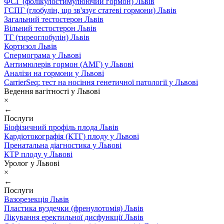
ФСГ (фолікулостимулюючий гормон) Львів
ГСПГ (глобулін, що зв'язує статеві гормони) Львів
Загальний тестостерон Львів
Вільний тестостерон Львів
ТГ (тиреоглобулін) Львів
Кортизол Львів
Спермограма у Львові
Антимюлерів гормон (АМГ) у Львові
Аналізи на гормони у Львові
CarrierSeq: тест на носіння генетичної патології у Львові
Ведення вагітності у Львові
×
←
Послуги
Біофізичний профіль плода Львів
Кардіотокографія (КТГ) плоду у Львові
Пренатальна діагностика у Львові
КТР плоду у Львові
Уролог у Львові
×
←
Послуги
Вазорезекція Львів
Пластика вуздечки (френулотомія) Львів
Лікування еректильної дисфункції Львів