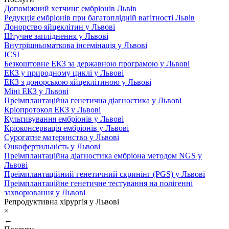
Допоміжний хетчинг ембріонів Львів
Редукція ембріонів при багатоплідній вагітності Львів
Донорство яйцеклітин у Львові
Штучне запліднення у Львові
Внутрішньоматкова інсемінація у Львові
ICSI
Безкоштовне ЕКЗ за державною програмою у Львові
ЕКЗ у природному циклі у Львові
ЕКЗ з донорською яйцеклітиною у Львові
Міні ЕКЗ у Львові
Преімплантаційна генетична діагностика у Львові
Кріопротокол ЕКЗ у Львові
Культивування ембріонів у Львові
Кріоконсервація ембріонів у Львові
Сурогатне материнство у Львові
Онкофертильність у Львові
Преімплантаційна діагностика ембріона методом NGS у
Львові
Преімплантаційний генетичний скринінг (PGS) у Львові
Преімплантаційне генетичне тестування на полігенні
захворювання у Львові
Репродуктивна хірургія у Львові
×
←