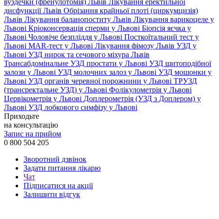
вуздечки (френулотомія) Львів
Лікування еректильної
дисфункції Львів
Обрізання крайньої плоті (циркумцизія)
Львів
Лікування баланопоститу Львів
Лікування варикоцеле у
Львові
Кріоконсервація сперми у Львові
Біопсія яєчка у
Львові
Чоловіче безпліддя у Львові
Посткоїтальний тест у
Львові
MAR-тест у Львові
Лікування фімозу Львів
УЗД у
Львові
УЗД нирок та сечового міхура Львів
Трансабдомінальне УЗД простати у Львові
УЗД щитоподібної
залози у Львові
УЗД молочних залоз у Львові
УЗД мошонки у
Львові
УЗД органів черевної порожнини у Львові
ТРУЗД
(трансректальне УЗД) у Львові
Фолікулометрія у Львові
Цервікометрія у Львові
Доплерометрія (УЗД з Доплером) у
Львові
УЗД лобкового симфізу у Львові
Приходьте
на консультацію
Запис на прийом
0 800 504 205
Зворотний дзвінок
Задати питання лікарю
Чат
Підписатися на акції
Залишити відгук