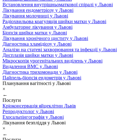
Встановлення внутрішньоматкової спіралі у Львові
Лікування ендометріозу у Львові
Лікування молочниці у Львові
Радіохвильова коагуляція шийки матки у Львові
Амбулаторне лікування у Львові
Біопсія шийки матки у Львові
Лікування хронічного циститу у Львові
Діагностика хламідіозу у Львові
Аналізи на статеві захворювання та інфекції у Львові
Дисплазія шийки матки у Львові
Мікроскопія урогенітальних виділень у Львові
Видалення ВМС у Львові
Діагностика трихомонади у Львові
Пайпель-біопсія ендометрія у Львові
Планування вагітності у Львові
×
←
Послуги
Кріоконсервація яйцеклітин Львів
Репродуктолог у Львові
Ехосальпінгографія у Львові
Лікування безпліддя у Львові
×
←
Послуги