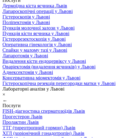
Послуги
Дермоїдна кіста яєчника Львів
Лапароскопічні операції у Львові
Гістероскопія у Львові
Поліпектомія у Львові
Пункція молочної залози у Львові
Пункція кісти яєчника у Львові
Гістерорезектоскопія у Львові
Оперативна гінекологія у Львові
Спайки у малому тазі у Львові
Лапаротомія у Львові
Видалення кісти ендоцервіксу у Львові
Оваріектомія (видалення яєчників) у Львові
Аднексектомія у Львові
Консервативна міомектомія у Львові
Гістероскопічна резекція перегородки матки у Львові
Лабораторні аналізи у Львові
×
←
Послуги
FISH-діагностика сперматозоїдів Львів
Прогестерон Львів
Пролактин Львів
ТТГ (тиреотропний гормон) Львів
ХГЛ (хоріонічний гонадотропін) Львів