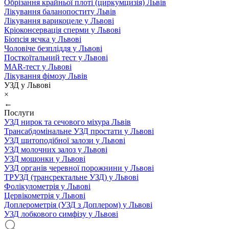
Обрізання крайньої плоті (циркумцизія) Львів
Лікування баланопоститу Львів
Лікування варикоцеле у Львові
Кріоконсервація сперми у Львові
Біопсія яєчка у Львові
Чоловіче безпліддя у Львові
Посткоїтальний тест у Львові
MAR-тест у Львові
Лікування фімозу Львів
УЗД у Львові
×
←
Послуги
УЗД нирок та сечового міхура Львів
Трансабдомінальне УЗД простати у Львові
УЗД щитоподібної залози у Львові
УЗД молочних залоз у Львові
УЗД мошонки у Львові
УЗД органів черевної порожнини у Львові
ТРУЗД (трансректальне УЗД) у Львові
Фолікулометрія у Львові
Цервікометрія у Львові
Доплерометрія (УЗД з Доплером) у Львові
УЗД лобкового симфізу у Львові