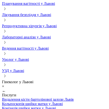
Планування вагітності у Львові
Лікування безпліддя у Львові
Репродуктивна хірургія у Львові
Лабораторні аналізи у Львові
Ведення вагітності у Львові
Уролог у Львові
УЗД у Львові
Гінеколог у Львові
×
←
Послуги
Видалення кісти бартолінової залози Львів
Кольпоскопія шийки матки у Львові
Конізація шийки матки у Львові