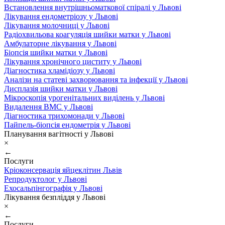
Встановлення внутрішньоматкової спіралі у Львові
Лікування ендометріозу у Львові
Лікування молочниці у Львові
Радіохвильова коагуляція шийки матки у Львові
Амбулаторне лікування у Львові
Біопсія шийки матки у Львові
Лікування хронічного циститу у Львові
Діагностика хламідіозу у Львові
Аналізи на статеві захворювання та інфекції у Львові
Дисплазія шийки матки у Львові
Мікроскопія урогенітальних виділень у Львові
Видалення ВМС у Львові
Діагностика трихомонади у Львові
Пайпель-біопсія ендометрія у Львові
Планування вагітності у Львові
×
←
Послуги
Кріоконсервація яйцеклітин Львів
Репродуктолог у Львові
Ехосальпінгографія у Львові
Лікування безпліддя у Львові
×
←
Послуги