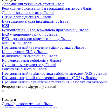
Допоміжний хетчинг ембріонів Львів
Редукція ембріонів при багатоплідній вагітності Львів
Донорство яйцеклітин у Львові
Штучне запліднення у Львові
Внутрішньоматкова інсемінація у Львові
ICSI
Безкоштовне ЕКЗ за державною програмою у Львові
ЕКЗ у природному циклі у Львові
ЕКЗ з донорською яйцеклітиною у Львові
Міні ЕКЗ у Львові
Преімплантаційна генетична діагностика у Львові
Кріопротокол ЕКЗ у Львові
Культивування ембріонів у Львові
Кріоконсервація ембріонів у Львові
Сурогатне материнство у Львові
Онкофертильність у Львові
Преімплантаційна діагностика ембріона методом NGS у Львові
Преімплантаційний генетичний скринінг (PGS) у Львові
Преімплантаційне генетичне тестування на полігенні захворюв
Репродуктивна хірургія у Львові
×
←
Послуги
Дермоїдна кіста яєчника Львів