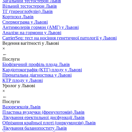
Загальний тестостерон Львів
Вільний тестостерон Львів
ТГ (тиреоглобулін) Львів
Кортизол Львів
Спермограма у Львові
Антимюлерів гормон (АМГ) у Львові
Аналізи на гормони у Львові
CarrierSeq: тест на носіння генетичної патології у Львові
Ведення вагітності у Львові
×
←
Послуги
Біофізичний профіль плода Львів
Кардіотокографія (КТГ) плоду у Львові
Пренатальна діагностика у Львові
КТР плоду у Львові
Уролог у Львові
×
←
Послуги
Вазорезекція Львів
Пластика вуздечки (френулотомія) Львів
Лікування еректильної дисфункції Львів
Обрізання крайньої плоті (циркумцизія) Львів
Лікування баланопоститу Львів