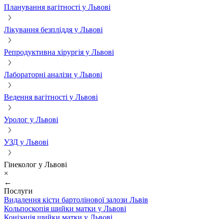
Планування вагітності у Львові
Лікування безпліддя у Львові
Репродуктивна хірургія у Львові
Лабораторні аналізи у Львові
Ведення вагітності у Львові
Уролог у Львові
УЗД у Львові
Гінеколог у Львові
×
←
Послуги
Видалення кісти бартолінової залози Львів
Кольпоскопія шийки матки у Львові
Конізація шийки матки у Львові