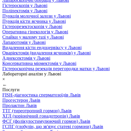
Лапароскопічні операції у Львові
Гістероскопія у Львові
Поліпектомія у Львові
Пункція молочної залози у Львові
Пункція кісти яєчника у Львові
Гістерорезектоскопія у Львові
Оперативна гінекологія у Львові
Спайки у малому тазі у Львові
Лапаротомія у Львові
Видалення кісти ендоцервіксу у Львові
Оваріектомія (видалення яєчників) у Львові
Аднексектомія у Львові
Консервативна міомектомія у Львові
Гістероскопічна резекція перегородки матки у Львові
Лабораторні аналізи у Львові
×
←
Послуги
FISH-діагностика сперматозоїдів Львів
Прогестерон Львів
Пролактин Львів
ТТГ (тиреотропний гормон) Львів
ХГЛ (хоріонічний гонадотропін) Львів
ФСГ (фолікулостимулюючий гормон) Львів
ГСПГ (глобулін, що зв'язує статеві гормони) Львів