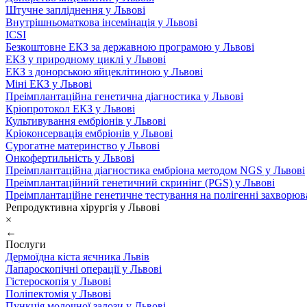
Штучне запліднення у Львові
Внутрішньоматкова інсемінація у Львові
ICSI
Безкоштовне ЕКЗ за державною програмою у Львові
ЕКЗ у природному циклі у Львові
ЕКЗ з донорською яйцеклітиною у Львові
Міні ЕКЗ у Львові
Преімплантаційна генетична діагностика у Львові
Кріопротокол ЕКЗ у Львові
Культивування ембріонів у Львові
Кріоконсервація ембріонів у Львові
Сурогатне материнство у Львові
Онкофертильність у Львові
Преімплантаційна діагностика ембріона методом NGS у Львові
Преімплантаційний генетичний скринінг (PGS) у Львові
Преімплантаційне генетичне тестування на полігенні захворюв
Репродуктивна хірургія у Львові
×
←
Послуги
Дермоїдна кіста яєчника Львів
Лапароскопічні операції у Львові
Гістероскопія у Львові
Поліпектомія у Львові
Пункція молочної залози у Львові