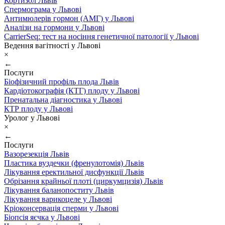
Кортизол Львів
Спермограма у Львові
Антимюлерів гормон (АМГ) у Львові
Аналізи на гормони у Львові
CarrierSeq: тест на носіння генетичної патології у Львові
Ведення вагітності у Львові
×
←
Послуги
Біофізичний профіль плода Львів
Кардіотокографія (КТГ) плоду у Львові
Пренатальна діагностика у Львові
КТР плоду у Львові
Уролог у Львові
×
←
Послуги
Вазорезекція Львів
Пластика вуздечки (френулотомія) Львів
Лікування еректильної дисфункції Львів
Обрізання крайньої плоті (циркумцизія) Львів
Лікування баланопоститу Львів
Лікування варикоцеле у Львові
Кріоконсервація сперми у Львові
Біопсія яєчка у Львові