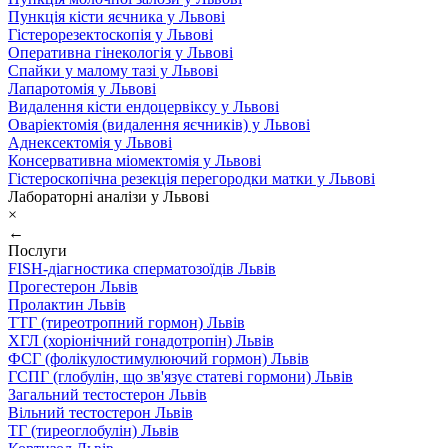
Пункція кісти яєчника у Львові
Гістерорезектоскопія у Львові
Оперативна гінекологія у Львові
Спайки у малому тазі у Львові
Лапаротомія у Львові
Видалення кісти ендоцервіксу у Львові
Оваріектомія (видалення яєчників) у Львові
Аднексектомія у Львові
Консервативна міомектомія у Львові
Гістероскопічна резекція перегородки матки у Львові
Лабораторні аналізи у Львові
×
←
Послуги
FISH-діагностика сперматозоїдів Львів
Прогестерон Львів
Пролактин Львів
ТТГ (тиреотропний гормон) Львів
ХГЛ (хоріонічний гонадотропін) Львів
ФСГ (фолікулостимулюючий гормон) Львів
ГСПГ (глобулін, що зв'язує статеві гормони) Львів
Загальний тестостерон Львів
Вільний тестостерон Львів
ТГ (тиреоглобулін) Львів