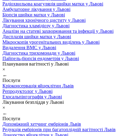
Радіохвильова коагуляція шийки матки у Львові
Амбулаторне лікування у Львові
Біопсія шийки матки у Львові
Лікування хронічного циститу у Львові
Діагностика хламідіозу у Львові
Аналізи на статеві захворювання та інфекції у Львові
Дисплазія шийки матки у Львові
Мікроскопія урогенітальних виділень у Львові
Видалення ВМС у Львові
Діагностика трихомонади у Львові
Пайпель-біопсія ендометрія у Львові
Планування вагітності у Львові
×
←
Послуги
Кріоконсервація яйцеклітин Львів
Репродуктолог у Львові
Ехосальпінгографія у Львові
Лікування безпліддя у Львові
×
←
Послуги
Допоміжний хетчинг ембріонів Львів
Редукція ембріонів при багатоплідній вагітності Львів
Донорство яйцеклітин у Львові