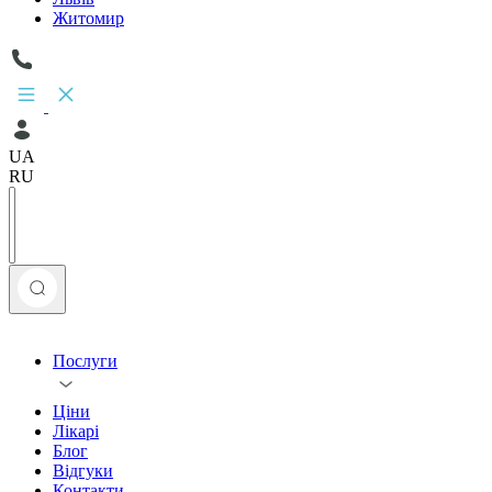
Житомир
UA
RU
Послуги
Ціни
Лікарі
Блог
Відгуки
Контакти