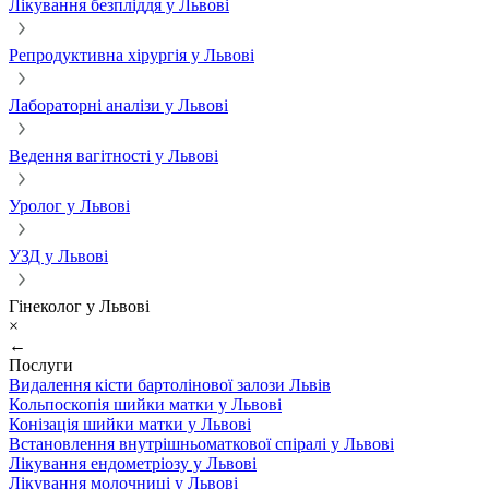
Лікування безпліддя у Львові
Репродуктивна хірургія у Львові
Лабораторні аналізи у Львові
Ведення вагітності у Львові
Уролог у Львові
УЗД у Львові
Гінеколог у Львові
×
←
Послуги
Видалення кісти бартолінової залози Львів
Кольпоскопія шийки матки у Львові
Конізація шийки матки у Львові
Встановлення внутрішньоматкової спіралі у Львові
Лікування ендометріозу у Львові
Лікування молочниці у Львові