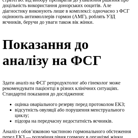
доцільність використання донорських ооцитів. Але
діагностику виконують лише в комплексі: одночасно з ФСГ
оцінюють антимюллерів гормон (АМГ), роблять УЗД
яєчників, беручи до уваги також вік жінки.
Показання до
аналізу на ФСГ
Здати аналіз на ФСГ репродуктолог або гінеколог може
рекомендувати пацієнтці в різних клінічних ситуаціях.
Стандартні показання до дослідження:
оцінка оваріального резерву перед протоколом ЕКЗ;
відсутність овуляції або порушення менструального
циклу;
підозра на передчасну недостатність яєчників.
Аналіз є обов’язковою частиною гормонального обстеження
перед ЕКЗ — розуміння рівня гормону в організмі жінки