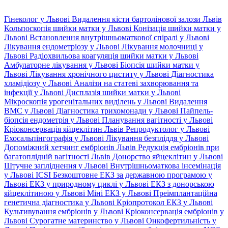
Гінеколог у Львові
Видалення кісти бартолінової залози Львів
Кольпоскопія шийки матки у Львові
Конізація шийки матки у
Львові
Встановлення внутрішньоматкової спіралі у Львові
Лікування ендометріозу у Львові
Лікування молочниці у
Львові
Радіохвильова коагуляція шийки матки у Львові
Амбулаторне лікування у Львові
Біопсія шийки матки у
Львові
Лікування хронічного циститу у Львові
Діагностика
хламідіозу у Львові
Аналізи на статеві захворювання та
інфекції у Львові
Дисплазія шийки матки у Львові
Мікроскопія урогенітальних виділень у Львові
Видалення
ВМС у Львові
Діагностика трихомонади у Львові
Пайпель-
біопсія ендометрія у Львові
Планування вагітності у Львові
Кріоконсервація яйцеклітин Львів
Репродуктолог у Львові
Ехосальпінгографія у Львові
Лікування безпліддя у Львові
Допоміжний хетчинг ембріонів Львів
Редукція ембріонів при
багатоплідній вагітності Львів
Донорство яйцеклітин у Львові
Штучне запліднення у Львові
Внутрішньоматкова інсемінація
у Львові
ICSI
Безкоштовне ЕКЗ за державною програмою у
Львові
ЕКЗ у природному циклі у Львові
ЕКЗ з донорською
яйцеклітиною у Львові
Міні ЕКЗ у Львові
Преімплантаційна
генетична діагностика у Львові
Кріопротокол ЕКЗ у Львові
Культивування ембріонів у Львові
Кріоконсервація ембріонів у
Львові
Сурогатне материнство у Львові
Онкофертильність у