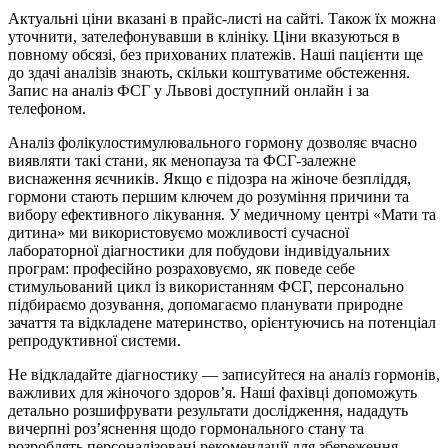
Актуальні ціни вказані в прайс-листі на сайті. Також їх можна
уточнити, зателефонувавши в клініку. Ціни вказуються в
повному обсязі, без прихованих платежів. Наші пацієнти ще
до здачі аналізів знають, скільки коштуватиме обстеження.
Запис на аналіз ФСГ у Львові доступний онлайн і за
телефоном.
Аналіз фолікулостимулювального гормону дозволяє вчасно
виявляти такі стани, як менопауза та ФСГ-залежне
виснаження яєчників. Якщо є підозра на жіноче безпліддя,
гормони стають першим ключем до розуміння причини та
вибору ефективного лікування. У медичному центрі «Мати та
дитина» ми використовуємо можливості сучасної
лабораторної діагностики для побудови індивідуальних
програм: професійно розраховуємо, як поведе себе
стимульований цикл із використанням ФСГ, персонально
підбираємо дозування, допомагаємо планувати природне
зачаття та відкладене материнство, орієнтуючись на потенціал
репродуктивної системи.
Не відкладайте діагностику — записуйтеся на аналіз гормонів,
важливих для жіночого здоров’я. Наші фахівці допоможуть
детально розшифрувати результати дослідження, нададуть
вичерпні роз’яснення щодо гормонального стану та
розроблять персоналізовані рекомендації для збереження