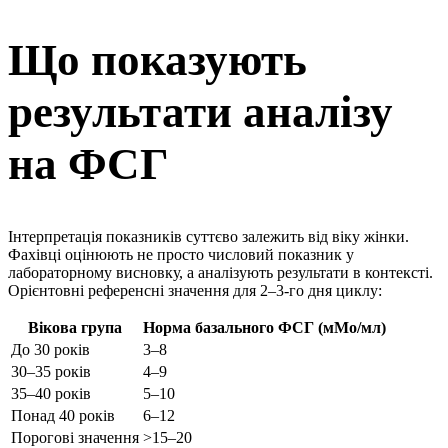
Що показують
результати аналізу
на ФСГ
Інтерпретація показників суттєво залежить від віку жінки.
Фахівці оцінюють не просто числовий показник у
лабораторному висновку, а аналізують результати в контексті.
Орієнтовні референсні значення для 2–3-го дня циклу:
Вікова група
Норма базального ФСГ (мМо/мл)
До 30 років
3–8
30–35 років
4–9
35–40 років
5–10
Понад 40 років
6–12
Порогові значення
>15–20