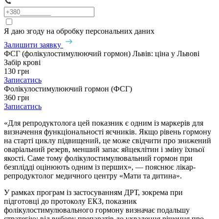
Я даю згоду на обробку персональних даних
Залишити заявку
ФСГ (фолікулостимулюючий гормон) Львів: ціна у Львові
Забір крові
130 грн
Записатись
Фолікулостимулюючий гормон (ФСГ)
360 грн
Записатись
«Для репродуктолога цей показник є одним із маркерів для
визначення функціональності яєчників. Якщо рівень гормону
на старті циклу підвищений, це може свідчити про знижений
оваріальний резерв, менший запас яйцеклітин і зміну їхньої
якості. Саме тому фолікулостимулювальний гормон при
безплідді оцінюють одним із перших», — пояснює лікар-
репродуктолог медичного центру «Мати та дитина».
У рамках програм із застосуванням ДРТ, зокрема при
підготовці до протоколу ЕКЗ, показник
фолікулостимулювального гормону визначає подальшу
стратегію: від вибору препаратів до ухвалення рішення про