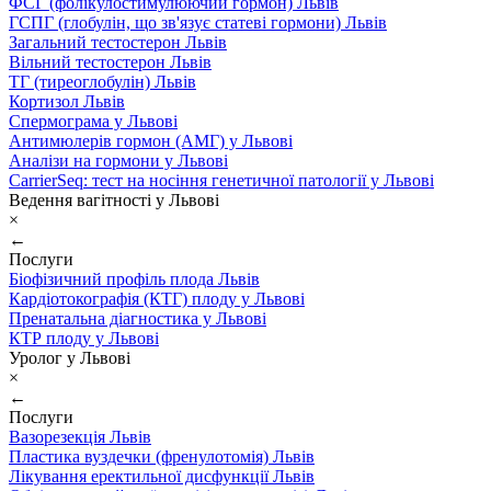
ФСГ (фолікулостимулюючий гормон) Львів
ГСПГ (глобулін, що зв'язує статеві гормони) Львів
Загальний тестостерон Львів
Вільний тестостерон Львів
ТГ (тиреоглобулін) Львів
Кортизол Львів
Спермограма у Львові
Антимюлерів гормон (АМГ) у Львові
Аналізи на гормони у Львові
CarrierSeq: тест на носіння генетичної патології у Львові
Ведення вагітності у Львові
×
←
Послуги
Біофізичний профіль плода Львів
Кардіотокографія (КТГ) плоду у Львові
Пренатальна діагностика у Львові
КТР плоду у Львові
Уролог у Львові
×
←
Послуги
Вазорезекція Львів
Пластика вуздечки (френулотомія) Львів
Лікування еректильної дисфункції Львів