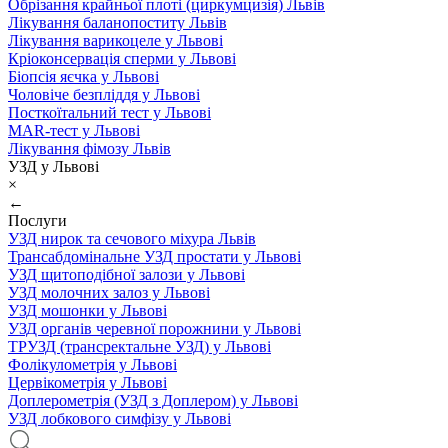
Обрізання крайньої плоті (циркумцизія) Львів
Лікування баланопоститу Львів
Лікування варикоцеле у Львові
Кріоконсервація сперми у Львові
Біопсія яєчка у Львові
Чоловіче безпліддя у Львові
Посткоїтальний тест у Львові
MAR-тест у Львові
Лікування фімозу Львів
УЗД у Львові
×
←
Послуги
УЗД нирок та сечового міхура Львів
Трансабдомінальне УЗД простати у Львові
УЗД щитоподібної залози у Львові
УЗД молочних залоз у Львові
УЗД мошонки у Львові
УЗД органів черевної порожнини у Львові
ТРУЗД (трансректальне УЗД) у Львові
Фолікулометрія у Львові
Цервікометрія у Львові
Доплерометрія (УЗД з Доплером) у Львові
УЗД лобкового симфізу у Львові