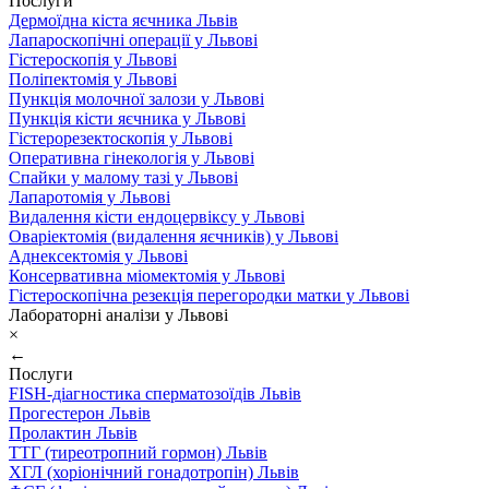
Послуги
Дермоїдна кіста яєчника Львів
Лапароскопічні операції у Львові
Гістероскопія у Львові
Поліпектомія у Львові
Пункція молочної залози у Львові
Пункція кісти яєчника у Львові
Гістерорезектоскопія у Львові
Оперативна гінекологія у Львові
Спайки у малому тазі у Львові
Лапаротомія у Львові
Видалення кісти ендоцервіксу у Львові
Оваріектомія (видалення яєчників) у Львові
Аднексектомія у Львові
Консервативна міомектомія у Львові
Гістероскопічна резекція перегородки матки у Львові
Лабораторні аналізи у Львові
×
←
Послуги
FISH-діагностика сперматозоїдів Львів
Прогестерон Львів
Пролактин Львів
ТТГ (тиреотропний гормон) Львів
ХГЛ (хоріонічний гонадотропін) Львів