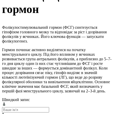
гормон
Фолікулостимулювальний гормон (ФСГ) синтезується
гіпофізом головного мозку та відповідає за ріст і дозрівання
фолікулів у яєчниках. Його ключова функція — запускати
фолікулогенез.
Гормон починає активно виділятися на початку
менструального циклу. Під його впливом у яєчниках
розвивається група антральних фолікулів, а приблизно до 5–7-
го дня циклу один із них стає чутливішим до ФСГ і росте
швидше за інших — формується домінантний фолікул. Коли
процес дозрівання сягає піку, гіпофіз виділяє в значній
кількості лютеїнізуючий гормон (ЛГ), що веде до розриву
фолікулярної оболонки та вивільнення яйцеклітини. Основне
клінічне значення має базальний ФСГ, який визначають у
першій фазі менструального циклу, зазвичай на 2–3-й день.
Швидкий запис