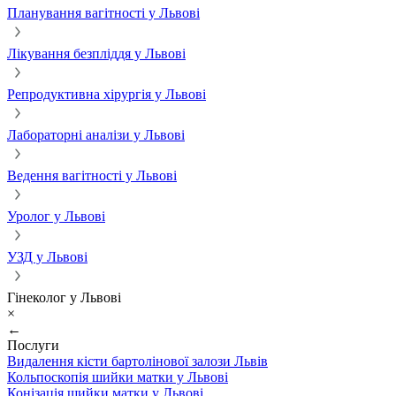
Планування вагітності у Львові
Лікування безпліддя у Львові
Репродуктивна хірургія у Львові
Лабораторні аналізи у Львові
Ведення вагітності у Львові
Уролог у Львові
УЗД у Львові
Гінеколог у Львові
×
←
Послуги
Видалення кісти бартолінової залози Львів
Кольпоскопія шийки матки у Львові
Конізація шийки матки у Львові