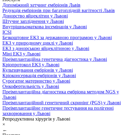
Допоміжний хетчинг ембріонів Львів
Редукція ембріонів при багатоплідній вагітності Львів
Донорство яйцеклітин у Львові
Штучне запліднення у Львові
Внутрішньоматкова інсемінація у Львові
ICSI
Безкоштовне ЕКЗ за державною програмою у Львові
ЕКЗ у природному циклі у Львові
ЕКЗ з донорською яйцеклітиною у Львові
Міні ЕКЗ у Львові
Преімплантаційна генетична діагностика у Львові
Кріопротокол ЕКЗ у Львові
Культивування ембріонів у Львові
Кріоконсервація ембріонів у Львові
Сурогатне материнство у Львові
Онкофертильність у Львові
Преімплантаційна діагностика ембріона методом NGS у
Львові
Преімплантаційний генетичний скринінг (PGS) у Львові
Преімплантаційне генетичне тестування на полігенні
захворювання у Львові
Репродуктивна хірургія у Львові
×
←