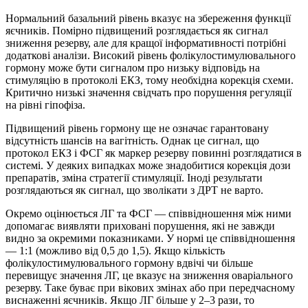
Нормальний базальний рівень вказує на збереження функції
яєчників. Помірно підвищений розглядається як сигнал
зниження резерву, але для кращої інформативності потрібні
додаткові аналізи. Високий рівень фолікулостимулювального
гормону може бути сигналом про низьку відповідь на
стимуляцію в протоколі ЕКЗ, тому необхідна корекція схеми.
Критично низькі значення свідчать про порушення регуляції
на рівні гіпофіза.
Підвищений рівень гормону ще не означає гарантовану
відсутність шансів на вагітність. Однак це сигнал, що
протокол ЕКЗ і ФСГ як маркер резерву повинні розглядатися в
системі. У деяких випадках може знадобитися корекція дози
препаратів, зміна стратегії стимуляції. Іноді результати
розглядаються як сигнал, що зволікати з ДРТ не варто.
Окремо оцінюється ЛГ та ФСГ — співвідношення між ними
допомагає виявляти приховані порушення, які не завжди
видно за окремими показниками. У нормі це співвідношення
— 1:1 (можливо від 0,5 до 1,5). Якщо кількість
фолікулостимулювального гормону вдвічі чи більше
перевищує значення ЛГ, це вказує на зниження оваріального
резерву. Таке буває при вікових змінах або при передчасному
виснаженні яєчників. Якщо ЛГ більше у 2–3 рази, то