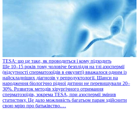
TESA: що це таке, як проводиться і кому підходить
​Ще 10–15 років тому чоловіче безпліддя на тлі азоспермії
(відсутності сперматозоїдів в еякуляті) вважалося одним із
найскладніших діагнозів у репродуктології. Шанси на
народження біологічно рідної дитини не перевищували 20–
30%. Розвиток методів хірургічного отримання
сперматозоїдів, зокрема TESA, при азоспермії змінив
статистику. Це дало можливість багатьом парам здійснити
P
свою мрію про батьківство.…
П
в
т
с
м
м