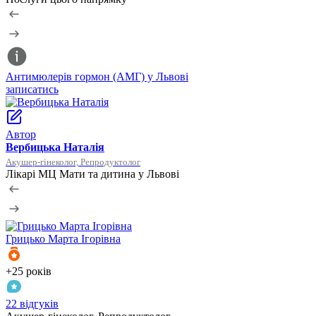
Антимюлерів гормон (АМГ) у Львові
Т
записатись
з
Автор
Вербицька Наталія
Акушер-гінеколог, Репродуктолог
Лікарі МЦ Мати та дитина у Львові
Грицько
Марта Ігорівна
+25 років
+
22 відгуків
1