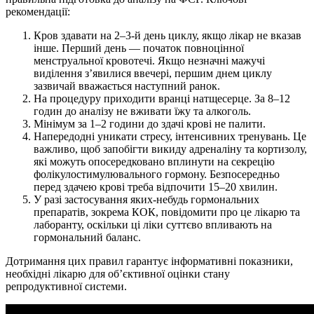
рекомендації:
Кров здавати на 2–3-й день циклу, якщо лікар не вказав
інше. Перший день — початок повноцінної
менструальної кровотечі. Якщо незначні мажучі
виділення з’явилися ввечері, першим днем циклу
зазвичай вважається наступний ранок.
На процедуру приходити вранці натщесерце. За 8–12
годин до аналізу не вживати їжу та алкоголь.
Мінімум за 1–2 години до здачі крові не палити.
Напередодні уникати стресу, інтенсивних тренувань. Це
важливо, щоб запобігти викиду адреналіну та кортизолу,
які можуть опосередковано вплинути на секрецію
фолікулостимулювального гормону. Безпосередньо
перед здачею крові треба відпочити 15–20 хвилин.
У разі застосування яких-небудь гормональних
препаратів, зокрема КОК, повідомити про це лікарю та
лаборанту, оскільки ці ліки суттєво впливають на
гормональний баланс.
Дотримання цих правил гарантує інформативні показники,
необхідні лікарю для об’єктивної оцінки стану
репродуктивної системи.