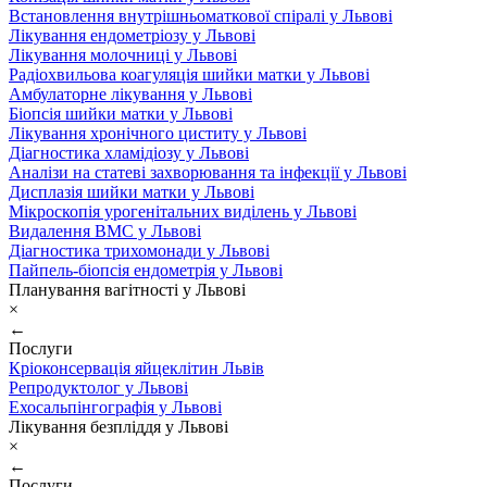
Встановлення внутрішньоматкової спіралі у Львові
Лікування ендометріозу у Львові
Лікування молочниці у Львові
Радіохвильова коагуляція шийки матки у Львові
Амбулаторне лікування у Львові
Біопсія шийки матки у Львові
Лікування хронічного циститу у Львові
Діагностика хламідіозу у Львові
Аналізи на статеві захворювання та інфекції у Львові
Дисплазія шийки матки у Львові
Мікроскопія урогенітальних виділень у Львові
Видалення ВМС у Львові
Діагностика трихомонади у Львові
Пайпель-біопсія ендометрія у Львові
Планування вагітності у Львові
×
←
Послуги
Кріоконсервація яйцеклітин Львів
Репродуктолог у Львові
Ехосальпінгографія у Львові
Лікування безпліддя у Львові
×
←
Послуги