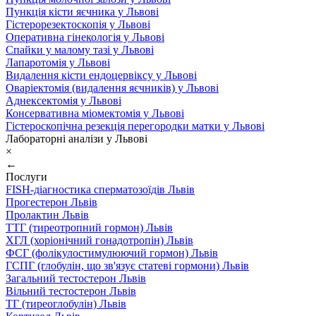
Пункція кісти яєчника у Львові
Гістерорезектоскопія у Львові
Оперативна гінекологія у Львові
Спайки у малому тазі у Львові
Лапаротомія у Львові
Видалення кісти ендоцервіксу у Львові
Оваріектомія (видалення яєчників) у Львові
Аднексектомія у Львові
Консервативна міомектомія у Львові
Гістероскопічна резекція перегородки матки у Львові
Лабораторні аналізи у Львові
×
←
Послуги
FISH-діагностика сперматозоїдів Львів
Прогестерон Львів
Пролактин Львів
ТТГ (тиреотропний гормон) Львів
ХГЛ (хоріонічний гонадотропін) Львів
ФСГ (фолікулостимулюючий гормон) Львів
ГСПГ (глобулін, що зв'язує статеві гормони) Львів
Загальний тестостерон Львів
Вільний тестостерон Львів
ТГ (тиреоглобулін) Львів