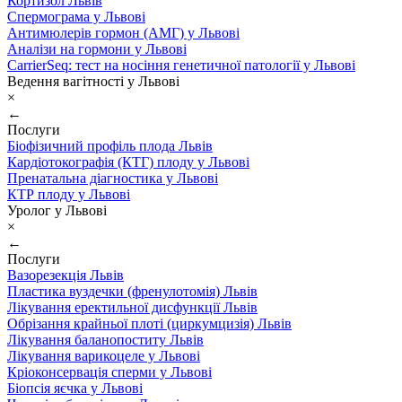
Кортизол Львів
Спермограма у Львові
Антимюлерів гормон (АМГ) у Львові
Аналізи на гормони у Львові
CarrierSeq: тест на носіння генетичної патології у Львові
Ведення вагітності у Львові
×
←
Послуги
Біофізичний профіль плода Львів
Кардіотокографія (КТГ) плоду у Львові
Пренатальна діагностика у Львові
КТР плоду у Львові
Уролог у Львові
×
←
Послуги
Вазорезекція Львів
Пластика вуздечки (френулотомія) Львів
Лікування еректильної дисфункції Львів
Обрізання крайньої плоті (циркумцизія) Львів
Лікування баланопоститу Львів
Лікування варикоцеле у Львові
Кріоконсервація сперми у Львові
Біопсія яєчка у Львові