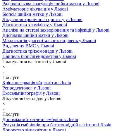
Радіохвильова коагуляція шийки матки у Львові
Амбулаторне лікування у Львові
Біопсія шийки матки у Львові
Лікування хронічного циститу у Львові
Діагностика хламідіозу у Львові
Аналізи на статеві захворювання та інфекції у Львові
Дисплазія шийки матки у Львові
Мікроскопія урогенітальних виділень у Львові
Видалення ВМС у Львові
Діагностика трихомонади у Львові
Пайпель-біопсія ендометрія у Львові
Планування вагітності у Львові
×
←
Послуги
Кріоконсервація яйцеклітин Львів
Репродуктолог у Львові
Ехосальпінгографія у Львові
Лікування безпліддя у Львові
×
←
Послуги
Допоміжний хетчинг ембріонів Львів
Редукція ембріонів при багатоплідній вагітності Львів
Донорство яйцеклітин у Львові