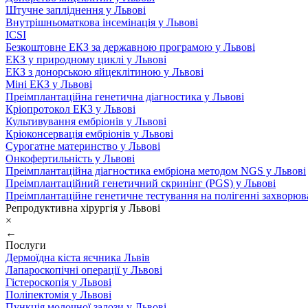
Штучне запліднення у Львові
Внутрішньоматкова інсемінація у Львові
ICSI
Безкоштовне ЕКЗ за державною програмою у Львові
ЕКЗ у природному циклі у Львові
ЕКЗ з донорською яйцеклітиною у Львові
Міні ЕКЗ у Львові
Преімплантаційна генетична діагностика у Львові
Кріопротокол ЕКЗ у Львові
Культивування ембріонів у Львові
Кріоконсервація ембріонів у Львові
Сурогатне материнство у Львові
Онкофертильність у Львові
Преімплантаційна діагностика ембріона методом NGS у Львові
Преімплантаційний генетичний скринінг (PGS) у Львові
Преімплантаційне генетичне тестування на полігенні захворюв
Репродуктивна хірургія у Львові
×
←
Послуги
Дермоїдна кіста яєчника Львів
Лапароскопічні операції у Львові
Гістероскопія у Львові
Поліпектомія у Львові
Пункція молочної залози у Львові