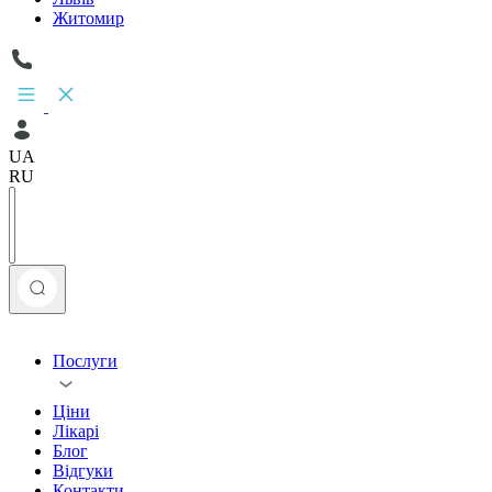
Житомир
UA
RU
Послуги
Ціни
Лікарі
Блог
Відгуки
Контакти