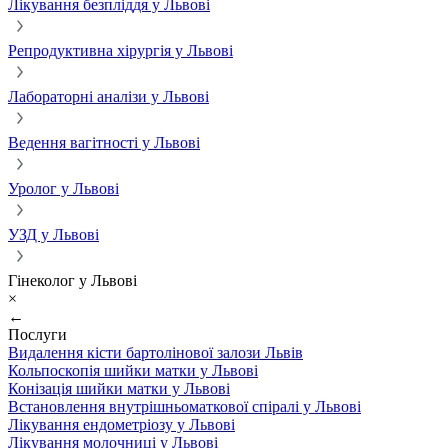
Лікування безпліддя у Львові
Репродуктивна хірургія у Львові
Лабораторні аналізи у Львові
Ведення вагітності у Львові
Уролог у Львові
УЗД у Львові
Гінеколог у Львові
×
←
Послуги
Видалення кісти бартолінової залози Львів
Кольпоскопія шийки матки у Львові
Конізація шийки матки у Львові
Встановлення внутрішньоматкової спіралі у Львові
Лікування ендометріозу у Львові
Лікування молочниці у Львові