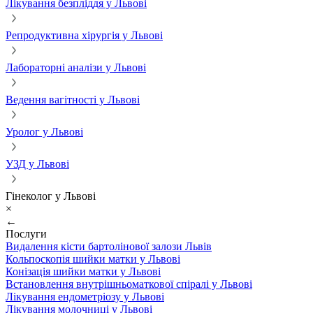
Лікування безпліддя у Львові
Репродуктивна хірургія у Львові
Лабораторні аналізи у Львові
Ведення вагітності у Львові
Уролог у Львові
УЗД у Львові
Гінеколог у Львові
×
←
Послуги
Видалення кісти бартолінової залози Львів
Кольпоскопія шийки матки у Львові
Конізація шийки матки у Львові
Встановлення внутрішньоматкової спіралі у Львові
Лікування ендометріозу у Львові
Лікування молочниці у Львові