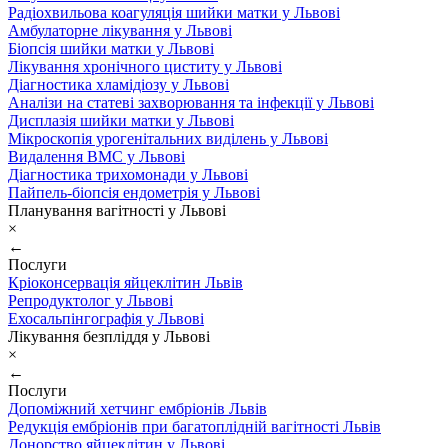
Радіохвильова коагуляція шийки матки у Львові
Амбулаторне лікування у Львові
Біопсія шийки матки у Львові
Лікування хронічного циститу у Львові
Діагностика хламідіозу у Львові
Аналізи на статеві захворювання та інфекції у Львові
Дисплазія шийки матки у Львові
Мікроскопія урогенітальних виділень у Львові
Видалення ВМС у Львові
Діагностика трихомонади у Львові
Пайпель-біопсія ендометрія у Львові
Планування вагітності у Львові
×
←
Послуги
Кріоконсервація яйцеклітин Львів
Репродуктолог у Львові
Ехосальпінгографія у Львові
Лікування безпліддя у Львові
×
←
Послуги
Допоміжний хетчинг ембріонів Львів
Редукція ембріонів при багатоплідній вагітності Львів
Донорство яйцеклітин у Львові