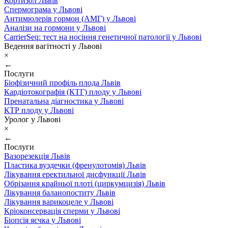
Кортизол Львів
Спермограма у Львові
Антимюлерів гормон (АМГ) у Львові
Аналізи на гормони у Львові
CarrierSeq: тест на носіння генетичної патології у Львові
Ведення вагітності у Львові
×
←
Послуги
Біофізичний профіль плода Львів
Кардіотокографія (КТГ) плоду у Львові
Пренатальна діагностика у Львові
КТР плоду у Львові
Уролог у Львові
×
←
Послуги
Вазорезекція Львів
Пластика вуздечки (френулотомія) Львів
Лікування еректильної дисфункції Львів
Обрізання крайньої плоті (циркумцизія) Львів
Лікування баланопоститу Львів
Лікування варикоцеле у Львові
Кріоконсервація сперми у Львові
Біопсія яєчка у Львові