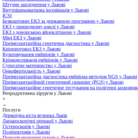
Штучне запліднення у Львові
Внутрішньоматкова інсемінація у Львові
ICSI
Безкоштовне ЕКЗ за державною програмою у Львові
ЕКЗ у природному циклі у Львові
ЕКЗ з донорською яйцеклітиною у Львові
Міні ЕКЗ у Львові
Преімплантаційна генетична діагностика у Львові
Кріопротокол ЕКЗ у Львові
Культивування ембріонів у Львові
Кріоконсервація ембріонів у Львові
Сурогатне материнство у Львові
Онкофертильність у Львові
Преімплантаційна діагностика ембріона методом NGS у Львові
Преімплантаційний генетичний скринінг (PGS) у Львові
Преімплантаційне генетичне тестування на полігенні захворюв
Репродуктивна хірургія у Львові
×
←
Послуги
Дермоїдна кіста яєчника Львів
Лапароскопічні операції у Львові
Гістероскопія у Львові
Поліпектомія у Львові
Пункція молочної залози у Львові