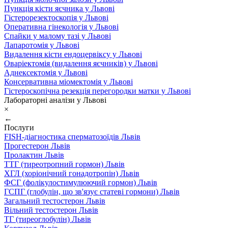
Пункція кісти яєчника у Львові
Гістерорезектоскопія у Львові
Оперативна гінекологія у Львові
Спайки у малому тазі у Львові
Лапаротомія у Львові
Видалення кісти ендоцервіксу у Львові
Оваріектомія (видалення яєчників) у Львові
Аднексектомія у Львові
Консервативна міомектомія у Львові
Гістероскопічна резекція перегородки матки у Львові
Лабораторні аналізи у Львові
×
←
Послуги
FISH-діагностика сперматозоїдів Львів
Прогестерон Львів
Пролактин Львів
ТТГ (тиреотропний гормон) Львів
ХГЛ (хоріонічний гонадотропін) Львів
ФСГ (фолікулостимулюючий гормон) Львів
ГСПГ (глобулін, що зв'язує статеві гормони) Львів
Загальний тестостерон Львів
Вільний тестостерон Львів
ТГ (тиреоглобулін) Львів