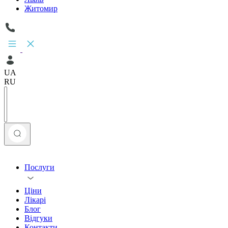
Житомир
UA
RU
Послуги
Ціни
Лікарі
Блог
Відгуки
Контакти