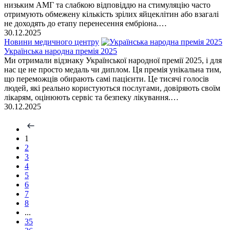
низьким АМГ та слабкою відповіддю на стимуляцію часто
отримують обмежену кількість зрілих яйцеклітин або взагалі
не доходять до етапу перенесення ембріона.…
30.12.2025
Новини медичного центру
Українська народна премія 2025
​Ми отримали відзнаку Української народної премії 2025, і для
нас це не просто медаль чи диплом. Ця премія унікальна тим,
що переможців обирають самі пацієнти. Це тисячі голосів
людей, які реально користуються послугами, довіряють своїм
лікарям, оцінюють сервіс та безпеку лікування.…
30.12.2025
1
2
3
4
5
6
7
8
...
35