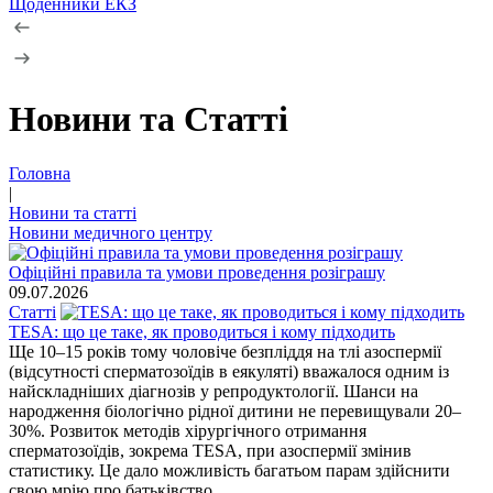
Щоденники ЕКЗ
Новини та Статті
Головна
|
Новини та статті
Новини медичного центру
​Офіційні правила та умови проведення розіграшу
09.07.2026
Статті
TESA: що це таке, як проводиться і кому підходить
​Ще 10–15 років тому чоловіче безпліддя на тлі азоспермії
(відсутності сперматозоїдів в еякуляті) вважалося одним із
найскладніших діагнозів у репродуктології. Шанси на
народження біологічно рідної дитини не перевищували 20–
30%. Розвиток методів хірургічного отримання
сперматозоїдів, зокрема TESA, при азоспермії змінив
статистику. Це дало можливість багатьом парам здійснити
свою мрію про батьківство.…