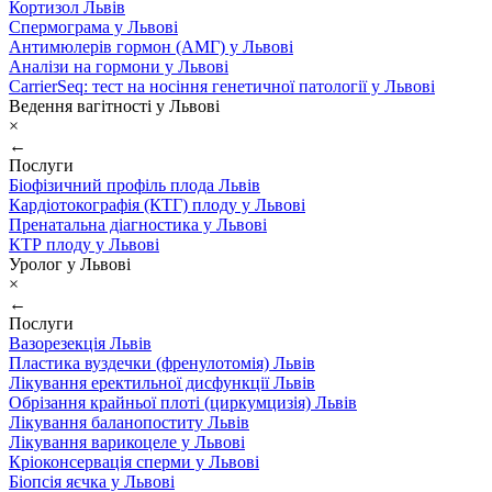
Кортизол Львів
Спермограма у Львові
Антимюлерів гормон (АМГ) у Львові
Аналізи на гормони у Львові
CarrierSeq: тест на носіння генетичної патології у Львові
Ведення вагітності у Львові
×
←
Послуги
Біофізичний профіль плода Львів
Кардіотокографія (КТГ) плоду у Львові
Пренатальна діагностика у Львові
КТР плоду у Львові
Уролог у Львові
×
←
Послуги
Вазорезекція Львів
Пластика вуздечки (френулотомія) Львів
Лікування еректильної дисфункції Львів
Обрізання крайньої плоті (циркумцизія) Львів
Лікування баланопоститу Львів
Лікування варикоцеле у Львові
Кріоконсервація сперми у Львові
Біопсія яєчка у Львові