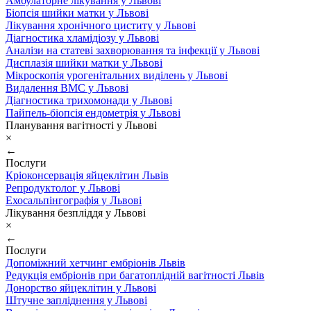
Амбулаторне лікування у Львові
Біопсія шийки матки у Львові
Лікування хронічного циститу у Львові
Діагностика хламідіозу у Львові
Аналізи на статеві захворювання та інфекції у Львові
Дисплазія шийки матки у Львові
Мікроскопія урогенітальних виділень у Львові
Видалення ВМС у Львові
Діагностика трихомонади у Львові
Пайпель-біопсія ендометрія у Львові
Планування вагітності у Львові
×
←
Послуги
Кріоконсервація яйцеклітин Львів
Репродуктолог у Львові
Ехосальпінгографія у Львові
Лікування безпліддя у Львові
×
←
Послуги
Допоміжний хетчинг ембріонів Львів
Редукція ембріонів при багатоплідній вагітності Львів
Донорство яйцеклітин у Львові
Штучне запліднення у Львові