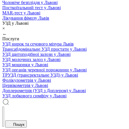
Чоловіче безпліддя у Львові
Посткоїтальний тест у Львові
MAR-тест у Львові
Лікування фімозу Львів
УЗД у Львові
×
←
Послуги
УЗД нирок та сечового міхура Львів
Трансабдомінальне УЗД простати у Львові
УЗД щитоподібної залози у Львові
УЗД молочних залоз у Львові
УЗД мошонки у Львові
УЗД органів черевної порожнини у Львові
ТРУЗД (трансректальне УЗД) у Львові
Фолікулометрія у Львові
Цервікометрія у Львові
Доплерометрія (УЗД з Доплером) у Львові
УЗД лобкового симфізу у Львові
Пошук