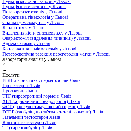
Пункція молочної залози у Львові
Пункція кісти яєчника у Львові
Гістерорезектоскопія у Львові
Оперативна гінекологія у Львові
Спайки у малому тазі у Львові
Лапаротомія у Львові
Видалення кісти ендоцервіксу у Львові
Оваріектомія (видалення яєчників) у Львові
Аднексектомія у Львові
Консервативна міомектомія у Львові
Гістероскопічна резекція перегородки матки у Львові
Лабораторні аналізи у Львові
×
←
Послуги
FISH-діагностика сперматозоїдів Львів
Прогестерон Львів
Пролактин Львів
ТТГ (тиреотропний гормон) Львів
ХГЛ (хоріонічний гонадотропін) Львів
ФСГ (фолікулостимулюючий гормон) Львів
ГСПГ (глобулін, що зв'язує статеві гормони) Львів
Загальний тестостерон Львів
Вільний тестостерон Львів
ТГ (тиреоглобулін) Львів