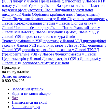
(КТГ) плоду у Львові
Пренатальна діагностика у Львові
КТР
плоду у Львові
Уролог у Львові
Вазорезекція Львів
Пластика
вуздечки (френулотомія) Львів
Лікування еректильної
дисфункції Львів
Обрізання крайньої плоті (циркумцизія)
Львів
Лікування баланопоститу Львів
Лікування варикоцеле у
Львові
Кріоконсервація сперми у Львові
Біопсія яєчка у
Львові
Чоловіче безпліддя у Львові
Посткоїтальний тест у
Львові
MAR-тест у Львові
Лікування фімозу Львів
УЗД у
Львові
УЗД нирок та сечового міхура Львів
Трансабдомінальне УЗД простати у Львові
УЗД щитоподібної
залози у Львові
УЗД молочних залоз у Львові
УЗД мошонки у
Львові
УЗД органів черевної порожнини у Львові
ТРУЗД
(трансректальне УЗД) у Львові
Фолікулометрія у Львові
Цервікометрія у Львові
Доплерометрія (УЗД з Доплером) у
Львові
УЗД лобкового симфізу у Львові
Приходьте
на консультацію
Запис на прийом
0 800 504 205
Зворотний дзвінок
Задати питання лікарю
Чат
Підписатися на акції
Залишити відгук