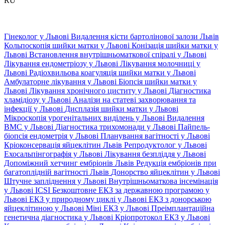
RU
Гінеколог у Львові
Видалення кісти бартолінової залози Львів
Кольпоскопія шийки матки у Львові
Конізація шийки матки у
Львові
Встановлення внутрішньоматкової спіралі у Львові
Лікування ендометріозу у Львові
Лікування молочниці у
Львові
Радіохвильова коагуляція шийки матки у Львові
Амбулаторне лікування у Львові
Біопсія шийки матки у
Львові
Лікування хронічного циститу у Львові
Діагностика
хламідіозу у Львові
Аналізи на статеві захворювання та
інфекції у Львові
Дисплазія шийки матки у Львові
Мікроскопія урогенітальних виділень у Львові
Видалення
ВМС у Львові
Діагностика трихомонади у Львові
Пайпель-
біопсія ендометрія у Львові
Планування вагітності у Львові
Кріоконсервація яйцеклітин Львів
Репродуктолог у Львові
Ехосальпінгографія у Львові
Лікування безпліддя у Львові
Допоміжний хетчинг ембріонів Львів
Редукція ембріонів при
багатоплідній вагітності Львів
Донорство яйцеклітин у Львові
Штучне запліднення у Львові
Внутрішньоматкова інсемінація
у Львові
ICSI
Безкоштовне ЕКЗ за державною програмою у
Львові
ЕКЗ у природному циклі у Львові
ЕКЗ з донорською
яйцеклітиною у Львові
Міні ЕКЗ у Львові
Преімплантаційна
генетична діагностика у Львові
Кріопротокол ЕКЗ у Львові