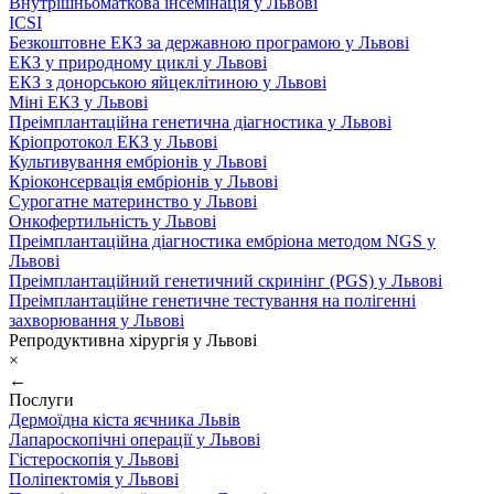
Внутрішньоматкова інсемінація у Львові
ICSI
Безкоштовне ЕКЗ за державною програмою у Львові
ЕКЗ у природному циклі у Львові
ЕКЗ з донорською яйцеклітиною у Львові
Міні ЕКЗ у Львові
Преімплантаційна генетична діагностика у Львові
Кріопротокол ЕКЗ у Львові
Культивування ембріонів у Львові
Кріоконсервація ембріонів у Львові
Сурогатне материнство у Львові
Онкофертильність у Львові
Преімплантаційна діагностика ембріона методом NGS у
Львові
Преімплантаційний генетичний скринінг (PGS) у Львові
Преімплантаційне генетичне тестування на полігенні
захворювання у Львові
Репродуктивна хірургія у Львові
×
←
Послуги
Дермоїдна кіста яєчника Львів
Лапароскопічні операції у Львові
Гістероскопія у Львові
Поліпектомія у Львові