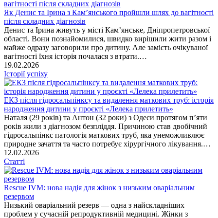
Як Денис та Ірина з Кам’янського пройшли шлях до вагітності
після складних діагнозів
Денис та Ірина живуть у місті Кам’янське, Дніпропетровської
області. Вони познайомилися, швидко вирішили жити разом і
майже одразу заговорили про дитину. Але замість очікуваної
вагітності їхня історія почалася з втрати.…
19.02.2026
Історії успіху
ЕКЗ після гідросальпінксу та видалення маткових труб: історія
народження дитини у проєкті «Лелека прилетить»
Наталя (29 років) та Антон (32 роки) з Одеси протягом п’яти
років жили з діагнозом безпліддя. Причиною став двобічний
гідросальпінкс патологія маткових труб, яка унеможливлює
природне зачаття та часто потребує хірургічного лікування.…
12.02.2026
Статті
Rescue IVM: нова надія для жінок з низьким оваріальним
резервом
Низький оваріальний резерв — одна з найскладніших
проблем у сучасній репродуктивній медицині. Жінки з