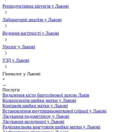
Репродуктивна хірургія у Львові
Лабораторні аналізи у Львові
Ведення вагітності у Львові
Уролог у Львові
УЗД у Львові
Гінеколог у Львові
×
←
Послуги
Видалення кісти бартолінової залози Львів
Кольпоскопія шийки матки у Львові
Конізація шийки матки у Львові
Встановлення внутрішньоматкової спіралі у Львові
Лікування ендометріозу у Львові
Лікування молочниці у Львові
Радіохвильова коагуляція шийки матки у Львові