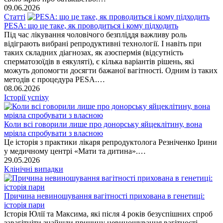
09.06.2026
Статті
PESA: що це таке, як проводиться і кому підходить
Під час лікування чоловічого безпліддя важливу роль
відіграють вибрані репродуктивні технології. І навіть при
таких складних діагнозах, як азоспермія (відсутність
сперматозоїдів в еякуляті), є кілька варіантів рішень, які
можуть допомогти досягти бажаної вагітності. Одним із таких
методів є процедура PESA.…
08.06.2026
Історії успіху
Коли всі говорили лише про донорську яйцеклітину, вона
мріяла спробувати з власною
Це історія з практики лікаря репродуктолога Резніченко Ірини
у медичному центрі «Мати та дитина».…
29.05.2026
Клінічні випадки
Причина невиношування вагітності прихована в генетиці:
історія пари
Історія Юлії та Максима, які після 4 років безуспішних спроб
завагітніти знайшли причину невиношування вагітності