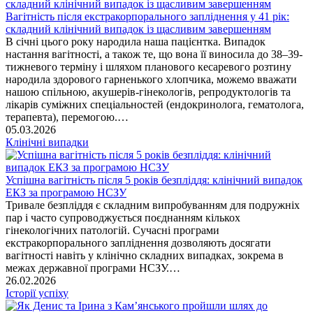
Вагітність після екстракорпорального запліднення у 41 рік:
складний клінічний випадок із щасливим завершенням
В січні цього року народила наша пацієнтка. Випадок
настання вагітності, а також те, що вона її виносила до 38–39-
тижневого терміну і шляхом планового кесаревого розтину
народила здорового гарненького хлопчика, можемо вважати
нашою спільною, акушерів-гінекологів, репродуктологів та
лікарів суміжних спеціальностей (ендокринолога, гематолога,
терапевта), перемогою.…
05.03.2026
Клінічні випадки
Успішна вагітність після 5 років безпліддя: клінічний випадок
ЕКЗ за програмою НСЗУ
Тривале безпліддя є складним випробуванням для подружніх
пар і часто супроводжується поєднанням кількох
гінекологічних патологій. Сучасні програми
екстракорпорального запліднення дозволяють досягати
вагітності навіть у клінічно складних випадках, зокрема в
межах державної програми НСЗУ.…
26.02.2026
Історії успіху