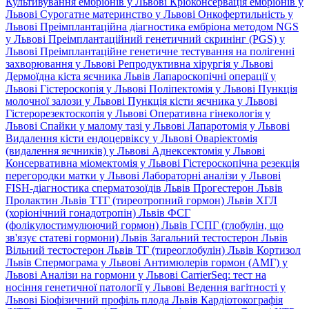
Культивування ембріонів у Львові
Кріоконсервація ембріонів у
Львові
Сурогатне материнство у Львові
Онкофертильність у
Львові
Преімплантаційна діагностика ембріона методом NGS
у Львові
Преімплантаційний генетичний скринінг (PGS) у
Львові
Преімплантаційне генетичне тестування на полігенні
захворювання у Львові
Репродуктивна хірургія у Львові
Дермоїдна кіста яєчника Львів
Лапароскопічні операції у
Львові
Гістероскопія у Львові
Поліпектомія у Львові
Пункція
молочної залози у Львові
Пункція кісти яєчника у Львові
Гістерорезектоскопія у Львові
Оперативна гінекологія у
Львові
Спайки у малому тазі у Львові
Лапаротомія у Львові
Видалення кісти ендоцервіксу у Львові
Оваріектомія
(видалення яєчників) у Львові
Аднексектомія у Львові
Консервативна міомектомія у Львові
Гістероскопічна резекція
перегородки матки у Львові
Лабораторні аналізи у Львові
FISH-діагностика сперматозоїдів Львів
Прогестерон Львів
Пролактин Львів
ТТГ (тиреотропний гормон) Львів
ХГЛ
(хоріонічний гонадотропін) Львів
ФСГ
(фолікулостимулюючий гормон) Львів
ГСПГ (глобулін, що
зв'язує статеві гормони) Львів
Загальний тестостерон Львів
Вільний тестостерон Львів
ТГ (тиреоглобулін) Львів
Кортизол
Львів
Спермограма у Львові
Антимюлерів гормон (АМГ) у
Львові
Аналізи на гормони у Львові
CarrierSeq: тест на
носіння генетичної патології у Львові
Ведення вагітності у
Львові
Біофізичний профіль плода Львів
Кардіотокографія