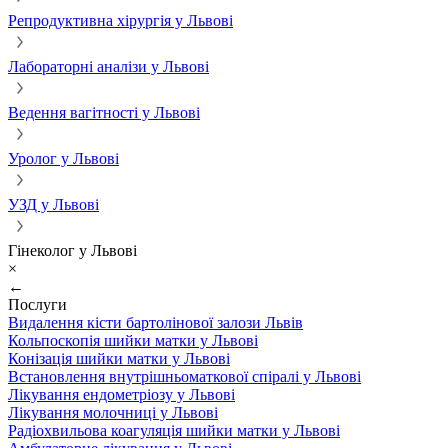
Репродуктивна хірургія у Львові
Лабораторні аналізи у Львові
Ведення вагітності у Львові
Уролог у Львові
УЗД у Львові
Гінеколог у Львові
×
←
Послуги
Видалення кісти бартолінової залози Львів
Кольпоскопія шийки матки у Львові
Конізація шийки матки у Львові
Встановлення внутрішньоматкової спіралі у Львові
Лікування ендометріозу у Львові
Лікування молочниці у Львові
Радіохвильова коагуляція шийки матки у Львові