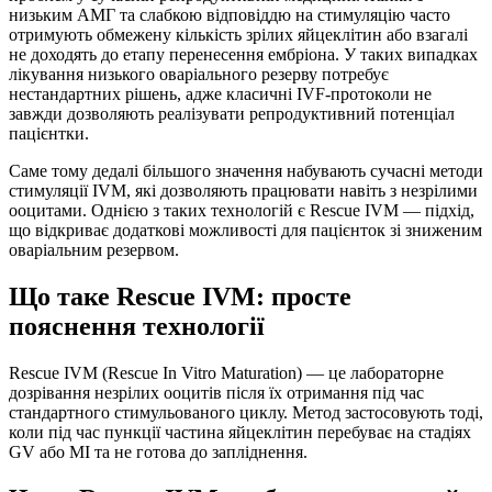
низьким АМГ та слабкою відповіддю на стимуляцію часто
отримують обмежену кількість зрілих яйцеклітин або взагалі
не доходять до етапу перенесення ембріона. У таких випадках
лікування низького оваріального резерву потребує
нестандартних рішень, адже класичні IVF-протоколи не
завжди дозволяють реалізувати репродуктивний потенціал
пацієнтки.
Саме тому дедалі більшого значення набувають сучасні методи
стимуляції IVM, які дозволяють працювати навіть з незрілими
ооцитами. Однією з таких технологій є Rescue IVM — підхід,
що відкриває додаткові можливості для пацієнток зі зниженим
оваріальним резервом.
Що таке Rescue IVM: просте
пояснення технології
Rescue IVM (Rescue In Vitro Maturation) — це лабораторне
дозрівання незрілих ооцитів після їх отримання під час
стандартного стимульованого циклу. Метод застосовують тоді,
коли під час пункції частина яйцеклітин перебуває на стадіях
GV або MI та не готова до запліднення.