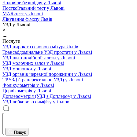
Чоловіче безпліддя у Львові
Посткоїтальний тест у Львові
MAR-тест у Львові
Лікування фімозу Львів
УЗД у Львові
×
←
Послуги
УЗД нирок та сечового міхура Львів
Трансабдомінальне УЗД простати у Львові
УЗД щитоподібної залози у Львові
УЗД молочних залоз у Львові
УЗД мошонки у Львові
УЗД органів черевної порожнини у Львові
ТРУЗД (трансректальне УЗД) у Львові
Фолікулометрія у Львові
Цервікометрія у Львові
Доплерометрія (УЗД з Доплером) у Львові
УЗД лобкового симфізу у Львові
Пошук