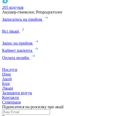
205 відгуків
3
Акушер-гінеколог, Репродуктолог
А
Записатись на прийом
З
Всі лікарі
Запис на прийом
Кабінет пацієнта
Оплата онлайн
Послуги
Ціни
Акції
Блог
Лікарі
Залишити відгук
Контакти
Співпраця
Підписатися на розсилку про акції