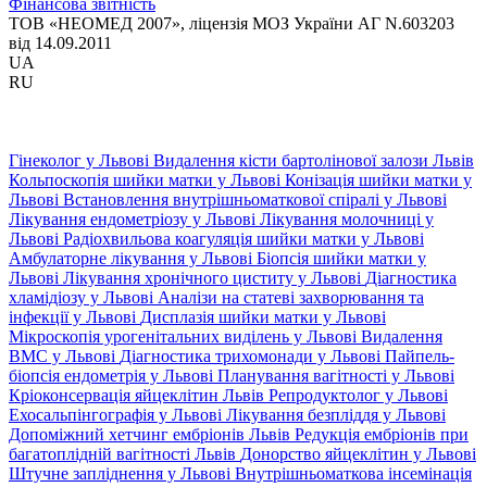
Фінансова звітність
ТОВ «НЕОМЕД 2007», ліцензія МОЗ України АГ N.603203
від 14.09.2011
UA
RU
Гінеколог у Львові
Видалення кісти бартолінової залози Львів
Кольпоскопія шийки матки у Львові
Конізація шийки матки у
Львові
Встановлення внутрішньоматкової спіралі у Львові
Лікування ендометріозу у Львові
Лікування молочниці у
Львові
Радіохвильова коагуляція шийки матки у Львові
Амбулаторне лікування у Львові
Біопсія шийки матки у
Львові
Лікування хронічного циститу у Львові
Діагностика
хламідіозу у Львові
Аналізи на статеві захворювання та
інфекції у Львові
Дисплазія шийки матки у Львові
Мікроскопія урогенітальних виділень у Львові
Видалення
ВМС у Львові
Діагностика трихомонади у Львові
Пайпель-
біопсія ендометрія у Львові
Планування вагітності у Львові
Кріоконсервація яйцеклітин Львів
Репродуктолог у Львові
Ехосальпінгографія у Львові
Лікування безпліддя у Львові
Допоміжний хетчинг ембріонів Львів
Редукція ембріонів при
багатоплідній вагітності Львів
Донорство яйцеклітин у Львові
Штучне запліднення у Львові
Внутрішньоматкова інсемінація