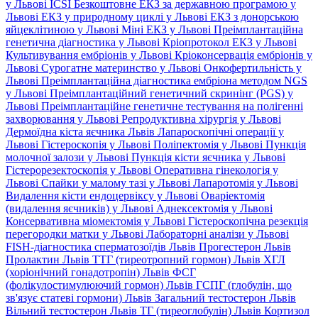
у Львові
ICSI
Безкоштовне ЕКЗ за державною програмою у
Львові
ЕКЗ у природному циклі у Львові
ЕКЗ з донорською
яйцеклітиною у Львові
Міні ЕКЗ у Львові
Преімплантаційна
генетична діагностика у Львові
Кріопротокол ЕКЗ у Львові
Культивування ембріонів у Львові
Кріоконсервація ембріонів у
Львові
Сурогатне материнство у Львові
Онкофертильність у
Львові
Преімплантаційна діагностика ембріона методом NGS
у Львові
Преімплантаційний генетичний скринінг (PGS) у
Львові
Преімплантаційне генетичне тестування на полігенні
захворювання у Львові
Репродуктивна хірургія у Львові
Дермоїдна кіста яєчника Львів
Лапароскопічні операції у
Львові
Гістероскопія у Львові
Поліпектомія у Львові
Пункція
молочної залози у Львові
Пункція кісти яєчника у Львові
Гістерорезектоскопія у Львові
Оперативна гінекологія у
Львові
Спайки у малому тазі у Львові
Лапаротомія у Львові
Видалення кісти ендоцервіксу у Львові
Оваріектомія
(видалення яєчників) у Львові
Аднексектомія у Львові
Консервативна міомектомія у Львові
Гістероскопічна резекція
перегородки матки у Львові
Лабораторні аналізи у Львові
FISH-діагностика сперматозоїдів Львів
Прогестерон Львів
Пролактин Львів
ТТГ (тиреотропний гормон) Львів
ХГЛ
(хоріонічний гонадотропін) Львів
ФСГ
(фолікулостимулюючий гормон) Львів
ГСПГ (глобулін, що
зв'язує статеві гормони) Львів
Загальний тестостерон Львів
Вільний тестостерон Львів
ТГ (тиреоглобулін) Львів
Кортизол