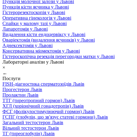
Пункція молочної залози у Львові
Пункція кісти яєчника у Львові
Гістерорезектоскопія у Львові
Оперативна гінекологія у Львові
Спайки у малому тазі у Львові
Лапаротомія у Львові
Видалення кісти ендоцервіксу у Львові
Оваріектомія (видалення яєчників) у Львові
Аднексектомія у Львові
Консервативна міомектомія у Львові
Гістероскопічна резекція перегородки матки у Львові
Лабораторні аналізи у Львові
×
←
Послуги
FISH-діагностика сперматозоїдів Львів
Прогестерон Львів
Пролактин Львів
ТТГ (тиреотропний гормон) Львів
ХГЛ (хоріонічний гонадотропін) Львів
ФСГ (фолікулостимулюючий гормон) Львів
ГСПГ (глобулін, що зв'язує статеві гормони) Львів
Загальний тестостерон Львів
Вільний тестостерон Львів
ТГ (тиреоглобулін) Львів