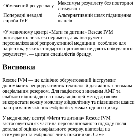
Максимум результату без повторної
Обмежений ресурс часу
стимуляції
Попередні невдалі
Альтернативний шлях підвищення
спроби IVF
шансів
«У медичному центрі «Мати та дитина» Rescue IVM
розглядають не як експеримент, а як інструмент
персоналізованої репродуктивної медицини, особливо для
пацієнток, у яких стандартні протоколи не дають очікуваного
результату», — цитата спеціалістів бренду.
Висновки
Rescue IVM — це клінічно обґрунтований інструмент
допоміжних репродуктивних технологій для жінок з низьким
оваріальним резервом. Для пацієнток з низьким АМГ та
слабкою відповіддю на стимуляцію цей метод дозволяє
використати кожну можливу яйцеклітину та підвищити шанси
на отримання якісних ембріонів у межах одного циклу.
У медичному центрі «Мати та дитина» Rescue IVM
застосовується як частина персоналізованого підходу після
детальної оцінки оваріального резерву, відповіді на
стимуляцію та ембріологічних показників. Саме