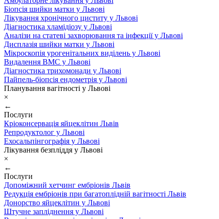
Амбулаторне лікування у Львові
Біопсія шийки матки у Львові
Лікування хронічного циститу у Львові
Діагностика хламідіозу у Львові
Аналізи на статеві захворювання та інфекції у Львові
Дисплазія шийки матки у Львові
Мікроскопія урогенітальних виділень у Львові
Видалення ВМС у Львові
Діагностика трихомонади у Львові
Пайпель-біопсія ендометрія у Львові
Планування вагітності у Львові
×
←
Послуги
Кріоконсервація яйцеклітин Львів
Репродуктолог у Львові
Ехосальпінгографія у Львові
Лікування безпліддя у Львові
×
←
Послуги
Допоміжний хетчинг ембріонів Львів
Редукція ембріонів при багатоплідній вагітності Львів
Донорство яйцеклітин у Львові
Штучне запліднення у Львові