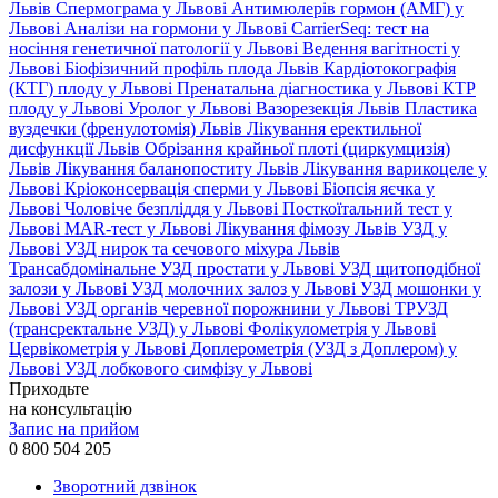
Львів
Спермограма у Львові
Антимюлерів гормон (АМГ) у
Львові
Аналізи на гормони у Львові
CarrierSeq: тест на
носіння генетичної патології у Львові
Ведення вагітності у
Львові
Біофізичний профіль плода Львів
Кардіотокографія
(КТГ) плоду у Львові
Пренатальна діагностика у Львові
КТР
плоду у Львові
Уролог у Львові
Вазорезекція Львів
Пластика
вуздечки (френулотомія) Львів
Лікування еректильної
дисфункції Львів
Обрізання крайньої плоті (циркумцизія)
Львів
Лікування баланопоститу Львів
Лікування варикоцеле у
Львові
Кріоконсервація сперми у Львові
Біопсія яєчка у
Львові
Чоловіче безпліддя у Львові
Посткоїтальний тест у
Львові
MAR-тест у Львові
Лікування фімозу Львів
УЗД у
Львові
УЗД нирок та сечового міхура Львів
Трансабдомінальне УЗД простати у Львові
УЗД щитоподібної
залози у Львові
УЗД молочних залоз у Львові
УЗД мошонки у
Львові
УЗД органів черевної порожнини у Львові
ТРУЗД
(трансректальне УЗД) у Львові
Фолікулометрія у Львові
Цервікометрія у Львові
Доплерометрія (УЗД з Доплером) у
Львові
УЗД лобкового симфізу у Львові
Приходьте
на консультацію
Запис на прийом
0 800 504 205
Зворотний дзвінок