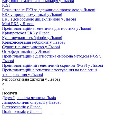
Внутрішньоматкова інсемінація у Львові
ICSI
Безкоштовне ЕКЗ за державною програмою у Львові
ЕКЗ у природному циклі у Львові
ЕКЗ з донорською яйцеклітиною у Львові
Міні ЕКЗ у Львові
Преімплантаційна генетична діагностика у Львові
Кріопротокол ЕКЗ у Львові
Культивування ембріонів у Львові
Кріоконсервація ембріонів у Львові
Сурогатне материнство у Львові
Онкофертильність у Львові
Преімплантаційна діагностика ембріона методом NGS у
Львові
Преімплантаційний генетичний скринінг (PGS) у Львові
Преімплантаційне генетичне тестування на полігенні
захворювання у Львові
Репродуктивна хірургія у Львові
×
←
Послуги
Дермоїдна кіста яєчника Львів
Лапароскопічні операції у Львові
Гістероскопія у Львові
Поліпектомія у Львові