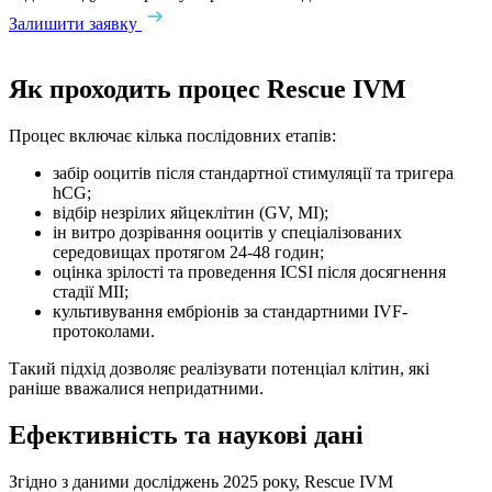
Залишити заявку
Як проходить процес Rescue IVM
Процес включає кілька послідовних етапів:
забір ооцитів після стандартної стимуляції та тригера
hCG;
відбір незрілих яйцеклітин (GV, MI);
ін витро дозрівання ооцитів у спеціалізованих
середовищах протягом 24-48 годин;
оцінка зрілості та проведення ICSI після досягнення
стадії MII;
культивування ембріонів за стандартними IVF-
протоколами.
Такий підхід дозволяє реалізувати потенціал клітин, які
раніше вважалися непридатними.
Ефективність та наукові дані
Згідно з даними досліджень 2025 року, Rescue IVM