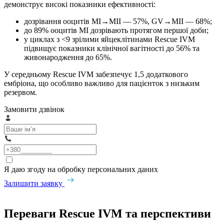
демонструє високі показники ефективності:
дозрівання ооцитів MI→MII — 57%, GV→MII — 68%;
до 89% ооцитів MI дозрівають протягом першої доби;
у циклах з <9 зрілими яйцеклітинами Rescue IVM
підвищує показники клінічної вагітності до 56% та
живонародження до 65%.
У середньому Rescue IVM забезпечує 1,5 додаткового
ембріона, що особливо важливо для пацієнток з низьким
резервом.
Замовити дзвінок
Я даю згоду на обробку персональних даних
Залишити заявку
Переваги Rescue IVM та перспективи