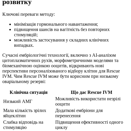
розвитку
Ключові переваги методу:
мінімізація гормонального навантаження;
підвищення шансів на вагітність без повторних
стимуляцій;
можливість застосування у складних клінічних
випадках.
Сучасні ембріологічні технології, включно з AI-аналізом
цитоплазматичних рухів, морфометричними моделями та
біомеханічною оцінкою ооцитів, відкривають нові
перспективи персоналізованого відбору клітин для Rescue
IVM. Чим Rescue IVM може бути корисним при низькому
оваріальному резерві:
Клінічна ситуація
Що дає Rescue IVM
Можливість використати незрілі
Низький АМГ
ооцити
Мала кількість зрілих
Додаткові ембріони для
яйцеклітин
перенесення
Слабка відповідь на
Підвищення ефективності одного
стимуляцію
циклу