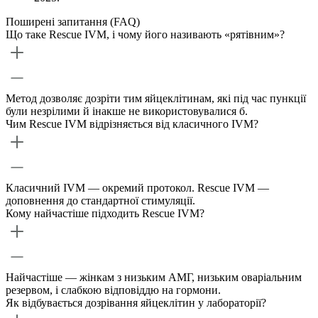
Поширені запитання (FAQ)
Що таке Rescue IVM, і чому його називають «рятівним»?
Метод дозволяє дозріти тим яйцеклітинам, які під час пункції
були незрілими й інакше не використовувалися б.
Чим Rescue IVM відрізняється від класичного IVM?
Класичний IVM — окремий протокол. Rescue IVM —
доповнення до стандартної стимуляції.
Кому найчастіше підходить Rescue IVM?
Найчастіше — жінкам з низьким АМГ, низьким оваріальним
резервом, і слабкою відповіддю на гормони.
Як відбувається дозрівання яйцеклітин у лабораторії?