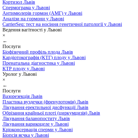
Кортизол Львів
Спермограма у Львові
Антимюлерів гормон (АМГ) у Львові
Аналізи на гормони у Львові
CarrierSeq: тест на носіння генетичної патології у Львові
Ведення вагітності у Львові
×
←
Послуги
Біофізичний профіль плода Львів
Кардіотокографія (КТГ) плоду у Львові
Пренатальна діагностика у Львові
КТР плоду у Львові
Уролог у Львові
×
←
Послуги
Вазорезекція Львів
Пластика вуздечки (френулотомія) Львів
Лікування еректильної дисфункції Львів
Обрізання крайньої плоті (циркумцизія) Львів
Лікування баланопоститу Львів
Лікування варикоцеле у Львові
Кріоконсервація сперми у Львові
Біопсія яєчка у Львові