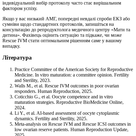
індивідуальний вибір протоколу часто стає вирішальним
фактором успіху.
Якщо у вас низький АМГ, попередні невдалі спроби ЕКЗ або
сумніви щодо стандартних протоколів, запишіться на
консультацію до репродуктолога медичного центру «Мати та
дитина». Фахівець оцінить ситуацію та підкаже, чи може
Rescue IVM стати оптимальним рішенням саме у вашому
випадку.
Література
Practice Committee of the American Society for Reproductive
Medicine. In vitro maturation: a committee opinion. Fertility
and Sterility, 2023.
Walls M., et al. Rescue IVM outcomes in poor ovarian
responders. Human Reproduction, 2025.
Coticchio G., et al. Oocyte competence and in vitro
maturation strategies. Reproductive BioMedicine Online,
2024.
Li Y., et al. AI-based assessment of oocyte cytoplasmic
dynamics. Fertility and Sterility, 2025.
Meta-analysis on Rescue IVM and Rescue ICSI outcomes in
low ovarian reserve patients. Human Reproduction Update,
2025.