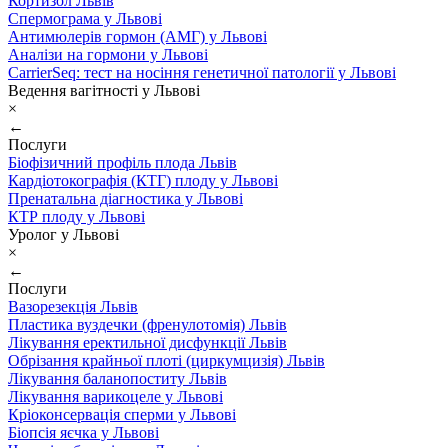
Кортизол Львів
Спермограма у Львові
Антимюлерів гормон (АМГ) у Львові
Аналізи на гормони у Львові
CarrierSeq: тест на носіння генетичної патології у Львові
Ведення вагітності у Львові
×
←
Послуги
Біофізичний профіль плода Львів
Кардіотокографія (КТГ) плоду у Львові
Пренатальна діагностика у Львові
КТР плоду у Львові
Уролог у Львові
×
←
Послуги
Вазорезекція Львів
Пластика вуздечки (френулотомія) Львів
Лікування еректильної дисфункції Львів
Обрізання крайньої плоті (циркумцизія) Львів
Лікування баланопоститу Львів
Лікування варикоцеле у Львові
Кріоконсервація сперми у Львові
Біопсія яєчка у Львові