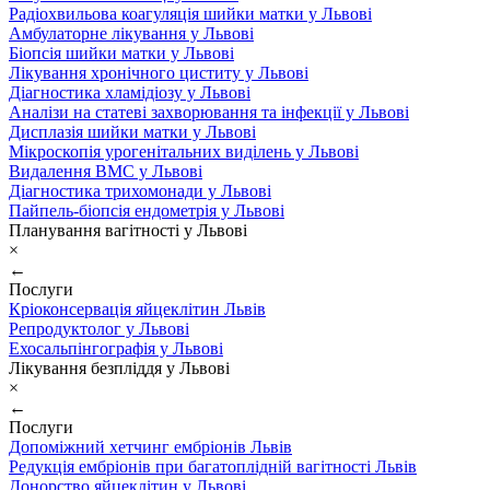
Радіохвильова коагуляція шийки матки у Львові
Амбулаторне лікування у Львові
Біопсія шийки матки у Львові
Лікування хронічного циститу у Львові
Діагностика хламідіозу у Львові
Аналізи на статеві захворювання та інфекції у Львові
Дисплазія шийки матки у Львові
Мікроскопія урогенітальних виділень у Львові
Видалення ВМС у Львові
Діагностика трихомонади у Львові
Пайпель-біопсія ендометрія у Львові
Планування вагітності у Львові
×
←
Послуги
Кріоконсервація яйцеклітин Львів
Репродуктолог у Львові
Ехосальпінгографія у Львові
Лікування безпліддя у Львові
×
←
Послуги
Допоміжний хетчинг ембріонів Львів
Редукція ембріонів при багатоплідній вагітності Львів
Донорство яйцеклітин у Львові