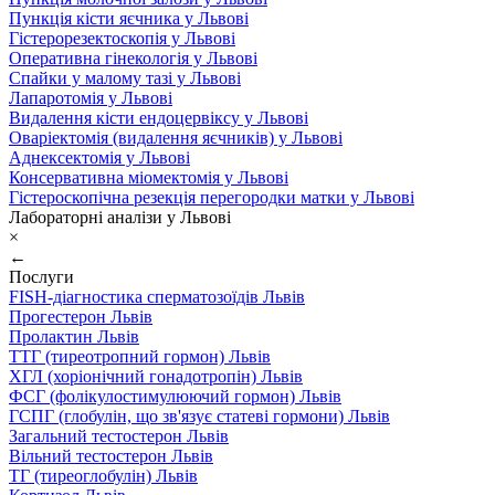
Пункція кісти яєчника у Львові
Гістерорезектоскопія у Львові
Оперативна гінекологія у Львові
Спайки у малому тазі у Львові
Лапаротомія у Львові
Видалення кісти ендоцервіксу у Львові
Оваріектомія (видалення яєчників) у Львові
Аднексектомія у Львові
Консервативна міомектомія у Львові
Гістероскопічна резекція перегородки матки у Львові
Лабораторні аналізи у Львові
×
←
Послуги
FISH-діагностика сперматозоїдів Львів
Прогестерон Львів
Пролактин Львів
ТТГ (тиреотропний гормон) Львів
ХГЛ (хоріонічний гонадотропін) Львів
ФСГ (фолікулостимулюючий гормон) Львів
ГСПГ (глобулін, що зв'язує статеві гормони) Львів
Загальний тестостерон Львів
Вільний тестостерон Львів
ТГ (тиреоглобулін) Львів