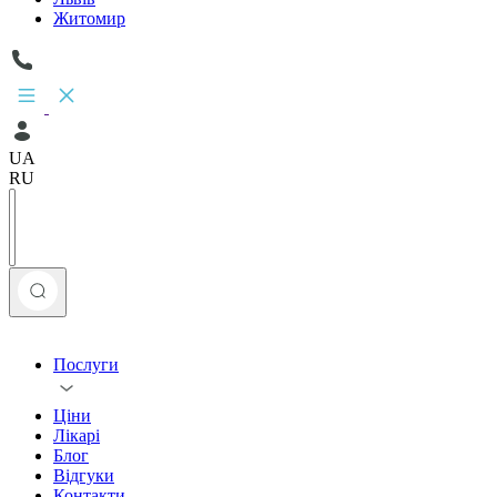
Житомир
UA
RU
Послуги
Ціни
Лікарі
Блог
Відгуки
Контакти