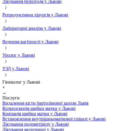
Лікування безпліддя у Львові
Репродуктивна хірургія у Львові
Лабораторні аналізи у Львові
Ведення вагітності у Львові
Уролог у Львові
УЗД у Львові
Гінеколог у Львові
×
←
Послуги
Видалення кісти бартолінової залози Львів
Кольпоскопія шийки матки у Львові
Конізація шийки матки у Львові
Встановлення внутрішньоматкової спіралі у Львові
Лікування ендометріозу у Львові
Лікування молочниці у Львові