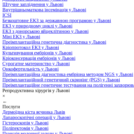
Штучне запліднення у Львові
Внутрішньоматкова інсемінація у Львові
ICSI
Безкоштовне ЕКЗ за державною програмою у Львові
ЕКЗ у природному циклі у Львові
ЕКЗ з донорською яйцеклітиною у Львові
Міні ЕКЗ у Львові
Преімплантаційна генетична діагностика у Львові
Кріопротокол ЕКЗ у Львові
Культивування ембріонів у Львові
Кріоконсервація ембріонів у Львові
Сурогатне материнство у Львові
Онкофертильність у Львові
Преімплантаційна діагностика ембріона методом NGS у Львові
Преімплантаційний генетичний скринінг (PGS) у Львові
Преімплантаційне генетичне тестування на полігенні захворюв
Репродуктивна хірургія у Львові
×
←
Послуги
Дермоїдна кіста яєчника Львів
Лапароскопічні операції у Львові
Гістероскопія у Львові
Поліпектомія у Львові
Пункція молочної залози у Львові