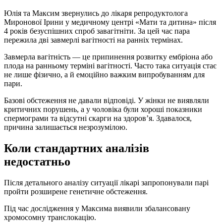
Юлія та Максим звернулись до лікаря репродуктолога
Миронової Ірини у медичному центрі «Мати та дитина» після
4 років безуспішних спроб завагітніти. За цей час пара
пережила дві завмерлі вагітності на ранніх термінах.
Завмерла вагітність — це припинення розвитку ембріона або
плода на ранньому терміні вагітності. Часто така ситуація стає
не лише фізично, а й емоційно важким випробуванням для
пари.
Базові обстеження не давали відповіді. У жінки не виявляли
критичних порушень, а у чоловіка були хороші показники
спермограми та відсутні скарги на здоров’я. Здавалося,
причина залишається незрозумілою.
Коли стандартних аналізів
недостатньо
Після детального аналізу ситуації лікарі запропонували парі
пройти розширене генетичне обстеження.
Під час дослідження у Максима виявили збалансовану
хромосомну транслокацію.