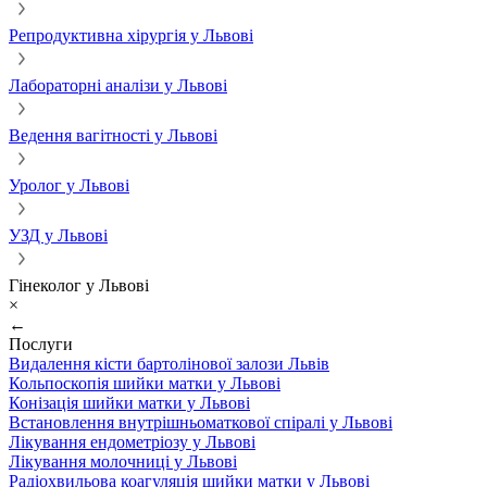
Репродуктивна хірургія у Львові
Лабораторні аналізи у Львові
Ведення вагітності у Львові
Уролог у Львові
УЗД у Львові
Гінеколог у Львові
×
←
Послуги
Видалення кісти бартолінової залози Львів
Кольпоскопія шийки матки у Львові
Конізація шийки матки у Львові
Встановлення внутрішньоматкової спіралі у Львові
Лікування ендометріозу у Львові
Лікування молочниці у Львові
Радіохвильова коагуляція шийки матки у Львові