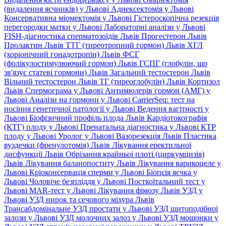
(видалення яєчників) у Львові
Аднексектомія у Львові
Консервативна міомектомія у Львові
Гістероскопічна резекція
перегородки матки у Львові
Лабораторні аналізи у Львові
FISH-діагностика сперматозоїдів Львів
Прогестерон Львів
Пролактин Львів
ТТГ (тиреотропний гормон) Львів
ХГЛ
(хоріонічний гонадотропін) Львів
ФСГ
(фолікулостимулюючий гормон) Львів
ГСПГ (глобулін, що
зв'язує статеві гормони) Львів
Загальний тестостерон Львів
Вільний тестостерон Львів
ТГ (тиреоглобулін) Львів
Кортизол
Львів
Спермограма у Львові
Антимюлерів гормон (АМГ) у
Львові
Аналізи на гормони у Львові
CarrierSeq: тест на
носіння генетичної патології у Львові
Ведення вагітності у
Львові
Біофізичний профіль плода Львів
Кардіотокографія
(КТГ) плоду у Львові
Пренатальна діагностика у Львові
КТР
плоду у Львові
Уролог у Львові
Вазорезекція Львів
Пластика
вуздечки (френулотомія) Львів
Лікування еректильної
дисфункції Львів
Обрізання крайньої плоті (циркумцизія)
Львів
Лікування баланопоститу Львів
Лікування варикоцеле у
Львові
Кріоконсервація сперми у Львові
Біопсія яєчка у
Львові
Чоловіче безпліддя у Львові
Посткоїтальний тест у
Львові
MAR-тест у Львові
Лікування фімозу Львів
УЗД у
Львові
УЗД нирок та сечового міхура Львів
Трансабдомінальне УЗД простати у Львові
УЗД щитоподібної
залози у Львові
УЗД молочних залоз у Львові
УЗД мошонки у