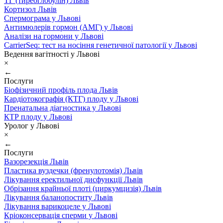
ТГ (тиреоглобулін) Львів
Кортизол Львів
Спермограма у Львові
Антимюлерів гормон (АМГ) у Львові
Аналізи на гормони у Львові
CarrierSeq: тест на носіння генетичної патології у Львові
Ведення вагітності у Львові
×
←
Послуги
Біофізичний профіль плода Львів
Кардіотокографія (КТГ) плоду у Львові
Пренатальна діагностика у Львові
КТР плоду у Львові
Уролог у Львові
×
←
Послуги
Вазорезекція Львів
Пластика вуздечки (френулотомія) Львів
Лікування еректильної дисфункції Львів
Обрізання крайньої плоті (циркумцизія) Львів
Лікування баланопоститу Львів
Лікування варикоцеле у Львові
Кріоконсервація сперми у Львові