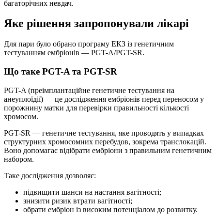
багаторічних невдач.
Яке рішення запропонували лікарі
Для пари було обрано програму ЕКЗ із генетичним
тестуванням ембріонів — PGT-A/PGT-SR.
Що таке PGT-A та PGT-SR
PGT-A (преімплантаційне генетичне тестування на
анеуплоїдії) — це дослідження ембріонів перед переносом у
порожнину матки для перевірки правильності кількості
хромосом.
PGT-SR — генетичне тестування, яке проводять у випадках
структурних хромосомних перебудов, зокрема транслокацій.
Воно допомагає відібрати ембріони з правильним генетичним
набором.
Таке дослідження дозволяє:
підвищити шанси на настання вагітності;
знизити ризик втрати вагітності;
обрати ембріон із високим потенціалом до розвитку.