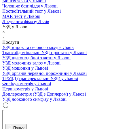
Біопсія яєчка у Львові
Чоловіче безпліддя у Львові
Посткоїтальний тест у Львові
MAR-тест у Львові
Лікування фімозу Львів
УЗД у Львові
×
←
Послуги
УЗД нирок та сечового міхура Львів
Трансабдомінальне УЗД простати у Львові
УЗД щитоподібної залози у Львові
УЗД молочних залоз у Львові
УЗД мошонки у Львові
УЗД органів черевної порожнини у Львові
ТРУЗД (трансректальне УЗД) у Львові
Фолікулометрія у Львові
Цервікометрія у Львові
Доплерометрія (УЗД з Доплером) у Львові
УЗД лобкового симфізу у Львові
Пошук