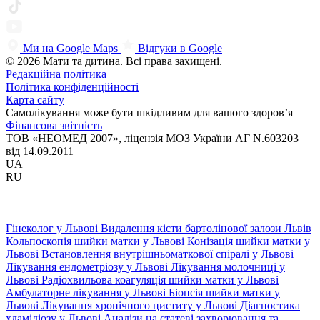
Ми на Google Maps
Відгуки в Google
© 2026 Мати та дитина. Всі права захищені.
Редакційна політика
Політика конфіденційності
Карта сайту
Самолікування може бути шкідливим для вашого здоров’я
Фінансова звітність
ТОВ «НЕОМЕД 2007», ліцензія МОЗ України АГ N.603203
від 14.09.2011
UA
RU
Гінеколог у Львові
Видалення кісти бартолінової залози Львів
Кольпоскопія шийки матки у Львові
Конізація шийки матки у
Львові
Встановлення внутрішньоматкової спіралі у Львові
Лікування ендометріозу у Львові
Лікування молочниці у
Львові
Радіохвильова коагуляція шийки матки у Львові
Амбулаторне лікування у Львові
Біопсія шийки матки у
Львові
Лікування хронічного циститу у Львові
Діагностика
хламідіозу у Львові
Аналізи на статеві захворювання та