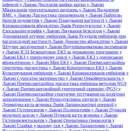
інфекції у Львові
Дисплазія шийки матки у Львові
Мікроскопія урогенітальних виділень у Львові
Видалення
ВМС у Львові
Діагностика трихомонади у Львові
Пайпель-
біопсія ендометрія у Львові
Планування вагітності у Львові
Кріоконсервація яйцеклітин Львів
Репродуктолог у Львові
Ехосальпінгографія у Львові
Лікування безпліддя у Львові
Допоміжний хетчинг ембріонів Львів
Редукція ембріонів при
багатоплідній вагітності Львів
Донорство яйцеклітин у Львові
Штучне запліднення у Львові
Внутрішньоматкова інсемінація
у Львові
ICSI
Безкоштовне ЕКЗ за державною програмою у
Львові
ЕКЗ у природному циклі у Львові
ЕКЗ з донорською
яйцеклітиною у Львові
Міні ЕКЗ у Львові
Преімплантаційна
генетична діагностика у Львові
Кріопротокол ЕКЗ у Львові
Культивування ембріонів у Львові
Кріоконсервація ембріонів у
Львові
Сурогатне материнство у Львові
Онкофертильність у
Львові
Преімплантаційна діагностика ембріона методом NGS
у Львові
Преімплантаційний генетичний скринінг (PGS) у
Львові
Преімплантаційне генетичне тестування на полігенні
захворювання у Львові
Репродуктивна хірургія у Львові
Дермоїдна кіста яєчника Львів
Лапароскопічні операції у
Львові
Гістероскопія у Львові
Поліпектомія у Львові
Пункція
молочної залози у Львові
Пункція кісти яєчника у Львові
Гістерорезектоскопія у Львові
Оперативна гінекологія у
Львові
Спайки у малому тазі у Львові
Лапаротомія у Львові
Видалення кісти ендоцервіксу у Львові
Оваріектомія