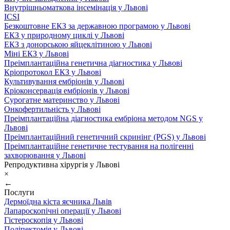
Внутрішньоматкова інсемінація у Львові
ICSI
Безкоштовне ЕКЗ за державною програмою у Львові
ЕКЗ у природному циклі у Львові
ЕКЗ з донорською яйцеклітиною у Львові
Міні ЕКЗ у Львові
Преімплантаційна генетична діагностика у Львові
Кріопротокол ЕКЗ у Львові
Культивування ембріонів у Львові
Кріоконсервація ембріонів у Львові
Сурогатне материнство у Львові
Онкофертильність у Львові
Преімплантаційна діагностика ембріона методом NGS у
Львові
Преімплантаційний генетичний скринінг (PGS) у Львові
Преімплантаційне генетичне тестування на полігенні
захворювання у Львові
Репродуктивна хірургія у Львові
×
←
Послуги
Дермоїдна кіста яєчника Львів
Лапароскопічні операції у Львові
Гістероскопія у Львові
Поліпектомія у Львові