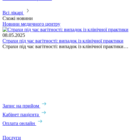
Всі лікарі
Схожі новини
Новини медичного центру
І
08.05.2025
Страхи під час вагітності: випадок із клінічної практики
2
Страхи під час вагітності: випадок із клінічної практики…
Б
і
Д
ч
с
в
б
Запис на прийом
Кабінет пацієнта
Оплата онлайн
Послуги