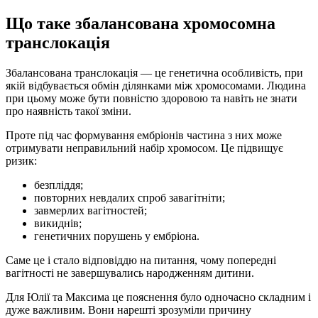
Що таке збалансована хромосомна
транслокація
Збалансована транслокація — це генетична особливість, при
якій відбувається обмін ділянками між хромосомами. Людина
при цьому може бути повністю здоровою та навіть не знати
про наявність такої зміни.
Проте під час формування ембріонів частина з них може
отримувати неправильний набір хромосом. Це підвищує
ризик:
безпліддя;
повторних невдалих спроб завагітніти;
завмерлих вагітностей;
викиднів;
генетичних порушень у ембріона.
Саме це і стало відповіддю на питання, чому попередні
вагітності не завершувались народженням дитини.
Для Юлії та Максима це пояснення було одночасно складним і
дуже важливим. Вони нарешті зрозуміли причину