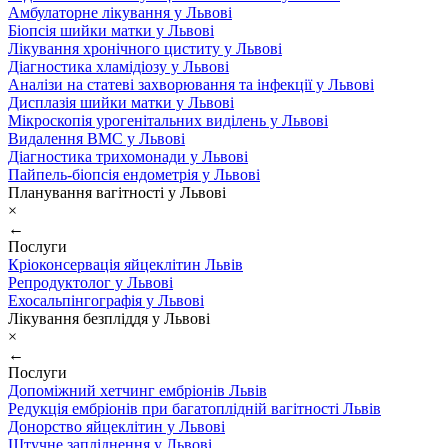
Амбулаторне лікування у Львові
Біопсія шийки матки у Львові
Лікування хронічного циститу у Львові
Діагностика хламідіозу у Львові
Аналізи на статеві захворювання та інфекції у Львові
Дисплазія шийки матки у Львові
Мікроскопія урогенітальних виділень у Львові
Видалення ВМС у Львові
Діагностика трихомонади у Львові
Пайпель-біопсія ендометрія у Львові
Планування вагітності у Львові
×
←
Послуги
Кріоконсервація яйцеклітин Львів
Репродуктолог у Львові
Ехосальпінгографія у Львові
Лікування безпліддя у Львові
×
←
Послуги
Допоміжний хетчинг ембріонів Львів
Редукція ембріонів при багатоплідній вагітності Львів
Донорство яйцеклітин у Львові
Штучне запліднення у Львові