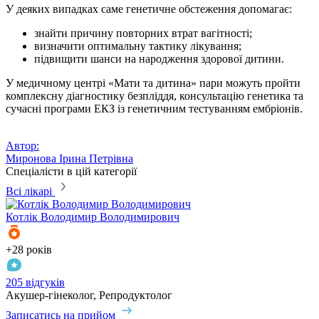
У деяких випадках саме генетичне обстеження допомагає:
знайти причину повторних втрат вагітності;
визначити оптимальну тактику лікування;
підвищити шанси на народження здорової дитини.
У медичному центрі «Мати та дитина» пари можуть пройти
комплексну діагностику безпліддя, консультацію генетика та
сучасні програми ЕКЗ із генетичним тестуванням ембріонів.
Автор:
Миронова Ірина Петрівна
Спеціалісти в цій категорії
Всі лікарі
Котлік
Володимир Володимирович
К
+28 років
+
205 відгуків
3
Акушер-гінеколог, Репродуктолог
А
Записатись на прийом
З