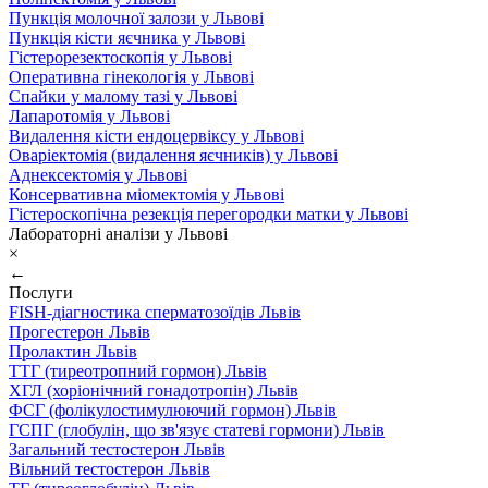
Пункція молочної залози у Львові
Пункція кісти яєчника у Львові
Гістерорезектоскопія у Львові
Оперативна гінекологія у Львові
Спайки у малому тазі у Львові
Лапаротомія у Львові
Видалення кісти ендоцервіксу у Львові
Оваріектомія (видалення яєчників) у Львові
Аднексектомія у Львові
Консервативна міомектомія у Львові
Гістероскопічна резекція перегородки матки у Львові
Лабораторні аналізи у Львові
×
←
Послуги
FISH-діагностика сперматозоїдів Львів
Прогестерон Львів
Пролактин Львів
ТТГ (тиреотропний гормон) Львів
ХГЛ (хоріонічний гонадотропін) Львів
ФСГ (фолікулостимулюючий гормон) Львів
ГСПГ (глобулін, що зв'язує статеві гормони) Львів
Загальний тестостерон Львів
Вільний тестостерон Львів