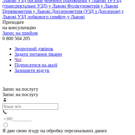
Львові
УЗД органів черевної порожнини у Львові
ТРУЗД
(трансректальне УЗД) у Львові
Фолікулометрія у Львові
Цервікометрія у Львові
Доплерометрія (УЗД з Доплером) у
Львові
УЗД лобкового симфізу у Львові
Приходьте
на консультацію
Запис на прийом
0 800 504 205
Зворотний дзвінок
Задати питання лікарю
Чат
Підписатися на акції
Залишити відгук
Запис на послугу
Запис на послугу
Я даю свою згоду на обробку персональних даних