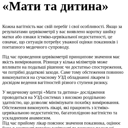
«Мати та дитина»
Кожна вагітність має свій перебіг і свої особливості. Якщо за
результатами цервікометрії у вас виявлено коротку шийку
матки або ознаки істміко-цервікальної недостатності, це
означає, що ситуація потребує уважної оцінки показників і
поетапного медичного супроводу.
Під час проведення цервікометрії принципове значення має
якість вимірювання. Різниця у кілька міліметрів може
впливати на подальші рішення: чи достатньо спостереження,
чи потрібні додаткові заходи. Саме тому обстеження повинно
виконуватися на сучасному УЗД обладнанні лікарем із
досвідом ведення вагітностей різного ступеня ризику.
У медичному центрі «Мати та дитина» дослідження
проводиться на УЗД-системах з високою роздільною
здатністю, що дозволяє мінімізувати похибку вимірювання.
Обстеження виконують лікарі, які працюють з істміко-
цервікальною недостатністю, багатоплідною вагітністю та
ускладненим анамнезом.
Під час прийому лікар пояснює значення показника, оцінює