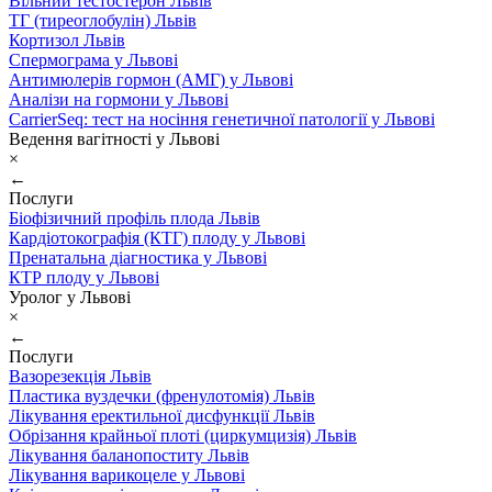
Вільний тестостерон Львів
ТГ (тиреоглобулін) Львів
Кортизол Львів
Спермограма у Львові
Антимюлерів гормон (АМГ) у Львові
Аналізи на гормони у Львові
CarrierSeq: тест на носіння генетичної патології у Львові
Ведення вагітності у Львові
×
←
Послуги
Біофізичний профіль плода Львів
Кардіотокографія (КТГ) плоду у Львові
Пренатальна діагностика у Львові
КТР плоду у Львові
Уролог у Львові
×
←
Послуги
Вазорезекція Львів
Пластика вуздечки (френулотомія) Львів
Лікування еректильної дисфункції Львів
Обрізання крайньої плоті (циркумцизія) Львів
Лікування баланопоститу Львів
Лікування варикоцеле у Львові