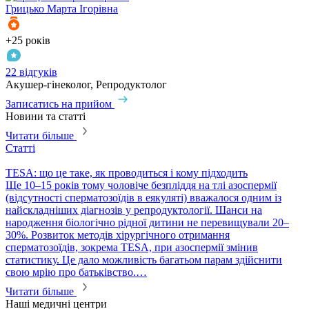
Грицько
Марта Ігорівна
+25 років
+
22 відгуків
1
Акушер-гінеколог, Репродуктолог
Г
Записатись на прийом
З
Новини та статті
Читати більше
Статті
С
TESA: що це таке, як проводиться і кому підходить
P
​Ще 10–15 років тому чоловіче безпліддя на тлі азоспермії
П
(відсутності сперматозоїдів в еякуляті) вважалося одним із
в
найскладніших діагнозів у репродуктології. Шанси на
т
народження біологічно рідної дитини не перевищували 20–
с
30%. Розвиток методів хірургічного отримання
м
сперматозоїдів, зокрема TESA, при азоспермії змінив
м
статистику. Це дало можливість багатьом парам здійснити
свою мрію про батьківство.…
Читати більше
Наші медичні центри