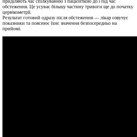
приділяють час спілкуванню з пацієнткою до і під час
обстеження. Це усуває більшу частину тривоги ще до початку
цервікометрії.
Результат готовий одразу після обстеження — лікар озвучує
показники та пояснює їхнє значення безпосередньо на
прийомі.