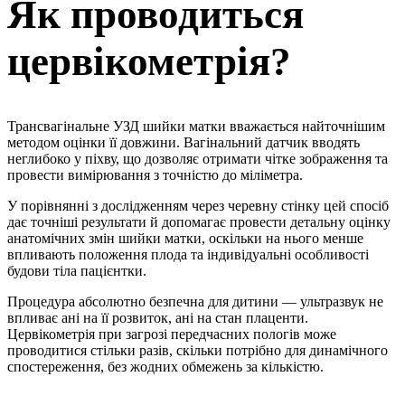
Як проводиться
цервікометрія?
Трансвагінальне УЗД шийки матки вважається найточнішим
методом оцінки її довжини. Вагінальний датчик вводять
неглибоко у піхву, що дозволяє отримати чітке зображення та
провести вимірювання з точністю до міліметра.
У порівнянні з дослідженням через черевну стінку цей спосіб
дає точніші результати й допомагає провести детальну оцінку
анатомічних змін шийки матки, оскільки на нього менше
впливають положення плода та індивідуальні особливості
будови тіла пацієнтки.
Процедура абсолютно безпечна для дитини — ультразвук не
впливає ані на її розвиток, ані на стан плаценти.
Цервікометрія при загрозі передчасних пологів може
проводитися стільки разів, скільки потрібно для динамічного
спостереження, без жодних обмежень за кількістю.