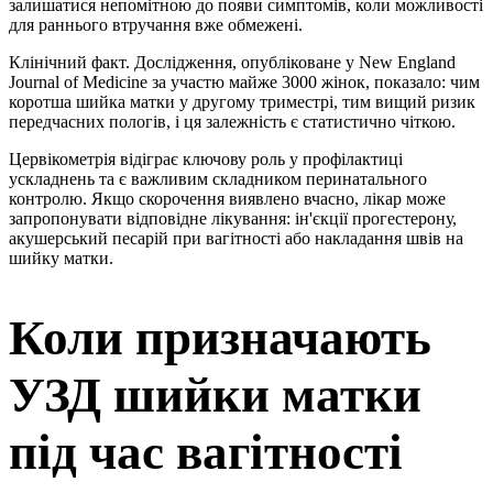
залишатися непомітною до появи симптомів, коли можливості
для раннього втручання вже обмежені.
Клінічний факт. Дослідження, опубліковане у New England
Journal of Medicine за участю майже 3000 жінок, показало: чим
коротша шийка матки у другому триместрі, тим вищий ризик
передчасних пологів, і ця залежність є статистично чіткою.
Цервікометрія відіграє ключову роль у профілактиці
ускладнень та є важливим складником перинатального
контролю. Якщо скорочення виявлено вчасно, лікар може
запропонувати відповідне лікування: ін'єкції прогестерону,
акушерський песарій при вагітності або накладання швів на
шийку матки.
Коли призначають
УЗД шийки матки
під час вагітності