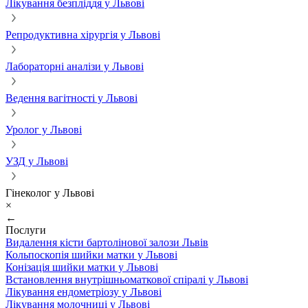
Лікування безпліддя у Львові
Репродуктивна хірургія у Львові
Лабораторні аналізи у Львові
Ведення вагітності у Львові
Уролог у Львові
УЗД у Львові
Гінеколог у Львові
×
←
Послуги
Видалення кісти бартолінової залози Львів
Кольпоскопія шийки матки у Львові
Конізація шийки матки у Львові
Встановлення внутрішньоматкової спіралі у Львові
Лікування ендометріозу у Львові
Лікування молочниці у Львові