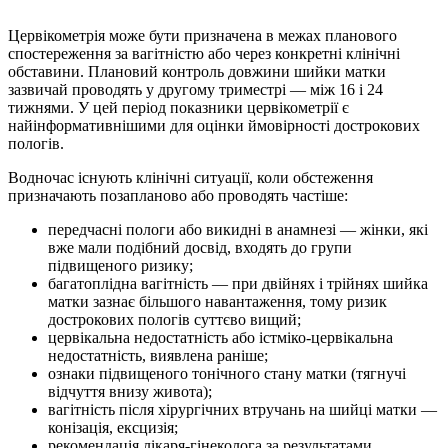
Цервікометрія може бути призначена в межах планового
спостереження за вагітністю або через конкретні клінічні
обставини. Плановий контроль довжини шийки матки
зазвичай проводять у другому триместрі — між 16 і 24
тижнями. У цей період показники цервікометрії є
найінформативнішими для оцінки ймовірності дострокових
пологів.
Водночас існують клінічні ситуації, коли обстеження
призначають позапланово або проводять частіше:
передчасні пологи або викидні в анамнезі — жінки, які
вже мали подібний досвід, входять до групи
підвищеного ризику;
багатоплідна вагітність — при двійнях і трійнях шийка
матки зазнає більшого навантаження, тому ризик
дострокових пологів суттєво вищий;
цервікальна недостатність або істміко-цервікальна
недостатність, виявлена раніше;
ознаки підвищеного тонічного стану матки (тягнучі
відчуття внизу живота);
вагітність після хірургічних втручань на шийці матки —
конізація, ексцизія;
рекомендація лікаря-гінеколога за результатами