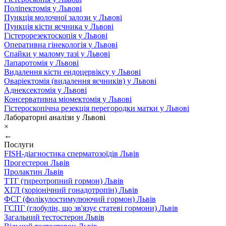
Поліпектомія у Львові
Пункція молочної залози у Львові
Пункція кісти яєчника у Львові
Гістерорезектоскопія у Львові
Оперативна гінекологія у Львові
Спайки у малому тазі у Львові
Лапаротомія у Львові
Видалення кісти ендоцервіксу у Львові
Оваріектомія (видалення яєчників) у Львові
Аднексектомія у Львові
Консервативна міомектомія у Львові
Гістероскопічна резекція перегородки матки у Львові
Лабораторні аналізи у Львові
×
←
Послуги
FISH-діагностика сперматозоїдів Львів
Прогестерон Львів
Пролактин Львів
ТТГ (тиреотропний гормон) Львів
ХГЛ (хоріонічний гонадотропін) Львів
ФСГ (фолікулостимулюючий гормон) Львів
ГСПГ (глобулін, що зв'язує статеві гормони) Львів
Загальний тестостерон Львів