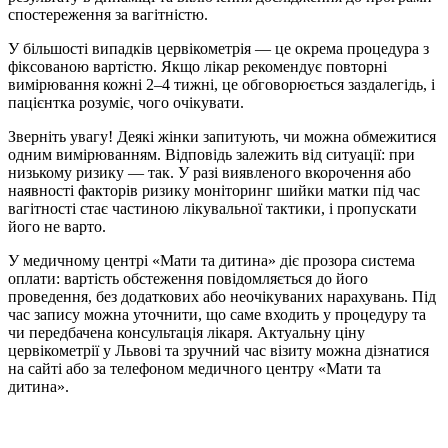
спостереження за вагітністю.
У більшості випадків цервікометрія — це окрема процедура з
фіксованою вартістю. Якщо лікар рекомендує повторні
вимірювання кожні 2–4 тижні, це обговорюється заздалегідь, і
пацієнтка розуміє, чого очікувати.
Зверніть увагу! Деякі жінки запитують, чи можна обмежитися
одним вимірюванням. Відповідь залежить від ситуації: при
низькому ризику — так. У разі виявленого вкорочення або
наявності факторів ризику моніторинг шийки матки під час
вагітності стає частиною лікувальної тактики, і пропускати
його не варто.
У медичному центрі «Мати та дитина» діє прозора система
оплати: вартість обстеження повідомляється до його
проведення, без додаткових або неочікуваних нарахувань. Під
час запису можна уточнити, що саме входить у процедуру та
чи передбачена консультація лікаря. Актуальну ціну
цервікометрії у Львові та зручний час візиту можна дізнатися
на сайті або за телефоном медичного центру «Мати та
дитина».