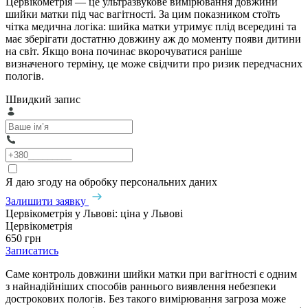
Цервікометрія — це ультразвукове вимірювання довжини
шийки матки під час вагітності. За цим показником стоїть
чітка медична логіка: шийка матки утримує плід всередині та
має зберігати достатню довжину аж до моменту появи дитини
на світ. Якщо вона починає вкорочуватися раніше
визначеного терміну, це може свідчити про ризик передчасних
пологів.
Швидкий запис
Я даю згоду на обробку персональних даних
Залишити заявку
Цервікометрія у Львові: ціна у Львові
Цервікометрія
650 грн
Записатись
Саме контроль довжини шийки матки при вагітності є одним
з найнадійніших способів раннього виявлення небезпеки
дострокових пологів. Без такого вимірювання загроза може