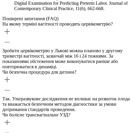
Digital Examination for Predicting Preterm Labor. Journal of
Contemporary Clinical Practice, 11(6), 662-668.
Поширені запитання (FAQ)
На якому терміні вагітності проводять цервікометрію?
Зробити цервікометрію у Львові можна планово у другому
триместрі вагітності, зазвичай між 16 і 24 тижнями. За
показаннями обстеження може виконуватися раніше або
повторюватися в динаміці.
Чи безпечна процедура для дитини?
Так. Ультразвукове дослідження не впливає на розвиток плода
та вважається безпечним методом діагностики за умови
дотримання стандартів проведення.
Чи болісне трансвагінальне УЗД?