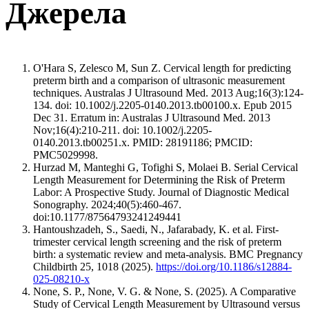
Джерела
O'Hara S, Zelesco M, Sun Z. Cervical length for predicting
preterm birth and a comparison of ultrasonic measurement
techniques. Australas J Ultrasound Med. 2013 Aug;16(3):124-
134. doi: 10.1002/j.2205-0140.2013.tb00100.x. Epub 2015
Dec 31. Erratum in: Australas J Ultrasound Med. 2013
Nov;16(4):210-211. doi: 10.1002/j.2205-
0140.2013.tb00251.x. PMID: 28191186; PMCID:
PMC5029998.
Hurzad M, Manteghi G, Tofighi S, Molaei B. Serial Cervical
Length Measurement for Determining the Risk of Preterm
Labor: A Prospective Study. Journal of Diagnostic Medical
Sonography. 2024;40(5):460-467.
doi:10.1177/87564793241249441
Hantoushzadeh, S., Saedi, N., Jafarabady, K. et al. First-
trimester cervical length screening and the risk of preterm
birth: a systematic review and meta-analysis. BMC Pregnancy
Childbirth 25, 1018 (2025).
https://doi.org/10.1186/s12884-
025-08210-x
None, S. P., None, V. G. & None, S. (2025). A Comparative
Study of Cervical Length Measurement by Ultrasound versus