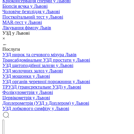
Кріоконсервація сперми у Львові
Біопсія яєчка у Львові
Чоловіче безпліддя у Львові
Посткоїтальний тест у Львові
MAR-тест у Львові
Лікування фімозу Львів
УЗД у Львові
×
←
Послуги
УЗД нирок та сечового міхура Львів
Трансабдомінальне УЗД простати у Львові
УЗД щитоподібної залози у Львові
УЗД молочних залоз у Львові
УЗД мошонки у Львові
УЗД органів черевної порожнини у Львові
ТРУЗД (трансректальне УЗД) у Львові
Фолікулометрія у Львові
Цервікометрія у Львові
Доплерометрія (УЗД з Доплером) у Львові
УЗД лобкового симфізу у Львові