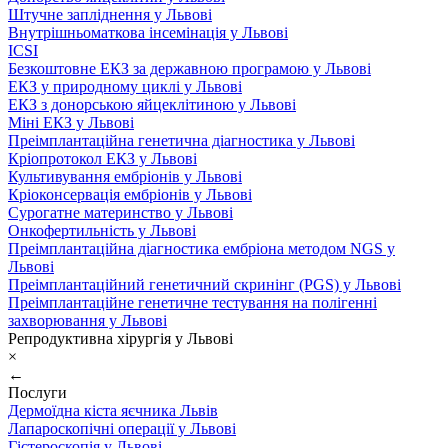
Штучне запліднення у Львові
Внутрішньоматкова інсемінація у Львові
ICSI
Безкоштовне ЕКЗ за державною програмою у Львові
ЕКЗ у природному циклі у Львові
ЕКЗ з донорською яйцеклітиною у Львові
Міні ЕКЗ у Львові
Преімплантаційна генетична діагностика у Львові
Кріопротокол ЕКЗ у Львові
Культивування ембріонів у Львові
Кріоконсервація ембріонів у Львові
Сурогатне материнство у Львові
Онкофертильність у Львові
Преімплантаційна діагностика ембріона методом NGS у
Львові
Преімплантаційний генетичний скринінг (PGS) у Львові
Преімплантаційне генетичне тестування на полігенні
захворювання у Львові
Репродуктивна хірургія у Львові
×
←
Послуги
Дермоїдна кіста яєчника Львів
Лапароскопічні операції у Львові
Гістероскопія у Львові