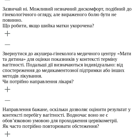
Зазвичай ні. Можливий незначний дискомфорт, подібний до
гінекологічного огляду, але вираженого болю бути не
повинно.
Що робити, якщо шийка матки укорочена?
Звернутися до акушера-гінеколога медичного центру «Мати
та дитина» для оцінки показників у контексті терміну
вагітності. Подальші дії визначаються індивідуально: від
спостереження до медикаментозної підтримки або інших
методів лікування.
Чи потрібно направлення лікаря?
Направлення бажане, оскільки дозволяє оцінити результат у
контексті перебігу вагітності. Водночас воно не є
обов’язковою умовою для проходження цервікометрії.
Як часто потрібно повторювати обстеження?