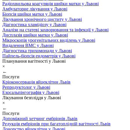
Радіохвильова коагуляція шийки матки у Львові
Амбулаторне лікування у Львові
Біопсія шийки матки у Львові
Лікування хронічного циститу у Львові
Діагностика хламідіозу у Львові
Аналізи на статеві захворювання та інфекції у Львові
Дисплазія шийки матки у Львові
Мікроскопія урогенітальних виділень у Львові
Видалення ВМС у Львові
Діагностика трихомонади у Львові
Пайпель-біопсія ендометрія у Львові
Планування вагітності у Львові
×
←
Послуги
Кріоконсервація яйцеклітин Львів
Репродуктолог у Львові
Ехосальпінгографія у Львові
Лікування безпліддя у Львові
×
←
Послуги
Допоміжний хетчинг ембріонів Львів
Редукція ембріонів при багатоплідній вагітності Львів
Донорство яйцеклітин у Львові