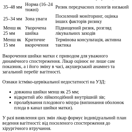
Норма (16–24
35–48 мм
Ризик передчасних пологів низький
тижні)
Посилений моніторинг, оцінка
25–34 мм
Зона уваги
інших факторів ризику
Менш як
Укорочена
Підвищений ризик, розгляд
25 мм
шийка
лікувальних заходів
Менш як
Критичне
Термінова консультація, активна
15 мм
вкорочення
тактика
Вкорочення шийки матки є приводом для уважного
динамічного спостереження. Лікар оцінює не лише сам
показник, а і його зміну в часі, акушерський анамнез та
загальний перебіг вагітності.
Ознаки істміко-цервікальної недостатності на УЗД:
довжина шийки менш як 25 мм;
відкритий або лійкоподібний внутрішній зів;
пролабування плодового міхура (випинання оболонок
плода в канал шийки матки).
У разі виявлення цих змін лікар формує індивідуальний план
ведення вагітності: від посиленого спостереження до
хірургічного втручання.