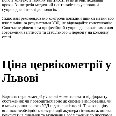
його в контексті терміну вагітності та визначає подальші
кроки. За потреби медичний центр забезпечує повний
супровід вагітності до пологів.
Якщо вам рекомендовано контроль довжини шийки матки або
вже є зміни за результатами УЗД, не відкладайте консультацію.
Своєчасне рішення та професійний супровід є важливими для
збереження вагітності та стабільного її перебігу на кожному
етапі.
Ціна цервікометрії у
Львові
Вартість цервікометрії у Львові може залежати від формату
обстеження: чи проводиться воно як окреме вимірювання, чи
в межах розширеного УЗД під час вагітності. Також на ціну
впливає необхідність консультації акушера-гінеколога, оцінка
результату в динаміці та включення дослідження до програми