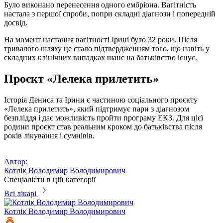
Було виконано перенесення одного ембріона. Вагітність
настала з першої спроби, попри складні діагнози і попередній
досвід.
На момент настання вагітності Ірині було 32 роки. Після
тривалого шляху це стало підтвердженням того, що навіть у
складних клінічних випадках шанс на батьківство існує.
Проєкт «Лелека прилетить»
Історія Дениса та Ірини є частиною соціального проєкту
«Лелека прилетить», який підтримує пари з діагнозом
безпліддя і дає можливість пройти програму ЕКЗ. Для цієї
родини проєкт став реальним кроком до батьківства після
років лікування і сумнівів.
Автор:
Котлік Володимир Володимирович
Спеціалісти в цій категорії
Всі лікарі
Котлік
Володимир Володимирович