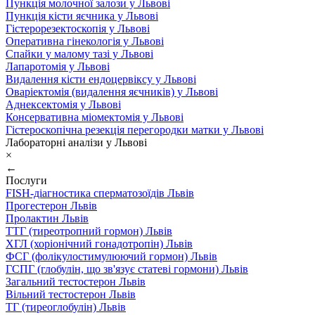
Пункція молочної залози у Львові
Пункція кісти яєчника у Львові
Гістерорезектоскопія у Львові
Оперативна гінекологія у Львові
Спайки у малому тазі у Львові
Лапаротомія у Львові
Видалення кісти ендоцервіксу у Львові
Оваріектомія (видалення яєчників) у Львові
Аднексектомія у Львові
Консервативна міомектомія у Львові
Гістероскопічна резекція перегородки матки у Львові
Лабораторні аналізи у Львові
×
←
Послуги
FISH-діагностика сперматозоїдів Львів
Прогестерон Львів
Пролактин Львів
ТТГ (тиреотропний гормон) Львів
ХГЛ (хоріонічний гонадотропін) Львів
ФСГ (фолікулостимулюючий гормон) Львів
ГСПГ (глобулін, що зв'язує статеві гормони) Львів
Загальний тестостерон Львів
Вільний тестостерон Львів
ТГ (тиреоглобулін) Львів