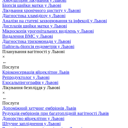
Амбулаторне лікування у Львові
Біопсія шийки матки у Львові
Лікування хронічного циститу у Львові
Діагностика хламідіозу у Львові
Аналізи на статеві захворювання та інфекції у Львові
Дисплазія шийки матки у Львові
Мікроскопія урогенітальних виділень у Львові
Видалення ВМС у Львові
Діагностика трихомонади у Львові
Пайпель-біопсія ендометрія у Львові
Планування вагітності у Львові
×
←
Послуги
Кріоконсервація яйцеклітин Львів
Репродуктолог у Львові
Ехосальпінгографія у Львові
Лікування безпліддя у Львові
×
←
Послуги
Допоміжний хетчинг ембріонів Львів
Редукція ембріонів при багатоплідній вагітності Львів
Донорство яйцеклітин у Львові
Штучне запліднення у Львові