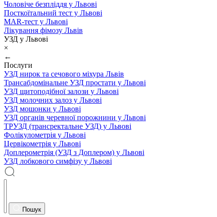
Чоловіче безпліддя у Львові
Посткоїтальний тест у Львові
MAR-тест у Львові
Лікування фімозу Львів
УЗД у Львові
×
←
Послуги
УЗД нирок та сечового міхура Львів
Трансабдомінальне УЗД простати у Львові
УЗД щитоподібної залози у Львові
УЗД молочних залоз у Львові
УЗД мошонки у Львові
УЗД органів черевної порожнини у Львові
ТРУЗД (трансректальне УЗД) у Львові
Фолікулометрія у Львові
Цервікометрія у Львові
Доплерометрія (УЗД з Доплером) у Львові
УЗД лобкового симфізу у Львові
Пошук