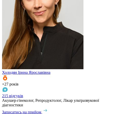
Холодян
Ірина Ярославівна
+27 років
215 відгуків
Акушер-гінеколог, Репродуктолог, Лікар ультразвукової
діагностики
Записатись на прийом