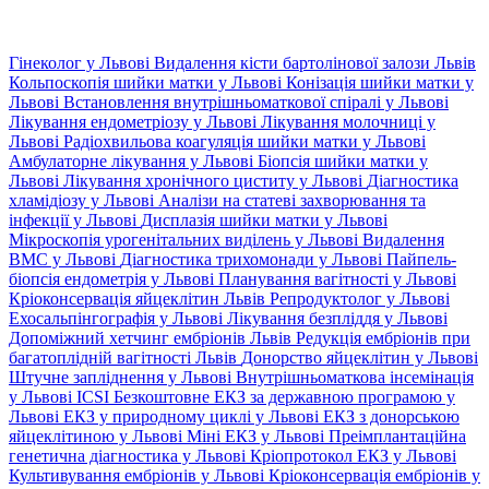
Гінеколог у Львові
Видалення кісти бартолінової залози Львів
Кольпоскопія шийки матки у Львові
Конізація шийки матки у
Львові
Встановлення внутрішньоматкової спіралі у Львові
Лікування ендометріозу у Львові
Лікування молочниці у
Львові
Радіохвильова коагуляція шийки матки у Львові
Амбулаторне лікування у Львові
Біопсія шийки матки у
Львові
Лікування хронічного циститу у Львові
Діагностика
хламідіозу у Львові
Аналізи на статеві захворювання та
інфекції у Львові
Дисплазія шийки матки у Львові
Мікроскопія урогенітальних виділень у Львові
Видалення
ВМС у Львові
Діагностика трихомонади у Львові
Пайпель-
біопсія ендометрія у Львові
Планування вагітності у Львові
Кріоконсервація яйцеклітин Львів
Репродуктолог у Львові
Ехосальпінгографія у Львові
Лікування безпліддя у Львові
Допоміжний хетчинг ембріонів Львів
Редукція ембріонів при
багатоплідній вагітності Львів
Донорство яйцеклітин у Львові
Штучне запліднення у Львові
Внутрішньоматкова інсемінація
у Львові
ICSI
Безкоштовне ЕКЗ за державною програмою у
Львові
ЕКЗ у природному циклі у Львові
ЕКЗ з донорською
яйцеклітиною у Львові
Міні ЕКЗ у Львові
Преімплантаційна
генетична діагностика у Львові
Кріопротокол ЕКЗ у Львові
Культивування ембріонів у Львові
Кріоконсервація ембріонів у