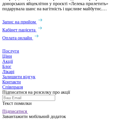
донорських яйцеклітин у проєкті «Лелека прилетить»
подарувала шанс на вагітність і щасливе майбутнє.…
Запис на прийом
Кабінет пацієнта
Оплата онлайн
Послуги
Ціни
Акції
Блог
Лікарі
Залишити відгук
Контакти
Співпраця
Підписатися на розсилку про акції
Текст помилки
Підписатися
Завантажити мобільний додаток