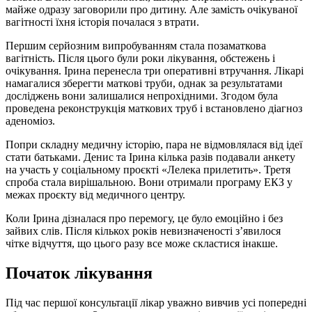
майже одразу заговорили про дитину. Але замість очікуваної
вагітності їхня історія почалася з втрати.
Першим серйозним випробуванням стала позаматкова
вагітність. Після цього були роки лікування, обстежень і
очікування. Ірина перенесла три оперативні втручання. Лікарі
намагалися зберегти маткові труби, однак за результатами
досліджень вони залишалися непрохідними. Згодом була
проведена реконструкція маткових труб і встановлено діагноз
аденоміоз.
Попри складну медичну історію, пара не відмовлялася від ідеї
стати батьками. Денис та Ірина кілька разів подавали анкету
на участь у соціальному проєкті «Лелека прилетить». Третя
спроба стала вирішальною. Вони отримали програму ЕКЗ у
межах проєкту від медичного центру.
Коли Ірина дізналася про перемогу, це було емоційно і без
зайвих слів. Після кількох років невизначеності з’явилося
чітке відчуття, що цього разу все може скластися інакше.
Початок лікування
Під час першої консультації лікар уважно вивчив усі попередні