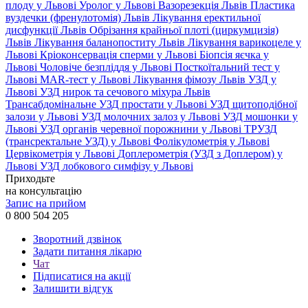
плоду у Львові
Уролог у Львові
Вазорезекція Львів
Пластика
вуздечки (френулотомія) Львів
Лікування еректильної
дисфункції Львів
Обрізання крайньої плоті (циркумцизія)
Львів
Лікування баланопоститу Львів
Лікування варикоцеле у
Львові
Кріоконсервація сперми у Львові
Біопсія яєчка у
Львові
Чоловіче безпліддя у Львові
Посткоїтальний тест у
Львові
MAR-тест у Львові
Лікування фімозу Львів
УЗД у
Львові
УЗД нирок та сечового міхура Львів
Трансабдомінальне УЗД простати у Львові
УЗД щитоподібної
залози у Львові
УЗД молочних залоз у Львові
УЗД мошонки у
Львові
УЗД органів черевної порожнини у Львові
ТРУЗД
(трансректальне УЗД) у Львові
Фолікулометрія у Львові
Цервікометрія у Львові
Доплерометрія (УЗД з Доплером) у
Львові
УЗД лобкового симфізу у Львові
Приходьте
на консультацію
Запис на прийом
0 800 504 205
Зворотний дзвінок
Задати питання лікарю
Чат
Підписатися на акції
Залишити відгук