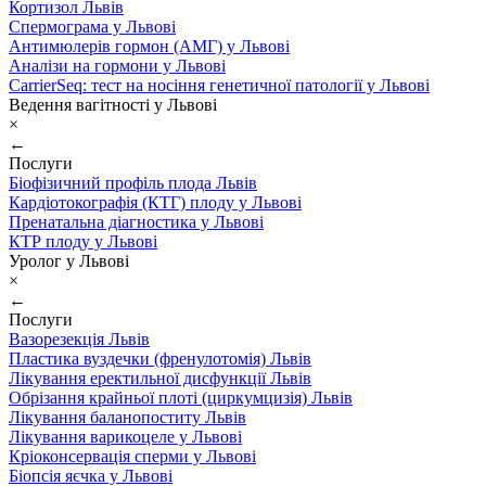
Кортизол Львів
Спермограма у Львові
Антимюлерів гормон (АМГ) у Львові
Аналізи на гормони у Львові
CarrierSeq: тест на носіння генетичної патології у Львові
Ведення вагітності у Львові
×
←
Послуги
Біофізичний профіль плода Львів
Кардіотокографія (КТГ) плоду у Львові
Пренатальна діагностика у Львові
КТР плоду у Львові
Уролог у Львові
×
←
Послуги
Вазорезекція Львів
Пластика вуздечки (френулотомія) Львів
Лікування еректильної дисфункції Львів
Обрізання крайньої плоті (циркумцизія) Львів
Лікування баланопоститу Львів
Лікування варикоцеле у Львові
Кріоконсервація сперми у Львові
Біопсія яєчка у Львові