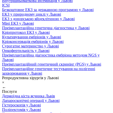
Внутрішньоматкова інсемінація у Львові
ICSI
Безкоштовне ЕКЗ за державною програмою у Львові
ЕКЗ у природному циклі у Львові
ЕКЗ з донорською яйцеклітиною у Львові
Міні ЕКЗ у Львові
Преімплантаційна генетична діагностика у Львові
Кріопротокол ЕКЗ у Львові
Культивування ембріонів у Львові
Кріоконсервація ембріонів у Львові
Сурогатне материнство у Львові
Онкофертильність у Львові
Преімплантаційна діагностика ембріона методом NGS у
Львові
Преімплантаційний генетичний скринінг (PGS) у Львові
Преімплантаційне генетичне тестування на полігенні
захворювання у Львові
Репродуктивна хірургія у Львові
×
←
Послуги
Дермоїдна кіста яєчника Львів
Лапароскопічні операції у Львові
Гістероскопія у Львові
Поліпектомія у Львові