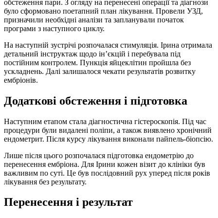
обстеження пари. З огляду на перенесені операції та діагнози
було сформовано поетапний план лікування. Провели УЗД,
призначили необхідні аналізи та запланували початок
програми з наступного циклу.
На наступній зустрічі розпочалася стимуляція. Ірина отримала
детальний інструктаж щодо інʼєкцій і перебувала під
постійним контролем. Пункція яйцеклітин пройшла без
ускладнень. Далі залишалося чекати результатів розвитку
ембріонів.
Додаткові обстеження і підготовка
Наступним етапом стала діагностична гістероскопія. Під час
процедури були видалені поліпи, а також виявлено хронічний
ендометрит. Після курсу лікування виконали пайпель-біопсію.
Лише після цього розпочалася підготовка ендометрію до
перенесення ембріона. Для Ірини кожен візит до клініки був
важливим по суті. Це був послідовний рух уперед після років
лікування без результату.
Перенесення і результат