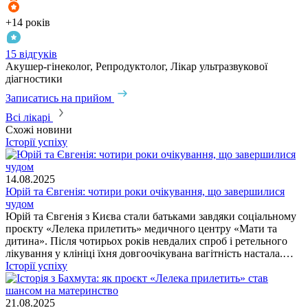
+14 років
15 відгуків
Акушер-гінеколог, Репродуктолог, Лікар ультразвукової
діагностики
Записатись на прийом
Всі лікарі
Схожі новини
Історії успіху
14.08.2025
Юрій та Євгенія: чотири роки очікування, що завершилися
чудом
Юрій та Євгенія з Києва стали батьками завдяки соціальному
проєкту «Лелека прилетить» медичного центру «Мати та
дитина». Після чотирьох років невдалих спроб і ретельного
лікування у клініці їхня довгоочікувана вагітність настала.…
Історії успіху
21.08.2025