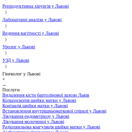
Репродуктивна хірургія у Львові
Лабораторні аналізи у Львові
Ведення вагітності у Львові
Уролог у Львові
УЗД у Львові
Гінеколог у Львові
×
←
Послуги
Видалення кісти бартолінової залози Львів
Кольпоскопія шийки матки у Львові
Конізація шийки матки у Львові
Встановлення внутрішньоматкової спіралі у Львові
Лікування ендометріозу у Львові
Лікування молочниці у Львові
Радіохвильова коагуляція шийки матки у Львові