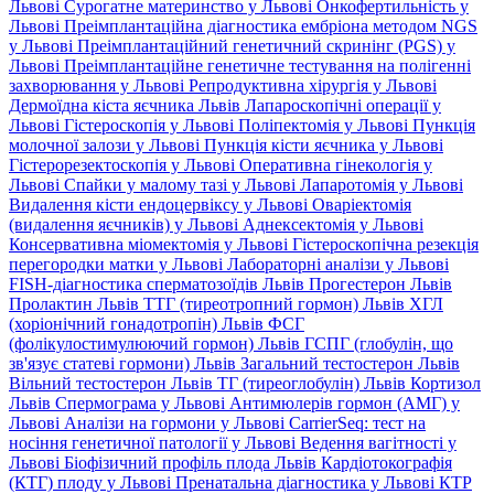
Львові
Сурогатне материнство у Львові
Онкофертильність у
Львові
Преімплантаційна діагностика ембріона методом NGS
у Львові
Преімплантаційний генетичний скринінг (PGS) у
Львові
Преімплантаційне генетичне тестування на полігенні
захворювання у Львові
Репродуктивна хірургія у Львові
Дермоїдна кіста яєчника Львів
Лапароскопічні операції у
Львові
Гістероскопія у Львові
Поліпектомія у Львові
Пункція
молочної залози у Львові
Пункція кісти яєчника у Львові
Гістерорезектоскопія у Львові
Оперативна гінекологія у
Львові
Спайки у малому тазі у Львові
Лапаротомія у Львові
Видалення кісти ендоцервіксу у Львові
Оваріектомія
(видалення яєчників) у Львові
Аднексектомія у Львові
Консервативна міомектомія у Львові
Гістероскопічна резекція
перегородки матки у Львові
Лабораторні аналізи у Львові
FISH-діагностика сперматозоїдів Львів
Прогестерон Львів
Пролактин Львів
ТТГ (тиреотропний гормон) Львів
ХГЛ
(хоріонічний гонадотропін) Львів
ФСГ
(фолікулостимулюючий гормон) Львів
ГСПГ (глобулін, що
зв'язує статеві гормони) Львів
Загальний тестостерон Львів
Вільний тестостерон Львів
ТГ (тиреоглобулін) Львів
Кортизол
Львів
Спермограма у Львові
Антимюлерів гормон (АМГ) у
Львові
Аналізи на гормони у Львові
CarrierSeq: тест на
носіння генетичної патології у Львові
Ведення вагітності у
Львові
Біофізичний профіль плода Львів
Кардіотокографія
(КТГ) плоду у Львові
Пренатальна діагностика у Львові
КТР