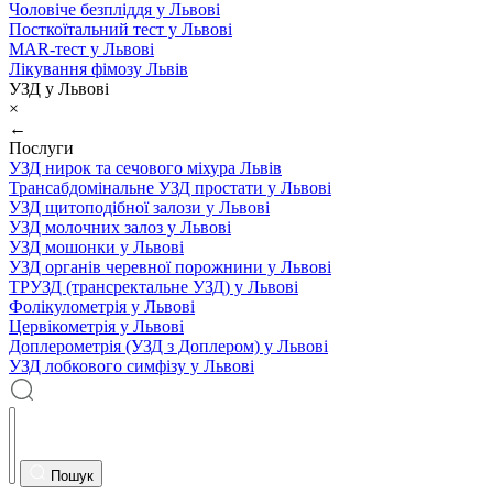
Чоловіче безпліддя у Львові
Посткоїтальний тест у Львові
MAR-тест у Львові
Лікування фімозу Львів
УЗД у Львові
×
←
Послуги
УЗД нирок та сечового міхура Львів
Трансабдомінальне УЗД простати у Львові
УЗД щитоподібної залози у Львові
УЗД молочних залоз у Львові
УЗД мошонки у Львові
УЗД органів черевної порожнини у Львові
ТРУЗД (трансректальне УЗД) у Львові
Фолікулометрія у Львові
Цервікометрія у Львові
Доплерометрія (УЗД з Доплером) у Львові
УЗД лобкового симфізу у Львові
Пошук