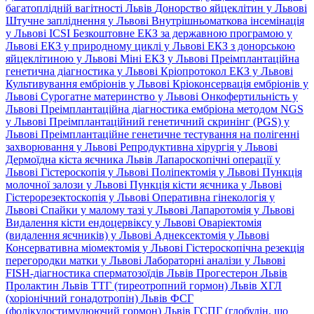
багатоплідній вагітності Львів
Донорство яйцеклітин у Львові
Штучне запліднення у Львові
Внутрішньоматкова інсемінація
у Львові
ICSI
Безкоштовне ЕКЗ за державною програмою у
Львові
ЕКЗ у природному циклі у Львові
ЕКЗ з донорською
яйцеклітиною у Львові
Міні ЕКЗ у Львові
Преімплантаційна
генетична діагностика у Львові
Кріопротокол ЕКЗ у Львові
Культивування ембріонів у Львові
Кріоконсервація ембріонів у
Львові
Сурогатне материнство у Львові
Онкофертильність у
Львові
Преімплантаційна діагностика ембріона методом NGS
у Львові
Преімплантаційний генетичний скринінг (PGS) у
Львові
Преімплантаційне генетичне тестування на полігенні
захворювання у Львові
Репродуктивна хірургія у Львові
Дермоїдна кіста яєчника Львів
Лапароскопічні операції у
Львові
Гістероскопія у Львові
Поліпектомія у Львові
Пункція
молочної залози у Львові
Пункція кісти яєчника у Львові
Гістерорезектоскопія у Львові
Оперативна гінекологія у
Львові
Спайки у малому тазі у Львові
Лапаротомія у Львові
Видалення кісти ендоцервіксу у Львові
Оваріектомія
(видалення яєчників) у Львові
Аднексектомія у Львові
Консервативна міомектомія у Львові
Гістероскопічна резекція
перегородки матки у Львові
Лабораторні аналізи у Львові
FISH-діагностика сперматозоїдів Львів
Прогестерон Львів
Пролактин Львів
ТТГ (тиреотропний гормон) Львів
ХГЛ
(хоріонічний гонадотропін) Львів
ФСГ
(фолікулостимулюючий гормон) Львів
ГСПГ (глобулін, що