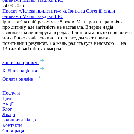
24.09.2025
Проєкт «Лелека прилетить»: як Ірина та Євгеній стали
батьками Матвія завдяки ЕКЗ
Ірина та Євгеній разом уже 8 років. Усі ці роки пара мріяла
про дитину, але вагітність не наставала. Вперше надія
з’явилася, коли подруга передала Ірині вітаміни, які виявилися
звичайною фолієвою кислотою. Згодом тест показав
позитивний результат. На жаль, радість була недовгою — на
13 тижні вагітність завмерла.…
Запис на прийом
Кабінет пацієнта
Оплата онлайн
Послуги
Ціни
Акції
Блог
Лікарі
Залишити відгук
Контакти
Співпраця