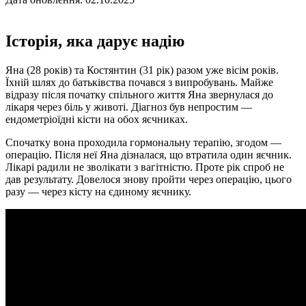
Історія, яка дарує надію
Яна (28 років) та Костянтин (31 рік) разом уже вісім років.
Їхній шлях до батьківства почався з випробувань. Майже
відразу після початку спільного життя Яна звернулася до
лікаря через біль у животі. Діагноз був непростим —
ендометріоїдні кісти на обох яєчниках.
Спочатку вона проходила гормональну терапію, згодом —
операцію. Після неї Яна дізналася, що втратила один яєчник.
Лікарі радили не зволікати з вагітністю. Проте рік спроб не
дав результату. Довелося знову пройти через операцію, цього
разу — через кісту на єдиному яєчнику.