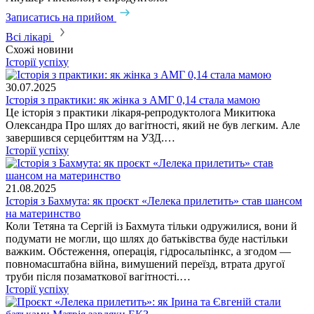
Записатись на прийом
Всі лікарі
Схожі новини
Історії успіху
30.07.2025
Історія з практики: як жінка з АМГ 0,14 стала мамою
Це історія з практики лікаря-репродуктолога Микитюка
Олександра Про шлях до вагітності, який не був легким. Але
завершився серцебиттям на УЗД.…
Історії успіху
21.08.2025
Історія з Бахмута: як проєкт «Лелека прилетить» став шансом
на материнство
Коли Тетяна та Сергій із Бахмута тільки одружилися, вони й
подумати не могли, що шлях до батьківства буде настільки
важким. Обстеження, операція, гідросальпінкс, а згодом —
повномасштабна війна, вимушений переїзд, втрата другої
труби після позаматкової вагітності.…
Історії успіху