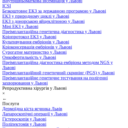
Внутрішньоматкова інсемінація у Львові
ICSI
Безкоштовне ЕКЗ за державною програмою у Львові
ЕКЗ у природному циклі у Львові
ЕКЗ з донорською яйцеклітиною у Львові
Міні ЕКЗ у Львові
Преімплантаційна генетична діагностика у Львові
Кріопротокол ЕКЗ у Львові
Культивування ембріонів у Львові
Кріоконсервація ембріонів у Львові
Сурогатне материнство у Львові
Онкофертильність у Львові
Преімплантаційна діагностика ембріона методом NGS у
Львові
Преімплантаційний генетичний скринінг (PGS) у Львові
Преімплантаційне генетичне тестування на полігенні
захворювання у Львові
Репродуктивна хірургія у Львові
×
←
Послуги
Дермоїдна кіста яєчника Львів
Лапароскопічні операції у Львові
Гістероскопія у Львові
Поліпектомія у Львові