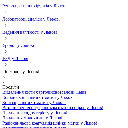
Репродуктивна хірургія у Львові
Лабораторні аналізи у Львові
Ведення вагітності у Львові
Уролог у Львові
УЗД у Львові
Гінеколог у Львові
×
←
Послуги
Видалення кісти бартолінової залози Львів
Кольпоскопія шийки матки у Львові
Конізація шийки матки у Львові
Встановлення внутрішньоматкової спіралі у Львові
Лікування ендометріозу у Львові
Лікування молочниці у Львові
Радіохвильова коагуляція шийки матки у Львові