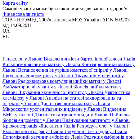
Карта сайту
Самолікування може бути шкідливим для вашого здоров’я
Фінансова звітність
ТОВ «НЕОМЕД 2007», ліцензія МОЗ України АГ N.603203
від 14.09.2011
UA
RU
Гінеколог у Львові
Видалення кісти бартолінової залози Львів
Кольпоскопія шийки матки у Львові
Конізація шийки матки у
Львові
Встановлення внутрішньоматкової спіралі у Львові
Лікування ендометріозу у Львові
Лікування молочниці у
Львові
Радіохвильова коагуляція шийки матки у Львові
Амбулаторне лікування у Львові
Біопсія шийки матки у
Львові
Лікування хронічного циститу у Львові
Діагностика
хламідіозу у Львові
Аналізи на статеві захворювання та
інфекції у Львові
Дисплазія шийки матки у Львові
Мікроскопія урогенітальних виділень у Львові
Видалення
ВМС у Львові
Діагностика трихомонади у Львові
Пайпель-
біопсія ендометрія у Львові
Планування вагітності у Львові
Кріоконсервація яйцеклітин Львів
Репродуктолог у Львові
Ехосальпінгографія у Львові
Лікування безпліддя у Львові
Допоміжний хетчинг ембріонів Львів
Редукція ембріонів при