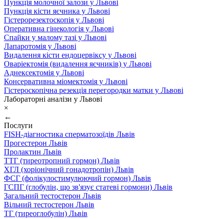
Пункція молочної залози у Львові
Пункція кісти яєчника у Львові
Гістерорезектоскопія у Львові
Оперативна гінекологія у Львові
Спайки у малому тазі у Львові
Лапаротомія у Львові
Видалення кісти ендоцервіксу у Львові
Оваріектомія (видалення яєчників) у Львові
Аднексектомія у Львові
Консервативна міомектомія у Львові
Гістероскопічна резекція перегородки матки у Львові
Лабораторні аналізи у Львові
×
←
Послуги
FISH-діагностика сперматозоїдів Львів
Прогестерон Львів
Пролактин Львів
ТТГ (тиреотропний гормон) Львів
ХГЛ (хоріонічний гонадотропін) Львів
ФСГ (фолікулостимулюючий гормон) Львів
ГСПГ (глобулін, що зв'язує статеві гормони) Львів
Загальний тестостерон Львів
Вільний тестостерон Львів
ТГ (тиреоглобулін) Львів