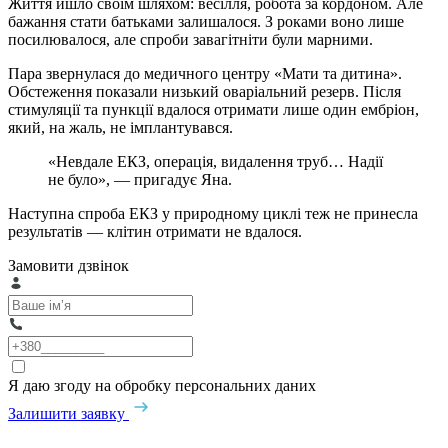
Життя йшло своїм шляхом: весілля, робота за кордоном. Але
бажання стати батьками залишалося. З роками воно лише
посилювалося, але спроби завагітніти були марними.
Пара звернулася до медичного центру «Мати та дитина».
Обстеження показали низький оваріальний резерв. Після
стимуляції та пункції вдалося отримати лише один ембріон,
який, на жаль, не імплантувався.
«Невдале ЕКЗ, операція, видалення труб… Надії
не було», — пригадує Яна.
Наступна спроба ЕКЗ у природному циклі теж не принесла
результатів — клітин отримати не вдалося.
Замовити дзвінок
Я даю згоду на обробку персональних даних
Залишити заявку