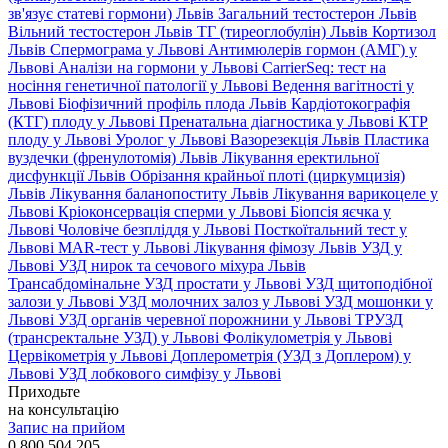
зв'язує статеві гормони) Львів
Загальний тестостерон Львів
Вільний тестостерон Львів
ТГ (тиреоглобулін) Львів
Кортизол
Львів
Спермограма у Львові
Антимюлерів гормон (АМГ) у
Львові
Аналізи на гормони у Львові
CarrierSeq: тест на
носіння генетичної патології у Львові
Ведення вагітності у
Львові
Біофізичний профіль плода Львів
Кардіотокографія
(КТГ) плоду у Львові
Пренатальна діагностика у Львові
КТР
плоду у Львові
Уролог у Львові
Вазорезекція Львів
Пластика
вуздечки (френулотомія) Львів
Лікування еректильної
дисфункції Львів
Обрізання крайньої плоті (циркумцизія)
Львів
Лікування баланопоститу Львів
Лікування варикоцеле у
Львові
Кріоконсервація сперми у Львові
Біопсія яєчка у
Львові
Чоловіче безпліддя у Львові
Посткоїтальний тест у
Львові
MAR-тест у Львові
Лікування фімозу Львів
УЗД у
Львові
УЗД нирок та сечового міхура Львів
Трансабдомінальне УЗД простати у Львові
УЗД щитоподібної
залози у Львові
УЗД молочних залоз у Львові
УЗД мошонки у
Львові
УЗД органів черевної порожнини у Львові
ТРУЗД
(трансректальне УЗД) у Львові
Фолікулометрія у Львові
Цервікометрія у Львові
Доплерометрія (УЗД з Доплером) у
Львові
УЗД лобкового симфізу у Львові
Приходьте
на консультацію
Запис на прийом
0 800 504 205