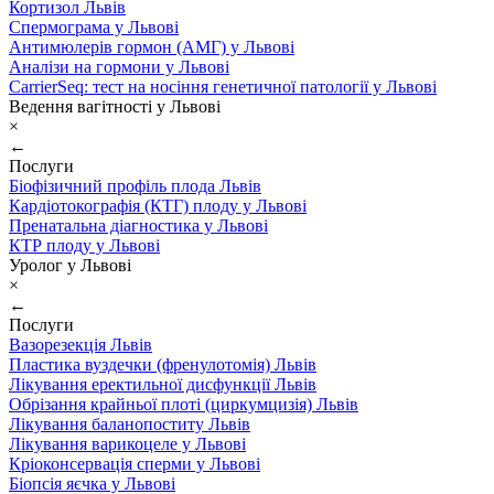
Кортизол Львів
Спермограма у Львові
Антимюлерів гормон (АМГ) у Львові
Аналізи на гормони у Львові
CarrierSeq: тест на носіння генетичної патології у Львові
Ведення вагітності у Львові
×
←
Послуги
Біофізичний профіль плода Львів
Кардіотокографія (КТГ) плоду у Львові
Пренатальна діагностика у Львові
КТР плоду у Львові
Уролог у Львові
×
←
Послуги
Вазорезекція Львів
Пластика вуздечки (френулотомія) Львів
Лікування еректильної дисфункції Львів
Обрізання крайньої плоті (циркумцизія) Львів
Лікування баланопоститу Львів
Лікування варикоцеле у Львові
Кріоконсервація сперми у Львові
Біопсія яєчка у Львові