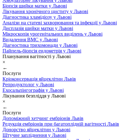
Амбулаторне лікування у Львові
Біопсія шийки матки у Львові
Лікування хронічного циститу у Львові
Діагностика хламідіозу у Львові
Аналізи на статеві захворювання та інфекції у Львові
Дисплазія шийки матки у Львові
Мікроскопія урогенітальних виділень у Львові
Видалення ВМС у Львові
Діагностика трихомонади у Львові
Пайпель-біопсія ендометрія у Львові
Планування вагітності у Львові
×
←
Послуги
Кріоконсервація яйцеклітин Львів
Репродуктолог у Львові
Ехосальпінгографія у Львові
Лікування безпліддя у Львові
×
←
Послуги
Допоміжний хетчинг ембріонів Львів
Редукція ембріонів при багатоплідній вагітності Львів
Донорство яйцеклітин у Львові
Штучне запліднення у Львові