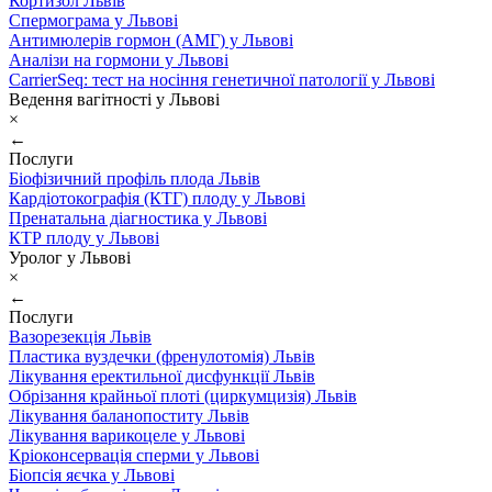
Кортизол Львів
Спермограма у Львові
Антимюлерів гормон (АМГ) у Львові
Аналізи на гормони у Львові
CarrierSeq: тест на носіння генетичної патології у Львові
Ведення вагітності у Львові
×
←
Послуги
Біофізичний профіль плода Львів
Кардіотокографія (КТГ) плоду у Львові
Пренатальна діагностика у Львові
КТР плоду у Львові
Уролог у Львові
×
←
Послуги
Вазорезекція Львів
Пластика вуздечки (френулотомія) Львів
Лікування еректильної дисфункції Львів
Обрізання крайньої плоті (циркумцизія) Львів
Лікування баланопоститу Львів
Лікування варикоцеле у Львові
Кріоконсервація сперми у Львові
Біопсія яєчка у Львові