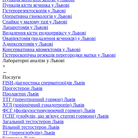
Пункція кісти яєчника у Львові
Гістерорезектоскопія у Львові
Оперативна гінекологія у Львові
Спайки у малому тазі у Львові
Лапаротомія у Львові
Видалення кісти ендоцервіксу у Львові
Оваріектомія (видалення яєчників) у Львові
Аднексектомія у Львові
Консервативна міомектомія у Львові
Гістероскопічна резекція перегородки матки у Львові
Лабораторні аналізи у Львові
×
←
Послуги
FISH-діагностика сперматозоїдів Львів
Прогестерон Львів
Пролактин Львів
ТТГ (тиреотропний гормон) Львів
ХГЛ (хоріонічний гонадотропін) Львів
ФСГ (фолікулостимулюючий гормон) Львів
ГСПГ (глобулін, що зв'язує статеві гормони) Львів
Загальний тестостерон Львів
Вільний тестостерон Львів
ТГ (тиреоглобулін) Львів