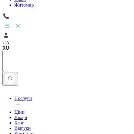
Житомир
UA
RU
Послуги
Ціни
Лікарі
Блог
Відгуки
Контакти