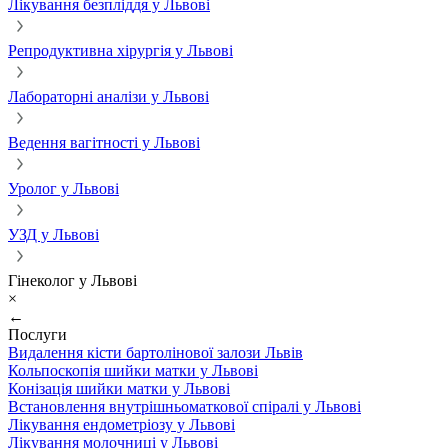
Лікування безпліддя у Львові
Репродуктивна хірургія у Львові
Лабораторні аналізи у Львові
Ведення вагітності у Львові
Уролог у Львові
УЗД у Львові
Гінеколог у Львові
×
←
Послуги
Видалення кісти бартолінової залози Львів
Кольпоскопія шийки матки у Львові
Конізація шийки матки у Львові
Встановлення внутрішньоматкової спіралі у Львові
Лікування ендометріозу у Львові
Лікування молочниці у Львові