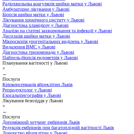
Радіохвильова коагуляція шийки матки у Львові
Амбулаторне лікування у Львові
Біопсія шийки матки у Львові
Лікування хронічного циститу у Львові
Діагностика хламідіозу у Львові
Аналізи на статеві захворювання та інфекції у Львові
Дисплазія шийки матки у Львові
Мікроскопія урогенітальних виділень у Львові
Видалення ВМС у Львові
Діагностика трихомонади у Львові
Пайпель-біопсія ендометрія у Львові
Планування вагітності у Львові
×
←
Послуги
Кріоконсервація яйцеклітин Львів
Репродуктолог у Львові
Ехосальпінгографія у Львові
Лікування безпліддя у Львові
×
←
Послуги
Допоміжний хетчинг ембріонів Львів
Редукція ембріонів при багатоплідній вагітності Львів
Донорство яйцеклітин у Львові