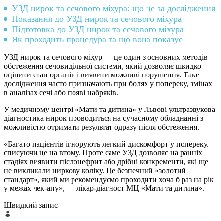
УЗД нирок та сечового міхура: що це за дослідження
Показання до УЗД нирок та сечового міхура
Підготовка до УЗД нирок та сечового міхура
Як проходить процедура та що вона показує
УЗД нирок та сечового міхур — це один з основних методів
обстеження сечовидільної системи, який дозволяє швидко
оцінити стан органів і виявити можливі порушення. Таке
дослідження часто призначають при болях у попереку, змінах
в аналізах сечі або появі набряків.
У медичному центрі «Мати та дитина» у Львові ультразвукова
діагностика нирок проводиться на сучасному обладнанні з
можливістю отримати результат одразу після обстеження.
«Багато пацієнтів ігнорують легкий дискомфорт у попереку,
списуючи це на втому. Проте саме УЗД дозволяє на ранніх
стадіях виявити пієлонефрит або дрібні конкременти, які ще
не викликали ниркову коліку. Це безпечний «золотий
стандарт», який ми рекомендуємо проходити хоча б раз на рік
у межах чек-апу», — лікар-діагност МЦ «Мати та дитина».
Швидкий запис