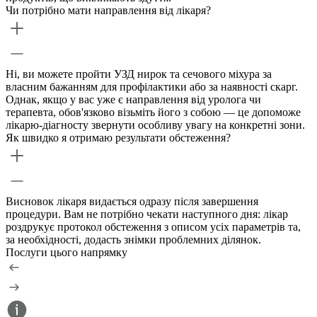
Чи потрібно мати направлення від лікаря?
Ні, ви можете пройти УЗД нирок та сечового міхура за
власним бажанням для профілактики або за наявності скарг.
Однак, якщо у вас уже є направлення від уролога чи
терапевта, обов'язково візьміть його з собою — це допоможе
лікарю-діагносту звернути особливу увагу на конкретні зони.
Як швидко я отримаю результати обстеження?
Висновок лікаря видається одразу після завершення
процедури. Вам не потрібно чекати наступного дня: лікар
роздрукує протокол обстеження з описом усіх параметрів та,
за необхідності, додасть знімки проблемних ділянок.
Послуги цього напрямку