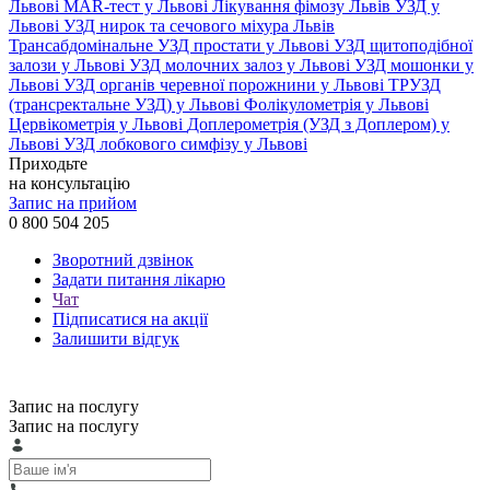
Львові
MAR-тест у Львові
Лікування фімозу Львів
УЗД у
Львові
УЗД нирок та сечового міхура Львів
Трансабдомінальне УЗД простати у Львові
УЗД щитоподібної
залози у Львові
УЗД молочних залоз у Львові
УЗД мошонки у
Львові
УЗД органів черевної порожнини у Львові
ТРУЗД
(трансректальне УЗД) у Львові
Фолікулометрія у Львові
Цервікометрія у Львові
Доплерометрія (УЗД з Доплером) у
Львові
УЗД лобкового симфізу у Львові
Приходьте
на консультацію
Запис на прийом
0 800 504 205
Зворотний дзвінок
Задати питання лікарю
Чат
Підписатися на акції
Залишити відгук
Запис на послугу
Запис на послугу