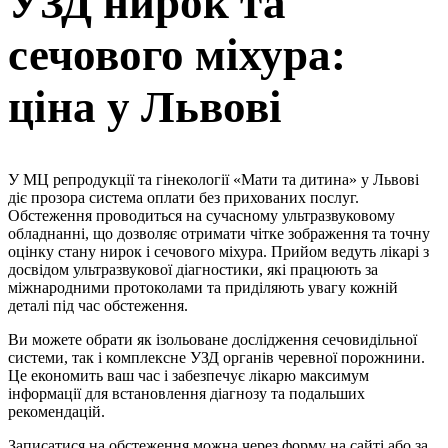
УЗД нирок та
сечового міхура:
ціна у Львові
У МЦ репродукції та гінекології «Мати та дитина» у Львові
діє прозора система оплати без прихованих послуг.
Обстеження проводиться на сучасному ультразвуковому
обладнанні, що дозволяє отримати чітке зображення та точну
оцінку стану нирок і сечового міхура. Прийом ведуть лікарі з
досвідом ультразвукової діагностики, які працюють за
міжнародними протоколами та приділяють увагу кожній
деталі під час обстеження.
Ви можете обрати як ізольоване дослідження сечовидільної
системи, так і комплексне УЗД органів черевної порожнини.
Це економить ваш час і забезпечує лікарю максимум
інформації для встановлення діагнозу та подальших
рекомендацій.
Записатися на обстеження можна через форму на сайті або за