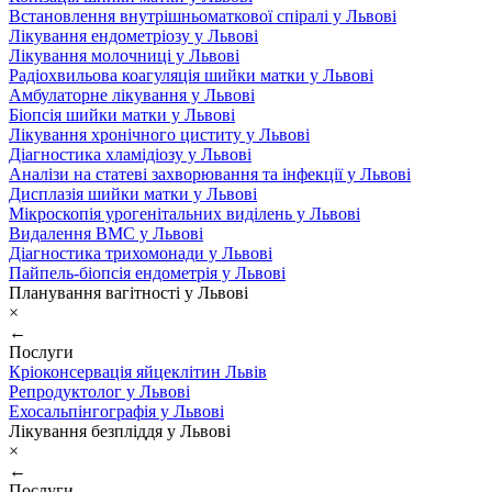
Встановлення внутрішньоматкової спіралі у Львові
Лікування ендометріозу у Львові
Лікування молочниці у Львові
Радіохвильова коагуляція шийки матки у Львові
Амбулаторне лікування у Львові
Біопсія шийки матки у Львові
Лікування хронічного циститу у Львові
Діагностика хламідіозу у Львові
Аналізи на статеві захворювання та інфекції у Львові
Дисплазія шийки матки у Львові
Мікроскопія урогенітальних виділень у Львові
Видалення ВМС у Львові
Діагностика трихомонади у Львові
Пайпель-біопсія ендометрія у Львові
Планування вагітності у Львові
×
←
Послуги
Кріоконсервація яйцеклітин Львів
Репродуктолог у Львові
Ехосальпінгографія у Львові
Лікування безпліддя у Львові
×
←
Послуги