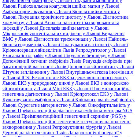
Лікування ендометріозу у Львові
Лікування молочниці у
Львові
Радіохвильова коагуляція шийки матки у Львові
Амбулаторне лікування у Львові
Біопсія шийки матки у
Львові
Лікування хронічного циститу у Львові
Діагностика
хламідіозу у Львові
Аналізи на статеві захворювання та
інфекції у Львові
Дисплазія шийки матки у Львові
Мікроскопія урогенітальних виділень у Львові
Видалення
ВМС у Львові
Діагностика трихомонади у Львові
Пайпель-
біопсія ендометрія у Львові
Планування вагітності у Львові
Кріоконсервація яйцеклітин Львів
Репродуктолог у Львові
Ехосальпінгографія у Львові
Лікування безпліддя у Львові
Допоміжний хетчинг ембріонів Львів
Редукція ембріонів при
багатоплідній вагітності Львів
Донорство яйцеклітин у Львові
Штучне запліднення у Львові
Внутрішньоматкова інсемінація
у Львові
ICSI
Безкоштовне ЕКЗ за державною програмою у
Львові
ЕКЗ у природному циклі у Львові
ЕКЗ з донорською
яйцеклітиною у Львові
Міні ЕКЗ у Львові
Преімплантаційна
генетична діагностика у Львові
Кріопротокол ЕКЗ у Львові
Культивування ембріонів у Львові
Кріоконсервація ембріонів у
Львові
Сурогатне материнство у Львові
Онкофертильність у
Львові
Преімплантаційна діагностика ембріона методом NGS
у Львові
Преімплантаційний генетичний скринінг (PGS) у
Львові
Преімплантаційне генетичне тестування на полігенні
захворювання у Львові
Репродуктивна хірургія у Львові
Дермоїдна кіста яєчника Львів
Лапароскопічні операції у