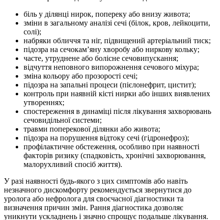
біль у ділянці нирок, попереку або внизу живота;
зміни в загальному аналізі сечі (білок, кров, лейкоцити,
солі);
набряки обличчя та ніг, підвищений артеріальний тиск;
підозра на сечокам’яну хворобу або ниркову кольку;
часте, утруднене або болісне сечовипускання;
відчуття неповного випорожнення сечового міхура;
зміна кольору або прозорості сечі;
підозра на запальні процеси (пієлонефрит, цистит);
контроль при наявній кісті нирки або інших виявлених
утвореннях;
спостереження в динаміці після лікування захворювань
сечовидільної системи;
травми поперекової ділянки або живота;
підозра на порушення відтоку сечі (гідронефроз);
профілактичне обстеження, особливо при наявності
факторів ризику (спадковість, хронічні захворювання,
малорухливий спосіб життя).
У разі наявності будь-якого з цих симптомів або навіть
незначного дискомфорту рекомендується звернутися до
уролога або нефролога для своєчасної діагностики та
визначення причин змін. Рання діагностика дозволяє
уникнути ускладнень і значно спрощує подальше лікування.