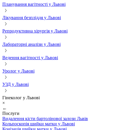
Планування вагітності у Львові
Лікування безпліддя у Львові
Репродуктивна хірургія у Львові
Лабораторні аналізи у Львові
Ведення вагітності у Львові
Уролог у Львові
УЗД у Львові
Гінеколог у Львові
×
←
Послуги
Видалення кісти бартолінової залози Львів
Кольпоскопія шийки матки у Львові
Конізація шийки матки у Львові