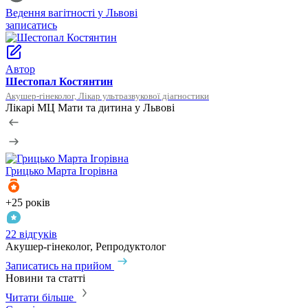
Ведення вагітності у Львові
У
записатись
з
Автор
Шестопал Костянтин
Акушер-гінеколог, Лікар ультразвукової діагностики
Лікарі МЦ Мати та дитина у Львові
Грицько
Марта Ігорівна
+25 років
+
22 відгуків
1
Акушер-гінеколог, Репродуктолог
Г
Записатись на прийом
З
Новини та статті
Читати більше