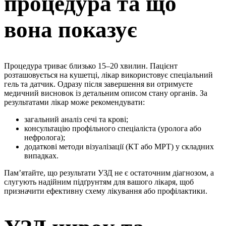
процедура та що
вона показує
Процедура триває близько 15–20 хвилин. Пацієнт
розташовується на кушетці, лікар використовує спеціальний
гель та датчик. Одразу після завершення ви отримуєте
медичний висновок із детальним описом стану органів. За
результатами лікар може рекомендувати:
загальний аналіз сечі та крові;
консультацію профільного спеціаліста (уролога або
нефролога);
додаткові методи візуалізації (КТ або МРТ) у складних
випадках.
Пам’ятайте, що результати УЗД не є остаточним діагнозом, а
слугують надійним підґрунтям для вашого лікаря, щоб
призначити ефективну схему лікування або профілактики.