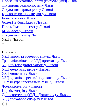
Обрізання крайньої плоті (циркумцизія) Львів
Лікування баланопоститу Львів
Лікування варикоцеле у Львові
Кріоконсервація сперми у Львові
Біопсія яєчка у Львові
Чоловіче безпліддя у Львові
Посткоїтальний тест у Львові
MAR-тест у Львові
Лікування фімозу Львів
УЗД у Львові
×
←
Послуги
УЗД нирок та сечового міхура Львів
Трансабдомінальне УЗД простати у Львові
УЗД щитоподібної залози у Львові
УЗД молочних залоз у Львові
УЗД мошонки у Львові
УЗД органів черевної порожнини у Львові
ТРУЗД (трансректальне УЗД) у Львові
Фолікулометрія у Львові
Цервікометрія у Львові
Доплерометрія (УЗД з Доплером) у Львові
УЗД лобкового симфізу у Львові