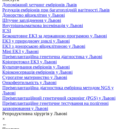
Допоміжний хетчинг ембріонів Львів
Редукція ембріонів при багатоплідній вагітності Львів
Донорство яйцеклітин у Львові
Штучне запліднення у Львові
Внутрішньоматкова інсемінація у Львові
ICSI
Безкоштовне ЕКЗ за державною програмою у Львові
ЕКЗ у природному циклі у Львові
ЕКЗ з донорською яйцеклітиною у Львові
Міні ЕКЗ у Львові
Преімплантаційна генетична діагностика у Львові
Кріопротокол ЕКЗ у Львові
Культивування ембріонів у Львові
Кріоконсервація ембріонів у Львові
Сурогатне материнство у Львові
Онкофертильність у Львові
Преімплантаційна діагностика ембріона методом NGS у
Львові
Преімплантаційний генетичний скринінг (PGS) у Львові
Преімплантаційне генетичне тестування на полігенні
захворювання у Львові
Репродуктивна хірургія у Львові
×
←