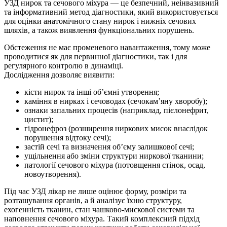
УЗД нирок та сечового міхура — це безпечний, неінвазивний
та інформативний метод діагностики, який використовується
для оцінки анатомічного стану нирок і нижніх сечових
шляхів, а також виявлення функціональних порушень.
Обстеження не має променевого навантаження, тому може
проводитися як для первинної діагностики, так і для
регулярного контролю в динаміці.
Дослідження дозволяє виявити:
кісти нирок та інші об’ємні утворення;
каміння в нирках і сечоводах (сечокам’яну хворобу);
ознаки запальних процесів (наприклад, пієлонефрит,
цистит);
гідронефроз (розширення ниркових мисок внаслідок
порушення відтоку сечі);
застій сечі та визначення об’єму залишкової сечі;
ущільнення або зміни структури ниркової тканини;
патології сечового міхура (потовщення стінок, осад,
новоутворення).
Під час УЗД лікар не лише оцінює форму, розміри та
розташування органів, а й аналізує їхню структуру,
ехогенність тканин, стан чашково-мискової системи та
наповнення сечового міхура. Такий комплексний підхід