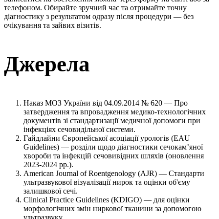
телефоном. Обирайте зручний час та отримайте точну
діагностику з результатом одразу після процедури — без
очікування та зайвих візитів.
Джерела
Наказ МОЗ України від 04.09.2014 № 620 — Про
затвердження та впровадження медико-технологічних
документів зі стандартизації медичної допомоги при
інфекціях сечовидільної системи.
Гайдлайни Європейської асоціації урологів (EAU
Guidelines) — розділи щодо діагностики сечокам’яної
хвороби та інфекцій сечовивідних шляхів (оновлення
2023-2024 рр.).
American Journal of Roentgenology (AJR) — Стандарти
ультразвукової візуалізації нирок та оцінки об'єму
залишкової сечі.
Clinical Practice Guidelines (KDIGO) — для оцінки
морфологічних змін ниркової тканини за допомогою
ультразвуку.