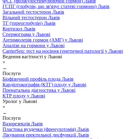
ФСГ (фолікулостимулюючий гормон) Львів
ГСПГ (глобулін, що зв'язує статеві гормони) Львів
Загальний тестостерон Львів
Вільний тестостерон Львів
ТГ (тиреоглобулін) Львів
Кортизол Львів
Спермограма у Львові
Антимюлерів гормон (АМГ) у Львові
Аналізи на гормони у Львові
CarrierSeq: тест на носіння генетичної патології у Львові
Ведення вагітності у Львові
×
←
Послуги
Біофізичний профіль плода Львів
Кардіотокографія (КТГ) плоду у Львові
Пренатальна діагностика у Львові
КТР плоду у Львові
Уролог у Львові
×
←
Послуги
Вазорезекція Львів
Пластика вуздечки (френулотомія) Львів
Лікування еректильної дисфункції Львів