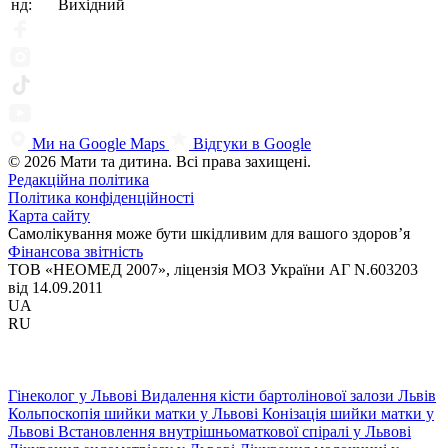
нд:
Вихідний
Ми на Google Maps
Відгуки в Google
© 2026 Мати та дитина. Всі права захищені.
Редакційна політика
Політика конфіденційності
Карта сайту
Самолікування може бути шкідливим для вашого здоров’я
Фінансова звітність
ТОВ «НЕОМЕД 2007», ліцензія МОЗ України АГ N.603203
від 14.09.2011
UA
RU
Гінеколог у Львові
Видалення кісти бартолінової залози Львів
Кольпоскопія шийки матки у Львові
Конізація шийки матки у
Львові
Встановлення внутрішньоматкової спіралі у Львові