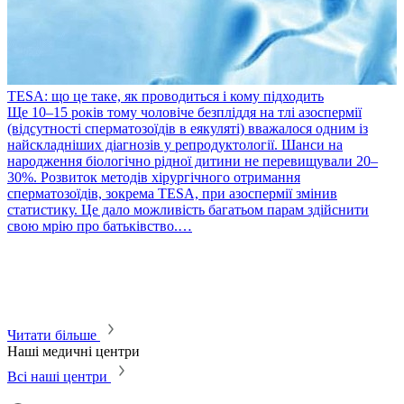
TESA: що це таке, як проводиться і кому підходить
​Ще 10–15 років тому чоловіче безпліддя на тлі азоспермії
(відсутності сперматозоїдів в еякуляті) вважалося одним із
найскладніших діагнозів у репродуктології. Шанси на
народження біологічно рідної дитини не перевищували 20–
30%. Розвиток методів хірургічного отримання
сперматозоїдів, зокрема TESA, при азоспермії змінив
статистику. Це дало можливість багатьом парам здійснити
P
свою мрію про батьківство.…
П
в
т
с
м
м
Читати більше
Наші медичні центри
Всі наші центри