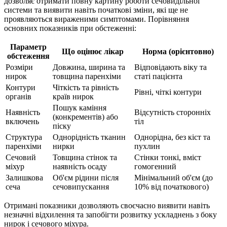
дозволяє отримати повну картину роботи сечовидільної
системи та виявити навіть початкові зміни, які ще не
проявляються вираженими симптомами. Порівняння
основних показників при обстеженні:
Параметр
Що оцінює лікар
Норма (орієнтовно)
обстеження
Розміри
Довжина, ширина та
Відповідають віку та
нирок
товщина паренхіми
статі пацієнта
Контури
Чіткість та рівність
Рівні, чіткі контури
органів
країв нирок
Пошук каміння
Наявність
Відсутність сторонніх
(конкрементів) або
включень
тіл
піску
Структура
Однорідність тканин
Однорідна, без кіст та
паренхіми
нирки
пухлин
Сечовий
Товщина стінок та
Стінки тонкі, вміст
міхур
наявність осаду
гомогенний
Залишкова
Об'єм рідини після
Мінімальний об'єм (до
сеча
сечовипускання
10% від початкового)
Отримані показники дозволяють своєчасно виявити навіть
незначні відхилення та запобігти розвитку ускладнень з боку
нирок і сечового міхура.