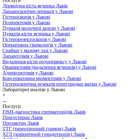
Послуги
Дермоїдна кіста яєчника Львів
Лапароскопічні операції у Львові
Гістероскопія у Львові
Поліпектомія у Львові
Пункція молочної залози у Львові
Пункція кісти яєчника у Львові
Гістерорезектоскопія у Львові
Оперативна гінекологія у Львові
Спайки у малому тазі у Львові
Лапаротомія у Львові
Видалення кісти ендоцервіксу у Львові
Оваріектомія (видалення яєчників) у Львові
Аднексектомія у Львові
Консервативна міомектомія у Львові
Гістероскопічна резекція перегородки матки у Львові
Лабораторні аналізи у Львові
×
←
Послуги
FISH-діагностика сперматозоїдів Львів
Прогестерон Львів
Пролактин Львів
ТТГ (тиреотропний гормон) Львів
ХГЛ (хоріонічний гонадотропін) Львів