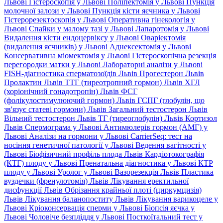
Львові
Гістероскопія у Львові
Поліпектомія у Львові
Пункція
молочної залози у Львові
Пункція кісти яєчника у Львові
Гістерорезектоскопія у Львові
Оперативна гінекологія у
Львові
Спайки у малому тазі у Львові
Лапаротомія у Львові
Видалення кісти ендоцервіксу у Львові
Оваріектомія
(видалення яєчників) у Львові
Аднексектомія у Львові
Консервативна міомектомія у Львові
Гістероскопічна резекція
перегородки матки у Львові
Лабораторні аналізи у Львові
FISH-діагностика сперматозоїдів Львів
Прогестерон Львів
Пролактин Львів
ТТГ (тиреотропний гормон) Львів
ХГЛ
(хоріонічний гонадотропін) Львів
ФСГ
(фолікулостимулюючий гормон) Львів
ГСПГ (глобулін, що
зв'язує статеві гормони) Львів
Загальний тестостерон Львів
Вільний тестостерон Львів
ТГ (тиреоглобулін) Львів
Кортизол
Львів
Спермограма у Львові
Антимюлерів гормон (АМГ) у
Львові
Аналізи на гормони у Львові
CarrierSeq: тест на
носіння генетичної патології у Львові
Ведення вагітності у
Львові
Біофізичний профіль плода Львів
Кардіотокографія
(КТГ) плоду у Львові
Пренатальна діагностика у Львові
КТР
плоду у Львові
Уролог у Львові
Вазорезекція Львів
Пластика
вуздечки (френулотомія) Львів
Лікування еректильної
дисфункції Львів
Обрізання крайньої плоті (циркумцизія)
Львів
Лікування баланопоститу Львів
Лікування варикоцеле у
Львові
Кріоконсервація сперми у Львові
Біопсія яєчка у
Львові
Чоловіче безпліддя у Львові
Посткоїтальний тест у