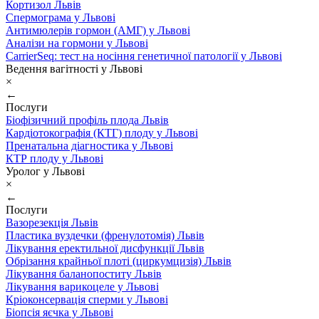
Кортизол Львів
Спермограма у Львові
Антимюлерів гормон (АМГ) у Львові
Аналізи на гормони у Львові
CarrierSeq: тест на носіння генетичної патології у Львові
Ведення вагітності у Львові
×
←
Послуги
Біофізичний профіль плода Львів
Кардіотокографія (КТГ) плоду у Львові
Пренатальна діагностика у Львові
КТР плоду у Львові
Уролог у Львові
×
←
Послуги
Вазорезекція Львів
Пластика вуздечки (френулотомія) Львів
Лікування еректильної дисфункції Львів
Обрізання крайньої плоті (циркумцизія) Львів
Лікування баланопоститу Львів
Лікування варикоцеле у Львові
Кріоконсервація сперми у Львові
Біопсія яєчка у Львові