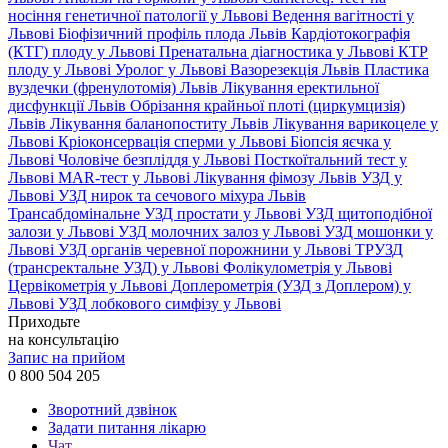
носіння генетичної патології у Львові
Ведення вагітності у
Львові
Біофізичний профіль плода Львів
Кардіотокографія
(КТГ) плоду у Львові
Пренатальна діагностика у Львові
КТР
плоду у Львові
Уролог у Львові
Вазорезекція Львів
Пластика
вуздечки (френулотомія) Львів
Лікування еректильної
дисфункції Львів
Обрізання крайньої плоті (циркумцизія)
Львів
Лікування баланопоститу Львів
Лікування варикоцеле у
Львові
Кріоконсервація сперми у Львові
Біопсія яєчка у
Львові
Чоловіче безпліддя у Львові
Посткоїтальний тест у
Львові
MAR-тест у Львові
Лікування фімозу Львів
УЗД у
Львові
УЗД нирок та сечового міхура Львів
Трансабдомінальне УЗД простати у Львові
УЗД щитоподібної
залози у Львові
УЗД молочних залоз у Львові
УЗД мошонки у
Львові
УЗД органів черевної порожнини у Львові
ТРУЗД
(трансректальне УЗД) у Львові
Фолікулометрія у Львові
Цервікометрія у Львові
Доплерометрія (УЗД з Доплером) у
Львові
УЗД лобкового симфізу у Львові
Приходьте
на консультацію
Запис на прийом
0 800 504 205
Зворотний дзвінок
Задати питання лікарю
Чат