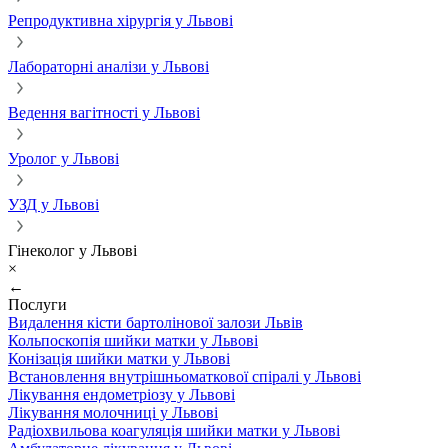
Репродуктивна хірургія у Львові
Лабораторні аналізи у Львові
Ведення вагітності у Львові
Уролог у Львові
УЗД у Львові
Гінеколог у Львові
×
←
Послуги
Видалення кісти бартолінової залози Львів
Кольпоскопія шийки матки у Львові
Конізація шийки матки у Львові
Встановлення внутрішньоматкової спіралі у Львові
Лікування ендометріозу у Львові
Лікування молочниці у Львові
Радіохвильова коагуляція шийки матки у Львові