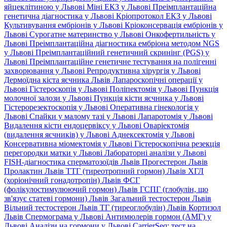
яйцеклітиною у Львові
Міні ЕКЗ у Львові
Преімплантаційна
генетична діагностика у Львові
Кріопротокол ЕКЗ у Львові
Культивування ембріонів у Львові
Кріоконсервація ембріонів у
Львові
Сурогатне материнство у Львові
Онкофертильність у
Львові
Преімплантаційна діагностика ембріона методом NGS
у Львові
Преімплантаційний генетичний скринінг (PGS) у
Львові
Преімплантаційне генетичне тестування на полігенні
захворювання у Львові
Репродуктивна хірургія у Львові
Дермоїдна кіста яєчника Львів
Лапароскопічні операції у
Львові
Гістероскопія у Львові
Поліпектомія у Львові
Пункція
молочної залози у Львові
Пункція кісти яєчника у Львові
Гістерорезектоскопія у Львові
Оперативна гінекологія у
Львові
Спайки у малому тазі у Львові
Лапаротомія у Львові
Видалення кісти ендоцервіксу у Львові
Оваріектомія
(видалення яєчників) у Львові
Аднексектомія у Львові
Консервативна міомектомія у Львові
Гістероскопічна резекція
перегородки матки у Львові
Лабораторні аналізи у Львові
FISH-діагностика сперматозоїдів Львів
Прогестерон Львів
Пролактин Львів
ТТГ (тиреотропний гормон) Львів
ХГЛ
(хоріонічний гонадотропін) Львів
ФСГ
(фолікулостимулюючий гормон) Львів
ГСПГ (глобулін, що
зв'язує статеві гормони) Львів
Загальний тестостерон Львів
Вільний тестостерон Львів
ТГ (тиреоглобулін) Львів
Кортизол
Львів
Спермограма у Львові
Антимюлерів гормон (АМГ) у
Львові
Аналізи на гормони у Львові
CarrierSeq: тест на