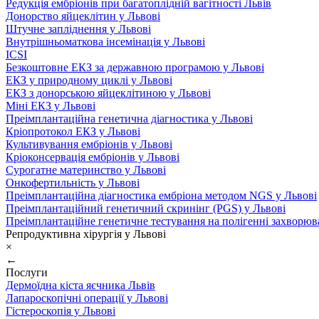
Редукція ембріонів при багатоплідній вагітності Львів
Донорство яйцеклітин у Львові
Штучне запліднення у Львові
Внутрішньоматкова інсемінація у Львові
ICSI
Безкоштовне ЕКЗ за державною програмою у Львові
ЕКЗ у природному циклі у Львові
ЕКЗ з донорською яйцеклітиною у Львові
Міні ЕКЗ у Львові
Преімплантаційна генетична діагностика у Львові
Кріопротокол ЕКЗ у Львові
Культивування ембріонів у Львові
Кріоконсервація ембріонів у Львові
Сурогатне материнство у Львові
Онкофертильність у Львові
Преімплантаційна діагностика ембріона методом NGS у Львові
Преімплантаційний генетичний скринінг (PGS) у Львові
Преімплантаційне генетичне тестування на полігенні захворюв
Репродуктивна хірургія у Львові
×
←
Послуги
Дермоїдна кіста яєчника Львів
Лапароскопічні операції у Львові
Гістероскопія у Львові