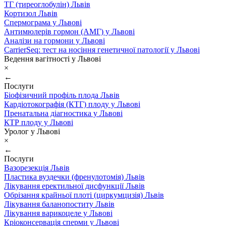
ТГ (тиреоглобулін) Львів
Кортизол Львів
Спермограма у Львові
Антимюлерів гормон (АМГ) у Львові
Аналізи на гормони у Львові
CarrierSeq: тест на носіння генетичної патології у Львові
Ведення вагітності у Львові
×
←
Послуги
Біофізичний профіль плода Львів
Кардіотокографія (КТГ) плоду у Львові
Пренатальна діагностика у Львові
КТР плоду у Львові
Уролог у Львові
×
←
Послуги
Вазорезекція Львів
Пластика вуздечки (френулотомія) Львів
Лікування еректильної дисфункції Львів
Обрізання крайньої плоті (циркумцизія) Львів
Лікування баланопоститу Львів
Лікування варикоцеле у Львові
Кріоконсервація сперми у Львові