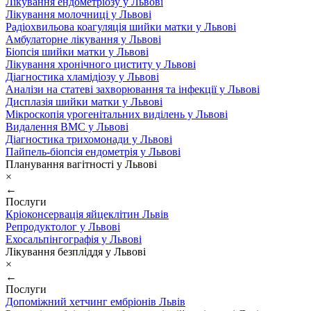
Лікування ендометріозу у Львові
Лікування молочниці у Львові
Радіохвильова коагуляція шийки матки у Львові
Амбулаторне лікування у Львові
Біопсія шийки матки у Львові
Лікування хронічного циститу у Львові
Діагностика хламідіозу у Львові
Аналізи на статеві захворювання та інфекції у Львові
Дисплазія шийки матки у Львові
Мікроскопія урогенітальних виділень у Львові
Видалення ВМС у Львові
Діагностика трихомонади у Львові
Пайпель-біопсія ендометрія у Львові
Планування вагітності у Львові
×
←
Послуги
Кріоконсервація яйцеклітин Львів
Репродуктолог у Львові
Ехосальпінгографія у Львові
Лікування безпліддя у Львові
×
←
Послуги
Допоміжний хетчинг ембріонів Львів