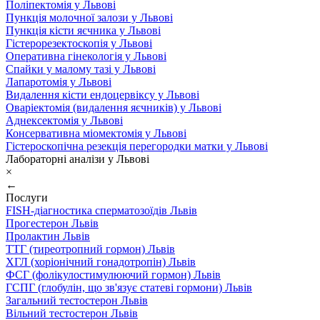
Поліпектомія у Львові
Пункція молочної залози у Львові
Пункція кісти яєчника у Львові
Гістерорезектоскопія у Львові
Оперативна гінекологія у Львові
Спайки у малому тазі у Львові
Лапаротомія у Львові
Видалення кісти ендоцервіксу у Львові
Оваріектомія (видалення яєчників) у Львові
Аднексектомія у Львові
Консервативна міомектомія у Львові
Гістероскопічна резекція перегородки матки у Львові
Лабораторні аналізи у Львові
×
←
Послуги
FISH-діагностика сперматозоїдів Львів
Прогестерон Львів
Пролактин Львів
ТТГ (тиреотропний гормон) Львів
ХГЛ (хоріонічний гонадотропін) Львів
ФСГ (фолікулостимулюючий гормон) Львів
ГСПГ (глобулін, що зв'язує статеві гормони) Львів
Загальний тестостерон Львів
Вільний тестостерон Львів