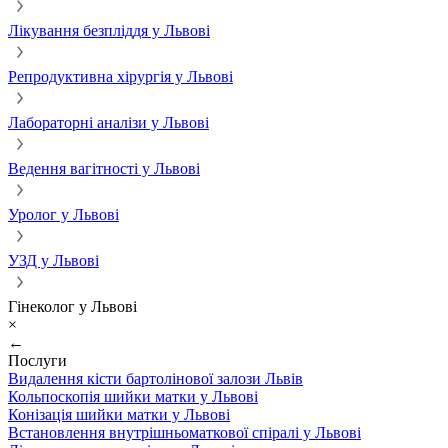
Лікування безпліддя у Львові
Репродуктивна хірургія у Львові
Лабораторні аналізи у Львові
Ведення вагітності у Львові
Уролог у Львові
УЗД у Львові
Гінеколог у Львові
×
←
Послуги
Видалення кісти бартолінової залози Львів
Кольпоскопія шийки матки у Львові
Конізація шийки матки у Львові
Встановлення внутрішньоматкової спіралі у Львові