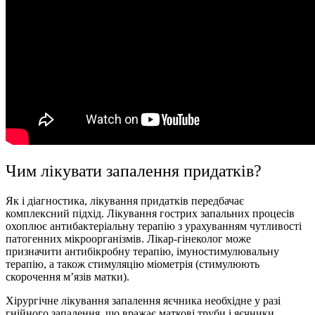
Чим лікувати запалення придатків
?
Як і діагностика,
лікування придатків
передбачає
комплексний підхід. Лікування гострих запальних процесів
охоплює антибактеріальну терапію з урахуванням чутливості
патогенних мікроорганізмів. Лікар-гінеколог може
призначити антибікробну терапію, імуностимулювальну
терапію, а також стимуляцію міометрія (стимулюють
скорочення м’язів матки).
Хірургічне
лікування запалення яєчника
необхідне у разі
гнійного запалення, що вражає маткові труби і яєчники.