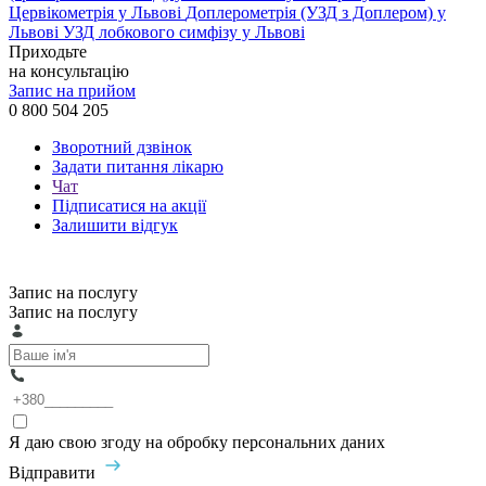
Цервікометрія у Львові
Доплерометрія (УЗД з Доплером) у
Львові
УЗД лобкового симфізу у Львові
Приходьте
на консультацію
Запис на прийом
0 800 504 205
Зворотний дзвінок
Задати питання лікарю
Чат
Підписатися на акції
Залишити відгук
Запис на послугу
Запис на послугу
Я даю свою згоду на обробку персональних даних
Відправити