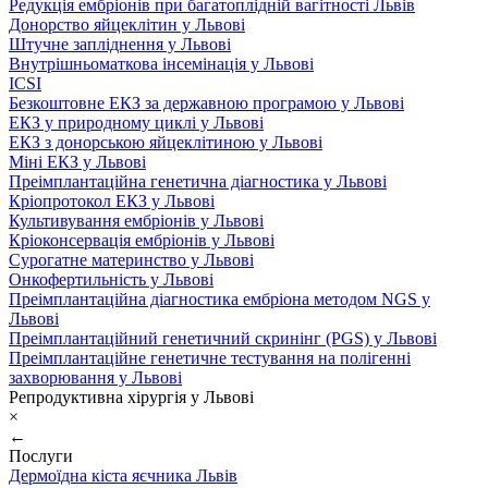
Редукція ембріонів при багатоплідній вагітності Львів
Донорство яйцеклітин у Львові
Штучне запліднення у Львові
Внутрішньоматкова інсемінація у Львові
ICSI
Безкоштовне ЕКЗ за державною програмою у Львові
ЕКЗ у природному циклі у Львові
ЕКЗ з донорською яйцеклітиною у Львові
Міні ЕКЗ у Львові
Преімплантаційна генетична діагностика у Львові
Кріопротокол ЕКЗ у Львові
Культивування ембріонів у Львові
Кріоконсервація ембріонів у Львові
Сурогатне материнство у Львові
Онкофертильність у Львові
Преімплантаційна діагностика ембріона методом NGS у
Львові
Преімплантаційний генетичний скринінг (PGS) у Львові
Преімплантаційне генетичне тестування на полігенні
захворювання у Львові
Репродуктивна хірургія у Львові
×
←
Послуги
Дермоїдна кіста яєчника Львів