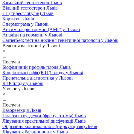
Загальний тестостерон Львів
Вільний тестостерон Львів
ТГ (тиреоглобулін) Львів
Кортизол Львів
Спермограма у Львові
Антимюлерів гормон (АМГ) у Львові
Аналізи на гормони у Львові
CarrierSeq: тест на носіння генетичної патології у Львові
Ведення вагітності у Львові
×
←
Послуги
Біофізичний профіль плода Львів
Кардіотокографія (КТГ) плоду у Львові
Пренатальна діагностика у Львові
КТР плоду у Львові
Уролог у Львові
×
←
Послуги
Вазорезекція Львів
Пластика вуздечки (френулотомія) Львів
Лікування еректильної дисфункції Львів
Обрізання крайньої плоті (циркумцизія) Львів
Лікування баланопоститу Львів