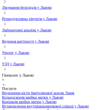
Лікування безпліддя у Львові
Репродуктивна хірургія у Львові
Лабораторні аналізи у Львові
Ведення вагітності у Львові
Уролог у Львові
УЗД у Львові
Гінеколог у Львові
×
←
Послуги
Видалення кісти бартолінової залози Львів
Кольпоскопія шийки матки у Львові
Конізація шийки матки у Львові
Встановлення внутрішньоматкової спіралі у Львові