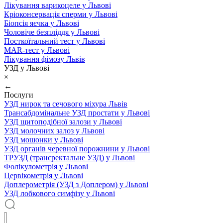
Лікування варикоцеле у Львові
Кріоконсервація сперми у Львові
Біопсія яєчка у Львові
Чоловіче безпліддя у Львові
Посткоїтальний тест у Львові
MAR-тест у Львові
Лікування фімозу Львів
УЗД у Львові
×
←
Послуги
УЗД нирок та сечового міхура Львів
Трансабдомінальне УЗД простати у Львові
УЗД щитоподібної залози у Львові
УЗД молочних залоз у Львові
УЗД мошонки у Львові
УЗД органів черевної порожнини у Львові
ТРУЗД (трансректальне УЗД) у Львові
Фолікулометрія у Львові
Цервікометрія у Львові
Доплерометрія (УЗД з Доплером) у Львові
УЗД лобкового симфізу у Львові