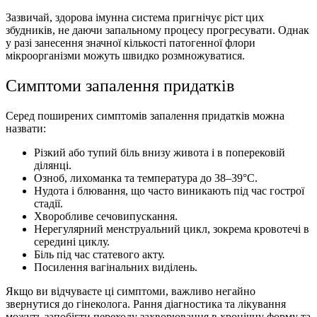
Зазвичай, здорова імунна система пригнічує ріст цих
збудників, не даючи запальному процесу прогресувати. Однак
у разі занесення значної кількості патогенної флори
мікроорганізми можуть швидко розмножуватися.
Симптоми запалення придатків
Серед поширених симптомів
запалення придатків
можна
назвати:
Різкий або тупий біль внизу живота і в поперековій
ділянці.
Озноб, лихоманка та температура до 38–39°C.
Нудота і блювання, що часто виникають під час гострої
стадії.
Хворобливе сечовипускання.
Нерегулярний менструальний цикл, зокрема кровотечі в
середині циклу.
Біль під час статевого акту.
Посилення вагінальних виділень.
Якщо ви відчуваєте ці симптоми, важливо негайно
звернутися до гінеколога. Рання діагностика та лікування
можуть запобігти переходу захворювання в хронічну форму та