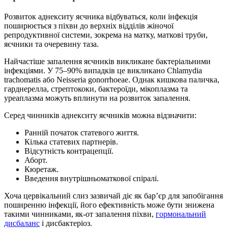
Розвиток
аднекситу яєчника
відбуваться, коли інфекція
поширюється з піхви до верхніх відділів жіночої
репродуктивної системи, зокрема на матку, маткові труби,
яєчники та очеревину таза.
Найчастіше запалення яєчників викликане бактеріальними
інфекціями. У 75–90% випадків це викликано Chlamydia
trachomatis або Neisseria gonorrhoeae. Однак кишкова паличка,
гарднерелла, стрептококи, бактероїди, мікоплазма та
уреаплазма можуть вплинути на розвиток запалення.
Серед чинників аднекситу яєчників можна відзначити:
Ранній початок статевого життя.
Кілька статевих партнерів.
Відсутність контрацепції.
Аборт.
Кюретаж.
Введення внутрішньоматкової спіралі.
Хоча цервікальний слиз зазвичай діє як бар’єр для запобігання
поширенню інфекції, його ефективність може бути знижена
такими чинниками, як-от запалення піхви,
гормональний
дисбаланс
і дисбактеріоз.