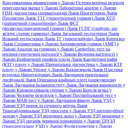
Консервативна міомектомія у Львові
Гістероскопічна резекція
перегородки матки у Львові
Лабораторні аналізи у Львові
FISH-діагностика сперматозоїдів Львів
Прогестерон Львів
Пролактин Львів
ТТГ (тиреотропний гормон) Львів
ХГЛ
(хоріонічний гонадотропін) Львів
ФСГ
(фолікулостимулюючий гормон) Львів
ГСПГ (глобулін, що
зв'язує статеві гормони) Львів
Загальний тестостерон Львів
Вільний тестостерон Львів
ТГ (тиреоглобулін) Львів
Кортизол
Львів
Спермограма у Львові
Антимюлерів гормон (АМГ) у
Львові
Аналізи на гормони у Львові
CarrierSeq: тест на
носіння генетичної патології у Львові
Ведення вагітності у
Львові
Біофізичний профіль плода Львів
Кардіотокографія
(КТГ) плоду у Львові
Пренатальна діагностика у Львові
КТР
плоду у Львові
Уролог у Львові
Вазорезекція Львів
Пластика
вуздечки (френулотомія) Львів
Лікування еректильної
дисфункції Львів
Обрізання крайньої плоті (циркумцизія)
Львів
Лікування баланопоститу Львів
Лікування варикоцеле у
Львові
Кріоконсервація сперми у Львові
Біопсія яєчка у
Львові
Чоловіче безпліддя у Львові
Посткоїтальний тест у
Львові
MAR-тест у Львові
Лікування фімозу Львів
УЗД у
Львові
УЗД нирок та сечового міхура Львів
Трансабдомінальне УЗД простати у Львові
УЗД щитоподібної
залози у Львові
УЗД молочних залоз у Львові
УЗД мошонки у
Львові
УЗД органів черевної порожнини у Львові
ТРУЗД
(трансректальне УЗД) у Львові
Фолікулометрія у Львові