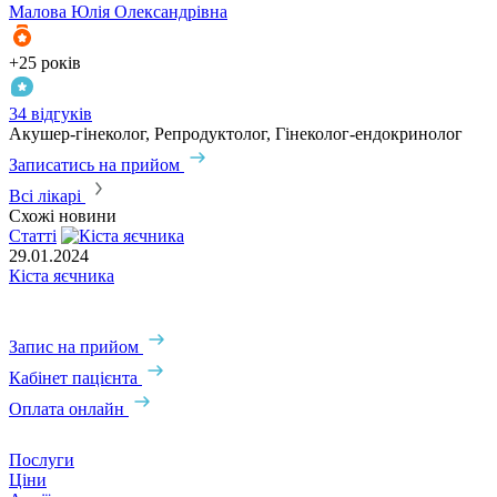
Малова
Юлія Олександрівна
+25 років
+
34 відгуків
1
Акушер-гінеколог, Репродуктолог, Гінеколог-ендокринолог
А
Записатись на прийом
З
Всі лікарі
Схожі новини
Статті
С
29.01.2024
0
Кіста яєчника
Г
Запис на прийом
Кабінет пацієнта
Оплата онлайн
Послуги
Ціни