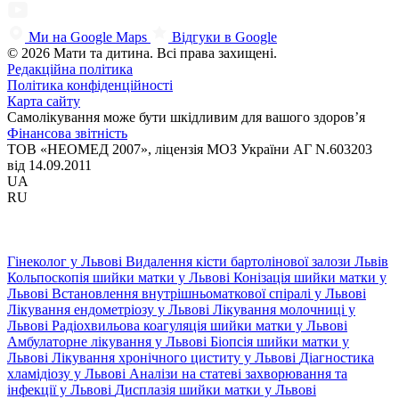
Ми на Google Maps
Відгуки в Google
© 2026 Мати та дитина. Всі права захищені.
Редакційна політика
Політика конфіденційності
Карта сайту
Самолікування може бути шкідливим для вашого здоров’я
Фінансова звітність
ТОВ «НЕОМЕД 2007», ліцензія МОЗ України АГ N.603203
від 14.09.2011
UA
RU
Гінеколог у Львові
Видалення кісти бартолінової залози Львів
Кольпоскопія шийки матки у Львові
Конізація шийки матки у
Львові
Встановлення внутрішньоматкової спіралі у Львові
Лікування ендометріозу у Львові
Лікування молочниці у
Львові
Радіохвильова коагуляція шийки матки у Львові
Амбулаторне лікування у Львові
Біопсія шийки матки у
Львові
Лікування хронічного циститу у Львові
Діагностика
хламідіозу у Львові
Аналізи на статеві захворювання та
інфекції у Львові
Дисплазія шийки матки у Львові