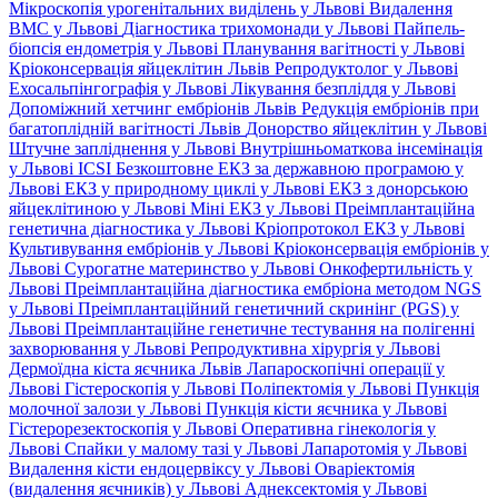
Мікроскопія урогенітальних виділень у Львові
Видалення
ВМС у Львові
Діагностика трихомонади у Львові
Пайпель-
біопсія ендометрія у Львові
Планування вагітності у Львові
Кріоконсервація яйцеклітин Львів
Репродуктолог у Львові
Ехосальпінгографія у Львові
Лікування безпліддя у Львові
Допоміжний хетчинг ембріонів Львів
Редукція ембріонів при
багатоплідній вагітності Львів
Донорство яйцеклітин у Львові
Штучне запліднення у Львові
Внутрішньоматкова інсемінація
у Львові
ICSI
Безкоштовне ЕКЗ за державною програмою у
Львові
ЕКЗ у природному циклі у Львові
ЕКЗ з донорською
яйцеклітиною у Львові
Міні ЕКЗ у Львові
Преімплантаційна
генетична діагностика у Львові
Кріопротокол ЕКЗ у Львові
Культивування ембріонів у Львові
Кріоконсервація ембріонів у
Львові
Сурогатне материнство у Львові
Онкофертильність у
Львові
Преімплантаційна діагностика ембріона методом NGS
у Львові
Преімплантаційний генетичний скринінг (PGS) у
Львові
Преімплантаційне генетичне тестування на полігенні
захворювання у Львові
Репродуктивна хірургія у Львові
Дермоїдна кіста яєчника Львів
Лапароскопічні операції у
Львові
Гістероскопія у Львові
Поліпектомія у Львові
Пункція
молочної залози у Львові
Пункція кісти яєчника у Львові
Гістерорезектоскопія у Львові
Оперативна гінекологія у
Львові
Спайки у малому тазі у Львові
Лапаротомія у Львові
Видалення кісти ендоцервіксу у Львові
Оваріектомія
(видалення яєчників) у Львові
Аднексектомія у Львові