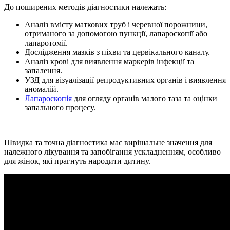
До поширених методiв дiагностики належать:
Аналіз вмісту маткових труб і черевної порожнини,
отриманого за допомогою пункції, лапароскопії або
лапаротомії.
Дослідження мазків з піхви та цервікального каналу.
Аналіз крові для виявлення маркерів інфекції та
запалення.
УЗД для візуалізації репродуктивних органів і виявлення
аномалій.
Лапароскопія
для огляду органів малого таза та оцінки
запального процесу.
Швидка та точна діагностика має вирішальне значення для
належного лікування та запобігання ускладненням, особливо
для жінок, які прагнуть народити дитину.