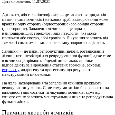
Дата оновлення: 11.07.2025
Аднексит, або сальпінгоофорит, — це запалення придатків
матки, а саме яєчників і маткових труб. Захворювання може
вражати одну сторону (одностороннє) або обидві сторони
(двостороннє).
Запалення яєчника
— це одна з
найпоширеніших гінекологічних патологій, яка може
протікати або гостро, абоі хронічно. Лікування залежить від
тяжкості симптомів і загального стану здоров’я пацієнтки.
Яєчники — це парні репродуктивні залози, розташовані в
ділянці таза, необхідні для репродуктивної функції, адже саме
в яєчниках дозрівають яйцеклітини. Також яєчники
відповідають за вироблення статевих гормонів, зокрема
естрогену
, андрогену та прогестину, що регулюють
менструальний цикл жінки.
На жаль, захворювання та запалення яєчників вражають
велику частину жінок. Саме тому ми хотіли б наголосити на
важливості діагностики та лікування яєчників, адже від
їхнього стану залежить менструальний цикл та репродуктивна
функція жінки.
Причини
хвороби яєчників