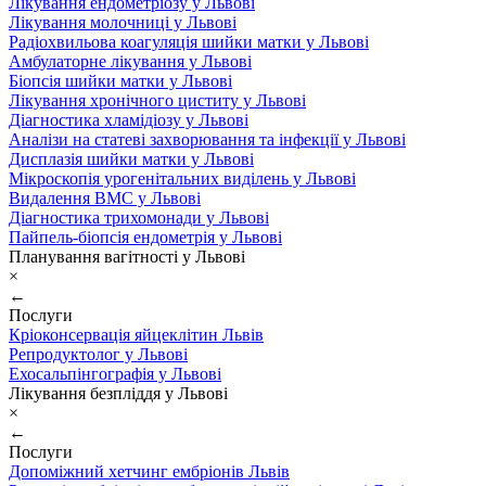
Лікування ендометріозу у Львові
Лікування молочниці у Львові
Радіохвильова коагуляція шийки матки у Львові
Амбулаторне лікування у Львові
Біопсія шийки матки у Львові
Лікування хронічного циститу у Львові
Діагностика хламідіозу у Львові
Аналізи на статеві захворювання та інфекції у Львові
Дисплазія шийки матки у Львові
Мікроскопія урогенітальних виділень у Львові
Видалення ВМС у Львові
Діагностика трихомонади у Львові
Пайпель-біопсія ендометрія у Львові
Планування вагітності у Львові
×
←
Послуги
Кріоконсервація яйцеклітин Львів
Репродуктолог у Львові
Ехосальпінгографія у Львові
Лікування безпліддя у Львові
×
←
Послуги
Допоміжний хетчинг ембріонів Львів