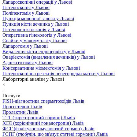
Лапароскопічні операції у Львові
Гістероскопія у Львові
Поліпектомія у Львові
Пункція молочної залози у Львові
Пункція кісти яєчника у Львові
Гістерорезектоскопія у Львові
Оперативна гінекологія у Львові
Спайки у малому тазі у Львові
Лапаротомія у Львові
Видалення кісти ендоцервіксу у Львові
Оваріектомія (видалення яєчників) у Львові
Аднексектомія у Львові
Консервативна міомектомія у Львові
Гістероскопічна резекція перегородки матки у Львові
Лабораторні аналізи у Львові
×
←
Послуги
FISH-діагностика сперматозоїдів Львів
Прогестерон Львів
Пролактин Львів
ТТГ (тиреотропний гормон) Львів
ХГЛ (хоріонічний гонадотропін) Львів
ФСГ (фолікулостимулюючий гормон) Львів
ГСПГ (глобулін, що зв'язує статеві гормони) Львів