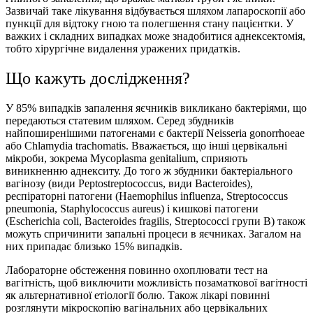
Зазвичай таке лікування відбувається шляхом лапароскопії або
пункції для відтоку гною та полегшення стану пацієнтки. У
важких і складних випадках може знадобитися аднексектомія,
тобто хірургічне видалення уражених придатків.
Що кажуть дослiдження?
У 85% випадків запалення яєчникiв викликано бактеріями, що
передаються статевим шляхом. Серед збудників
найпоширенішими патогенами є бактерії Neisseria gonorrhoeae
або Chlamydia trachomatis. Вважається, що інші цервікальні
мікроби, зокрема Mycoplasma genitalium, сприяють
виникненню аднекситу. До того ж збудники бактеріального
вагінозу (види Peptostreptococcus, види Bacteroides),
респіраторні патогени (Haemophilus influenza, Streptococcus
pneumonia, Staphylococcus aureus) і кишкові патогени
(Escherichia coli, Bacteroides fragilis, Streptococci групи B) також
можуть спричинити запальні процеси в яєчниках. Загалом на
них припадає близько 15% випадків.
Лабораторне обстеження повинно охоплювати тест на
вагітність, щоб виключити можливість позаматкової вагітності
як альтернативної етіології болю. Також лікарі повинні
розглянути мікроскопію вагінальних або цервікальних