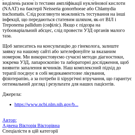
виділень разом із тестами ампліфікації нуклеїнової кислоти
(NAAT) на бактерії Neisseria gonorrhoeae або Chlamydia
trachomatis. Слід розглянути можливість тестування на інші
інфекції, що передаються статевим шляхом, як-от ВІЛ і
Treponema pallidum (сифіліс). Якщо є підозра на
тубооваріальний абсцес, слід провести УЗД органів малого
таза.
Щоб записатись на консультацію до
гінеколога
, залиште
заявку на нашому сайті або зателефонуйте за вказаним
номером. Ми використовуємо сучасні методи діагностики,
зокрема УЗД, лапароскопію та лабораторні дослідження, щоб
виявити запалення яєчників. Наш комплексний підхід до
терапії поєднує в собі медикаментозне лікування,
фізіотерапію, а за потреби іі хірургічні втручання, що гарантує
оптимальний догляд і результати для наших пацієнтів.
Джерела:
https://www.ncbi.nlm.nih.gov/b...
Автор:
Адвена Вікторія Вікторівна
Спеціалісти в цій категорії