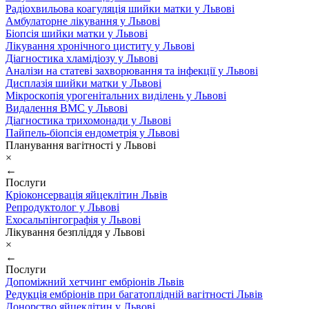
Радіохвильова коагуляція шийки матки у Львові
Амбулаторне лікування у Львові
Біопсія шийки матки у Львові
Лікування хронічного циститу у Львові
Діагностика хламідіозу у Львові
Аналізи на статеві захворювання та інфекції у Львові
Дисплазія шийки матки у Львові
Мікроскопія урогенітальних виділень у Львові
Видалення ВМС у Львові
Діагностика трихомонади у Львові
Пайпель-біопсія ендометрія у Львові
Планування вагітності у Львові
×
←
Послуги
Кріоконсервація яйцеклітин Львів
Репродуктолог у Львові
Ехосальпінгографія у Львові
Лікування безпліддя у Львові
×
←
Послуги
Допоміжний хетчинг ембріонів Львів
Редукція ембріонів при багатоплідній вагітності Львів
Донорство яйцеклітин у Львові