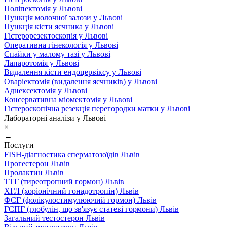
Поліпектомія у Львові
Пункція молочної залози у Львові
Пункція кісти яєчника у Львові
Гістерорезектоскопія у Львові
Оперативна гінекологія у Львові
Спайки у малому тазі у Львові
Лапаротомія у Львові
Видалення кісти ендоцервіксу у Львові
Оваріектомія (видалення яєчників) у Львові
Аднексектомія у Львові
Консервативна міомектомія у Львові
Гістероскопічна резекція перегородки матки у Львові
Лабораторні аналізи у Львові
×
←
Послуги
FISH-діагностика сперматозоїдів Львів
Прогестерон Львів
Пролактин Львів
ТТГ (тиреотропний гормон) Львів
ХГЛ (хоріонічний гонадотропін) Львів
ФСГ (фолікулостимулюючий гормон) Львів
ГСПГ (глобулін, що зв'язує статеві гормони) Львів
Загальний тестостерон Львів