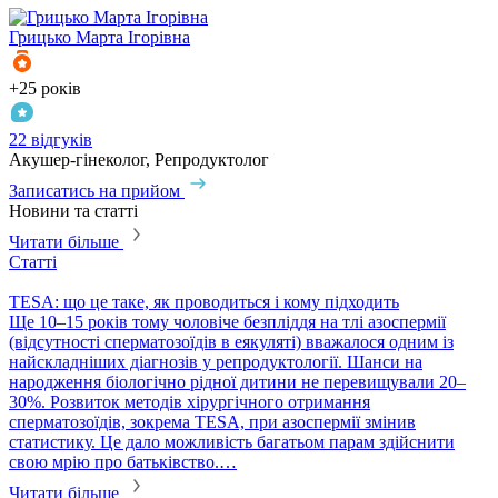
Грицько
Марта Ігорівна
+25 років
+
22 відгуків
1
Акушер-гінеколог, Репродуктолог
Г
Записатись на прийом
З
Новини та статті
Читати більше
Статті
С
TESA: що це таке, як проводиться і кому підходить
P
​Ще 10–15 років тому чоловіче безпліддя на тлі азоспермії
П
(відсутності сперматозоїдів в еякуляті) вважалося одним із
в
найскладніших діагнозів у репродуктології. Шанси на
т
народження біологічно рідної дитини не перевищували 20–
с
30%. Розвиток методів хірургічного отримання
м
сперматозоїдів, зокрема TESA, при азоспермії змінив
м
статистику. Це дало можливість багатьом парам здійснити
свою мрію про батьківство.…
Читати більше