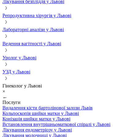
Лікування безпліддя у Львові
Репродуктивна хірургія у Львові
Лабораторні аналізи у Львові
Ведення вагітності у Львові
Уролог у Львові
УЗД у Львові
Гінеколог у Львові
×
←
Послуги
Видалення кісти бартолінової залози Львів
Кольпоскопія шийки матки у Львові
Конізація шийки матки у Львові
Встановлення внутрішньоматкової спіралі у Львові
Лікування ендометріозу у Львові
Лікування молочниці у Львові