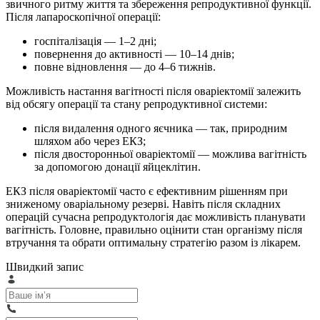
звичного ритму життя та збереження репродуктивної функції.
Після лапароскопічної операції:
госпіталізація — 1–2 дні;
повернення до активності — 10–14 днів;
повне відновлення — до 4–6 тижнів.
Можливість настання вагітності після оваріектомії залежить
від обсягу операції та стану репродуктивної системи:
після видалення одного яєчника — так, природним
шляхом або через ЕКЗ;
після двосторонньої оваріектомії — можлива вагітність
за допомогою донації яйцеклітин.
ЕКЗ після оваріектомії часто є ефективним рішенням при
зниженому оваріальному резерві. Навіть після складних
операцій сучасна репродуктологія дає можливість планувати
вагітність. Головне, правильно оцінити стан організму після
втручання та обрати оптимальну стратегію разом із лікарем.
Швидкий запис