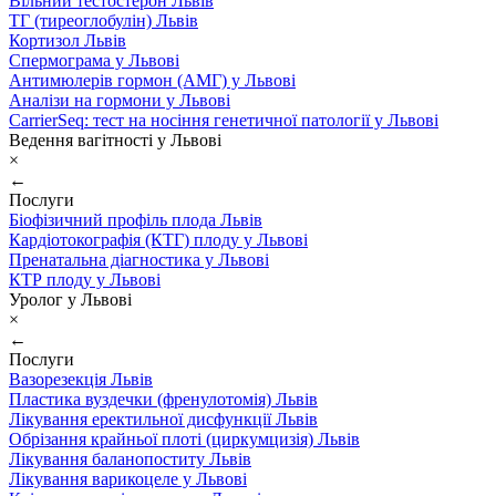
Вільний тестостерон Львів
ТГ (тиреоглобулін) Львів
Кортизол Львів
Спермограма у Львові
Антимюлерів гормон (АМГ) у Львові
Аналізи на гормони у Львові
CarrierSeq: тест на носіння генетичної патології у Львові
Ведення вагітності у Львові
×
←
Послуги
Біофізичний профіль плода Львів
Кардіотокографія (КТГ) плоду у Львові
Пренатальна діагностика у Львові
КТР плоду у Львові
Уролог у Львові
×
←
Послуги
Вазорезекція Львів
Пластика вуздечки (френулотомія) Львів
Лікування еректильної дисфункції Львів
Обрізання крайньої плоті (циркумцизія) Львів
Лікування баланопоститу Львів
Лікування варикоцеле у Львові