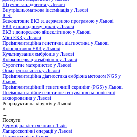
Штучне запліднення у Львові
Внутрішньоматкова інсемінація у Львові
ICSI
Безкоштовне ЕКЗ за державною програмою у Львові
ЕКЗ у природному циклі у Львові
ЕКЗ з донорською яйцеклітиною у Львові
Міні ЕКЗ у Львові
Преімплантаційна генетична діагностика у Львові
Кріопротокол ЕКЗ у Львові
Культивування ембріонів у Львові
Кріоконсервація ембріонів у Львові
Сурогатне материнство у Львові
Онкофертильність у Львові
Преімплантаційна діагностика ембріона методом NGS у
Львові
Преімплантаційний генетичний скринінг (PGS) у Львові
Преімплантаційне генетичне тестування на полігенні
захворювання у Львові
Репродуктивна хірургія у Львові
×
←
Послуги
Дермоїдна кіста яєчника Львів
Лапароскопічні операції у Львові
Гістероскопія у Львові