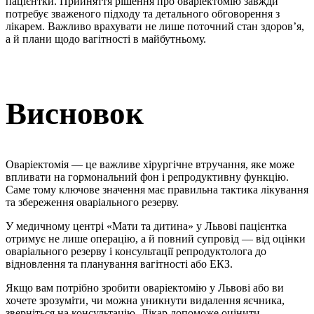
пацієнтки. Прийняття рішення про оваріектомію завжди
потребує зваженого підходу та детального обговорення з
лікарем. Важливо врахувати не лише поточний стан здоров’я,
а й плани щодо вагітності в майбутньому.
Висновок
Оваріектомія — це важливе хірургічне втручання, яке може
впливати на гормональний фон і репродуктивну функцію.
Саме тому ключове значення має правильна тактика лікування
та збереження оваріального резерву.
У медичному центрі «Мати та дитина» у Львові пацієнтка
отримує не лише операцію, а й повний супровід — від оцінки
оваріального резерву і консультації репродуктолога до
відновлення та планування вагітності або ЕКЗ.
Якщо вам потрібно зробити оваріектомію у Львові або ви
хочете зрозуміти, чи можна уникнути видалення яєчника,
зверніться на консультацію. Лікар допоможе оцінити