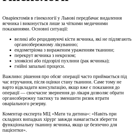
Оваріектомія в гінекології у Львові передбачає видалення
яєчника і виконується лише за чіткими медичними
показаннями. Основні ситуації:
великі або рецидивуючі кісти яєчника, які не підлягають
органозбережному лікуванню;
ендометріома з вираженим ураженням тканини;
перекрут яєчника з некрозом;
злоякісні або підозрілі пухлини (рак яєчника);
гнійні запальні процеси.
Важливо: рішення про обсяг операції часто приймається під
час втручання, після оцінки стану тканини. Саме тому не
варто відкладати консультацію, якщо вже є показання до
операції — своєчасне звернення до лікаря дозволяє обрати
органозбережну тактику та зменшити ризик втрати
оваріального резерву.
Коментар експерта МЦ «Мати та дитина»: «Навіть при
складних випадках хірург завжди намагається зберегти
функціональну тканину яєчника, якщо це безпечно для
пацієнтки».