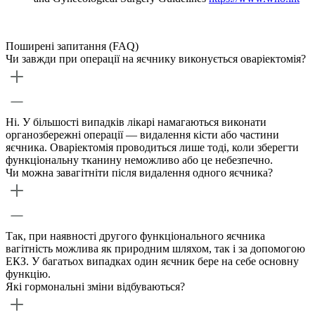
Поширені запитання (FAQ)
Чи завжди при операції на яєчнику виконується оваріектомія?
Ні. У більшості випадків лікарі намагаються виконати
органозбережні операції — видалення кісти або частини
яєчника. Оваріектомія проводиться лише тоді, коли зберегти
функціональну тканину неможливо або це небезпечно.
Чи можна завагітніти після видалення одного яєчника?
Так, при наявності другого функціонального яєчника
вагітність можлива як природним шляхом, так і за допомогою
ЕКЗ. У багатьох випадках один яєчник бере на себе основну
функцію.
Які гормональні зміни відбуваються?