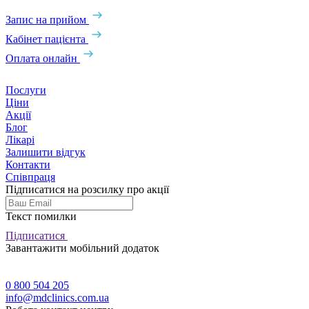
Запис на прийом
Кабінет пацієнта
Оплата онлайн
Послуги
Ціни
Акції
Блог
Лікарі
Залишити відгук
Контакти
Співпраця
Підписатися на розсилку про акції
Текст помилки
Підписатися
Завантажити мобільний додаток
0 800 504 205
info@mdclinics.com.ua