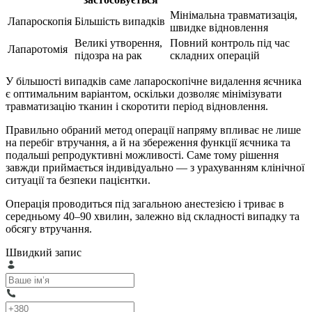
Мінімальна травматизація,
Лапароскопія
Більшість випадків
швидке відновлення
Великі утворення,
Повний контроль під час
Лапаротомія
підозра на рак
складних операцій
У більшості випадків саме лапароскопічне видалення яєчника
є оптимальним варіантом, оскільки дозволяє мінімізувати
травматизацію тканин і скоротити період відновлення.
Правильно обраний метод операції напряму впливає не лише
на перебіг втручання, а й на збереження функції яєчника та
подальші репродуктивні можливості. Саме тому рішення
завжди приймається індивідуально — з урахуванням клінічної
ситуації та безпеки пацієнтки.
Операція проводиться під загальною анестезією і триває в
середньому 40–90 хвилин, залежно від складності випадку та
обсягу втручання.
Швидкий запис