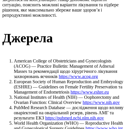
ситуацію, пояснить можливі варіанти лікування та підбере
рішення, яке максимально збереже ваше здоров’я і
репродуктивні можливості.
Джерела
American College of Obstetricians and Gynecologists
(ACOG) — Practice Bulletin: Management of Adnexal
Masses та рекомендації щодо хірургічного лікування
захворювань яєчників
https://www.acog.org
European Society of Human Reproduction and Embryology
(ESHRE) — Guidelines on Female Fertility Preservation та
Management of Endometriosis
https://www.eshre.eu
National Institutes of Health (NIH) — Oophorectomy and
Ovarian Function: Clinical Overview
https://www.nih.gov
PubMed Research Database — дослідження щодо впливу
оваріектомії на оваріальний резерв, рівень АМГ та
результати ЕКЗ
https://pubmed.ncbi.nlm.nih.gov
World Health Organization (WHO) — Reproductive Health
and Gynecological Surgery Guidelines
https://www.who.int