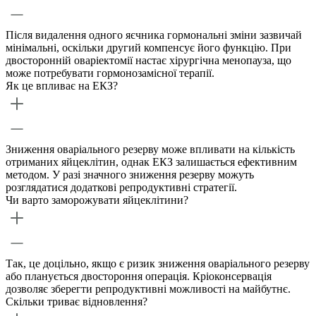
Після видалення одного яєчника гормональні зміни зазвичай
мінімальні, оскільки другий компенсує його функцію. При
двосторонній оваріектомії настає хірургічна менопауза, що
може потребувати гормонозамісної терапії.
Як це впливає на ЕКЗ?
Зниження оваріального резерву може впливати на кількість
отриманих яйцеклітин, однак ЕКЗ залишається ефективним
методом. У разі значного зниження резерву можуть
розглядатися додаткові репродуктивні стратегії.
Чи варто заморожувати яйцеклітини?
Так, це доцільно, якщо є ризик зниження оваріального резерву
або планується двостороння операція. Кріоконсервація
дозволяє зберегти репродуктивні можливості на майбутнє.
Скільки триває відновлення?