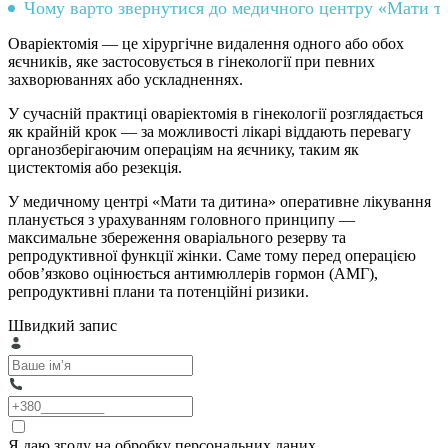
Чому варто звернутися до медичного центру «Мати та
Оваріектомія — це хірургічне видалення одного або обох
яєчників, яке застосовується в гінекології при певних
захворюваннях або ускладненнях.
У сучасній практиці оваріектомія в гінекології розглядається
як крайній крок — за можливості лікарі віддають перевагу
органозберігаючим операціям на яєчнику, таким як
цистектомія або резекція.
У медичному центрі «Мати та дитина» оперативне лікування
планується з урахуванням головного принципу —
максимальне збереження оваріального резерву та
репродуктивної функції жінки. Саме тому перед операцією
обов’язково оцінюється антимюллерів гормон (АМГ),
репродуктивні плани та потенційні ризики.
Швидкий запис
Я даю згоду на обробку персональних даних