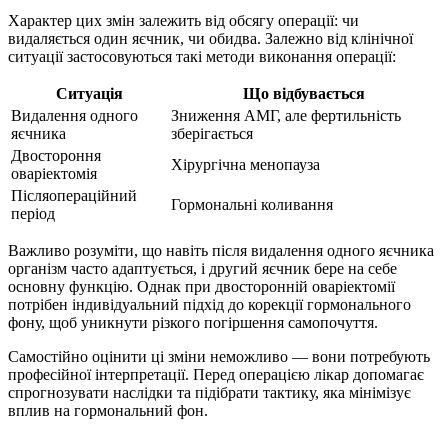
Характер цих змін залежить від обсягу операції: чи
видаляється один яєчник, чи обидва. Залежно від клінічної
ситуації застосовуються такі методи виконання операції:
Ситуація
Що відбувається
Видалення одного
Зниження АМГ, але фертильність
яєчника
зберігається
Двостороння
Хірургічна менопауза
оваріектомія
Післяопераційний
Гормональні коливання
період
Важливо розуміти, що навіть після видалення одного яєчника
організм часто адаптується, і другий яєчник бере на себе
основну функцію. Однак при двосторонній оваріектомії
потрібен індивідуальний підхід до корекції гормонального
фону, щоб уникнути різкого погіршення самопочуття.
Самостійно оцінити ці зміни неможливо — вони потребують
професійної інтерпретації. Перед операцією лікар допомагає
спрогнозувати наслідки та підібрати тактику, яка мінімізує
вплив на гормональний фон.