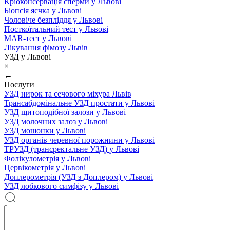
Кріоконсервація сперми у Львові
Біопсія яєчка у Львові
Чоловіче безпліддя у Львові
Посткоїтальний тест у Львові
MAR-тест у Львові
Лікування фімозу Львів
УЗД у Львові
×
←
Послуги
УЗД нирок та сечового міхура Львів
Трансабдомінальне УЗД простати у Львові
УЗД щитоподібної залози у Львові
УЗД молочних залоз у Львові
УЗД мошонки у Львові
УЗД органів черевної порожнини у Львові
ТРУЗД (трансректальне УЗД) у Львові
Фолікулометрія у Львові
Цервікометрія у Львові
Доплерометрія (УЗД з Доплером) у Львові
УЗД лобкового симфізу у Львові