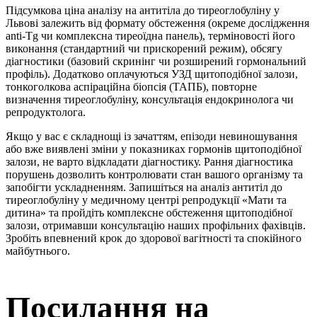
Підсумкова ціна аналізу на антитіла до тиреоглобуліну у
Львові залежить від формату обстеження (окреме дослідження
anti-Tg чи комплексна тиреоїдна панель), терміновості його
виконання (стандартний чи прискорений режим), обсягу
діагностики (базовий скринінг чи розширений гормональний
профіль). Додатково оплачуються УЗД щитоподібної залози,
тонкоголкова аспіраційна біопсія (ТАПБ), повторне
визначення тиреоглобуліну, консультація ендокринолога чи
репродуктолога.
Якщо у вас є складнощі із зачаттям, епізоди невиношування
або вже виявлені зміни у показниках гормонів щитоподібної
залози, не варто відкладати діагностику. Рання діагностика
порушень дозволить контролювати стан вашого організму та
запобігти ускладненням. Запишіться на аналіз антитіл до
тиреоглобуліну у медичному центрі репродукції «Мати та
дитина» та пройдіть комплексне обстеження щитоподібної
залози, отримавши консультацію наших профільних фахівців.
Зробіть впевнений крок до здорової вагітності та спокійного
майбутнього.
Посилання на