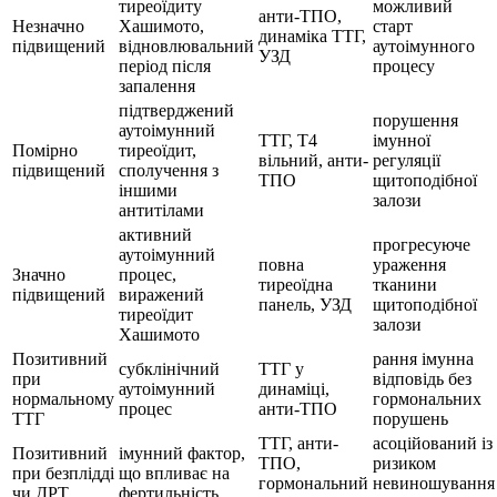
тиреоїдиту
можливий
анти-ТПО,
Незначно
Хашимото,
старт
динаміка ТТГ,
підвищений
відновлювальний
аутоімунного
УЗД
період після
процесу
запалення
підтверджений
порушення
аутоімунний
ТТГ, Т4
імунної
Помірно
тиреоїдит,
вільний, анти-
регуляції
підвищений
сполучення з
ТПО
щитоподібної
іншими
залози
антитілами
активний
прогресуюче
аутоімунний
повна
ураження
Значно
процес,
тиреоїдна
тканини
підвищений
виражений
панель, УЗД
щитоподібної
тиреоїдит
залози
Хашимото
Позитивний
рання імунна
субклінічний
ТТГ у
при
відповідь без
аутоімунний
динаміці,
нормальному
гормональних
процес
анти-ТПО
ТТГ
порушень
ТТГ, анти-
асоційований із
Позитивний
імунний фактор,
ТПО,
ризиком
при безплідді
що впливає на
гормональний
невиношування
чи ДРТ
фертильність