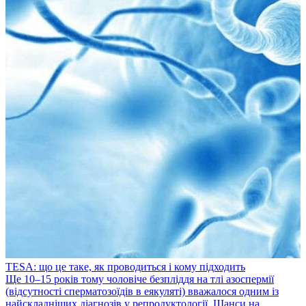
TESA: що це таке, як проводиться і кому підходить
​Ще 10–15 років тому чоловіче безпліддя на тлі азоспермії
(відсутності сперматозоїдів в еякуляті) вважалося одним із
найскладніших діагнозів у репродуктології. Шанси на