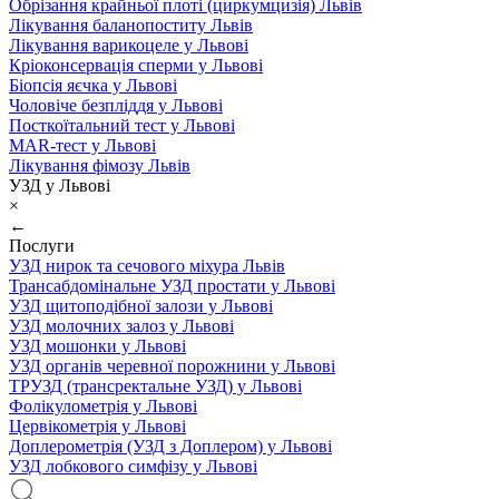
Обрізання крайньої плоті (циркумцизія) Львів
Лікування баланопоститу Львів
Лікування варикоцеле у Львові
Кріоконсервація сперми у Львові
Біопсія яєчка у Львові
Чоловіче безпліддя у Львові
Посткоїтальний тест у Львові
MAR-тест у Львові
Лікування фімозу Львів
УЗД у Львові
×
←
Послуги
УЗД нирок та сечового міхура Львів
Трансабдомінальне УЗД простати у Львові
УЗД щитоподібної залози у Львові
УЗД молочних залоз у Львові
УЗД мошонки у Львові
УЗД органів черевної порожнини у Львові
ТРУЗД (трансректальне УЗД) у Львові
Фолікулометрія у Львові
Цервікометрія у Львові
Доплерометрія (УЗД з Доплером) у Львові
УЗД лобкового симфізу у Львові