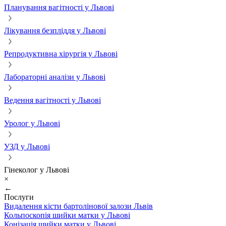
Планування вагітності у Львові
Лікування безпліддя у Львові
Репродуктивна хірургія у Львові
Лабораторні аналізи у Львові
Ведення вагітності у Львові
Уролог у Львові
УЗД у Львові
Гінеколог у Львові
×
←
Послуги
Видалення кісти бартолінової залози Львів
Кольпоскопія шийки матки у Львові
Конізація шийки матки у Львові