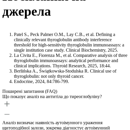
джерела
Patel S., Peck Palmer O.M., Lay C.B., et al. Defining a
clinically relevant thyroglobulin antibody interference
threshold for high-sensitivity thyroglobulin immunoassays: a
single institution case study. Clinical Biochemistry, 2025.
La Civita E., Fiorenza M., et al. Comparative analysis of three
thyroglobulin immunoassays: analytical performance and
clinical implications. Thyroid Research, 2025, 18:44.
Berlińska A., Świątkowska-Stodulska R. Clinical use of
thyroglobulin: not only thyroid cancer.
Endocrine, 2024, 84:786-799.
Поширені запитання (FAQ)
Що показує аналіз на антитіла до тиреоглобуліну?
Аналіз визначає наявність аутоімунного ураження
щитоподібної залози, зокрема діагностує аутоімунний