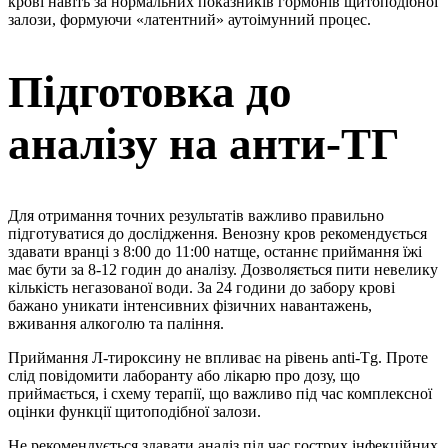
крові навіть за нормальних показників гормонів щитоподібної
залози, формуючи «латентний» аутоімунний процес.
Підготовка до
аналізу на анти-ТГ
Для отримання точних результатів важливо правильно
підготуватися до дослідження. Венозну кров рекомендується
здавати вранці з 8:00 до 11:00 натще, останнє приймання їжі
має бути за 8-12 годин до аналізу. Дозволяється пити невелику
кількість негазованої води. За 24 години до забору крові
бажано уникати інтенсивних фізичних навантажень,
вживання алкоголю та паління.
Приймання Л-тироксину не впливає на рівень anti-Tg. Проте
слід повідомити лаборанту або лікарю про дозу, що
приймається, і схему терапії, що важливо під час комплексної
оцінки функції щитоподібної залози.
Не рекомендується здавати аналіз під час гострих інфекційних