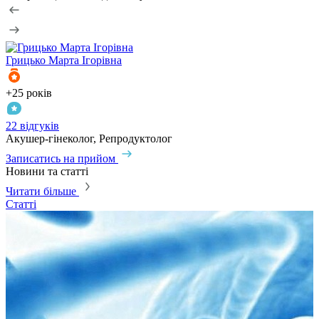
Грицько
Марта Ігорівна
+25 років
+
22 відгуків
1
Акушер-гінеколог, Репродуктолог
Г
Записатись на прийом
З
Новини та статті
Читати більше
Статті
С