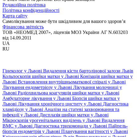
Редакційна політика
Політика конфіденційності
Карта сайту
Самолікування може бути шкідливим для вашого здоров’я
Фінансова звітність
ТОВ «НЕОМЕД 2007», ліцензія МОЗ України АГ N.603203
від 14.09.2011
UA
RU
Гінеколог у Львові
Видалення кісти бартолінової залози Львів
Кольпоскопія шийки матки у Львові
Конізація шийки матки у
Львові
Встановлення внутрішньоматкової спіралі у Львові
Лікування ендометріозу у Львові
Лікування молочниці у
Львові
Радіохвильова коагуляція шийки матки у Львові
Амбулаторне лікування у Львові
Біопсія шийки матки у
Львові
Лікування хронічного циститу у Львові
Діагностика
хламідіозу у Львові
Аналізи на статеві захворювання та
інфекції у Львові
Дисплазія шийки матки у Львові
Мікроскопія урогенітальних виділень у Львові
Видалення
ВМС у Львові
Діагностика трихомонади у Львові
Пайпель-
біопсія ендометрія у Львові
Планування вагітності у Львові
Кріоконсервація яйцеклітин Львів
Репродуктолог у Львові