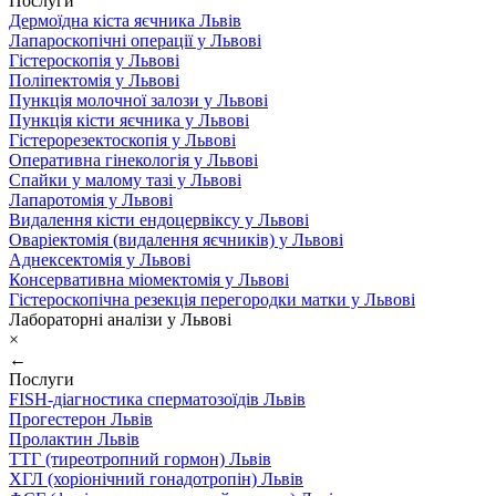
Послуги
Дермоїдна кіста яєчника Львів
Лапароскопічні операції у Львові
Гістероскопія у Львові
Поліпектомія у Львові
Пункція молочної залози у Львові
Пункція кісти яєчника у Львові
Гістерорезектоскопія у Львові
Оперативна гінекологія у Львові
Спайки у малому тазі у Львові
Лапаротомія у Львові
Видалення кісти ендоцервіксу у Львові
Оваріектомія (видалення яєчників) у Львові
Аднексектомія у Львові
Консервативна міомектомія у Львові
Гістероскопічна резекція перегородки матки у Львові
Лабораторні аналізи у Львові
×
←
Послуги
FISH-діагностика сперматозоїдів Львів
Прогестерон Львів
Пролактин Львів
ТТГ (тиреотропний гормон) Львів
ХГЛ (хоріонічний гонадотропін) Львів