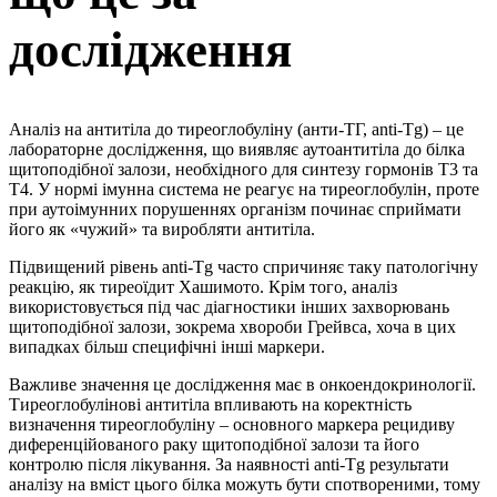
дослідження
Аналіз на антитіла до тиреоглобуліну (анти-ТГ, anti-Tg) – це
лабораторне дослідження, що виявляє аутоантитіла до білка
щитоподібної залози, необхідного для синтезу гормонів Т3 та
Т4. У нормі імунна система не реагує на тиреоглобулін, проте
при аутоімунних порушеннях організм починає сприймати
його як «чужий» та виробляти антитіла.
Підвищений рівень anti-Tg часто спричиняє таку патологічну
реакцію, як тиреоїдит Хашимото. Крім того, аналіз
використовується під час діагностики інших захворювань
щитоподібної залози, зокрема хвороби Грейвса, хоча в цих
випадках більш специфічні інші маркери.
Важливе значення це дослідження має в онкоендокринології.
Тиреоглобулінові антитіла впливають на коректність
визначення тиреоглобуліну – основного маркера рецидиву
диференційованого раку щитоподібної залози та його
контролю після лікування. За наявності anti-Tg результати
аналізу на вміст цього білка можуть бути спотвореними, тому