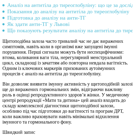
Аналіз на антитіла до тиреоглобуліну: що це за дослі
Показання до аналізу на антитіла до тиреоглобуліну
Підготовка до аналізу на анти-ТГ
Як здати анти-ТГ у Львові
Що показують результати аналізу на антитіла до тире
Щитоподібна залоза часто тривалий час не дає виражених
симптомів, навіть коли в організмі вже запущені імунні
порушення. Перші сигнали можуть бути неспецифічними:
втома, коливання ваги тіла, нерегулярний менструальний
цикл, складнощі із зачаттям або повторна невдала вагітність.
Одним із ключових маркерів прихованих аутоімунних
процесів є аналіз на антитіла до тиреоглобуліну.
Він дозволяє виявити імунну активність у щитоподібній залозі
ще до виражених гормональних змін, відіграючи важливу
роль в оцінці репродуктивного здоров’я жінки. У медичному
центрі репродукції «Мати та дитина» цей аналіз входить до
складу комплексної діагностики щитоподібної залози,
особливо під час підготовки до вагітності та програм ДРТ,
коли важливо враховувати навіть мінімальні відхилення
імунного та гормонального фону.
Швидкий запис