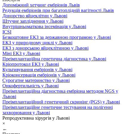
Допоміжний хетчинг ембріонів Львів
Редукція ембріонів при багатоплідній вагітності Львів
Донорство яйцеклітин у Львові
Штучне запліднення у Львові
Внутрішньоматкова інсемінація у Львові
ICSI
Безкоштовне ЕКЗ за державною програмою у Львові
ЕКЗ у природному циклі у Львові
ЕКЗ з донорською яйцеклітиною у Львові
Міні ЕКЗ у Львові
Преімплантаційна генетична діагностика у Львові
Кріопротокол ЕКЗ у Львові
Культивування ембріонів у Львові
Кріоконсервація ембріонів у Львові
Сурогатне материнство у Львові
Онкофертильність у Львові
Преімплантаційна діагностика ембріона методом NGS у
Львові
Преімплантаційний генетичний скринінг (PGS) у Львові
Преімплантаційне генетичне тестування на полігенні
захворювання у Львові
Репродуктивна хірургія у Львові
×
←