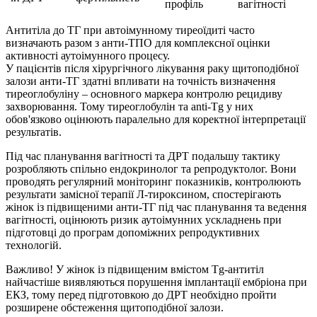
профіль
вагітності
Антитіла до ТГ при автоімунному тиреоїдиті часто
визначають разом з анти-ТПО для комплексної оцінки
активності аутоімунного процесу.
У пацієнтів після хірургічного лікування раку щитоподібної
залози анти-ТГ здатні впливати на точність визначення
тиреоглобуліну – основного маркера контролю рецидиву
захворювання. Тому тиреоглобулін та anti-Tg у них
обов'язково оцінюють паралельно для коректної інтерпретації
результатів.
Під час планування вагітності та ДРТ подальшу тактику
розробляють спільно ендокринолог та репродуктолог. Вони
проводять регулярний моніторинг показників, контролюють
результати замісної терапії Л-тироксином, спостерігають
жінок із підвищеними анти-ТГ під час планування та ведення
вагітності, оцінюють ризик аутоімунних ускладнень при
підготовці до програм допоміжних репродуктивних
технологій.
Важливо! У жінок із підвищеним вмістом Tg-антитіл
найчастіше виявляються порушення імплантації ембріона при
ЕКЗ, тому перед підготовкою до ДРТ необхідно пройти
розширене обстеження щитоподібної залози.