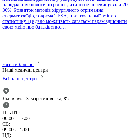
народження біологічно рідної дитини не перевищували 20–
30%. Розвиток методів хірургічного отримання
сперматозоїдів, зокрема TESA, при азоспермії змінив
статистику. Це дало можливість багатьом парам здійснити
P
свою мрію про батьківство.…
П
в
т
с
м
м
Читати більше
Наші медичні центри
Всі наші центри
Львів, вул. Замарстинівська, 85а
ПН-ПТ:
09:00 – 17:00
СБ:
09:00 - 15:00
НД: