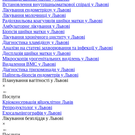
Встановлення внутрішньоматкової спіралі у Львові
Лікування ендометріозу у Львові
Лікування молочниці у Львові
Радіохвильова коагуляція шийки матки у Львові
Амбулаторне лікування у Львові
Біопсія шийки матки у Львові
Лікування хронічного циститу у Львові
Діагностика хламідіозу у Львові
Аналізи на статеві захворювання та інфекції у Львові
Дисплазія шийки матки у Львові
Мікроскопія урогенітальних виділень у Львові
Видалення ВМС у Львові
Діагностика трихомонади у Львові
Пайпель-біопсія ендометрія у Львові
Планування вагітності у Львові
×
←
Послуги
Кріоконсервація яйцеклітин Львів
Репродуктолог у Львові
Ехосальпінгографія у Львові
Лікування безпліддя у Львові
×
←
Послуги