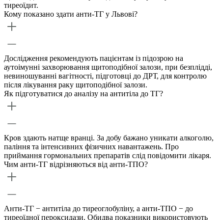
тиреоїдит.
Кому показано здати анти-ТГ у Львові?
Дослідження рекомендують пацієнтам із підозрою на
аутоімунні захворювання щитоподібної залози, при безплідді,
невиношуванні вагітності, підготовці до ДРТ, для контролю
після лікування раку щитоподібної залози.
Як підготуватися до аналізу на антитіла до ТГ?
Кров здають натще вранці. За добу бажано уникати алкоголю,
паління та інтенсивних фізичних навантажень. Про
приймання гормональних препаратів слід повідомити лікаря.
Чим анти-ТГ відрізняються від анти-ТПО?
Анти-ТГ − антитіла до тиреоглобуліну, а анти-ТПО − до
тиреоїдної пероксидази. Обидва показники використовують