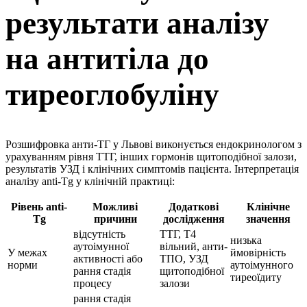
результати аналізу
на антитіла до
тиреоглобуліну
Розшифровка анти-ТГ у Львові виконується ендокринологом з
урахуванням рівня ТТГ, інших гормонів щитоподібної залози,
результатів УЗД і клінічних симптомів пацієнта. Інтерпретація
аналізу anti-Tg у клінічній практиці:
Рівень anti-
Можливі
Додаткові
Клінічне
Tg
причини
дослідження
значення
відсутність
ТТГ, Т4
низька
аутоімунної
вільний, анти-
У межах
ймовірність
активності або
ТПО, УЗД
норми
аутоімунного
рання стадія
щитоподібної
тиреоїдиту
процесу
залози
рання стадія