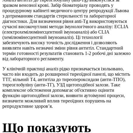
зразком венозної крові. Забір біоматеріалу проводять у
процедурному кабінеті медичного центру репродукції Львова
з дотриманням стандартів стерильності та лабораторної
діагностики. Для визначення рівня anti-Tg використовуються
сучасні високочутливі методи імунологічного аналізу: ECLIA
(електрохемілюмінесцентний імуноаналіз) або CLIA
(хемілюмінесцентний імуноаналіз). Ці технології
забезпечують високу точність дослідження і дозволяють
виявляти навіть незначні зміни рівня антитіл. Стандартний
термін готовності результатів становить 1-2 робочі дні залежно
від лабораторного регламенту.
У клінічній практиці аналіз рідко призначається ізольовано,
часто він входить до розширеної тиреоїдної панелі, що містить
ТТГ, вільний Т4, антитіла до тиреопероксидази (анти-ТПО),
тиреоглобуліну (анти-ТГ), УЗД щитоподібної залози. Таке
комплексне обстеження допомагає об'єктивно оцінити
функцію щитоподібної залози, виявити аутоімунні процеси,
визначити можливий вплив тиреоїдних порушень на
репродуктивне здоров’я.
Що показують