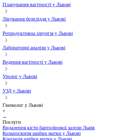
Планування вагітності у Львові
Лікування безпліддя у Львові
Репродуктивна хірургія у Львові
Лабораторні аналізи у Львові
Ведення вагітності у Львові
Уролог у Львові
УЗД у Львові
Гінеколог у Львові
×
←
Послуги
Видалення кісти бартолінової залози Львів
Кольпоскопія шийки матки у Львові
Конізація шийки матки у Львові