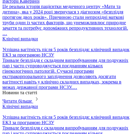
Вікторії Каверіної
Це реальна історія пацієнтки медичного центру «Мати та
дитина», яка у 2024 році звернулася з діагнозом «безпліддя
протягом двох років». Причиною стали непрохідні маткові
труби один із частих факторів, що унеможливлює природне
зачаття та потребує допоміжних репродуктивних технологій.
…
Клінічні випадки
Успішна вагітність після 5 років безпліддя: клінічний випадок
ЕКЗ за програмою НСЗУ
Тривале безпліддя є складним випробуванням для подружніх
пар і часто супроводжується поєднанням кількох
гінекологічних патологій. Сучасні програми
екстракорпорального запліднення дозволяють досягати
вагітності навіть у клінічно складних випадках, зокрема в
межах державної програми НСЗУ.…
Новини та статті
Читати більше
Клінічні випадки
Успішна вагітність після 5 років безпліддя: клінічний випадок
ЕКЗ за програмою НСЗУ
Тривале безпліддя є складним випробуванням для подружніх
пар і часто супроводжується поєднанням кількох