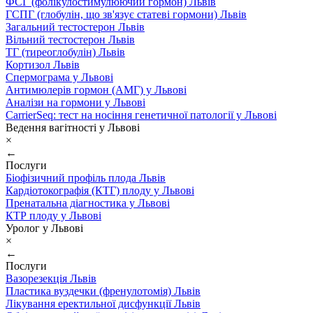
ФСГ (фолікулостимулюючий гормон) Львів
ГСПГ (глобулін, що зв'язує статеві гормони) Львів
Загальний тестостерон Львів
Вільний тестостерон Львів
ТГ (тиреоглобулін) Львів
Кортизол Львів
Спермограма у Львові
Антимюлерів гормон (АМГ) у Львові
Аналізи на гормони у Львові
CarrierSeq: тест на носіння генетичної патології у Львові
Ведення вагітності у Львові
×
←
Послуги
Біофізичний профіль плода Львів
Кардіотокографія (КТГ) плоду у Львові
Пренатальна діагностика у Львові
КТР плоду у Львові
Уролог у Львові
×
←
Послуги
Вазорезекція Львів
Пластика вуздечки (френулотомія) Львів
Лікування еректильної дисфункції Львів