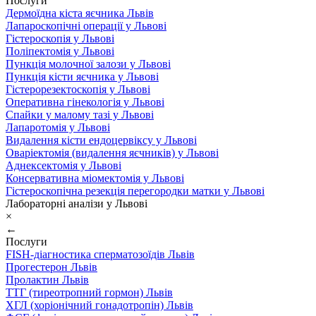
Послуги
Дермоїдна кіста яєчника Львів
Лапароскопічні операції у Львові
Гістероскопія у Львові
Поліпектомія у Львові
Пункція молочної залози у Львові
Пункція кісти яєчника у Львові
Гістерорезектоскопія у Львові
Оперативна гінекологія у Львові
Спайки у малому тазі у Львові
Лапаротомія у Львові
Видалення кісти ендоцервіксу у Львові
Оваріектомія (видалення яєчників) у Львові
Аднексектомія у Львові
Консервативна міомектомія у Львові
Гістероскопічна резекція перегородки матки у Львові
Лабораторні аналізи у Львові
×
←
Послуги
FISH-діагностика сперматозоїдів Львів
Прогестерон Львів
Пролактин Львів
ТТГ (тиреотропний гормон) Львів
ХГЛ (хоріонічний гонадотропін) Львів