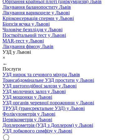
Обрізання крайньої плоті (циркумцизія) Львів
Лікування баланопоститу Львів
Лікування варикоцеле у Львові
Кріоконсервація сперми у Львові
Біопсія яєчка у Львові
Чоловіче безпліддя у Львові
Посткоїтальний тест у Львові
MAR-тест у Львові
Лікування фімозу Львів
УЗД у Львові
×
←
Послуги
УЗД нирок та сечового міхура Львів
Трансабдомінальне УЗД простати у Львові
УЗД щитоподібної залози у Львові
УЗД молочних залоз у Львові
УЗД мошонки у Львові
УЗД органів черевної порожнини у Львові
ТРУЗД (трансректальне УЗД) у Львові
Фолікулометрія у Львові
Цервікометрія у Львові
Доплерометрія (УЗД з Доплером) у Львові
УЗД лобкового симфізу у Львові