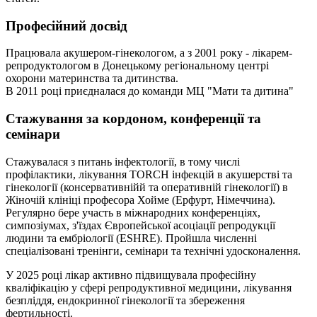
Професійний досвід
Працювала акушером-гінекологом, а з 2001 року - лікарем-
репродуктологом в Донецькому регіональному центрі
охорони материнства та дитинства.
В 2011 році приєдналася до команди МЦ "Мати та дитина"
Стажування за кордоном, конференції та
семінари
Стажувалася з питань інфектології, в тому числі
профілактики, лікування TORCH інфекцій в акушерстві та
гінекології (консервативнійй та оперативній гінекології) в
Жіночій клініці професора Хойме (Ерфурт, Німеччина).
Регулярно бере участь в міжнародних конференціях,
симпозіумах, з'їздах Європейської асоціації репродукції
людини та ембріології (ESHRE). Пройшла численні
спеціалізовані тренінги, семінари та технічні удосконалення.
У 2025 році лікар активно підвищувала професійну
кваліфікацію у сфері репродуктивної медицини, лікування
безпліддя, ендокринної гінекології та збереження
фертильності.