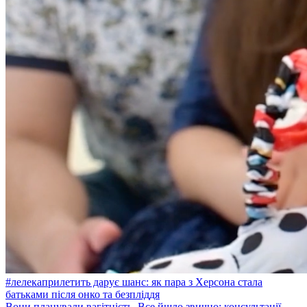
#лелекаприлетить дарує шанс: як пара з Херсона стала
батьками після онко та безпліддя
Вони планували вагітність. Все йшло звично: консультації,