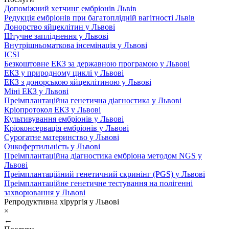
Допоміжний хетчинг ембріонів Львів
Редукція ембріонів при багатоплідній вагітності Львів
Донорство яйцеклітин у Львові
Штучне запліднення у Львові
Внутрішньоматкова інсемінація у Львові
ICSI
Безкоштовне ЕКЗ за державною програмою у Львові
ЕКЗ у природному циклі у Львові
ЕКЗ з донорською яйцеклітиною у Львові
Міні ЕКЗ у Львові
Преімплантаційна генетична діагностика у Львові
Кріопротокол ЕКЗ у Львові
Культивування ембріонів у Львові
Кріоконсервація ембріонів у Львові
Сурогатне материнство у Львові
Онкофертильність у Львові
Преімплантаційна діагностика ембріона методом NGS у
Львові
Преімплантаційний генетичний скринінг (PGS) у Львові
Преімплантаційне генетичне тестування на полігенні
захворювання у Львові
Репродуктивна хірургія у Львові
×
←