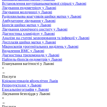
Встановлення внутрішньоматкової спіралі у Львові
Лікування ендометріозу у Львові
Лікування молочниці у Львові
Радіохвильова коагуляція шийки матки у Львові
Амбулаторне лікування у Львові
Біопсія шийки матки у Львові
Лікування хронічного циститу у Львові
Діагностика хламідіозу у Львові
Аналізи на статеві захворювання та інфекції у Львові
Дисплазія шийки матки у Львові
Мікроскопія урогенітальних виділень у Львові
Видалення ВМС у Львові
Діагностика трихомонади у Львові
Пайпель-біопсія ендометрія у Львові
Планування вагітності у Львові
×
←
Послуги
Кріоконсервація яйцеклітин Львів
Репродуктолог у Львові
Ехосальпінгографія у Львові
Лікування безпліддя у Львові
×
←
Послуги