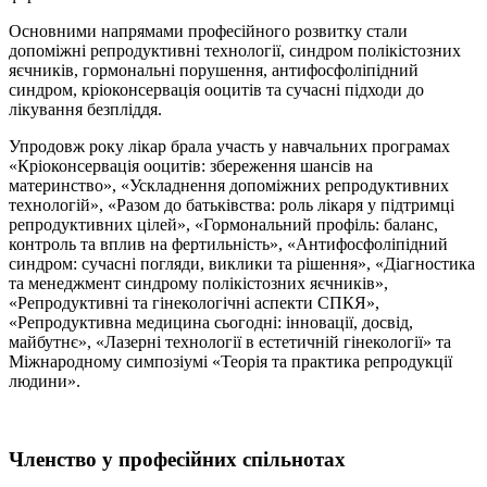
Основними напрямами професійного розвитку стали
допоміжні репродуктивні технології, синдром полікістозних
яєчників, гормональні порушення, антифосфоліпідний
синдром, кріоконсервація ооцитів та сучасні підходи до
лікування безпліддя.
Упродовж року лікар брала участь у навчальних програмах
«Кріоконсервація ооцитів: збереження шансів на
материнство», «Ускладнення допоміжних репродуктивних
технологій», «Разом до батьківства: роль лікаря у підтримці
репродуктивних цілей», «Гормональний профіль: баланс,
контроль та вплив на фертильність», «Антифосфоліпідний
синдром: сучасні погляди, виклики та рішення», «Діагностика
та менеджмент синдрому полікістозних яєчників»,
«Репродуктивні та гінекологічні аспекти СПКЯ»,
«Репродуктивна медицина сьогодні: інновації, досвід,
майбутнє», «Лазерні технології в естетичній гінекології» та
Міжнародному симпозіумі «Теорія та практика репродукції
людини».
Членство у професійних спільнотах