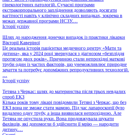
гінекологічних патологій. Сучасні програми
екстракорпорального запліднення дозволяють досягати
вагітності навіть у клінічно складних випадках, зокрема в
межах державної програми НСЗУ.…
Історії успіху
Шлях до народження донечки випадок із практики лікарки
Вікторії Каверіної
Це реальна історія пацієнтки медичного центру «Мати та
дитина», яка у 2024 році звернулася з діагнозом «безпліддя
протягом двох років». Причиною стали непрохідні маткові
труби один із частих факторів, що унеможливлює природне
зачаття та потребує допоміжних репродуктивних технологій.
…
Історії успіху
Тетяна з Черкас: шлях до материнства після трьох невдалих
спроб ЕКЗ
Кілька років тому лікарі повідомили Тетяні з Черкас, що без
ЕКЗ вона не зможе стати мамою. Під час лапароскопії було
видалено одну трубу, а інша виявилася непрохідною. Але
Тетяна не опустила руки. Вона продовжувала шукати
фахівців, які допомогли б здійснити її мрію — народити
дитину.…
Статті