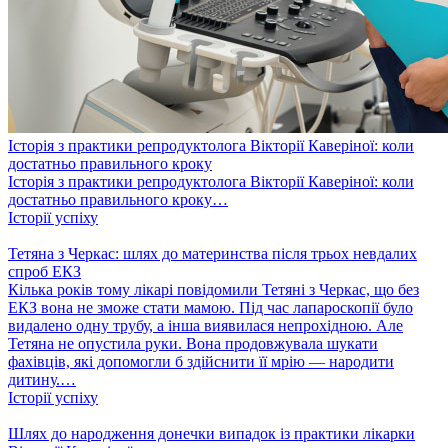
Історія з практики репродуктолога Вікторії Каверіної: коли
достатньо правильного кроку
Історія з практики репродуктолога Вікторії Каверіної: коли
достатньо правильного кроку…
Історії успіху
Тетяна з Черкас: шлях до материнства після трьох невдалих
спроб ЕКЗ
Кілька років тому лікарі повідомили Тетяні з Черкас, що без
ЕКЗ вона не зможе стати мамою. Під час лапароскопії було
видалено одну трубу, а інша виявилася непрохідною. Але
Тетяна не опустила руки. Вона продовжувала шукати
фахівців, які допомогли б здійснити її мрію — народити
дитину.…
Історії успіху
Шлях до народження донечки випадок із практики лікарки