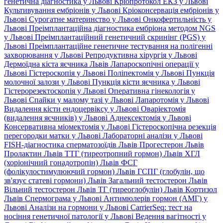
генетична діагностика у Львові
Кріопротокол ЕКЗ у Львові
Культивування ембріонів у Львові
Кріоконсервація ембріонів у
Львові
Сурогатне материнство у Львові
Онкофертильність у
Львові
Преімплантаційна діагностика ембріона методом NGS
у Львові
Преімплантаційний генетичний скринінг (PGS) у
Львові
Преімплантаційне генетичне тестування на полігенні
захворювання у Львові
Репродуктивна хірургія у Львові
Дермоїдна кіста яєчника Львів
Лапароскопічні операції у
Львові
Гістероскопія у Львові
Поліпектомія у Львові
Пункція
молочної залози у Львові
Пункція кісти яєчника у Львові
Гістерорезектоскопія у Львові
Оперативна гінекологія у
Львові
Спайки у малому тазі у Львові
Лапаротомія у Львові
Видалення кісти ендоцервіксу у Львові
Оваріектомія
(видалення яєчників) у Львові
Аднексектомія у Львові
Консервативна міомектомія у Львові
Гістероскопічна резекція
перегородки матки у Львові
Лабораторні аналізи у Львові
FISH-діагностика сперматозоїдів Львів
Прогестерон Львів
Пролактин Львів
ТТГ (тиреотропний гормон) Львів
ХГЛ
(хоріонічний гонадотропін) Львів
ФСГ
(фолікулостимулюючий гормон) Львів
ГСПГ (глобулін, що
зв'язує статеві гормони) Львів
Загальний тестостерон Львів
Вільний тестостерон Львів
ТГ (тиреоглобулін) Львів
Кортизол
Львів
Спермограма у Львові
Антимюлерів гормон (АМГ) у
Львові
Аналізи на гормони у Львові
CarrierSeq: тест на
носіння генетичної патології у Львові
Ведення вагітності у