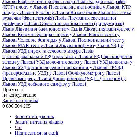
Львові
Біофізичний профіль плода Львів
Кардіотокографія
(КТГ) плоду у Львові
Пренатальна діагностика у Львові
КТР
плоду у Львові
Уролог у Львові
Вазорезекція Львів
Пластика
вуздечки (френулотомія) Львів
Лікування еректильної
дисфункції Львів
Обрізання крайньої плоті (циркумцизія)
Львів
Лікування баланопоститу Львів
Лікування варикоцеле у
Львові
Кріоконсервація сперми у Львові
Біопсія яєчка у
Львові
Чоловіче безпліддя у Львові
Посткоїтальний тест у
Львові
MAR-тест у Львові
Лікування фімозу Львів
УЗД у
Львові
УЗД нирок та сечового міхура Львів
Трансабдомінальне УЗД простати у Львові
УЗД щитоподібної
залози у Львові
УЗД молочних залоз у Львові
УЗД мошонки у
Львові
УЗД органів черевної порожнини у Львові
ТРУЗД
(трансректальне УЗД) у Львові
Фолікулометрія у Львові
Цервікометрія у Львові
Доплерометрія (УЗД з Доплером) у
Львові
УЗД лобкового симфізу у Львові
Приходьте
на консультацію
Запис на прийом
0 800 504 205
Зворотний дзвінок
Задати питання лікарю
Чат
Підписатися на акції