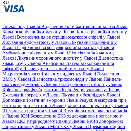
RU
Гінеколог у Львові
Видалення кісти бартолінової залози Львів
Кольпоскопія шийки матки у Львові
Конізація шийки матки у
Львові
Встановлення внутрішньоматкової спіралі у Львові
Лікування ендометріозу у Львові
Лікування молочниці у
Львові
Радіохвильова коагуляція шийки матки у Львові
Амбулаторне лікування у Львові
Біопсія шийки матки у
Львові
Лікування хронічного циститу у Львові
Діагностика
хламідіозу у Львові
Аналізи на статеві захворювання та
інфекції у Львові
Дисплазія шийки матки у Львові
Мікроскопія урогенітальних виділень у Львові
Видалення
ВМС у Львові
Діагностика трихомонади у Львові
Пайпель-
біопсія ендометрія у Львові
Планування вагітності у Львові
Кріоконсервація яйцеклітин Львів
Репродуктолог у Львові
Ехосальпінгографія у Львові
Лікування безпліддя у Львові
Допоміжний хетчинг ембріонів Львів
Редукція ембріонів при
багатоплідній вагітності Львів
Донорство яйцеклітин у Львові
Штучне запліднення у Львові
Внутрішньоматкова інсемінація
у Львові
ICSI
Безкоштовне ЕКЗ за державною програмою у
Львові
ЕКЗ у природному циклі у Львові
ЕКЗ з донорською
яйцеклітиною у Львові
Міні ЕКЗ у Львові
Преімплантаційна