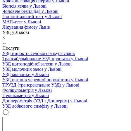
Кріоконсервація сперми у Львові
Біопсія яєчка у Львові
Чоловіче безпліддя у Львові
Посткоїтальний тест у Львові
MAR-тест у Львові
Лікування фімозу Львів
УЗД у Львові
×
←
Послуги
УЗД нирок та сечового міхура Львів
Трансабдомінальне УЗД простати у Львові
УЗД щитоподібної залози у Львові
УЗД молочних залоз у Львові
УЗД мошонки у Львові
УЗД органів черевної порожнини у Львові
ТРУЗД (трансректальне УЗД) у Львові
Фолікулометрія у Львові
Цервікометрія у Львові
Доплерометрія (УЗД з Доплером) у Львові
УЗД лобкового симфізу у Львові