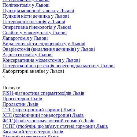
Поліпектомія у Львові
Пункція молочної залози у Львові
Пункція кісти яєчника у Львові
Гістерорезектоскопія у Львові
Оперативна гінекологія у Львові
Спайки у малому тазі у Львові
Лапаротомія у Львові
Видалення кісти ендоцервіксу у Львові
Оваріектомія (видалення яєчників) у Львові
Аднексектомія у Львові
Консервативна міомектомія у Львові
Гістероскопічна резекція перегородки матки у Львові
Лабораторні аналізи у Львові
×
←
Послуги
FISH-діагностика сперматозоїдів Львів
Прогестерон Львів
Пролактин Львів
ТТГ (тиреотропний гормон) Львів
ХГЛ (хоріонічний гонадотропін) Львів
ФСГ (фолікулостимулюючий гормон) Львів
ГСПГ (глобулін, що зв'язує статеві гормони) Львів
Загальний тестостерон Львів