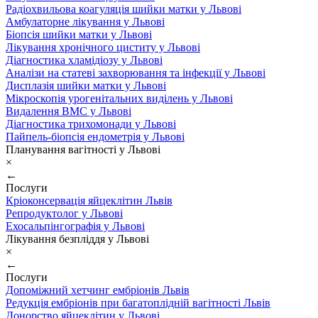
Радіохвильова коагуляція шийки матки у Львові
Амбулаторне лікування у Львові
Біопсія шийки матки у Львові
Лікування хронічного циститу у Львові
Діагностика хламідіозу у Львові
Аналізи на статеві захворювання та інфекції у Львові
Дисплазія шийки матки у Львові
Мікроскопія урогенітальних виділень у Львові
Видалення ВМС у Львові
Діагностика трихомонади у Львові
Пайпель-біопсія ендометрія у Львові
Планування вагітності у Львові
×
←
Послуги
Кріоконсервація яйцеклітин Львів
Репродуктолог у Львові
Ехосальпінгографія у Львові
Лікування безпліддя у Львові
×
←
Послуги
Допоміжний хетчинг ембріонів Львів
Редукція ембріонів при багатоплідній вагітності Львів
Донорство яйцеклітин у Львові