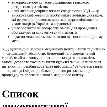
використовуємо сучасне обладнання з високою
роздільною здатністю;
наші лікарі-ендокринологи та спеціалісти з УЗД — це
висококваліфіковані співробітники з великим досвідом,
які регулярно проходять додаткові курси підвищення
кваліфікації (в Україні, за кордоном);
у нас облаштовані комфортні умови для проведення
обстеження та консультування пацієнтів;
надаємо можливість комплексної діагностики в одному
місці.
УЗД щитовидної залози в медичному центрі «Мати та дитина»
— це швидкий, абсолютно безпечний та інформативний
спосіб, який дає змогу оцінити стан та функціональність
залози, дозволяє вчасно виявити будь-які зміни. Залишилися
питання чи потрібна додаткова інформація? Зв’яжіться з нами
— надамо усі відповіді, більш детально розкажемо про
процедуру та переваги нашого медичного центру.
Список
використаної