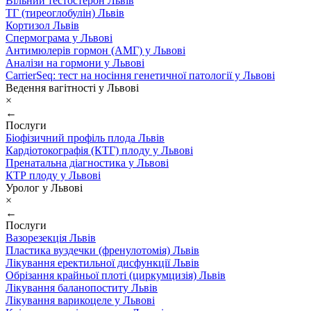
Вільний тестостерон Львів
ТГ (тиреоглобулін) Львів
Кортизол Львів
Спермограма у Львові
Антимюлерів гормон (АМГ) у Львові
Аналізи на гормони у Львові
CarrierSeq: тест на носіння генетичної патології у Львові
Ведення вагітності у Львові
×
←
Послуги
Біофізичний профіль плода Львів
Кардіотокографія (КТГ) плоду у Львові
Пренатальна діагностика у Львові
КТР плоду у Львові
Уролог у Львові
×
←
Послуги
Вазорезекція Львів
Пластика вуздечки (френулотомія) Львів
Лікування еректильної дисфункції Львів
Обрізання крайньої плоті (циркумцизія) Львів
Лікування баланопоститу Львів
Лікування варикоцеле у Львові