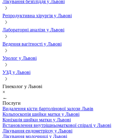
Лікування безпліддя у Львові
Репродуктивна хірургія у Львові
Лабораторні аналізи у Львові
Ведення вагітності у Львові
Уролог у Львові
УЗД у Львові
Гінеколог у Львові
×
←
Послуги
Видалення кісти бартолінової залози Львів
Кольпоскопія шийки матки у Львові
Конізація шийки матки у Львові
Встановлення внутрішньоматкової спіралі у Львові
Лікування ендометріозу у Львові
Лікування молочниці у Львові