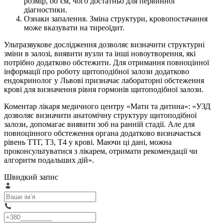
розмір, об’єм, чого достатньо для первинної
діагностики.
Ознаки запалення. Зміна структури, кровопостачання
може вказувати на тиреоїдит.
Ультразвукове дослідження дозволяє визначити структурні
зміни в залозі, виявити вузли та інші новоутворення, які
потрібно додатково обстежити. Для отримання повноцінної
інформації про роботу щитоподібної залози додатково
ендокринолог у Львові призначає лабораторні обстеження
крові для визначення рівня гормонів щитоподібної залози.
Коментар лікаря медичного центру «Мати та дитина»: «УЗД
дозволяє визначити анатомічну структуру щитоподібної
залози, допомагає виявити зоб на ранній стадії. Але для
повноцінного обстеження органа додатково визначається
рівень ТТГ, Т3, Т4 у крові. Маючи ці дані, можна
проконсультуватися з лікарем, отримати рекомендації чи
алгоритм подальших дій».
Швидкий запис