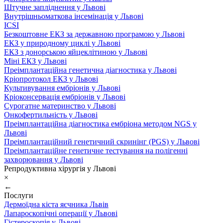
Штучне запліднення у Львові
Внутрішньоматкова інсемінація у Львові
ICSI
Безкоштовне ЕКЗ за державною програмою у Львові
ЕКЗ у природному циклі у Львові
ЕКЗ з донорською яйцеклітиною у Львові
Міні ЕКЗ у Львові
Преімплантаційна генетична діагностика у Львові
Кріопротокол ЕКЗ у Львові
Культивування ембріонів у Львові
Кріоконсервація ембріонів у Львові
Сурогатне материнство у Львові
Онкофертильність у Львові
Преімплантаційна діагностика ембріона методом NGS у
Львові
Преімплантаційний генетичний скринінг (PGS) у Львові
Преімплантаційне генетичне тестування на полігенні
захворювання у Львові
Репродуктивна хірургія у Львові
×
←
Послуги
Дермоїдна кіста яєчника Львів
Лапароскопічні операції у Львові
Гістероскопія у Львові