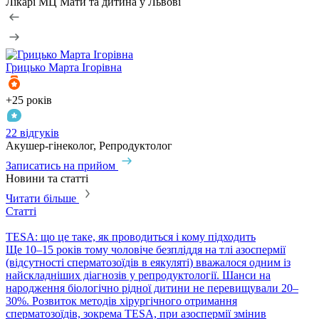
Лікарі МЦ Мати та дитина у Львові
Грицько
Марта Ігорівна
+25 років
+
22 відгуків
1
Акушер-гінеколог, Репродуктолог
Г
Записатись на прийом
З
Новини та статті
Читати більше
Статті
С
TESA: що це таке, як проводиться і кому підходить
P
​Ще 10–15 років тому чоловіче безпліддя на тлі азоспермії
П
(відсутності сперматозоїдів в еякуляті) вважалося одним із
в
найскладніших діагнозів у репродуктології. Шанси на
т
народження біологічно рідної дитини не перевищували 20–
с
30%. Розвиток методів хірургічного отримання
м
сперматозоїдів, зокрема TESA, при азоспермії змінив
м