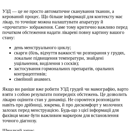
УЗД — це не просто автоматичне сканування тканин, а
керований процес. Що більше інформації для контексту має
лікар, то точніше можна налаштувати апаратуру й
«прочитати» зображення. Саме тому критично важливо перед
початком обстеження надати лікареві повну картину вашого
стану:
день менструального циклу;
скарги (біль, відчуття важкості чи розпирання у грудях,
локальне підвищення температури, знайдені
ущільнення, виділення з сосків);
застосування гормональних препаратів, оральних
контрацептивів;
сімейний анамнез.
Якщо ви раніше вже робити УЗД грудей чи мамографію, варто
взяти з собою результати попередніх обстежень. Це дозволить
лікарю оцінити стан у динаміці. Не соромтеся розповідати
навіть про дрібниці, зокрема, й про дискомфорт у молочних
залозах перед менструацією. Будь-що з цієї інформації для
фахівця може бути важливим маркером для встановлення
точного діагнозу.
Швидкий запис