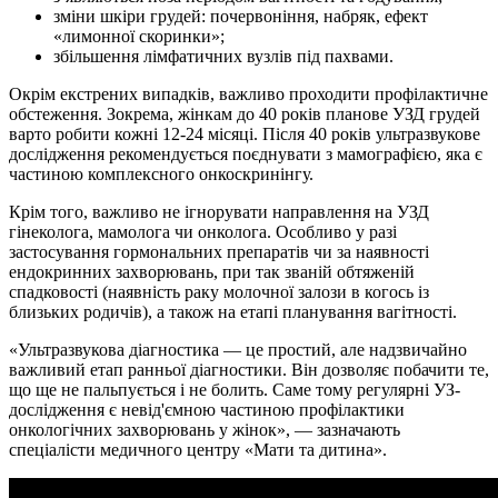
зміни шкіри грудей: почервоніння, набряк, ефект
«лимонної скоринки»;
збільшення лімфатичних вузлів під пахвами.
Окрім екстрених випадків, важливо проходити профілактичне
обстеження. Зокрема, жінкам до 40 років планове УЗД грудей
варто робити кожні 12-24 місяці. Після 40 років ультразвукове
дослідження рекомендується поєднувати з мамографією, яка є
частиною комплексного онкоскринінгу.
Крім того, важливо не ігнорувати направлення на УЗД
гінеколога, мамолога чи онколога. Особливо у разі
застосування гормональних препаратів чи за наявності
ендокринних захворювань, при так званій обтяженій
спадковості (наявність раку молочної залози в когось із
близьких родичів), а також на етапі планування вагітності.
«Ультразвукова діагностика — це простий, але надзвичайно
важливий етап ранньої діагностики. Він дозволяє побачити те,
що ще не пальпується і не болить. Саме тому регулярні УЗ-
дослідження є невід'ємною частиною профілактики
онкологічних захворювань у жінок», — зазначають
спеціалісти медичного центру «Мати та дитина».