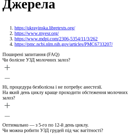
Джерела
https://ukrayinska.libretexts.org/
https://www.myesr.org/
https://www.mdpi.com/2306-5354/11/3/262
https://pmc.ncbi.nlm.nih.gov/articles/PMC6733207/
Поширені запитання (FAQ)
Чи болісне УЗД молочних залоз?
Ні, процедура безболісна і не потребує анестезії.
На який день циклу краще проходити обстеження молочних
залоз?
Оптимально — з 5-го по 12-й день циклу.
Чи можна робити УЗД грудей під час вагітності?