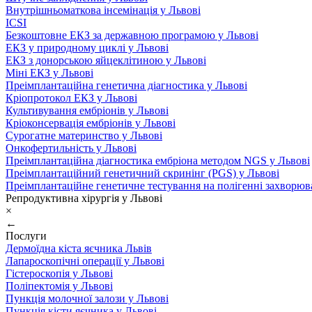
Внутрішньоматкова інсемінація у Львові
ICSI
Безкоштовне ЕКЗ за державною програмою у Львові
ЕКЗ у природному циклі у Львові
ЕКЗ з донорською яйцеклітиною у Львові
Міні ЕКЗ у Львові
Преімплантаційна генетична діагностика у Львові
Кріопротокол ЕКЗ у Львові
Культивування ембріонів у Львові
Кріоконсервація ембріонів у Львові
Сурогатне материнство у Львові
Онкофертильність у Львові
Преімплантаційна діагностика ембріона методом NGS у Львові
Преімплантаційний генетичний скринінг (PGS) у Львові
Преімплантаційне генетичне тестування на полігенні захворюв
Репродуктивна хірургія у Львові
×
←
Послуги
Дермоїдна кіста яєчника Львів
Лапароскопічні операції у Львові
Гістероскопія у Львові
Поліпектомія у Львові
Пункція молочної залози у Львові
Пункція кісти яєчника у Львові