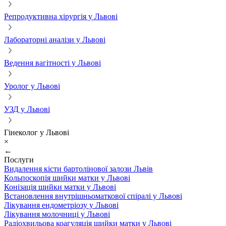
Репродуктивна хірургія у Львові
Лабораторні аналізи у Львові
Ведення вагітності у Львові
Уролог у Львові
УЗД у Львові
Гінеколог у Львові
×
←
Послуги
Видалення кісти бартолінової залози Львів
Кольпоскопія шийки матки у Львові
Конізація шийки матки у Львові
Встановлення внутрішньоматкової спіралі у Львові
Лікування ендометріозу у Львові
Лікування молочниці у Львові
Радіохвильова коагуляція шийки матки у Львові