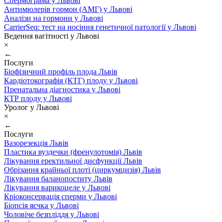
Спермограма у Львові
Антимюлерів гормон (АМГ) у Львові
Аналізи на гормони у Львові
CarrierSeq: тест на носіння генетичної патології у Львові
Ведення вагітності у Львові
×
←
Послуги
Біофізичний профіль плода Львів
Кардіотокографія (КТГ) плоду у Львові
Пренатальна діагностика у Львові
КТР плоду у Львові
Уролог у Львові
×
←
Послуги
Вазорезекція Львів
Пластика вуздечки (френулотомія) Львів
Лікування еректильної дисфункції Львів
Обрізання крайньої плоті (циркумцизія) Львів
Лікування баланопоститу Львів
Лікування варикоцеле у Львові
Кріоконсервація сперми у Львові
Біопсія яєчка у Львові
Чоловіче безпліддя у Львові