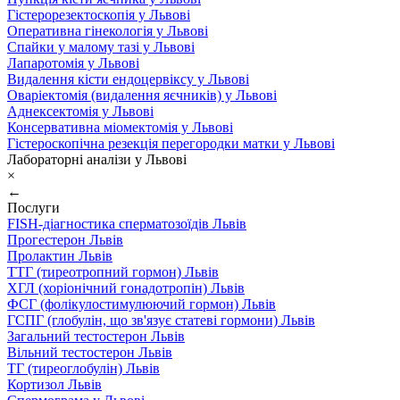
Гістерорезектоскопія у Львові
Оперативна гінекологія у Львові
Спайки у малому тазі у Львові
Лапаротомія у Львові
Видалення кісти ендоцервіксу у Львові
Оваріектомія (видалення яєчників) у Львові
Аднексектомія у Львові
Консервативна міомектомія у Львові
Гістероскопічна резекція перегородки матки у Львові
Лабораторні аналізи у Львові
×
←
Послуги
FISH-діагностика сперматозоїдів Львів
Прогестерон Львів
Пролактин Львів
ТТГ (тиреотропний гормон) Львів
ХГЛ (хоріонічний гонадотропін) Львів
ФСГ (фолікулостимулюючий гормон) Львів
ГСПГ (глобулін, що зв'язує статеві гормони) Львів
Загальний тестостерон Львів
Вільний тестостерон Львів
ТГ (тиреоглобулін) Львів
Кортизол Львів