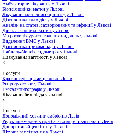
Амбулаторне лікування у Львові
Біопсія шийки матки у Львові
Лікування хронічного циститу у Львові
Діагностика хламідіозу у Львові
Аналізи на статеві захворювання та інфекції у Львові
Дисплазія шийки матки у Львові
Мікроскопія урогенітальних виділень у Львові
Видалення ВМС у Львові
Діагностика трихомонади у Львові
Пайпель-біопсія ендометрія у Львові
Планування вагітності у Львові
×
←
Послуги
Кріоконсервація яйцеклітин Львів
Репродуктолог у Львові
Ехосальпінгографія у Львові
Лікування безпліддя у Львові
×
←
Послуги
Допоміжний хетчинг ембріонів Львів
Редукція ембріонів при багатоплідній вагітності Львів
Донорство яйцеклітин у Львові
Штучне запліднення у Львові