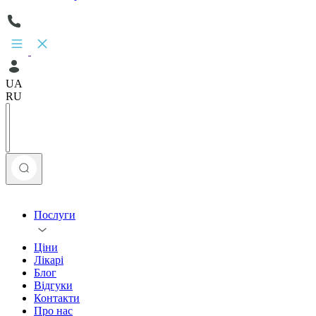
UA
RU
Послуги
Ціни
Лікарі
Блог
Відгуки
Контакти
Про нас