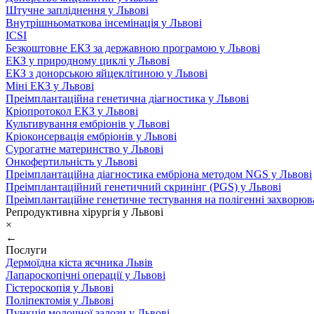
Штучне запліднення у Львові
Внутрішньоматкова інсемінація у Львові
ICSI
Безкоштовне ЕКЗ за державною програмою у Львові
ЕКЗ у природному циклі у Львові
ЕКЗ з донорською яйцеклітиною у Львові
Міні ЕКЗ у Львові
Преімплантаційна генетична діагностика у Львові
Кріопротокол ЕКЗ у Львові
Культивування ембріонів у Львові
Кріоконсервація ембріонів у Львові
Сурогатне материнство у Львові
Онкофертильність у Львові
Преімплантаційна діагностика ембріона методом NGS у Львові
Преімплантаційний генетичний скринінг (PGS) у Львові
Преімплантаційне генетичне тестування на полігенні захворюв
Репродуктивна хірургія у Львові
×
←
Послуги
Дермоїдна кіста яєчника Львів
Лапароскопічні операції у Львові
Гістероскопія у Львові
Поліпектомія у Львові
Пункція молочної залози у Львові