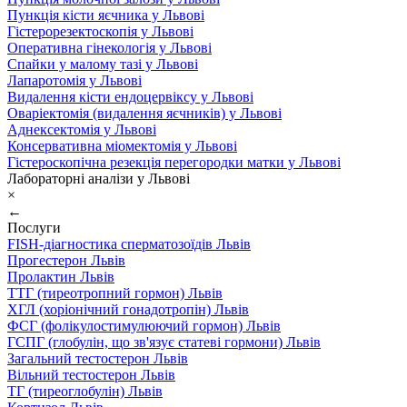
Пункція кісти яєчника у Львові
Гістерорезектоскопія у Львові
Оперативна гінекологія у Львові
Спайки у малому тазі у Львові
Лапаротомія у Львові
Видалення кісти ендоцервіксу у Львові
Оваріектомія (видалення яєчників) у Львові
Аднексектомія у Львові
Консервативна міомектомія у Львові
Гістероскопічна резекція перегородки матки у Львові
Лабораторні аналізи у Львові
×
←
Послуги
FISH-діагностика сперматозоїдів Львів
Прогестерон Львів
Пролактин Львів
ТТГ (тиреотропний гормон) Львів
ХГЛ (хоріонічний гонадотропін) Львів
ФСГ (фолікулостимулюючий гормон) Львів
ГСПГ (глобулін, що зв'язує статеві гормони) Львів
Загальний тестостерон Львів
Вільний тестостерон Львів
ТГ (тиреоглобулін) Львів