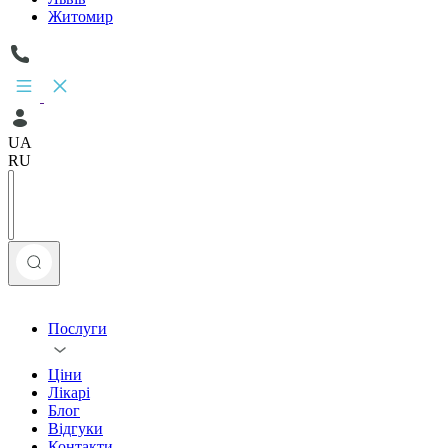
Житомир
UA
RU
Послуги
Ціни
Лікарі
Блог
Відгуки
Контакти