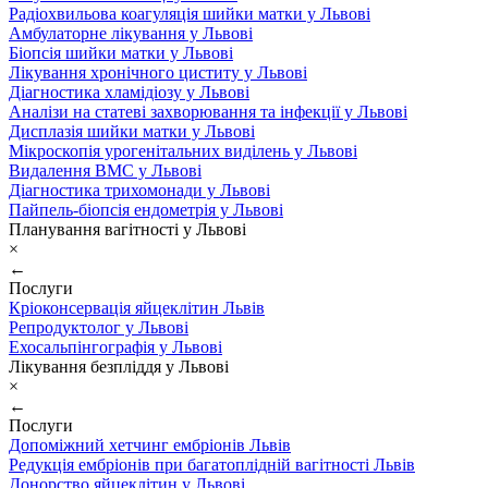
Радіохвильова коагуляція шийки матки у Львові
Амбулаторне лікування у Львові
Біопсія шийки матки у Львові
Лікування хронічного циститу у Львові
Діагностика хламідіозу у Львові
Аналізи на статеві захворювання та інфекції у Львові
Дисплазія шийки матки у Львові
Мікроскопія урогенітальних виділень у Львові
Видалення ВМС у Львові
Діагностика трихомонади у Львові
Пайпель-біопсія ендометрія у Львові
Планування вагітності у Львові
×
←
Послуги
Кріоконсервація яйцеклітин Львів
Репродуктолог у Львові
Ехосальпінгографія у Львові
Лікування безпліддя у Львові
×
←
Послуги
Допоміжний хетчинг ембріонів Львів
Редукція ембріонів при багатоплідній вагітності Львів
Донорство яйцеклітин у Львові