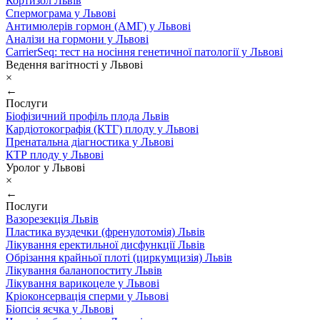
Кортизол Львів
Спермограма у Львові
Антимюлерів гормон (АМГ) у Львові
Аналізи на гормони у Львові
CarrierSeq: тест на носіння генетичної патології у Львові
Ведення вагітності у Львові
×
←
Послуги
Біофізичний профіль плода Львів
Кардіотокографія (КТГ) плоду у Львові
Пренатальна діагностика у Львові
КТР плоду у Львові
Уролог у Львові
×
←
Послуги
Вазорезекція Львів
Пластика вуздечки (френулотомія) Львів
Лікування еректильної дисфункції Львів
Обрізання крайньої плоті (циркумцизія) Львів
Лікування баланопоститу Львів
Лікування варикоцеле у Львові
Кріоконсервація сперми у Львові
Біопсія яєчка у Львові