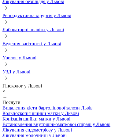
Лікування безпліддя у Львові
Репродуктивна хірургія у Львові
Лабораторні аналізи у Львові
Ведення вагітності у Львові
Уролог у Львові
УЗД у Львові
Гінеколог у Львові
×
←
Послуги
Видалення кісти бартолінової залози Львів
Кольпоскопія шийки матки у Львові
Конізація шийки матки у Львові
Встановлення внутрішньоматкової спіралі у Львові
Лікування ендометріозу у Львові
Лікування молочниці у Львові