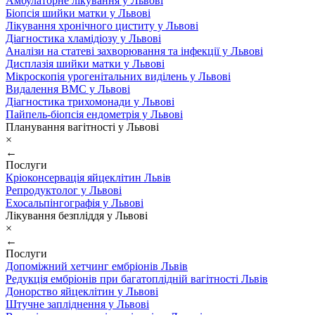
Амбулаторне лікування у Львові
Біопсія шийки матки у Львові
Лікування хронічного циститу у Львові
Діагностика хламідіозу у Львові
Аналізи на статеві захворювання та інфекції у Львові
Дисплазія шийки матки у Львові
Мікроскопія урогенітальних виділень у Львові
Видалення ВМС у Львові
Діагностика трихомонади у Львові
Пайпель-біопсія ендометрія у Львові
Планування вагітності у Львові
×
←
Послуги
Кріоконсервація яйцеклітин Львів
Репродуктолог у Львові
Ехосальпінгографія у Львові
Лікування безпліддя у Львові
×
←
Послуги
Допоміжний хетчинг ембріонів Львів
Редукція ембріонів при багатоплідній вагітності Львів
Донорство яйцеклітин у Львові
Штучне запліднення у Львові