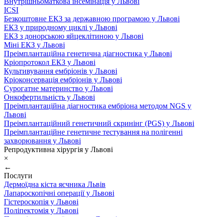
Внутрішньоматкова інсемінація у Львові
ICSI
Безкоштовне ЕКЗ за державною програмою у Львові
ЕКЗ у природному циклі у Львові
ЕКЗ з донорською яйцеклітиною у Львові
Міні ЕКЗ у Львові
Преімплантаційна генетична діагностика у Львові
Кріопротокол ЕКЗ у Львові
Культивування ембріонів у Львові
Кріоконсервація ембріонів у Львові
Сурогатне материнство у Львові
Онкофертильність у Львові
Преімплантаційна діагностика ембріона методом NGS у
Львові
Преімплантаційний генетичний скринінг (PGS) у Львові
Преімплантаційне генетичне тестування на полігенні
захворювання у Львові
Репродуктивна хірургія у Львові
×
←
Послуги
Дермоїдна кіста яєчника Львів
Лапароскопічні операції у Львові
Гістероскопія у Львові
Поліпектомія у Львові