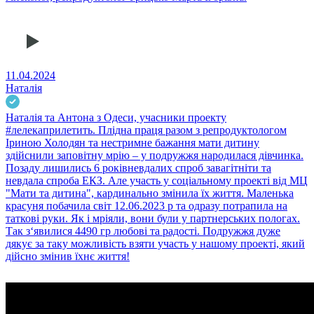
11.04.2024
Наталія
Наталія та Антона з Одеси, учасники проекту
#лелекаприлетить. Плідна праця разом з репродуктологом
Іриною Холодян та нестримне бажання мати дитину
здійснили заповітну мрію – у подружжя народилася дівчинка.
Позаду лишились 6 роківневдалих спроб завагітніти та
невдала спроба ЕКЗ. Але участь у соціальному проекті від МЦ
"Мати та дитина", кардинально змінила їх життя. Маленька
красуня побачила світ 12.06.2023 р та одразу потрапила на
таткові руки. Як і мріяли, вони були у партнерських пологах.
Так з‘явилися 4490 гр любові та радості. Подружжя дуже
дякує за таку можливість взяти участь у нашому проекті, який
дійсно змінив їхнє життя!