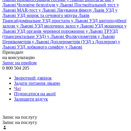
Львові
Чоловіче безпліддя у Львові
Посткоїтальний тест у
Львові
MAR-тест у Львові
Лікування фімозу Львів
УЗД у
Львові
УЗД нирок та сечового міхура Львів
Трансабдомінальне УЗД простати у Львові
УЗД щитоподібної
залози у Львові
УЗД молочних залоз у Львові
УЗД мошонки у
Львові
УЗД органів черевної порожнини у Львові
ТРУЗД
(трансректальне УЗД) у Львові
Фолікулометрія у Львові
Цервікометрія у Львові
Доплерометрія (УЗД з Доплером) у
Львові
УЗД лобкового симфізу у Львові
Приходьте
на консультацію
Запис на прийом
0 800 504 205
Зворотний дзвінок
Задати питання лікарю
Чат
Підписатися на акції
Залишити відгук
Запис на послугу
Запис на послугу