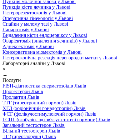
Пункція молочної залози у Львові
Пункція кісти яєчника у Львові
Гістерорезектоскопія у Львові
Оперативна гінекологія у Львові
Спайки у малому тазі у Львові
Лапаротомія у Львові
Видалення кісти ендоцервіксу у Львові
Оваріектомія (видалення яєчників) у Львові
Аднексектомія у Львові
Консервативна міомектомія у Львові
Гістероскопічна резекція перегородки матки у Львові
Лабораторні аналізи у Львові
×
←
Послуги
FISH-діагностика сперматозоїдів Львів
Прогестерон Львів
Пролактин Львів
ТТГ (тиреотропний гормон) Львів
ХГЛ (хоріонічний гонадотропін) Львів
ФСГ (фолікулостимулюючий гормон) Львів
ГСПГ (глобулін, що зв'язує статеві гормони) Львів
Загальний тестостерон Львів
Вільний тестостерон Львів
ТГ (тиреоглобулін) Львів