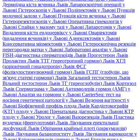
Дермоїдна кіста яєчника Львів
Лапароскопічні операції у
Львові
Гістероскопія у Львові
Поліпектомія у Львові
Пункція
молочної залози у Львові
Пункція кісти яєчника у Львові
Гістерорезектоскопія у Львові
Оперативна гінекологія у
Львові
Спайки у малому тазі у Львові
Лапаротомія у Львові
Видалення кісти ендоцервіксу у Львові
Оваріектомія
(видалення яєчників) у Львові
Аднексектомія у Львові
Консервативна міомектомія у Львові
Гістероскопічна резекція
перегородки матки у Львові
Лабораторні аналізи у Львові
FISH-діагностика сперматозоїдів Львів
Прогестерон Львів
Пролактин Львів
ТТГ (тиреотропний гормон) Львів
ХГЛ
(хоріонічний гонадотропін) Львів
ФСГ
(фолікулостимулюючий гормон) Львів
ГСПГ (глобулін, що
зв'язує статеві гормони) Львів
Загальний тестостерон Львів
Вільний тестостерон Львів
ТГ (тиреоглобулін) Львів
Кортизол
Львів
Спермограма у Львові
Антимюлерів гормон (АМГ) у
Львові
Аналізи на гормони у Львові
CarrierSeq: тест на
носіння генетичної патології у Львові
Ведення вагітності у
Львові
Біофізичний профіль плода Львів
Кардіотокографія
(КТГ) плоду у Львові
Пренатальна діагностика у Львові
КТР
плоду у Львові
Уролог у Львові
Вазорезекція Львів
Пластика
вуздечки (френулотомія) Львів
Лікування еректильної
дисфункції Львів
Обрізання крайньої плоті (циркумцизія)
Львів
Лікування баланопоститу Львів
Лікування варикоцеле у
Львові
Кріоконсервація сперми у Львові
Біопсія яєчка у