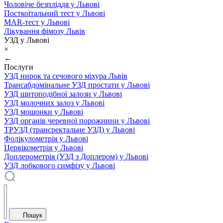
Чоловіче безпліддя у Львові
Посткоїтальний тест у Львові
MAR-тест у Львові
Лікування фімозу Львів
УЗД у Львові
×
←
Послуги
УЗД нирок та сечового міхура Львів
Трансабдомінальне УЗД простати у Львові
УЗД щитоподібної залози у Львові
УЗД молочних залоз у Львові
УЗД мошонки у Львові
УЗД органів черевної порожнини у Львові
ТРУЗД (трансректальне УЗД) у Львові
Фолікулометрія у Львові
Цервікометрія у Львові
Доплерометрія (УЗД з Доплером) у Львові
УЗД лобкового симфізу у Львові
Пошук