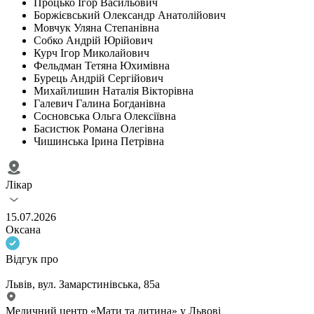
Процько Ігор Васильович
Боржієвський Олександр Анатолійович
Мовчук Уляна Степанівна
Собко Андрій Юрійович
Курч Ігор Миколайович
Фельдман Тетяна Юхимівна
Бурець Андрій Сергійович
Михайлишин Наталія Вікторівна
Галевич Галина Богданівна
Сосновська Ольга Олексіївна
Басистюк Романа Олегівна
Чишинська Ірина Петрівна
Лікар
15.07.2026
Оксана
Відгук про
Львів, вул. Замарстинівська, 85а
Медичний центр «Мати та дитина» у Львові