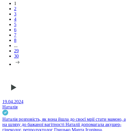
1
2
3
4
5
6
7
8
...
29
30
19.04.2024
Наталія
Наталія розповість, як вона йшла до своєї мрії стати мамою, а
на шляху до бажаної вагітності Наталії допомагала акушер-
гінеколог, репродуктолог Грицько Марта Ігорівна.