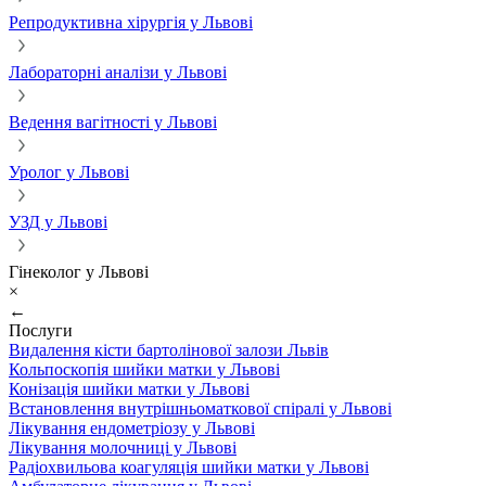
Репродуктивна хірургія у Львові
Лабораторні аналізи у Львові
Ведення вагітності у Львові
Уролог у Львові
УЗД у Львові
Гінеколог у Львові
×
←
Послуги
Видалення кісти бартолінової залози Львів
Кольпоскопія шийки матки у Львові
Конізація шийки матки у Львові
Встановлення внутрішньоматкової спіралі у Львові
Лікування ендометріозу у Львові
Лікування молочниці у Львові
Радіохвильова коагуляція шийки матки у Львові