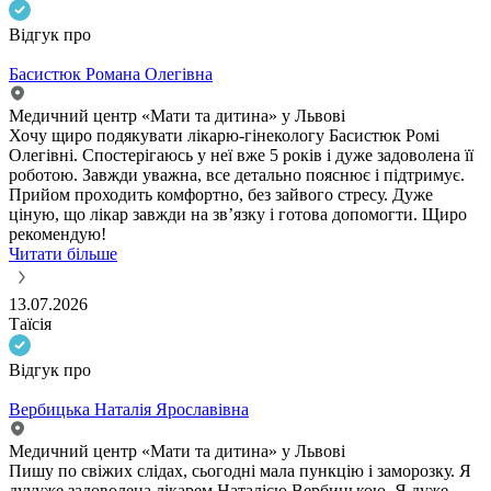
Відгук про
Басистюк Романа Олегівна
Медичний центр «Мати та дитина» у Львові
Хочу щиро подякувати лікарю-гінекологу Басистюк Ромі
Олегівні. Спостерігаюсь у неї вже 5 років і дуже задоволена її
роботою. Завжди уважна, все детально пояснює і підтримує.
Прийом проходить комфортно, без зайвого стресу. Дуже
ціную, що лікар завжди на зв’язку і готова допомогти. Щиро
рекомендую!
Читати більше
13.07.2026
Таїсія
Відгук про
Вербицька Наталія Ярославівна
Медичний центр «Мати та дитина» у Львові
Пишу по свіжих слідах, сьогодні мала пункцію і заморозку. Я
дуууже задоволена лікарем Наталією Вербицькою. Я дуже