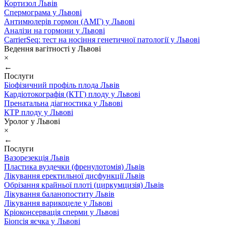
Кортизол Львів
Спермограма у Львові
Антимюлерів гормон (АМГ) у Львові
Аналізи на гормони у Львові
CarrierSeq: тест на носіння генетичної патології у Львові
Ведення вагітності у Львові
×
←
Послуги
Біофізичний профіль плода Львів
Кардіотокографія (КТГ) плоду у Львові
Пренатальна діагностика у Львові
КТР плоду у Львові
Уролог у Львові
×
←
Послуги
Вазорезекція Львів
Пластика вуздечки (френулотомія) Львів
Лікування еректильної дисфункції Львів
Обрізання крайньої плоті (циркумцизія) Львів
Лікування баланопоститу Львів
Лікування варикоцеле у Львові
Кріоконсервація сперми у Львові
Біопсія яєчка у Львові