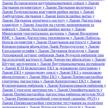
Львові
Встановлення внутрішньоматкової спіралі у Львові
Лікування ендометріозу у Львові
Лікування молочниці у
Львові
Радіохвильова коагуляція шийки матки у Львові
Амбулаторне лікування у Львові
Біопсія шийки матки у
Львові
Лікування хронічного циститу у Львові
Діагностика
хламідіозу у Львові
Аналізи на статеві захворювання та
інфекції у Львові
Дисплазія шийки матки у Львові
Мікроскопія урогенітальних виділень у Львові
Видалення
ВМС у Львові
Діагностика трихомонади у Львові
Пайпель-
біопсія ендометрія у Львові
Планування вагітності у Львові
Кріоконсервація яйцеклітин Львів
Репродуктолог у Львові
Ехосальпінгографія у Львові
Лікування безпліддя у Львові
Допоміжний хетчинг ембріонів Львів
Редукція ембріонів при
багатоплідній вагітності Львів
Донорство яйцеклітин у Львові
Штучне запліднення у Львові
Внутрішньоматкова інсемінація
у Львові
ICSI
Безкоштовне ЕКЗ за державною програмою у
Львові
ЕКЗ у природному циклі у Львові
ЕКЗ з донорською
яйцеклітиною у Львові
Міні ЕКЗ у Львові
Преімплантаційна
генетична діагностика у Львові
Кріопротокол ЕКЗ у Львові
Культивування ембріонів у Львові
Кріоконсервація ембріонів у
Львові
Сурогатне материнство у Львові
Онкофертильність у
Львові
Преімплантаційна діагностика ембріона методом NGS
у Львові
Преімплантаційний генетичний скринінг (PGS) у
Львові
Преімплантаційне генетичне тестування на полігенні
захворювання у Львові
Репродуктивна хірургія у Львові