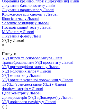
Обрізання крайньої плоті (циркумцизія) Львів
Лікування баланопоститу Львів
Лікування варикоцеле у Львові
Кріоконсервація сперми у Львові
Біопсія яєчка у Львові
Чоловіче безпліддя у Львові
Посткоїтальний тест у Львові
MAR-тест у Львові
Лікування фімозу Львів
УЗД у Львові
×
←
Послуги
УЗД нирок та сечового міхура Львів
Трансабдомінальне УЗД простати у Львові
УЗД щитоподібної залози у Львові
УЗД молочних залоз у Львові
УЗД мошонки у Львові
УЗД органів черевної порожнини у Львові
ТРУЗД (трансректальне УЗД) у Львові
Фолікулометрія у Львові
Цервікометрія у Львові
Доплерометрія (УЗД з Доплером) у Львові
УЗД лобкового симфізу у Львові