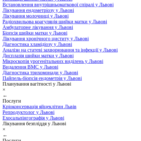
Встановлення внутрішньоматкової спіралі у Львові
Лікування ендометріозу у Львові
Лікування молочниці у Львові
Радіохвильова коагуляція шийки матки у Львові
Амбулаторне лікування у Львові
Біопсія шийки матки у Львові
Лікування хронічного циститу у Львові
Діагностика хламідіозу у Львові
Аналізи на статеві захворювання та інфекції у Львові
Дисплазія шийки матки у Львові
Мікроскопія урогенітальних виділень у Львові
Видалення ВМС у Львові
Діагностика трихомонади у Львові
Пайпель-біопсія ендометрія у Львові
Планування вагітності у Львові
×
←
Послуги
Кріоконсервація яйцеклітин Львів
Репродуктолог у Львові
Ехосальпінгографія у Львові
Лікування безпліддя у Львові
×
←
Послуги