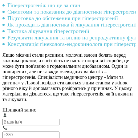
Гіперестрогенія: що це за стан
Симптоми та показання до діагностики гіперестрогені
Підготовка до обстеження при гіперестрогенії
Як проходить діагностика й лікування гіперестрогенії
Тактика лікування гіперестрогенії
Результати лікування та вплив на репродуктивну фун
Консультація гінеколога-ендокринолога при гіперестро
Якщо місячні стали рясними, молочні залози болять перед
кожним циклом, а вагітність не настає попри всі спроби, це
може бути пов'язано з гормональним дисбалансом. Один із
поширених, але не завжди очевидних варіантів –
гіперестрогенія. Спеціалісти медичного центру «Мати та
дитина» у Львові нерідко стикаються з цим станом у жінок
різного віку й допомагають розібратись у причинах. У цьому
матеріалі ви дізнаєтеся, що таке гіперестрогенія, як її виявити
та лікувати.
Швидкий запис