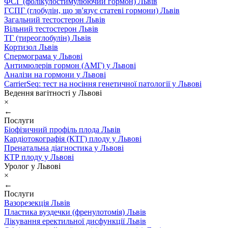
ФСГ (фолікулостимулюючий гормон) Львів
ГСПГ (глобулін, що зв'язує статеві гормони) Львів
Загальний тестостерон Львів
Вільний тестостерон Львів
ТГ (тиреоглобулін) Львів
Кортизол Львів
Спермограма у Львові
Антимюлерів гормон (АМГ) у Львові
Аналізи на гормони у Львові
CarrierSeq: тест на носіння генетичної патології у Львові
Ведення вагітності у Львові
×
←
Послуги
Біофізичний профіль плода Львів
Кардіотокографія (КТГ) плоду у Львові
Пренатальна діагностика у Львові
КТР плоду у Львові
Уролог у Львові
×
←
Послуги
Вазорезекція Львів
Пластика вуздечки (френулотомія) Львів
Лікування еректильної дисфункції Львів