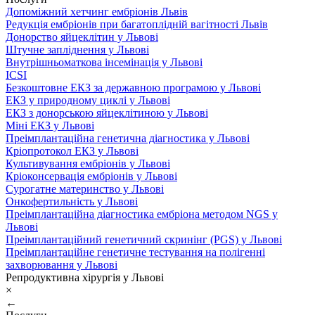
Допоміжний хетчинг ембріонів Львів
Редукція ембріонів при багатоплідній вагітності Львів
Донорство яйцеклітин у Львові
Штучне запліднення у Львові
Внутрішньоматкова інсемінація у Львові
ICSI
Безкоштовне ЕКЗ за державною програмою у Львові
ЕКЗ у природному циклі у Львові
ЕКЗ з донорською яйцеклітиною у Львові
Міні ЕКЗ у Львові
Преімплантаційна генетична діагностика у Львові
Кріопротокол ЕКЗ у Львові
Культивування ембріонів у Львові
Кріоконсервація ембріонів у Львові
Сурогатне материнство у Львові
Онкофертильність у Львові
Преімплантаційна діагностика ембріона методом NGS у
Львові
Преімплантаційний генетичний скринінг (PGS) у Львові
Преімплантаційне генетичне тестування на полігенні
захворювання у Львові
Репродуктивна хірургія у Львові
×
←