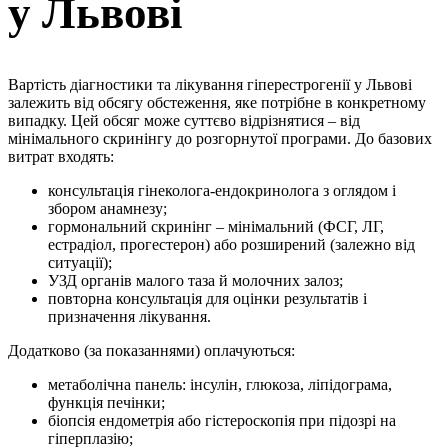
у Львові
Вартість діагностики та лікування гіперестрогенії у Львові
залежить від обсягу обстеження, яке потрібне в конкретному
випадку. Цей обсяг може суттєво відрізнятися – від
мінімального скринінгу до розгорнутої програми. До базових
витрат входять:
консультація гінеколога-ендокринолога з оглядом і
збором анамнезу;
гормональний скринінг – мінімальний (ФСГ, ЛГ,
естрадіол, прогестерон) або розширений (залежно від
ситуації);
УЗД органів малого таза й молочних залоз;
повторна консультація для оцінки результатів і
призначення лікування.
Додатково (за показаннями) оплачуються:
метаболічна панель: інсулін, глюкоза, ліпідограма,
функція печінки;
біопсія ендометрія або гістероскопія при підозрі на
гіперплазію;