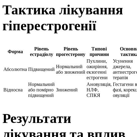
Тактика лікування
гіперестрогенії
Рівень
Рівень
Типові
Основн
Форма
естрадіолу
прогестерону
причини
тактик
Пухлини,
Усунення
Нормальний
ожиріння,
джерела,
Абсолютна
Підвищений
або зинжений
екзогенні
антиестрог
естрогени
терапія
Нормальний
Ановуляція,
Гестагени в
Відносна
або помірно
Знижений
НЛФ,
фазі, корек
підвищений
СПКЯ
овуляції
Результати
лікування та вплив