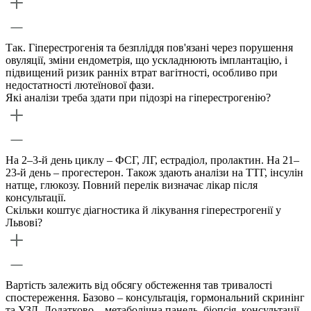
Так. Гіперестрогенія та безпліддя пов'язані через порушення
овуляції, зміни ендометрія, що ускладнюють імплантацію, і
підвищений ризик ранніх втрат вагітності, особливо при
недостатності лютеїнової фази.
Які аналізи треба здати при підозрі на гіперестрогенію?
На 2–3-й день циклу – ФСГ, ЛГ, естрадіол, пролактин. На 21–
23-й день – прогестерон. Також здають аналізи на ТТГ, інсулін
натще, глюкозу. Повний перелік визначає лікар після
консультації.
Скільки коштує діагностика й лікування гіперестрогенії у
Львові?
Вартість залежить від обсягу обстеження тав тривалості
спостереження. Базово – консультація, гормональний скринінг
та УЗД. Додатково – метаболічна панель, біопсія, консультації