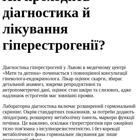
діагностика й
лікування
гіперестрогенії?
Діагностика гіперестрогенії у Львові в медичному центрі
«Мати та дитина» починається з повноцінної консультації
гінеколога-ендокринолога. Лікар оцінює скарги, збирає
детальний анамнез, зокрема репродуктивні та
антропометричні дані, оцінює стан шкіри та слизових, адже
надлишок естрогенів має зовнішні прояви.
Лабораторна діагностика включає розширений гормональний
скринінг. Окрім стандартних показників, за потреби додають
ліпідограму, розширену метаболічну панель, маркери функції
печінки. Це важливо, оскільки гіперестрогенія при ожирінні
тісно пов'язана з інсулінорезистентністю, і без корекції
метаболічного фона гормональне лікування дає лише
тимчасовий ефект.