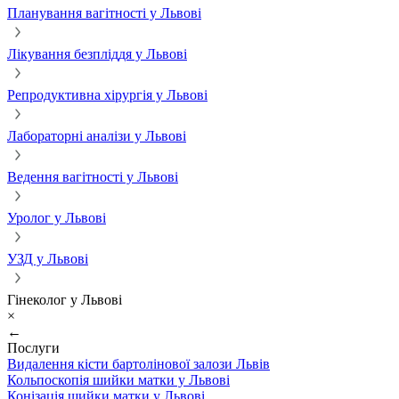
Планування вагітності у Львові
Лікування безпліддя у Львові
Репродуктивна хірургія у Львові
Лабораторні аналізи у Львові
Ведення вагітності у Львові
Уролог у Львові
УЗД у Львові
Гінеколог у Львові
×
←
Послуги
Видалення кісти бартолінової залози Львів
Кольпоскопія шийки матки у Львові
Конізація шийки матки у Львові