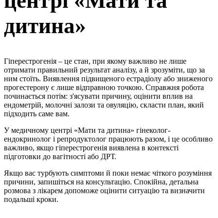
центрі «Мати та
дитина»
Гіперестрогенія – це стан, при якому важливо не лише
отримати правильний результат аналізу, а й зрозуміти, що за
ним стоїть. Виявлення підвищеного естрадіолу або зниженого
прогестерону є лише відправною точкою. Справжня робота
починається потім: з'ясувати причину, оцінити вплив на
ендометрій, молочні залози та овуляцію, скласти план, який
підходить саме вам.
У медичному центрі «Мати та дитина» гінеколог-
ендокринолог і репродуктолог працюють разом, і це особливо
важливо, якщо гіперестрогенія виявлена в контексті
підготовки до вагітності або ДРТ.
Якщо вас турбують симптоми й поки немає чіткого розуміння
причини, запишіться на консультацію. Спокійна, детальна
розмова з лікарем допоможе оцінити ситуацію та визначити
подальші кроки.