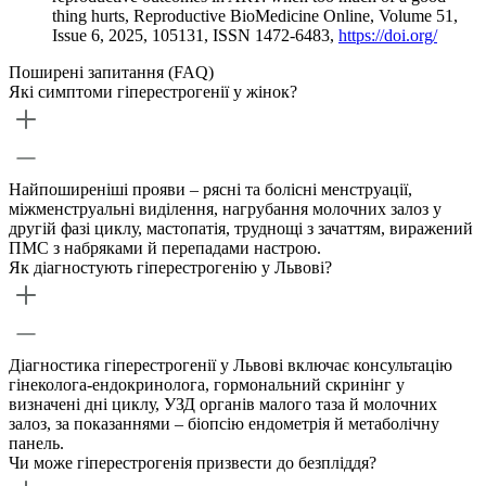
thing hurts, Reproductive BioMedicine Online, Volume 51,
Issue 6, 2025, 105131, ISSN 1472-6483,
https://doi.org/
Поширені запитання (FAQ)
Які симптоми гіперестрогенії у жінок?
Найпоширеніші прояви – рясні та болісні менструації,
міжменструальні виділення, нагрубання молочних залоз у
другій фазі циклу, мастопатія, труднощі з зачаттям, виражений
ПМС з набряками й перепадами настрою.
Як діагностують гіперестрогенію у Львові?
Діагностика гіперестрогенії у Львові включає консультацію
гінеколога-ендокринолога, гормональний скринінг у
визначені дні циклу, УЗД органів малого таза й молочних
залоз, за показаннями – біопсію ендометрія й метаболічну
панель.
Чи може гіперестрогенія призвести до безпліддя?