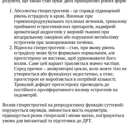
розуміти, що такий стан буває двох принципово різних форм:
Абсолютна гіперестрогенія – це справді підвищений
рівень естрадіолу в крові. Виникає при
гормонопродукувальних пухлинах яєчників, тривалому
прийманні естрогенвмісних препаратів, надмірній
ароматизації андрогенів у жировій тканині при
вісцеральному ожирінні або порушенні метаболізму
естрогенів при захворюваннях печінки.
Відносна гіперестрогенія – стан, при якому рівень
естрадіолу може бути формально нормальним, але
прогестерону не вистачає, щоб урівноважити його
вплив. Саме цей варіант трапляється значно частіше.
Серед причин – ановуляторні цикли, коли жовте тіло не
утворюється або функціонує недостатньо, а отже,
прогестерон не виробляється в потрібній кількості.
Тривалий дефіцит прогестерону призводить до
постійного проліферативного впливу естрогенів на
ендометрій.
Вплив гіперестрогенії на репродуктивну функцію суттєвий:
порушується овуляція, змінюється якість ендометрія,
підвищується ризик гіперплазії і міоми матки, погіршуються
умови для імплантації та підготовки до ДРТ.