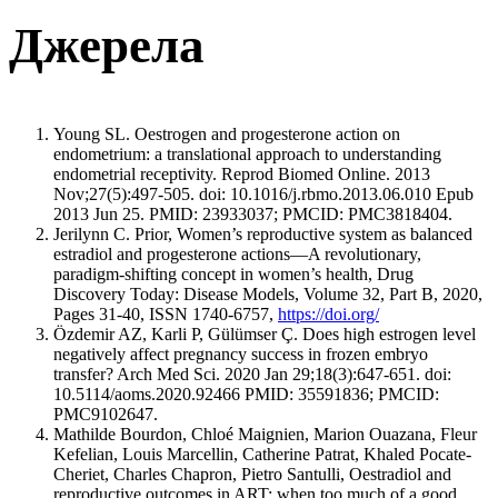
Джерела
Young SL. Oestrogen and progesterone action on
endometrium: a translational approach to understanding
endometrial receptivity. Reprod Biomed Online. 2013
Nov;27(5):497-505. doi: 10.1016/j.rbmo.2013.06.010 Epub
2013 Jun 25. PMID: 23933037; PMCID: PMC3818404.
Jerilynn C. Prior, Women’s reproductive system as balanced
estradiol and progesterone actions—A revolutionary,
paradigm-shifting concept in women’s health, Drug
Discovery Today: Disease Models, Volume 32, Part B, 2020,
Pages 31-40, ISSN 1740-6757,
https://doi.org/
Özdemir AZ, Karli P, Gülümser Ç. Does high estrogen level
negatively affect pregnancy success in frozen embryo
transfer? Arch Med Sci. 2020 Jan 29;18(3):647-651. doi:
10.5114/aoms.2020.92466 PMID: 35591836; PMCID:
PMC9102647.
Mathilde Bourdon, Chloé Maignien, Marion Ouazana, Fleur
Kefelian, Louis Marcellin, Catherine Patrat, Khaled Pocate-
Cheriet, Charles Chapron, Pietro Santulli, Oestradiol and
reproductive outcomes in ART: when too much of a good