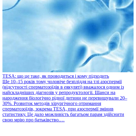
TESA: що це таке, як проводиться і кому підходить
​Ще 10–15 років тому чоловіче безпліддя на тлі азоспермії
(відсутності сперматозоїдів в еякуляті) вважалося одним із
найскладніших діагнозів у репродуктології. Шанси на
народження біологічно рідної дитини не перевищували 20–
30%. Розвиток методів хірургічного отримання
сперматозоїдів, зокрема TESA, при азоспермії змінив
статистику. Це дало можливість багатьом парам здійснити
P
свою мрію про батьківство.…
П
в
т