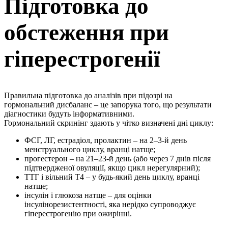
Підготовка до
обстеження при
гіперестрогенії
Правильна підготовка до аналізів при підозрі на
гормональний дисбаланс – це запорука того, що результати
діагностики будуть інформативними.
Гормональний скринінг здають у чітко визначені дні циклу:
ФСГ, ЛГ, естрадіол, пролактин – на 2–3-й день
менструального циклу, вранці натще;
прогестерон – на 21–23-й день (або через 7 днів після
підтвердженої овуляції, якщо цикл нерегулярний);
ТТГ і вільний Т4 – у будь-який день циклу, вранці
натще;
інсулін і глюкоза натще – для оцінки
інсулінорезистентності, яка нерідко супроводжує
гіперестрогенію при ожирінні.