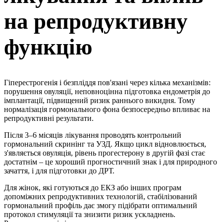
на репродуктивну
функцію
Гіперестрогенія і безпліддя пов'язані через кілька механізмів:
порушення овуляції, неповноцінна підготовка ендометрія до
імплантації, підвищений ризик раннього викидня. Тому
нормалізація гормонального фона безпосередньо впливає на
репродуктивні результати.
Після 3–6 місяців лікування проводять контрольний
гормональний скринінг та УЗД. Якщо цикл відновлюється,
з'являється овуляція, рівень прогестерону в другій фазі стає
достатнім – це хороший прогностичний знак і для природного
зачаття, і для підготовки до ДРТ.
Для жінок, які готуються до ЕКЗ або інших програм
допоміжних репродуктивних технологій, стабілізований
гормональний профіль дає змогу підібрати оптимальний
протокол стимуляції та знизити ризик ускладнень.