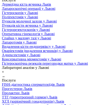
Послуги
Дермоїдна кіста яєчника Львів
Лапароскопічні операції у Львові
Гістероскопія у Львові
Поліпектомія у Львові
Пункція молочної залози у Львові
Пункція кісти яєчника у Львові
Гістерорезектоскопія у Львові
Оперативна гінекологія у Львові
Спайки у малому тазі у Львові
Лапаротомія у Львові
Видалення кісти ендоцервіксу у Львові
Оваріектомія (видалення яєчників) у Львові
Аднексектомія у Львові
Консервативна міомектомія у Львові
Гістероскопічна резекція перегородки матки у Львові
Лабораторні аналізи у Львові
×
←
Послуги
FISH-діагностика сперматозоїдів Львів
Прогестерон Львів
Пролактин Львів
ТТГ (тиреотропний гормон) Львів
ХГЛ (хоріонічний гонадотропін) Львів