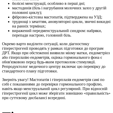
болісні менструації, особливо в перші дні;
мастодинія (біль і нагрубання молочних залоз у другій
половині циклу);
фіброзно-кістозна мастопатія, підтверджена на УЗД;
труднощі з зачаттям, ановуляторні цикли, звичні викидні
на ранніх термінах;
виражений передменструальний синдром: набряки,
перепади настрою, головний біль.
Окремо варто виділити ситуації, коли діагностику
гіперестрогенії проводять у рамках підготовки до програм
ДРТ. Якщо при обстеженні виявили міому матки, ендометріоз
або гіперплазію ендометрія, оцінка гормонального фона є
обов'язковою перед будь-яким протоколом стимуляції.
Репродуктолог медичного центру включає цю перевірку до
стандартного плану підготовки.
Зверніть увагу! Мастопатія і гіперплазія ендометрія самі по
собі є показаннями до перевірки гормонального профілю,
навіть якщо менструальний цикл регулярний. При відносній
гіперестрогенії цикл може зберігати зовнішню «правильність»
при суттєвому дисбалансі всередині.