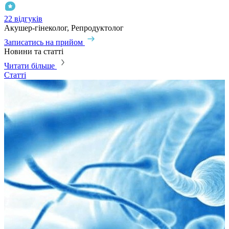
22 відгуків
1
Акушер-гінеколог, Репродуктолог
Г
Записатись на прийом
З
Новини та статті
Читати більше
Статті
С