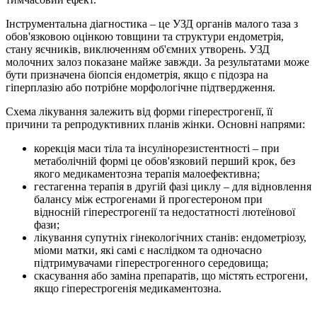
Інструментальна діагностика – це УЗД органів малого таза з
обов'язковою оцінкою товщини та структури ендометрія,
стану яєчників, виключенням об'ємних утворень. УЗД
молочних залоз показане майже завжди. За результатами може
бути призначена біопсія ендометрія, якщо є підозра на
гіперплазію або потрібне морфологічне підтвердження.
Схема лікування залежить від форми гіперестрогенії, її
причини та репродуктивних планів жінки. Основні напрями:
корекція маси тіла та інсулінорезистентності – при
метаболічній формі це обов'язковий перший крок, без
якого медикаментозна терапія малоефективна;
гестагенна терапія в другій фазі циклу – для відновлення
балансу між естрогенами й прогестероном при
відносній гіперестрогенії та недостатності лютеїнової
фази;
лікування супутніх гінекологічних станів: ендометріозу,
міоми матки, які самі є наслідком та одночасно
підтримувачами гіперестрогенного середовища;
скасування або заміна препаратів, що містять естрогени,
якщо гіперестрогенія медикаментозна.