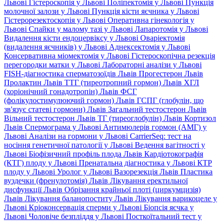
Львові
Гістероскопія у Львові
Поліпектомія у Львові
Пункція
молочної залози у Львові
Пункція кісти яєчника у Львові
Гістерорезектоскопія у Львові
Оперативна гінекологія у
Львові
Спайки у малому тазі у Львові
Лапаротомія у Львові
Видалення кісти ендоцервіксу у Львові
Оваріектомія
(видалення яєчників) у Львові
Аднексектомія у Львові
Консервативна міомектомія у Львові
Гістероскопічна резекція
перегородки матки у Львові
Лабораторні аналізи у Львові
FISH-діагностика сперматозоїдів Львів
Прогестерон Львів
Пролактин Львів
ТТГ (тиреотропний гормон) Львів
ХГЛ
(хоріонічний гонадотропін) Львів
ФСГ
(фолікулостимулюючий гормон) Львів
ГСПГ (глобулін, що
зв'язує статеві гормони) Львів
Загальний тестостерон Львів
Вільний тестостерон Львів
ТГ (тиреоглобулін) Львів
Кортизол
Львів
Спермограма у Львові
Антимюлерів гормон (АМГ) у
Львові
Аналізи на гормони у Львові
CarrierSeq: тест на
носіння генетичної патології у Львові
Ведення вагітності у
Львові
Біофізичний профіль плода Львів
Кардіотокографія
(КТГ) плоду у Львові
Пренатальна діагностика у Львові
КТР
плоду у Львові
Уролог у Львові
Вазорезекція Львів
Пластика
вуздечки (френулотомія) Львів
Лікування еректильної
дисфункції Львів
Обрізання крайньої плоті (циркумцизія)
Львів
Лікування баланопоститу Львів
Лікування варикоцеле у
Львові
Кріоконсервація сперми у Львові
Біопсія яєчка у
Львові
Чоловіче безпліддя у Львові
Посткоїтальний тест у