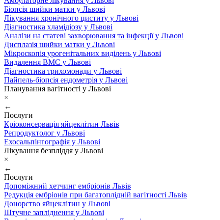
Амбулаторне лікування у Львові
Біопсія шийки матки у Львові
Лікування хронічного циститу у Львові
Діагностика хламідіозу у Львові
Аналізи на статеві захворювання та інфекції у Львові
Дисплазія шийки матки у Львові
Мікроскопія урогенітальних виділень у Львові
Видалення ВМС у Львові
Діагностика трихомонади у Львові
Пайпель-біопсія ендометрія у Львові
Планування вагітності у Львові
×
←
Послуги
Кріоконсервація яйцеклітин Львів
Репродуктолог у Львові
Ехосальпінгографія у Львові
Лікування безпліддя у Львові
×
←
Послуги
Допоміжний хетчинг ембріонів Львів
Редукція ембріонів при багатоплідній вагітності Львів
Донорство яйцеклітин у Львові
Штучне запліднення у Львові