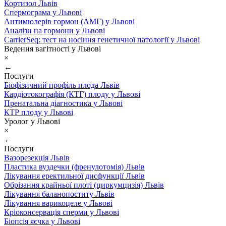
Кортизол Львів
Спермограма у Львові
Антимюлерів гормон (АМГ) у Львові
Аналізи на гормони у Львові
CarrierSeq: тест на носіння генетичної патології у Львові
Ведення вагітності у Львові
×
←
Послуги
Біофізичний профіль плода Львів
Кардіотокографія (КТГ) плоду у Львові
Пренатальна діагностика у Львові
КТР плоду у Львові
Уролог у Львові
×
←
Послуги
Вазорезекція Львів
Пластика вуздечки (френулотомія) Львів
Лікування еректильної дисфункції Львів
Обрізання крайньої плоті (циркумцизія) Львів
Лікування баланопоститу Львів
Лікування варикоцеле у Львові
Кріоконсервація сперми у Львові
Біопсія яєчка у Львові