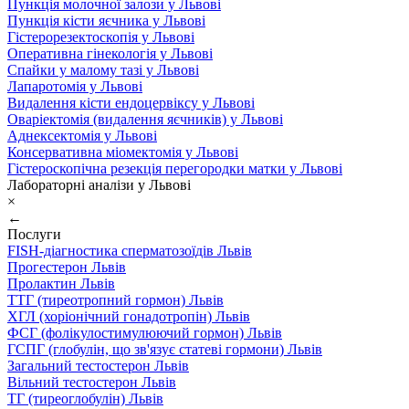
Пункція молочної залози у Львові
Пункція кісти яєчника у Львові
Гістерорезектоскопія у Львові
Оперативна гінекологія у Львові
Спайки у малому тазі у Львові
Лапаротомія у Львові
Видалення кісти ендоцервіксу у Львові
Оваріектомія (видалення яєчників) у Львові
Аднексектомія у Львові
Консервативна міомектомія у Львові
Гістероскопічна резекція перегородки матки у Львові
Лабораторні аналізи у Львові
×
←
Послуги
FISH-діагностика сперматозоїдів Львів
Прогестерон Львів
Пролактин Львів
ТТГ (тиреотропний гормон) Львів
ХГЛ (хоріонічний гонадотропін) Львів
ФСГ (фолікулостимулюючий гормон) Львів
ГСПГ (глобулін, що зв'язує статеві гормони) Львів
Загальний тестостерон Львів
Вільний тестостерон Львів
ТГ (тиреоглобулін) Львів