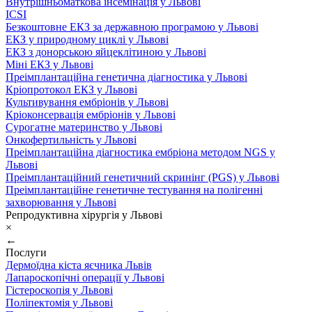
Внутрішньоматкова інсемінація у Львові
ICSI
Безкоштовне ЕКЗ за державною програмою у Львові
ЕКЗ у природному циклі у Львові
ЕКЗ з донорською яйцеклітиною у Львові
Міні ЕКЗ у Львові
Преімплантаційна генетична діагностика у Львові
Кріопротокол ЕКЗ у Львові
Культивування ембріонів у Львові
Кріоконсервація ембріонів у Львові
Сурогатне материнство у Львові
Онкофертильність у Львові
Преімплантаційна діагностика ембріона методом NGS у
Львові
Преімплантаційний генетичний скринінг (PGS) у Львові
Преімплантаційне генетичне тестування на полігенні
захворювання у Львові
Репродуктивна хірургія у Львові
×
←
Послуги
Дермоїдна кіста яєчника Львів
Лапароскопічні операції у Львові
Гістероскопія у Львові
Поліпектомія у Львові