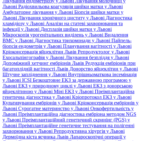
Лікування ендометріозу у Львові
Лікування молочниці у
Львові
Радіохвильова коагуляція шийки матки у Львові
Амбулаторне лікування у Львові
Біопсія шийки матки у
Львові
Лікування хронічного циститу у Львові
Діагностика
хламідіозу у Львові
Аналізи на статеві захворювання та
інфекції у Львові
Дисплазія шийки матки у Львові
Мікроскопія урогенітальних виділень у Львові
Видалення
ВМС у Львові
Діагностика трихомонади у Львові
Пайпель-
біопсія ендометрія у Львові
Планування вагітності у Львові
Кріоконсервація яйцеклітин Львів
Репродуктолог у Львові
Ехосальпінгографія у Львові
Лікування безпліддя у Львові
Допоміжний хетчинг ембріонів Львів
Редукція ембріонів при
багатоплідній вагітності Львів
Донорство яйцеклітин у Львові
Штучне запліднення у Львові
Внутрішньоматкова інсемінація
у Львові
ICSI
Безкоштовне ЕКЗ за державною програмою у
Львові
ЕКЗ у природному циклі у Львові
ЕКЗ з донорською
яйцеклітиною у Львові
Міні ЕКЗ у Львові
Преімплантаційна
генетична діагностика у Львові
Кріопротокол ЕКЗ у Львові
Культивування ембріонів у Львові
Кріоконсервація ембріонів у
Львові
Сурогатне материнство у Львові
Онкофертильність у
Львові
Преімплантаційна діагностика ембріона методом NGS
у Львові
Преімплантаційний генетичний скринінг (PGS) у
Львові
Преімплантаційне генетичне тестування на полігенні
захворювання у Львові
Репродуктивна хірургія у Львові
Дермоїдна кіста яєчника Львів
Лапароскопічні операції у