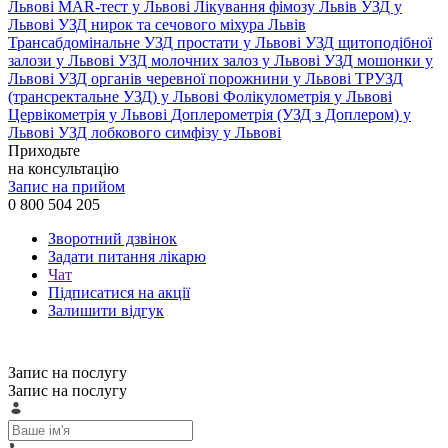
Львові
MAR-тест у Львові
Лікування фімозу Львів
УЗД у
Львові
УЗД нирок та сечового міхура Львів
Трансабдомінальне УЗД простати у Львові
УЗД щитоподібної
залози у Львові
УЗД молочних залоз у Львові
УЗД мошонки у
Львові
УЗД органів черевної порожнини у Львові
ТРУЗД
(трансректальне УЗД) у Львові
Фолікулометрія у Львові
Цервікометрія у Львові
Доплерометрія (УЗД з Доплером) у
Львові
УЗД лобкового симфізу у Львові
Приходьте
на консультацію
Запис на прийом
0 800 504 205
Зворотний дзвінок
Задати питання лікарю
Чат
Підписатися на акції
Залишити відгук
Запис на послугу
Запис на послугу