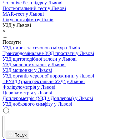
Чоловіче безпліддя у Львові
Посткоїтальний тест у Львові
MAR-тест у Львові
Лікування фімозу Львів
УЗД у Львові
×
←
Послуги
УЗД нирок та сечового міхура Львів
Трансабдомінальне УЗД простати у Львові
УЗД щитоподібної залози у Львові
УЗД молочних залоз у Львові
УЗД мошонки у Львові
УЗД органів черевної порожнини у Львові
ТРУЗД (трансректальне УЗД) у Львові
Фолікулометрія у Львові
Цервікометрія у Львові
Доплерометрія (УЗД з Доплером) у Львові
УЗД лобкового симфізу у Львові
Пошук