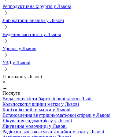
Репродуктивна хірургія у Львові
Лабораторні аналізи у Львові
Ведення вагітності у Львові
Уролог у Львові
УЗД у Львові
Гінеколог у Львові
×
←
Послуги
Видалення кісти бартолінової залози Львів
Кольпоскопія шийки матки у Львові
Конізація шийки матки у Львові
Встановлення внутрішньоматкової спіралі у Львові
Лікування ендометріозу у Львові
Лікування молочниці у Львові
Радіохвильова коагуляція шийки матки у Львові