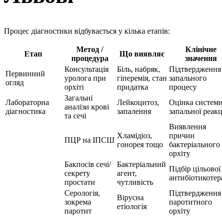
Процес діагностики відбувається у кілька етапів:
Метод /
Клінічне
Етап
Що виявляє
процедура
значення
Консультація
Біль, набряк,
Підтвердження
Первинний
уролога при
гіперемія, стан
запального
огляд
орхіті
придатка
процесу
Загальні
Лабораторна
Лейкоцитоз,
Оцінка системн
аналізи крові
діагностика
запалення
запальної реакц
та сечі
Виявлення
Хламідіоз,
причин
ПЦР на ІПСШ
гонорея тощо
бактеріального
орхіту
Бакпосів сечі/
Бактеріальний
Підбір цільової
секрету
агент,
антибіотикотер
простати
чутливість
Серологія,
Підтвердження
Вірусна
зокрема
паротитного
етіологія
паротит
орхіту