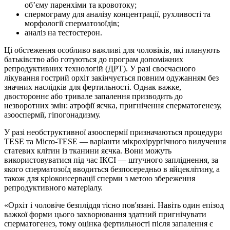
об’єму паренхіми та кровотоку;
спермограму для аналізу концентрації, рухливості та
морфології сперматозоїдів;
аналіз на тестостерон.
Ці обстеження особливо важливі для чоловіків, які планують
батьківство або готуються до програм допоміжних
репродуктивних технологій (ДРТ). У разі своєчасного
лікування гострий орхіт закінчується повним одужанням без
значних наслідків для фертильності. Однак важке,
двостороннє або тривале запалення призводить до
незворотних змін: атрофії яєчка, пригнічення сперматогенезу,
азооспермії, гіпогонадизму.
У разі необструктивної азооспермії призначаються процедури
TESE та Micro-TESE — варіанти мікрохірургічного вилучення
статевих клітин із тканини яєчка. Вони можуть
використовуватися під час ІКСІ — штучного запліднення, за
якого сперматозоїд вводиться безпосередньо в яйцеклітину, а
також для кріоконсервації сперми з метою збереження
репродуктивного матеріалу.
«Орхіт і чоловіче безпліддя тісно пов'язані. Навіть один епізод
важкої форми цього захворювання здатний пригнічувати
сперматогенез, тому оцінка фертильності після запалення є