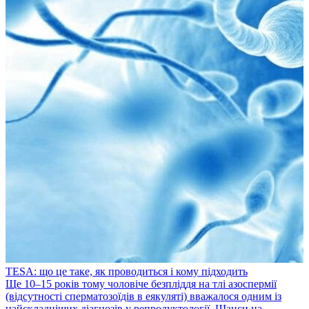
TESA: що це таке, як проводиться і кому підходить
​Ще 10–15 років тому чоловіче безпліддя на тлі азоспермії
(відсутності сперматозоїдів в еякуляті) вважалося одним із
найскладніших діагнозів у репродуктології. Шанси на