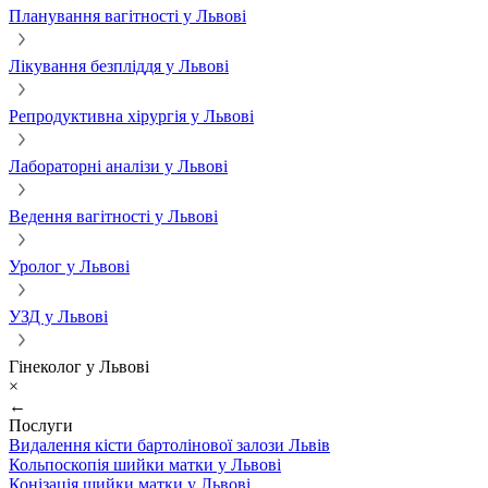
Планування вагітності у Львові
Лікування безпліддя у Львові
Репродуктивна хірургія у Львові
Лабораторні аналізи у Львові
Ведення вагітності у Львові
Уролог у Львові
УЗД у Львові
Гінеколог у Львові
×
←
Послуги
Видалення кісти бартолінової залози Львів
Кольпоскопія шийки матки у Львові
Конізація шийки матки у Львові