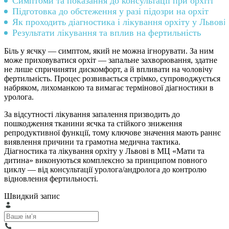
Симптоми та показання до консультації при орхіті
Підготовка до обстеження у разі підозри на орхіт
Як проходить діагностика і лікування орхіту у Львові
Результати лікування та вплив на фертильність
Біль у яєчку — симптом, який не можна ігнорувати. За ним
може приховуватися орхіт — запальне захворювання, здатне
не лише спричиняти дискомфорт, а й впливати на чоловічу
фертильність. Процес розвивається стрімко, супроводжується
набряком, лихоманкою та вимагає термінової діагностики в
уролога.
За відсутності лікування запалення призводить до
пошкодження тканини яєчка та стійкого зниження
репродуктивної функції, тому ключове значення мають раннє
виявлення причини та грамотна медична тактика.
Діагностика та лікування орхіту у Львові в МЦ «Мати та
дитина» виконуються комплексно за принципом повного
циклу — від консультації уролога/андролога до контролю
відновлення фертильності.
Швидкий запис