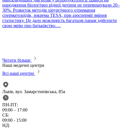
народження біологічно рідної дитини не перевищували 20–
30%. Розвиток методів хірургічного отримання
сперматозоїдів, зокрема TESA, при азоспермії змінив
статистику. Це дало можливість багатьом парам здійснити
P
свою мрію про батьківство.…
П
в
т
с
м
м
Читати більше
Наші медичні центри
Всі наші центри
Львів, вул. Замарстинівська, 85а
ПН-ПТ:
09:00 – 17:00
СБ:
09:00 - 15:00
НД: