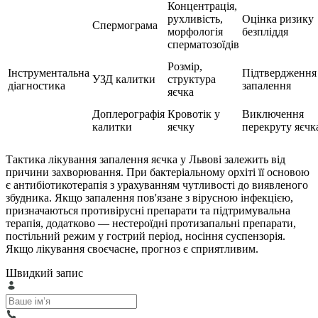
Концентрація,
рухливість,
Оцінка ризику
Спермограма
морфологія
безпліддя
сперматозоїдів
Розмір,
Інструментальна
Підтвердження
УЗД калитки
структура
діагностика
запалення
яєчка
Доплерографія
Кровотік у
Виключення
калитки
яєчку
перекруту яєчк
Тактика лікування запалення яєчка у Львові залежить від
причини захворювання. При бактеріальному орхіті її основою
є антибіотикотерапія з урахуванням чутливості до виявленого
збудника. Якщо запалення пов'язане з вірусною інфекцією,
призначаються противірусні препарати та підтримувальна
терапія, додатково — нестероїдні протизапальні препарати,
постільний режим у гострий період, носіння суспензорія.
Якщо лікування своєчасне, прогноз є сприятливим.
Швидкий запис