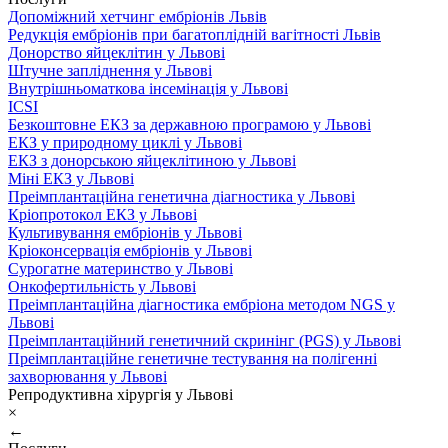
Допоміжний хетчинг ембріонів Львів
Редукція ембріонів при багатоплідній вагітності Львів
Донорство яйцеклітин у Львові
Штучне запліднення у Львові
Внутрішньоматкова інсемінація у Львові
ICSI
Безкоштовне ЕКЗ за державною програмою у Львові
ЕКЗ у природному циклі у Львові
ЕКЗ з донорською яйцеклітиною у Львові
Міні ЕКЗ у Львові
Преімплантаційна генетична діагностика у Львові
Кріопротокол ЕКЗ у Львові
Культивування ембріонів у Львові
Кріоконсервація ембріонів у Львові
Сурогатне материнство у Львові
Онкофертильність у Львові
Преімплантаційна діагностика ембріона методом NGS у
Львові
Преімплантаційний генетичний скринінг (PGS) у Львові
Преімплантаційне генетичне тестування на полігенні
захворювання у Львові
Репродуктивна хірургія у Львові
×
←