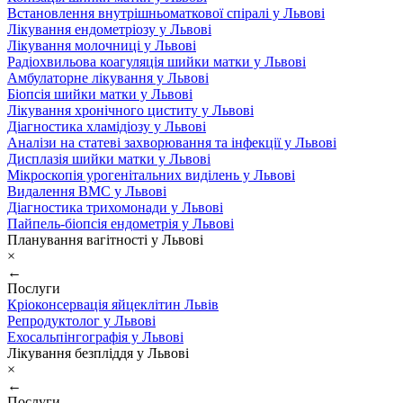
Встановлення внутрішньоматкової спіралі у Львові
Лікування ендометріозу у Львові
Лікування молочниці у Львові
Радіохвильова коагуляція шийки матки у Львові
Амбулаторне лікування у Львові
Біопсія шийки матки у Львові
Лікування хронічного циститу у Львові
Діагностика хламідіозу у Львові
Аналізи на статеві захворювання та інфекції у Львові
Дисплазія шийки матки у Львові
Мікроскопія урогенітальних виділень у Львові
Видалення ВМС у Львові
Діагностика трихомонади у Львові
Пайпель-біопсія ендометрія у Львові
Планування вагітності у Львові
×
←
Послуги
Кріоконсервація яйцеклітин Львів
Репродуктолог у Львові
Ехосальпінгографія у Львові
Лікування безпліддя у Львові
×
←
Послуги