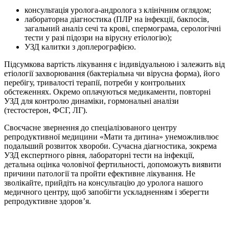
консультація уролога-андролога з клінічним оглядом;
лабораторна діагностика (ПЛР на інфекції, бакпосів,
загальний аналіз сечі та крові, спермограма, серологічні
тести у разі підозри на вірусну етіологію);
УЗД калитки з доплерографією.
Підсумкова вартість лікування є індивідуальною і залежить від
етіології захворювання (бактеріальна чи вірусна форма), його
перебігу, тривалості терапії, потреби у контрольних
обстеженнях. Окремо оплачуються медикаменти, повторні
УЗД для контролю динаміки, гормональні аналізи
(тестостерон, ФСГ, ЛГ).
Своєчасне звернення до спеціалізованого центру
репродуктивної медицини «Мати та дитина» унеможливлює
подальший розвиток хвороби. Сучасна діагностика, зокрема
УЗД експертного рівня, лабораторні тести на інфекції,
детальна оцінка чоловічої фертильності, допоможуть виявити
причини патології та пройти ефективне лікування. Не
зволікайте, прийдіть на консультацію до уролога нашого
медичного центру, щоб запобігти ускладненням і зберегти
репродуктивне здоров’я.