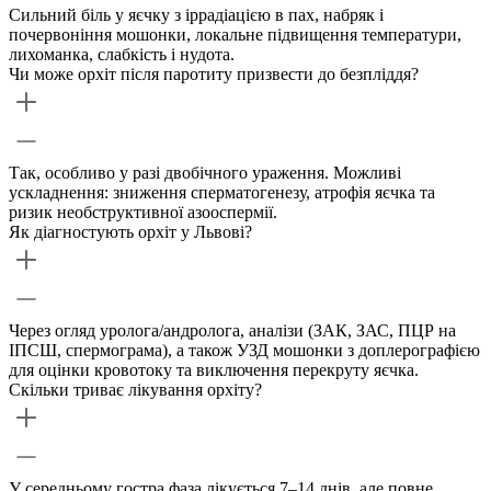
Сильний біль у яєчку з іррадіацією в пах, набряк і
почервоніння мошонки, локальне підвищення температури,
лихоманка, слабкість і нудота.
Чи може орхіт після паротиту призвести до безпліддя?
Так, особливо у разі двобічного ураження. Можливі
ускладнення: зниження сперматогенезу, атрофія яєчка та
ризик необструктивної азооспермії.
Як діагностують орхіт у Львові?
Через огляд уролога/андролога, аналізи (ЗАК, ЗАС, ПЦР на
ІПСШ, спермограма), а також УЗД мошонки з доплерографією
для оцінки кровотоку та виключення перекруту яєчка.
Скільки триває лікування орхіту?
У середньому гостра фаза лікується 7–14 днів, але повне