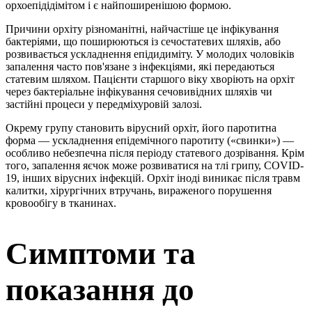
орхоепідідімітом і є найпоширенішою формою.
Причини орхіту різноманітні, найчастіше це інфікування
бактеріями, що поширюються із сечостатевих шляхів, або
розвивається ускладнення епідидиміту. У молодих чоловіків
запалення часто пов'язане з інфекціями, які передаються
статевим шляхом. Пацієнти старшого віку хворіють на орхіт
через бактеріальне інфікування сечовивідних шляхів чи
застійні процеси у передміхуровій залозі.
Окрему групу становить вірусний орхіт, його паротитна
форма — ускладнення епідемічного паротиту («свинки») —
особливо небезпечна після періоду статевого дозрівання. Крім
того, запалення яєчок може розвиватися на тлі грипу, COVID-
19, інших вірусних інфекцій. Орхіт іноді виникає після травм
калитки, хірургічних втручань, вираженого порушення
кровообігу в тканинах.
Симптоми та
показання до