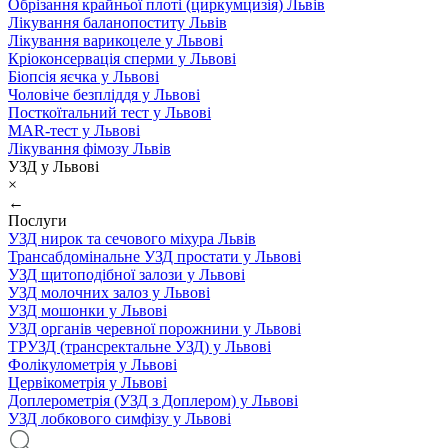
Обрізання крайньої плоті (циркумцизія) Львів
Лікування баланопоститу Львів
Лікування варикоцеле у Львові
Кріоконсервація сперми у Львові
Біопсія яєчка у Львові
Чоловіче безпліддя у Львові
Посткоїтальний тест у Львові
MAR-тест у Львові
Лікування фімозу Львів
УЗД у Львові
×
←
Послуги
УЗД нирок та сечового міхура Львів
Трансабдомінальне УЗД простати у Львові
УЗД щитоподібної залози у Львові
УЗД молочних залоз у Львові
УЗД мошонки у Львові
УЗД органів черевної порожнини у Львові
ТРУЗД (трансректальне УЗД) у Львові
Фолікулометрія у Львові
Цервікометрія у Львові
Доплерометрія (УЗД з Доплером) у Львові
УЗД лобкового симфізу у Львові