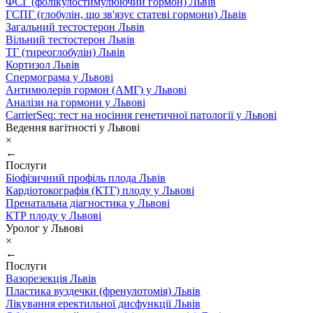
ФСГ (фолікулостимулюючий гормон) Львів
ГСПГ (глобулін, що зв'язує статеві гормони) Львів
Загальний тестостерон Львів
Вільний тестостерон Львів
ТГ (тиреоглобулін) Львів
Кортизол Львів
Спермограма у Львові
Антимюлерів гормон (АМГ) у Львові
Аналізи на гормони у Львові
CarrierSeq: тест на носіння генетичної патології у Львові
Ведення вагітності у Львові
×
←
Послуги
Біофізичний профіль плода Львів
Кардіотокографія (КТГ) плоду у Львові
Пренатальна діагностика у Львові
КТР плоду у Львові
Уролог у Львові
×
←
Послуги
Вазорезекція Львів
Пластика вуздечки (френулотомія) Львів
Лікування еректильної дисфункції Львів