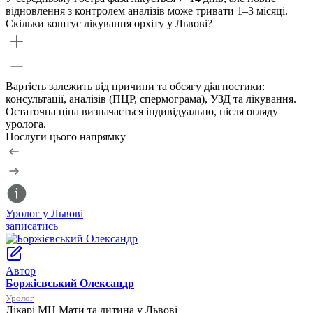
відновлення з контролем аналізів може тривати 1–3 місяці.
Скільки коштує лікування орхіту у Львові?
Вартість залежить від причини та обсягу діагностики:
консультації, аналізів (ПЦР, спермограма), УЗД та лікування.
Остаточна ціна визначається індивідуально, після огляду
уролога.
Послуги цього напрямку
Уролог у Львові
А
записатись
з
Автор
Боржієвський Олександр
Уролог
Лікарі МЦ Мати та дитина у Львові