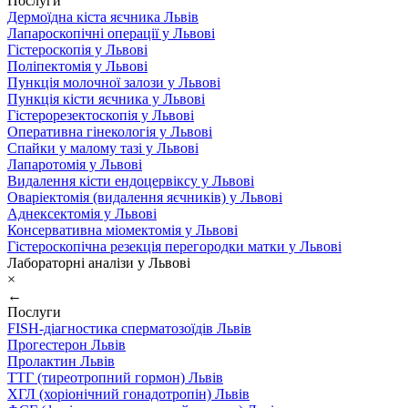
Послуги
Дермоїдна кіста яєчника Львів
Лапароскопічні операції у Львові
Гістероскопія у Львові
Поліпектомія у Львові
Пункція молочної залози у Львові
Пункція кісти яєчника у Львові
Гістерорезектоскопія у Львові
Оперативна гінекологія у Львові
Спайки у малому тазі у Львові
Лапаротомія у Львові
Видалення кісти ендоцервіксу у Львові
Оваріектомія (видалення яєчників) у Львові
Аднексектомія у Львові
Консервативна міомектомія у Львові
Гістероскопічна резекція перегородки матки у Львові
Лабораторні аналізи у Львові
×
←
Послуги
FISH-діагностика сперматозоїдів Львів
Прогестерон Львів
Пролактин Львів
ТТГ (тиреотропний гормон) Львів
ХГЛ (хоріонічний гонадотропін) Львів