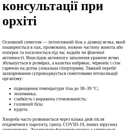
консультації при
орхіті
Основний симптом — інтенсивний біль у ділянці яєчка, який
поширюється в пах, промежину, нижню частину живота або
поперек та посилюється під час ходьби чи фізичної
активності. Внаслідок активного запалення уражене яєчко
збільшується в розмірах, а калитка набрякає, червоніє і стає
гарячою на дотик (локальна гіпертермія). Тяжкий перебіг
захворювання супроводжується симптомами інтоксикації
організму:
підвищення температури тіла до 38–39 °C;
лихоманка;
слабкість і виражена стомлюваність;
головний біль;
нудота.
Хвороба часто розвивається через кілька днів після
епідемічного паротиту, грипу, COVID-19, інших вірусних
захворювань. Додатковим фактором ризику є уретральні