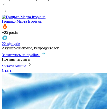
Грицько
Марта Ігорівна
+25 років
+
22 відгуків
1
Акушер-гінеколог, Репродуктолог
Г
Записатись на прийом
З
Новини та статті
Читати більше
Статті
С