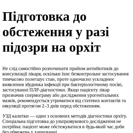
Підготовка до
обстеження у разі
підозри на орхіт
Не слід самостійно розпочинати прийом антибіотиків до
консультації лікаря, оскільки їхнє безконтрольне застосування
тимчасово полегшує стан, проте одночасно ускладнює
виявлення збудника інфекції при бактеріологічному посіві,
застосуванні ПЛР-діагностики. Якщо пацієнту лікар
призначив спермограму або дослідження урогенітальних
мазків, рекомендується утриматися від статевих контактів та
еякуляції протягом 2–3 днів перед обстеженням.
УЗД калитки — один з основних методів діагностики орхіту.
Спеціальна підготовка до ультразвукового дослідження не
потрібна: пацієнт може обстежуватися в будь-який час доби
без обмежень у харчуванні.