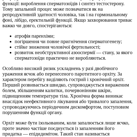
функції: вироблення сперматозоїдів і синтез тестостерону.
Тому запальний процес може позначатися як на
репродуктивній здатності чоловіка, так і на гормональному
фоні, лібідо, еректильній функції. Якщо захворювання триває
важко чи довго, спостерігаються:
атрофія паренхіми;
погіршення чи повне пригнічення сперматогенезу;
стійке зниження чоловічої фертильності;
розвиток необструктивної азооспермії — стану, за якого
сперматозоїди практично не виробляються.
Особливо високий ризик ускладнень у разі двобічного
ураження яєчок або перенесеного паротитного орхіту. За
характером перебігу виділяють гострий і хронічний орхіт.
Перший розвивається швидко, супроводжується вираженим
болем, збільшенням калитки, почервонінням шкіри,
підвищенням температури тіла. Хронічна форма виникає
внаслідок неефективного лікування або тривалого запалення,
супроводжуючись періодичним дискомфортом, поступовим
порушенням функції органу.
Орхіт може бути ізольованим, коли запалюється лише яєчко,
проте значно частіше поєднується із запаленням його
придатка — епідидимітом. Такий стан називається