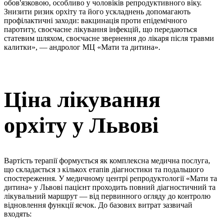
обов'язковою, особливо у чоловіків репродуктивного віку.
Знизити ризик орхіту та його ускладнень допомагають
профілактичні заходи: вакцинація проти епідемічного
паротиту, своєчасне лікування інфекцій, що передаються
статевим шляхом, своєчасне звернення до лікаря після травми
калитки», — андролог МЦ «Мати та дитина».
Ціна лікування
орхіту у Львові
Вартість терапії формується як комплексна медична послуга,
що складається з кількох етапів діагностики та подальшого
спостереження. У медичному центрі репродуктології «Мати та
дитина» у Львові пацієнт проходить повний діагностичний та
лікувальний маршрут — від первинного огляду до контролю
відновлення функції яєчок. До базових витрат зазвичай
входять: