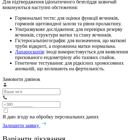
Для підтвердження ідіопатичного безпліддя зазвичай
виконуються наступні обстеження:
Гормональні тести: для оцінки функції яєчників,
гормонів щитовидної залози та рівня пролактину.
Ультразвукове дослідження: для перевірки резерву
яєчників, структури матки та стану яєчників.
Гістеросальпінгографія: для визначення, що маткові
труби відкриті, а порожнина матки нормальна.
Лапароскопія
: іноді використовується для виявлення
прихованого ендометріозу або тазових спайок.
Генетичне тестування: для рідкісних хромосомних
аномалій, що впливають на фертильність.
Замовити дзвінок
Я даю згоду на обробку персональних даних
Залишити заявку
Варіанти лікування