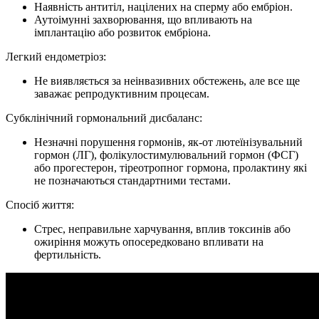
Наявність антитіл, націлених на сперму або ембріон.
Аутоімунні захворювання, що впливають на
імплантацію або розвиток ембріона.
Легкий ендометріоз:
Не виявляється за неінвазивних обстежень, але все ще
заважає репродуктивним процесам.
Субклінічний гормональний дисбаланс:
Незначні порушення гормонів, як-от лютеїнізувальний
гормон (ЛГ), фолікулостимулювальний гормон (ФСГ)
або прогестерон, тіреотропног гормона, пролактину які
не позначаються стандартними тестами.
Спосіб життя:
Стрес, неправильне харчування, вплив токсинів або
ожиріння можуть опосередковано впливати на
фертильність.