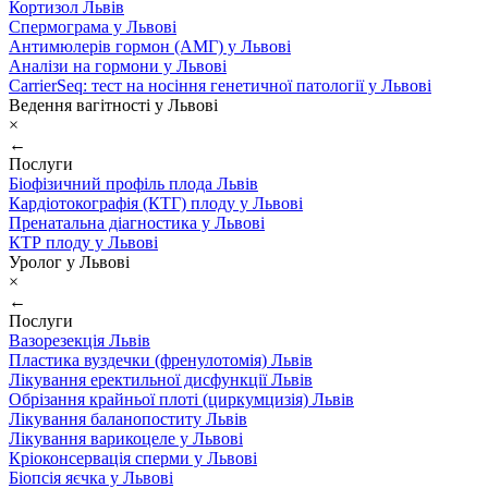
Кортизол Львів
Спермограма у Львові
Антимюлерів гормон (АМГ) у Львові
Аналізи на гормони у Львові
CarrierSeq: тест на носіння генетичної патології у Львові
Ведення вагітності у Львові
×
←
Послуги
Біофізичний профіль плода Львів
Кардіотокографія (КТГ) плоду у Львові
Пренатальна діагностика у Львові
КТР плоду у Львові
Уролог у Львові
×
←
Послуги
Вазорезекція Львів
Пластика вуздечки (френулотомія) Львів
Лікування еректильної дисфункції Львів
Обрізання крайньої плоті (циркумцизія) Львів
Лікування баланопоститу Львів
Лікування варикоцеле у Львові
Кріоконсервація сперми у Львові
Біопсія яєчка у Львові