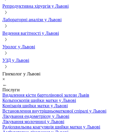
Репродуктивна хірургія у Львові
Лабораторні аналізи у Львові
Ведення вагітності у Львові
Уролог у Львові
УЗД у Львові
Гінеколог у Львові
×
←
Послуги
Видалення кісти бартолінової залози Львів
Кольпоскопія шийки матки у Львові
Конізація шийки матки у Львові
Встановлення внутрішньоматкової спіралі у Львові
Лікування ендометріозу у Львові
Лікування молочниці у Львові
Радіохвильова коагуляція шийки матки у Львові