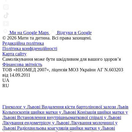
Ми на Google Maps
Відгуки в Google
© 2026 Мати та дитина. Всі права захищені.
Редакційна політика
Політика конфіденційності
Карта сайту
Самолікування може бути шкідливим для вашого здоров’я
Фінансова звітність
ТОВ «НЕОМЕД 2007», ліцензія МОЗ України АГ N.603203
від 14.09.2011
UA
RU
Гінеколог у Львові
Видалення кісти бартолінової залози Львів
Кольпоскопія шийки матки у Львові
Конізація шийки матки у
Львові
Встановлення внутрішньоматкової спіралі у Львові
Лікування ендометріозу у Львові
Лікування молочниці у
Львові
Радіохвильова коагуляція шийки матки у Львові