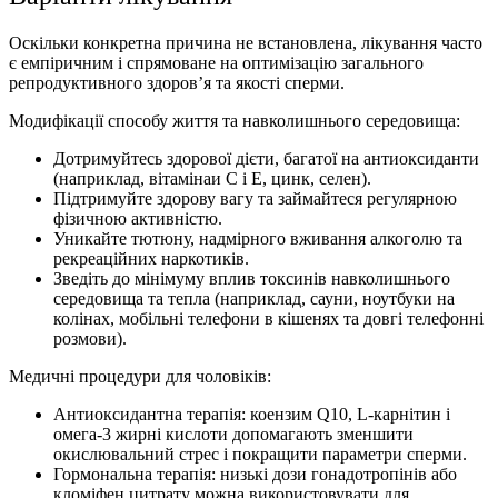
Оскільки конкретна причина не встановлена, лікування часто
є емпіричним і спрямоване на оптимізацію загального
репродуктивного здоров’я та якості сперми.
Модифікації способу життя та навколишнього середовища:
Дотримуйтесь здорової дієти, багатої на антиоксиданти
(наприклад, вітамінаи С і Е, цинк, селен).
Підтримуйте здорову вагу та займайтеся регулярною
фізичною активністю.
Уникайте тютюну, надмірного вживання алкоголю та
рекреаційних наркотиків.
Зведіть до мінімуму вплив токсинів навколишнього
середовища та тепла (наприклад, сауни, ноутбуки на
колінах, мобільні телефони в кішенях та довгі телефонні
розмови).
Медичні процедури для чоловіків:
Антиоксидантна терапія: коензим Q10, L-карнітин і
омега-3 жирні кислоти допомагають зменшити
окислювальний стрес і покращити параметри сперми.
Гормональна терапія: низькі дози гонадотропінів або
кломіфен цитрату можна використовувати для