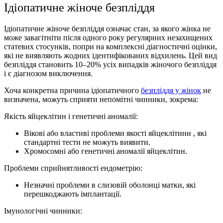
Ідіопатичне жіноче безпліддя
Ідіопатичне жіноче безпліддя означає стан, за якого жінка не
може завагітніти після одного року регулярних незахищених
статевих стосунків, попри на комплексні діагностичні оцінки,
які не виявляють жодних ідентифікованих відхилень. Цей вид
безпліддя становить 10–20% усіх випадків жіночого безпліддя
і є діагнозом виключення.
Хоча конкретна причина ідіопатичного
безпліддя у жінок
не
визначена, можуть сприяти непомітні чинники, зокрема:
Якість яйцеклітин і генетичні аномалії:
Вікові або властиві проблеми якості яйцеклітини , які
стандартні тести не можуть виявити.
Хромосомні або генетичні аномалії яйцеклітин.
Проблеми сприйнятливості ендометрію:
Незначні проблеми в слизовій оболонці матки, які
перешкоджають імплантації.
Імунологічні чинники: