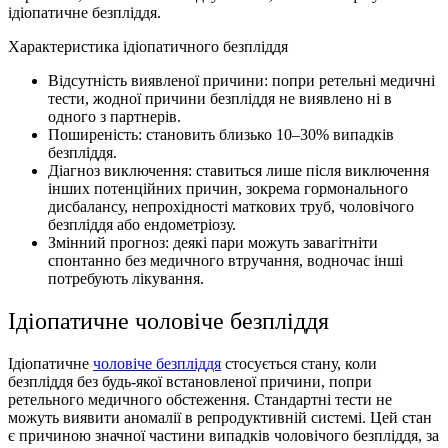
ідіопатичне безпліддя.
Характеристика ідіопатичного безпліддя
Відсутність виявленої причини: попри ретельні медичні
тести, жодної причини безпліддя не виявлено ні в
одного з партнерів.
Поширеність: становить близько 10–30% випадків
безпліддя.
Діагноз виключення: ставиться лише після виключення
інших потенційних причин, зокрема гормонального
дисбалансу, непрохідності маткових труб, чоловічого
безпліддя або ендометріозу.
Змінний прогноз: деякі пари можуть завагітніти
спонтанно без медичного втручання, водночас інші
потребують лікування.
Ідіопатичне чоловіче безпліддя
Ідіопатичне
чоловіче безпліддя
стосується стану, коли
безпліддя без будь-якої встановленої причини, попри
ретельного медичного обстеження. Стандартні тести не
можуть виявити аномалії в репродуктивній системі. Цей стан
є причиною значної частини випадків чоловічого безпліддя, за