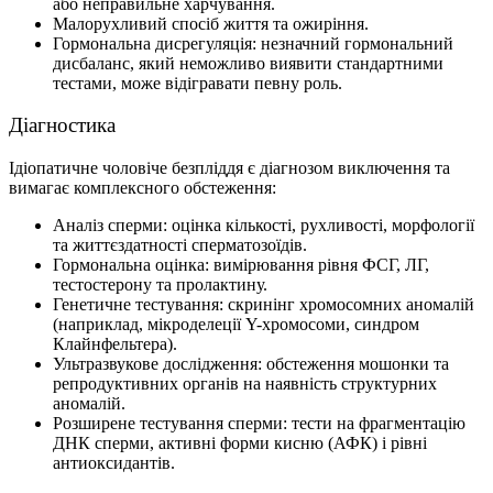
або неправильне харчування.
Малорухливий спосіб життя та ожиріння.
Гормональна дисрегуляція: незначний гормональний
дисбаланс, який неможливо виявити стандартними
тестами, може відігравати певну роль.
Діагностика
Ідіопатичне чоловіче безпліддя є діагнозом виключення та
вимагає комплексного обстеження:
Аналіз сперми: оцінка кількості, рухливості, морфології
та життєздатності сперматозоїдів.
Гормональна оцінка: вимірювання рівня ФСГ, ЛГ,
тестостерону та пролактину.
Генетичне тестування: скринінг хромосомних аномалій
(наприклад, мікроделеції Y-хромосоми, синдром
Клайнфельтера).
Ультразвукове дослідження: обстеження мошонки та
репродуктивних органів на наявність структурних
аномалій.
Розширене тестування сперми: тести на фрагментацію
ДНК сперми, активні форми кисню (АФК) і рівні
антиоксидантів.