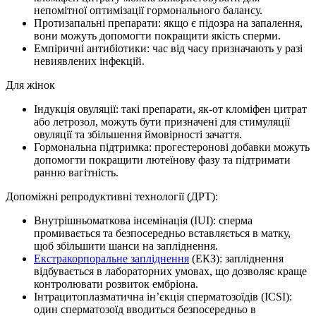
непомітної оптимізації гормонального балансу.
Протизапальні препарати: якщо є підозра на запалення,
вони можуть допомогти покращити якість сперми.
Емпіричні антибіотики: час від часу призначають у разі
невиявлених інфекцій.
Для жінок
Індукція овуляції: такі препарати, як-от кломіфен цитрат
або летрозол, можуть бути призначені для стимуляції
овуляції та збільшення ймовірності зачаття.
Гормональна підтримка: прогестеронові добавки можуть
допомогти покращити лютеїнову фазу та підтримати
ранню вагітність.
Допоміжні репродуктивні технології (ДРТ):
Внутрішньоматкова інсемінація (IUI): сперма
промивається та безпосередньо вставляється в матку,
щоб збільшити шанси на запліднення.
Екстракорпоральне запліднення
(ЕКЗ): запліднення
відбувається в лабораторних умовах, що дозволяє краще
контролювати розвиток ембріона.
Інтрацитоплазматична ін’єкція сперматозоїдів (ICSI):
один сперматозоїд вводиться безпосередньо в