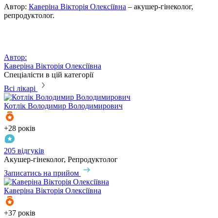
Автор:
Каверіна Вікторія Олексіївна
– акушер-гінеколог,
репродуктолог.
Автор:
Каверіна Вікторія Олексіївна
Спеціалісти в цій категорії
Всі лікарі
Котлік
Володимир Володимирович
+28 років
205 відгуків
Акушер-гінеколог, Репродуктолог
Записатись на прийом
Каверіна
Вікторія Олексіївна
+37 років