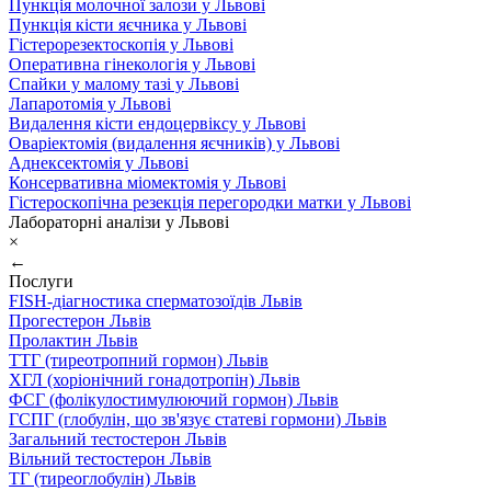
Пункція молочної залози у Львові
Пункція кісти яєчника у Львові
Гістерорезектоскопія у Львові
Оперативна гінекологія у Львові
Спайки у малому тазі у Львові
Лапаротомія у Львові
Видалення кісти ендоцервіксу у Львові
Оваріектомія (видалення яєчників) у Львові
Аднексектомія у Львові
Консервативна міомектомія у Львові
Гістероскопічна резекція перегородки матки у Львові
Лабораторні аналізи у Львові
×
←
Послуги
FISH-діагностика сперматозоїдів Львів
Прогестерон Львів
Пролактин Львів
ТТГ (тиреотропний гормон) Львів
ХГЛ (хоріонічний гонадотропін) Львів
ФСГ (фолікулостимулюючий гормон) Львів
ГСПГ (глобулін, що зв'язує статеві гормони) Львів
Загальний тестостерон Львів
Вільний тестостерон Львів
ТГ (тиреоглобулін) Львів