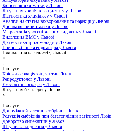
Амбулаторне лікування у Львові
Біопсія шийки матки у Львові
Лікування хронічного циститу у Львові
Діагностика хламідіозу у Львові
Аналізи на статеві захворювання та інфекції у Львові
Дисплазія шийки матки у Львові
Мікроскопія урогенітальних виділень у Львові
Видалення ВМС у Львові
Діагностика трихомонади у Львові
Пайпель-біопсія ендометрія у Львові
Планування вагітності у Львові
×
←
Послуги
Кріоконсервація яйцеклітин Львів
Репродуктолог у Львові
Ехосальпінгографія у Львові
Лікування безпліддя у Львові
×
←
Послуги
Допоміжний хетчинг ембріонів Львів
Редукція ембріонів при багатоплідній вагітності Львів
Донорство яйцеклітин у Львові
Штучне запліднення у Львові