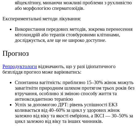
яйцеклітину, минаючи можливі проблеми з рухливістю
або морфологією сперматозоїдів.
Експериментальні методи лікування:
Використання передових методів, зокрема перенесення
мітохондрій або терапія стовбуровими клітинами,
досліджується, але ще не широко доступне.
Прогноз
Репродуктологи
відзначають, що у разі ідіопатичного
безпліддя прогноз може варіюватись:
Спонтанна вагітність: приблизно 15–30% жінок можуть
завагітніти природним шляхом протягом трьох років без
втручання, особливо зі зміною способу життя та
антиоксидантною терапією
Успіх за допомогою ДРТ: рівень успішності ЕКЗ
коливається від 40–60% за цикл у здорових жінок
залежно від віку та якості ембріона, а ІКСІ — 30–50% за
цикл залежно від віку та інших чинників.