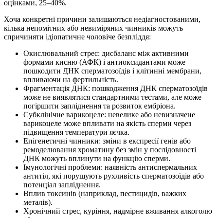
оцінками, 25–40%.
Хоча конкретні причини залишаються недіагностованими,
кілька непомітних або невиміряних чинників можуть
спричиняти ідіопатичне чоловіче безпліддя:
Окислювальний стрес: дисбаланс між активними
формами кисню (АФК) і антиоксидантами може
пошкодити ДНК сперматозоїдів і клітинні мембрани,
впливаючи на фертильність.
Фрагментація ДНК: пошкодження ДНК сперматозоїдів
може не виявлятися стандартними тестами, але може
погіршити запліднення та розвиток ембріона.
Субклінічне варикоцеле: невелике або невизначене
варикоцеле може впливати на якість сперми через
підвищення температури яєчка.
Епігенетичні чинники: зміни в експресії генів або
ремоделювання хроматину без змін у послідовності
ДНК можуть вплинути на функцію сперми.
Імунологічні проблеми: наявність антиспермальних
антитіл, які порушують рухливість сперматозоїдів або
потенціал запліднення.
Вплив токсинів (наприклад, пестицидів, важких
металів).
Хронічний стрес, куріння, надмірне вживання алкоголю