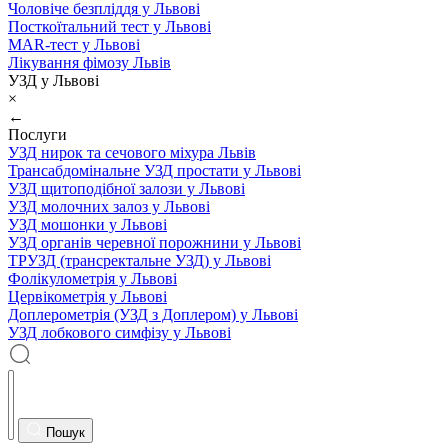
Чоловіче безпліддя у Львові
Посткоїтальний тест у Львові
MAR-тест у Львові
Лікування фімозу Львів
УЗД у Львові
×
←
Послуги
УЗД нирок та сечового міхура Львів
Трансабдомінальне УЗД простати у Львові
УЗД щитоподібної залози у Львові
УЗД молочних залоз у Львові
УЗД мошонки у Львові
УЗД органів черевної порожнини у Львові
ТРУЗД (трансректальне УЗД) у Львові
Фолікулометрія у Львові
Цервікометрія у Львові
Доплерометрія (УЗД з Доплером) у Львові
УЗД лобкового симфізу у Львові
Пошук