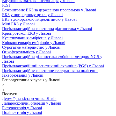
Внутрішньоматкова інсемінація у Львові
ICSI
Безкоштовне ЕКЗ за державною програмою у Львові
ЕКЗ у природному циклі у Львові
ЕКЗ з донорською яйцеклітиною у Львові
Міні ЕКЗ у Львові
Преімплантаційна генетична діагностика у Львові
Кріопротокол ЕКЗ у Львові
Культивування ембріонів у Львові
Кріоконсервація ембріонів у Львові
Сурогатне материнство у Львові
Онкофертильність у Львові
Преімплантаційна діагностика ембріона методом NGS у
Львові
Преімплантаційний генетичний скринінг (PGS) у Львові
Преімплантаційне генетичне тестування на полігенні
захворювання у Львові
Репродуктивна хірургія у Львові
×
←
Послуги
Дермоїдна кіста яєчника Львів
Лапароскопічні операції у Львові
Гістероскопія у Львові
Поліпектомія у Львові