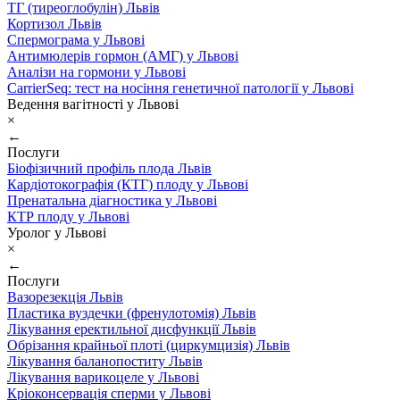
ТГ (тиреоглобулін) Львів
Кортизол Львів
Спермограма у Львові
Антимюлерів гормон (АМГ) у Львові
Аналізи на гормони у Львові
CarrierSeq: тест на носіння генетичної патології у Львові
Ведення вагітності у Львові
×
←
Послуги
Біофізичний профіль плода Львів
Кардіотокографія (КТГ) плоду у Львові
Пренатальна діагностика у Львові
КТР плоду у Львові
Уролог у Львові
×
←
Послуги
Вазорезекція Львів
Пластика вуздечки (френулотомія) Львів
Лікування еректильної дисфункції Львів
Обрізання крайньої плоті (циркумцизія) Львів
Лікування баланопоститу Львів
Лікування варикоцеле у Львові
Кріоконсервація сперми у Львові