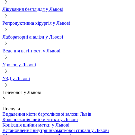
Лікування безпліддя у Львові
Репродуктивна хірургія у Львові
Лабораторні аналізи у Львові
Ведення вагітності у Львові
Уролог у Львові
УЗД у Львові
Гінеколог у Львові
×
←
Послуги
Видалення кісти бартолінової залози Львів
Кольпоскопія шийки матки у Львові
Конізація шийки матки у Львові
Встановлення внутрішньоматкової спіралі у Львові