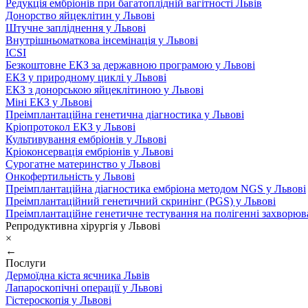
Редукція ембріонів при багатоплідній вагітності Львів
Донорство яйцеклітин у Львові
Штучне запліднення у Львові
Внутрішньоматкова інсемінація у Львові
ICSI
Безкоштовне ЕКЗ за державною програмою у Львові
ЕКЗ у природному циклі у Львові
ЕКЗ з донорською яйцеклітиною у Львові
Міні ЕКЗ у Львові
Преімплантаційна генетична діагностика у Львові
Кріопротокол ЕКЗ у Львові
Культивування ембріонів у Львові
Кріоконсервація ембріонів у Львові
Сурогатне материнство у Львові
Онкофертильність у Львові
Преімплантаційна діагностика ембріона методом NGS у Львові
Преімплантаційний генетичний скринінг (PGS) у Львові
Преімплантаційне генетичне тестування на полігенні захворюв
Репродуктивна хірургія у Львові
×
←
Послуги
Дермоїдна кіста яєчника Львів
Лапароскопічні операції у Львові
Гістероскопія у Львові