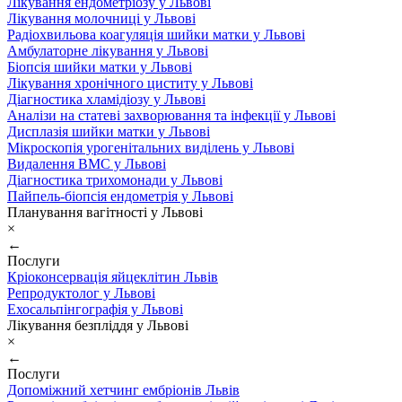
Лікування ендометріозу у Львові
Лікування молочниці у Львові
Радіохвильова коагуляція шийки матки у Львові
Амбулаторне лікування у Львові
Біопсія шийки матки у Львові
Лікування хронічного циститу у Львові
Діагностика хламідіозу у Львові
Аналізи на статеві захворювання та інфекції у Львові
Дисплазія шийки матки у Львові
Мікроскопія урогенітальних виділень у Львові
Видалення ВМС у Львові
Діагностика трихомонади у Львові
Пайпель-біопсія ендометрія у Львові
Планування вагітності у Львові
×
←
Послуги
Кріоконсервація яйцеклітин Львів
Репродуктолог у Львові
Ехосальпінгографія у Львові
Лікування безпліддя у Львові
×
←
Послуги
Допоміжний хетчинг ембріонів Львів