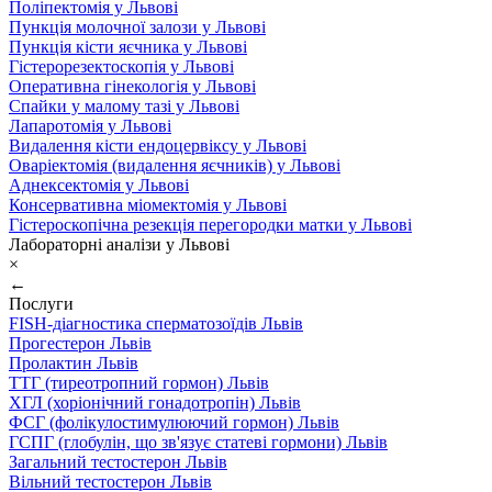
Поліпектомія у Львові
Пункція молочної залози у Львові
Пункція кісти яєчника у Львові
Гістерорезектоскопія у Львові
Оперативна гінекологія у Львові
Спайки у малому тазі у Львові
Лапаротомія у Львові
Видалення кісти ендоцервіксу у Львові
Оваріектомія (видалення яєчників) у Львові
Аднексектомія у Львові
Консервативна міомектомія у Львові
Гістероскопічна резекція перегородки матки у Львові
Лабораторні аналізи у Львові
×
←
Послуги
FISH-діагностика сперматозоїдів Львів
Прогестерон Львів
Пролактин Львів
ТТГ (тиреотропний гормон) Львів
ХГЛ (хоріонічний гонадотропін) Львів
ФСГ (фолікулостимулюючий гормон) Львів
ГСПГ (глобулін, що зв'язує статеві гормони) Львів
Загальний тестостерон Львів
Вільний тестостерон Львів