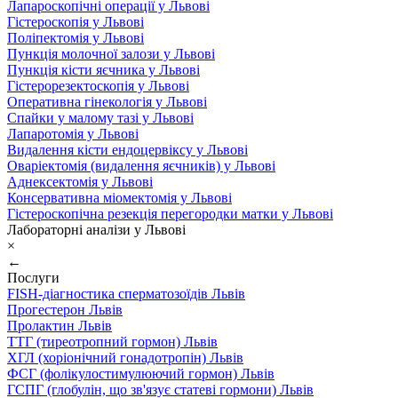
Лапароскопічні операції у Львові
Гістероскопія у Львові
Поліпектомія у Львові
Пункція молочної залози у Львові
Пункція кісти яєчника у Львові
Гістерорезектоскопія у Львові
Оперативна гінекологія у Львові
Спайки у малому тазі у Львові
Лапаротомія у Львові
Видалення кісти ендоцервіксу у Львові
Оваріектомія (видалення яєчників) у Львові
Аднексектомія у Львові
Консервативна міомектомія у Львові
Гістероскопічна резекція перегородки матки у Львові
Лабораторні аналізи у Львові
×
←
Послуги
FISH-діагностика сперматозоїдів Львів
Прогестерон Львів
Пролактин Львів
ТТГ (тиреотропний гормон) Львів
ХГЛ (хоріонічний гонадотропін) Львів
ФСГ (фолікулостимулюючий гормон) Львів
ГСПГ (глобулін, що зв'язує статеві гормони) Львів