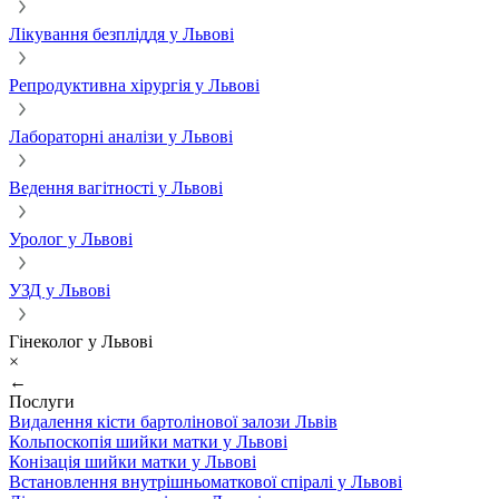
Лікування безпліддя у Львові
Репродуктивна хірургія у Львові
Лабораторні аналізи у Львові
Ведення вагітності у Львові
Уролог у Львові
УЗД у Львові
Гінеколог у Львові
×
←
Послуги
Видалення кісти бартолінової залози Львів
Кольпоскопія шийки матки у Львові
Конізація шийки матки у Львові
Встановлення внутрішньоматкової спіралі у Львові