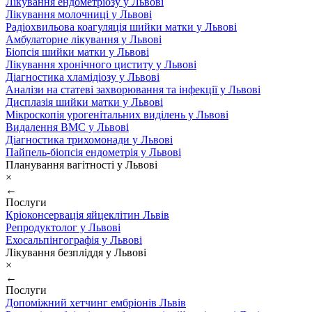
Лікування ендометріозу у Львові
Лікування молочниці у Львові
Радіохвильова коагуляція шийки матки у Львові
Амбулаторне лікування у Львові
Біопсія шийки матки у Львові
Лікування хронічного циститу у Львові
Діагностика хламідіозу у Львові
Аналізи на статеві захворювання та інфекції у Львові
Дисплазія шийки матки у Львові
Мікроскопія урогенітальних виділень у Львові
Видалення ВМС у Львові
Діагностика трихомонади у Львові
Пайпель-біопсія ендометрія у Львові
Планування вагітності у Львові
×
←
Послуги
Кріоконсервація яйцеклітин Львів
Репродуктолог у Львові
Ехосальпінгографія у Львові
Лікування безпліддя у Львові
×
←
Послуги
Допоміжний хетчинг ембріонів Львів