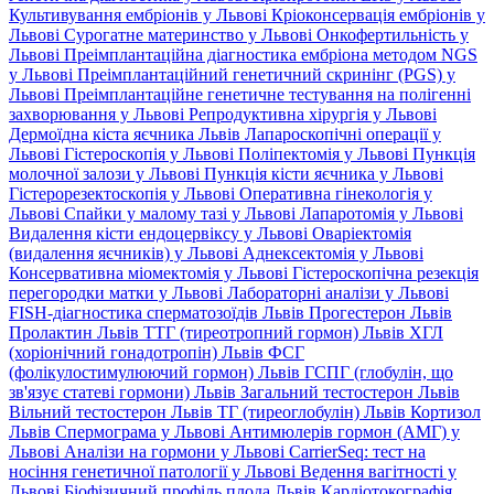
Культивування ембріонів у Львові
Кріоконсервація ембріонів у
Львові
Сурогатне материнство у Львові
Онкофертильність у
Львові
Преімплантаційна діагностика ембріона методом NGS
у Львові
Преімплантаційний генетичний скринінг (PGS) у
Львові
Преімплантаційне генетичне тестування на полігенні
захворювання у Львові
Репродуктивна хірургія у Львові
Дермоїдна кіста яєчника Львів
Лапароскопічні операції у
Львові
Гістероскопія у Львові
Поліпектомія у Львові
Пункція
молочної залози у Львові
Пункція кісти яєчника у Львові
Гістерорезектоскопія у Львові
Оперативна гінекологія у
Львові
Спайки у малому тазі у Львові
Лапаротомія у Львові
Видалення кісти ендоцервіксу у Львові
Оваріектомія
(видалення яєчників) у Львові
Аднексектомія у Львові
Консервативна міомектомія у Львові
Гістероскопічна резекція
перегородки матки у Львові
Лабораторні аналізи у Львові
FISH-діагностика сперматозоїдів Львів
Прогестерон Львів
Пролактин Львів
ТТГ (тиреотропний гормон) Львів
ХГЛ
(хоріонічний гонадотропін) Львів
ФСГ
(фолікулостимулюючий гормон) Львів
ГСПГ (глобулін, що
зв'язує статеві гормони) Львів
Загальний тестостерон Львів
Вільний тестостерон Львів
ТГ (тиреоглобулін) Львів
Кортизол
Львів
Спермограма у Львові
Антимюлерів гормон (АМГ) у
Львові
Аналізи на гормони у Львові
CarrierSeq: тест на
носіння генетичної патології у Львові
Ведення вагітності у
Львові
Біофізичний профіль плода Львів
Кардіотокографія