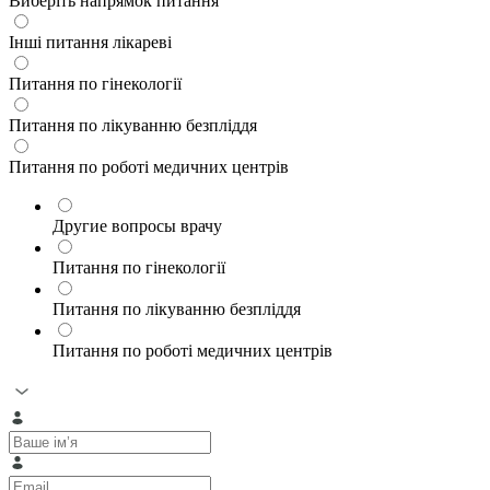
Виберіть напрямок питання
Інші питання лікареві
Питання по гінекології
Питання по лікуванню безпліддя
Питання по роботі медичних центрів
Другие вопросы врачу
Питання по гінекології
Питання по лікуванню безпліддя
Питання по роботі медичних центрів