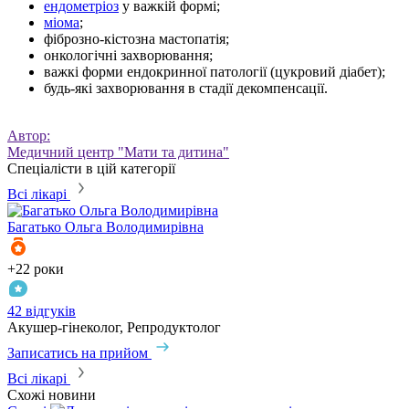
ендометріоз
у важкій формі;
міома
;
фіброзно-кістозна мастопатія;
онкологічні захворювання;
важкі форми ендокринної патології (цукровий діабет);
будь-які захворювання в стадії декомпенсації.
Автор:
Медичний центр "Мати та дитина"
Спеціалісти в цій категорії
Всі лікарі
Багатько
Ольга Володимирівна
+22 роки
42 відгуків
Акушер-гінеколог, Репродуктолог
Записатись на прийом
Всі лікарі
Схожі новини