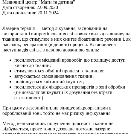
Медичний центр "Мати та дитина"
Дата створення: 22.09.2020
Дата оновлення: 20.11.2024
Лазерна терапія — метод лікування, заснований на
використанні випромінювання світлових хвиль для впливу на
тканини, що стимулює в них синтез біоактивних речовин і, як
наслідок, репаративні (відновні) процеси. Встановлена
наступна дія світла з певною довжиною хвиль:
посилюється місцевий кровообіг, що поліпшує доступ
кисню до тканин;
стимулюються обмінні процеси в тканинах;
запускається самовідновлення тканин;
поліпшується клітинний імунітет;
посилюється дія лікарських препаратів в зоні обробки
(це дозволяє знижувати їх дозування без втрати
ефективності).
При цьому лазерний вплив знищує мікроорганізми в
оброблюваній зоні, тобто не має ризику інфікування.
Метод неінвазивний: порушення цілісності тканин не
відбувається, проте точно дозоване потужне лазерне