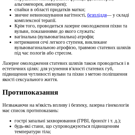
альгоменорея, аменорея);
спайки в області придатків матки;
звичне невиношування вагітності,
безпліддя
— у складі
комплексної терапії.
Крім того, проводиться лазерне омолодження піхви та
вульви, показаннями до якого служать:
вагінальна (вульвовагінальна) атрофія;
нетримання сечі легкого ступеня, викликане
вульвовагинальною атрофією, травмою статевих шляхів
під час пологів або стресом.
Лазерне омолодження статевих шляхів також проводиться і в
естетичних цілях: для усунення в'ялості статевих губ,
підвищення чутливості вульви та піхви з метою поліпшення
якості сексуального життя.
Протипоказання
Незважаючи на м'якість впливу і безпеку, лазерна гінекологія
має список протипоказань:
гострі запальні захворювання (ГРВІ, бронхіт і т. д.);
будь-які стани, що супроводжуються підвищенням
температури тіла;