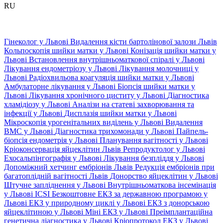
RU
Гінеколог у Львові
Видалення кісти бартолінової залози Львів
Кольпоскопія шийки матки у Львові
Конізація шийки матки у
Львові
Встановлення внутрішньоматкової спіралі у Львові
Лікування ендометріозу у Львові
Лікування молочниці у
Львові
Радіохвильова коагуляція шийки матки у Львові
Амбулаторне лікування у Львові
Біопсія шийки матки у
Львові
Лікування хронічного циститу у Львові
Діагностика
хламідіозу у Львові
Аналізи на статеві захворювання та
інфекції у Львові
Дисплазія шийки матки у Львові
Мікроскопія урогенітальних виділень у Львові
Видалення
ВМС у Львові
Діагностика трихомонади у Львові
Пайпель-
біопсія ендометрія у Львові
Планування вагітності у Львові
Кріоконсервація яйцеклітин Львів
Репродуктолог у Львові
Ехосальпінгографія у Львові
Лікування безпліддя у Львові
Допоміжний хетчинг ембріонів Львів
Редукція ембріонів при
багатоплідній вагітності Львів
Донорство яйцеклітин у Львові
Штучне запліднення у Львові
Внутрішньоматкова інсемінація
у Львові
ICSI
Безкоштовне ЕКЗ за державною програмою у
Львові
ЕКЗ у природному циклі у Львові
ЕКЗ з донорською
яйцеклітиною у Львові
Міні ЕКЗ у Львові
Преімплантаційна
генетична діагностика у Львові
Кріопротокол ЕКЗ у Львові