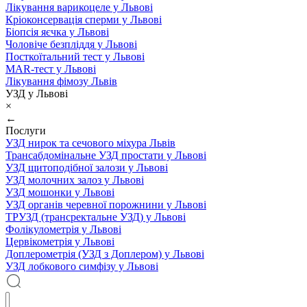
Лікування варикоцеле у Львові
Кріоконсервація сперми у Львові
Біопсія яєчка у Львові
Чоловіче безпліддя у Львові
Посткоїтальний тест у Львові
MAR-тест у Львові
Лікування фімозу Львів
УЗД у Львові
×
←
Послуги
УЗД нирок та сечового міхура Львів
Трансабдомінальне УЗД простати у Львові
УЗД щитоподібної залози у Львові
УЗД молочних залоз у Львові
УЗД мошонки у Львові
УЗД органів черевної порожнини у Львові
ТРУЗД (трансректальне УЗД) у Львові
Фолікулометрія у Львові
Цервікометрія у Львові
Доплерометрія (УЗД з Доплером) у Львові
УЗД лобкового симфізу у Львові