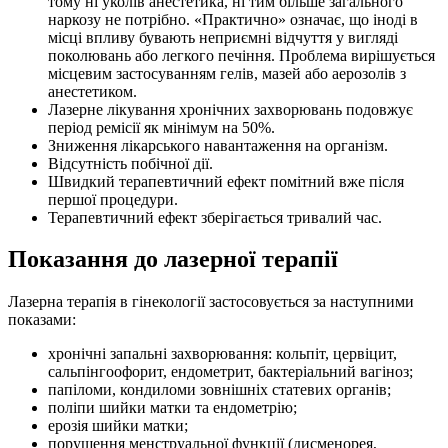
тому ні уколів анестетика, ні тим більше загального
наркозу не потрібно. «Практично» означає, що іноді в
місці впливу бувають неприємні відчуття у вигляді
поколювань або легкого печіння. Проблема вирішується
місцевим застосуванням гелів, мазей або аерозолів з
анестетиком.
Лазерне лікування хронічних захворювань подовжує
період ремісії як мінімум на 50%.
Зниження лікарського навантаження на організм.
Відсутність побічної дії.
Швидкий терапевтичний ефект помітний вже після
першої процедури.
Терапевтичний ефект зберігається тривалий час.
Показання до лазерної терапії
Лазерна терапія в гінекології застосовується за наступними
показами:
хронічні запальні захворювання: кольпіт, цервіцит,
сальпінгоофорит, ендометрит, бактеріальний вагіноз;
папіломи, кондиломи зовнішніх статевих органів;
поліпи шийки матки та ендометрію;
ерозія шийки матки;
порушення менструальної функції (дисменорея,