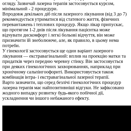
огляду. Зазвичай лазерна терапія застосовується курсом,
мінімальний - 2 процедури.
Впродовж декількох діб після лазерного лікування (від 3 до 7)
рекомендується утриматися від статевого життя, фізичних
перевантажень і теплових процедур. Якщо лікар припускає,
що протягом 1-2 днів після лікування пацієнтка може
відчувати дискомфорт і легкі больові відчуття, він може
призначити їй знеболююче, але, як правило, в цьому нема
потреби.
У гінекології застосовується ще один варіант лазерного
лікування — екстравагінальний: вплив на проекцію матки та
придатків через передню черевну стінку. Він застосовується
при деяких гінекологічних захворюваннях, наприклад при
хронічному сальпінгоофориті. Використовується також
комбінація інтра- і екстравагінальної лазерної терапії.
Варто зазначити, що серед безлічі гінекологічних процедур
лазерна терапія має найпозитивніші відгуки. Не зафіксовано
жодного випадку розвитку будь-якого побічної дії,
ускладнення чи іншого небажаного ефекту.