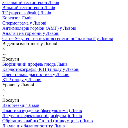
Загальний тестостерон Львів
Вільний тестостерон Львів
ТГ (тиреоглобулін) Львів
Кортизол Львів
Спермограма у Львові
Антимюлерів гормон (АМГ) у Львові
Аналізи на гормони у Львові
CarrierSeq: тест на носіння генетичної патології у Львові
Ведення вагітності у Львові
×
←
Послуги
Біофізичний профіль плода Львів
Кардіотокографія (КТГ) плоду у Львові
Пренатальна діагностика у Львові
КТР плоду у Львові
Уролог у Львові
×
←
Послуги
Вазорезекція Львів
Пластика вуздечки (френулотомія) Львів
Лікування еректильної дисфункції Львів
Обрізання крайньої плоті (циркумцизія) Львів
Лікування баланопоститу Львів