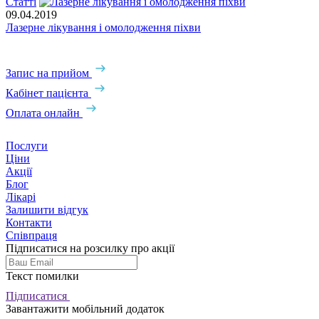
Статті
С
09.04.2019
Лазерне лікування і омолодження піхви
0
Л
Запис на прийом
Кабінет пацієнта
Оплата онлайн
Послуги
Ціни
Акції
Блог
Лікарі
Залишити відгук
Контакти
Співпраця
Підписатися на розсилку про акції
Текст помилки
Підписатися
Завантажити мобільний додаток