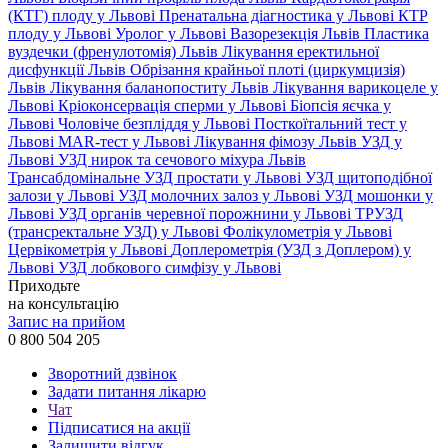
(КТГ) плоду у Львові
Пренатальна діагностика у Львові
КТР
плоду у Львові
Уролог у Львові
Вазорезекція Львів
Пластика
вуздечки (френулотомія) Львів
Лікування еректильної
дисфункції Львів
Обрізання крайньої плоті (циркумцизія)
Львів
Лікування баланопоститу Львів
Лікування варикоцеле у
Львові
Кріоконсервація сперми у Львові
Біопсія яєчка у
Львові
Чоловіче безпліддя у Львові
Посткоїтальний тест у
Львові
MAR-тест у Львові
Лікування фімозу Львів
УЗД у
Львові
УЗД нирок та сечового міхура Львів
Трансабдомінальне УЗД простати у Львові
УЗД щитоподібної
залози у Львові
УЗД молочних залоз у Львові
УЗД мошонки у
Львові
УЗД органів черевної порожнини у Львові
ТРУЗД
(трансректальне УЗД) у Львові
Фолікулометрія у Львові
Цервікометрія у Львові
Доплерометрія (УЗД з Доплером) у
Львові
УЗД лобкового симфізу у Львові
Приходьте
на консультацію
Запис на прийом
0 800 504 205
Зворотний дзвінок
Задати питання лікарю
Чат
Підписатися на акції
Залишити відгук