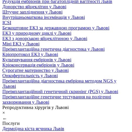
Редукція ембріонів при багатоплідній вагітності Львів
Донорство яйцеклітин у Львові
Штучне запліднення у Львові
Внутрішньоматкова інсемінація у Львові
ICSI
Безкоштовне ЕКЗ за державною програмою у Львові
ЕКЗ у природному циклі у Львові
ЕКЗ з донорською яйцеклітиною у Львові
Міні ЕКЗ у Львові
Преімплантаційна генетична діагностика у Львові
Кріопротокол ЕКЗ у Львові
Культивування ембріонів у Львові
Кріоконсервація ембріонів у Львові
Сурогатне материнство у Львові
Онкофертильність у Львові
Преімплантаційна діагностика ембріона методом NGS у
Львові
Преімплантаційний генетичний скринінг (PGS) у Львові
Преімплантаційне генетичне тестування на полігенні
захворювання у Львові
Репродуктивна хірургія у Львові
×
←
Послуги
Дермоїдна кіста яєчника Львів