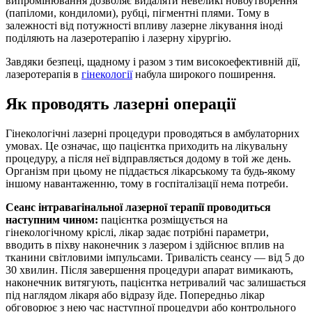
випромінювання дозволяє видаляти невеликі новоутворення
(папіломи, кондиломи), рубці, пігментні плями. Тому в
залежності від потужності впливу лазерне лікування іноді
поділяють на лазеротерапію і лазерну хірургію.
Завдяки безпеці, щадному і разом з тим високоефективній дії,
лазеротерапія в
гінекології
набула широкого поширення.
Як проводять лазерні операції
Гінекологічні лазерні процедури проводяться в амбулаторних
умовах. Це означає, що пацієнтка приходить на лікувальну
процедуру, а після неї відправляється додому в той же день.
Організм при цьому не піддається лікарському та будь-якому
іншому навантаженню, тому в госпіталізації нема потреби.
Сеанс інтравагінальної лазерної терапії проводиться
наступним чином:
пацієнтка розміщується на
гінекологічному кріслі, лікар задає потрібні параметри,
вводить в піхву наконечник з лазером і здійснює вплив на
тканини світловими імпульсами. Тривалість сеансу — від 5 до
30 хвилин. Після завершення процедури апарат вимикають,
наконечник витягують, пацієнтка нетривалий час залишається
під наглядом лікаря або відразу йде. Попередньо лікар
обговорює з нею час наступної процедури або контрольного