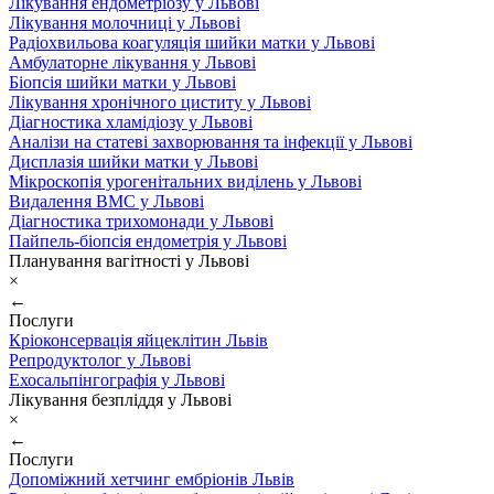
Лікування ендометріозу у Львові
Лікування молочниці у Львові
Радіохвильова коагуляція шийки матки у Львові
Амбулаторне лікування у Львові
Біопсія шийки матки у Львові
Лікування хронічного циститу у Львові
Діагностика хламідіозу у Львові
Аналізи на статеві захворювання та інфекції у Львові
Дисплазія шийки матки у Львові
Мікроскопія урогенітальних виділень у Львові
Видалення ВМС у Львові
Діагностика трихомонади у Львові
Пайпель-біопсія ендометрія у Львові
Планування вагітності у Львові
×
←
Послуги
Кріоконсервація яйцеклітин Львів
Репродуктолог у Львові
Ехосальпінгографія у Львові
Лікування безпліддя у Львові
×
←
Послуги
Допоміжний хетчинг ембріонів Львів