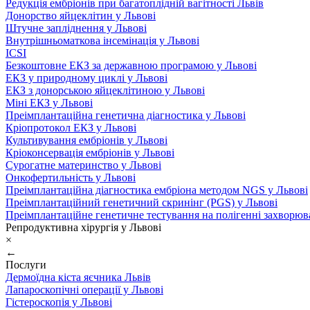
Редукція ембріонів при багатоплідній вагітності Львів
Донорство яйцеклітин у Львові
Штучне запліднення у Львові
Внутрішньоматкова інсемінація у Львові
ICSI
Безкоштовне ЕКЗ за державною програмою у Львові
ЕКЗ у природному циклі у Львові
ЕКЗ з донорською яйцеклітиною у Львові
Міні ЕКЗ у Львові
Преімплантаційна генетична діагностика у Львові
Кріопротокол ЕКЗ у Львові
Культивування ембріонів у Львові
Кріоконсервація ембріонів у Львові
Сурогатне материнство у Львові
Онкофертильність у Львові
Преімплантаційна діагностика ембріона методом NGS у Львові
Преімплантаційний генетичний скринінг (PGS) у Львові
Преімплантаційне генетичне тестування на полігенні захворюв
Репродуктивна хірургія у Львові
×
←
Послуги
Дермоїдна кіста яєчника Львів
Лапароскопічні операції у Львові
Гістероскопія у Львові