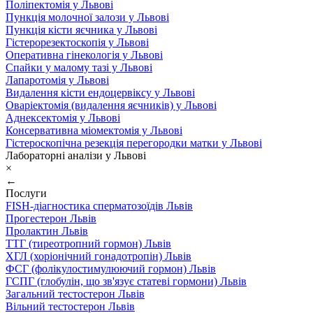
Поліпектомія у Львові
Пункція молочної залози у Львові
Пункція кісти яєчника у Львові
Гістерорезектоскопія у Львові
Оперативна гінекологія у Львові
Спайки у малому тазі у Львові
Лапаротомія у Львові
Видалення кісти ендоцервіксу у Львові
Оваріектомія (видалення яєчників) у Львові
Аднексектомія у Львові
Консервативна міомектомія у Львові
Гістероскопічна резекція перегородки матки у Львові
Лабораторні аналізи у Львові
×
←
Послуги
FISH-діагностика сперматозоїдів Львів
Прогестерон Львів
Пролактин Львів
ТТГ (тиреотропний гормон) Львів
ХГЛ (хоріонічний гонадотропін) Львів
ФСГ (фолікулостимулюючий гормон) Львів
ГСПГ (глобулін, що зв'язує статеві гормони) Львів
Загальний тестостерон Львів
Вільний тестостерон Львів