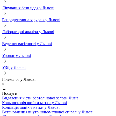
Лікування безпліддя у Львові
Репродуктивна хірургія у Львові
Лабораторні аналізи у Львові
Ведення вагітності у Львові
Уролог у Львові
УЗД у Львові
Гінеколог у Львові
×
←
Послуги
Видалення кісти бартолінової залози Львів
Кольпоскопія шийки матки у Львові
Конізація шийки матки у Львові
Встановлення внутрішньоматкової спіралі у Львові