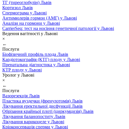
ТГ (тиреоглобулін) Львів
Кортизол Львів
Спермограма у Львові
Антимюлерів гормон (АМГ) у Львові
Аналізи на гормони у Львові
CarrierSeq: тест на носіння генетичної патології у Львові
Ведення вагітності у Львові
×
←
Послуги
Біофізичний профіль плода Львів
Кардіотокографія (КТГ) плоду у Львові
Пренатальна діагностика у Львові
КТР плоду у Львові
Уролог у Львові
×
←
Послуги
Вазорезекція Львів
Пластика вуздечки (френулотомія) Львів
Лікування еректильної дисфункції Львів
Обрізання крайньої плоті (циркумцизія) Львів
Лікування баланопоститу Львів
Лікування варикоцеле у Львові
Кріоконсервація сперми у Львові