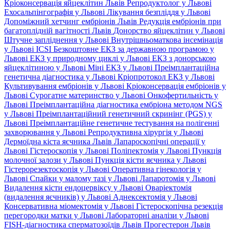
Кріоконсервація яйцеклітин Львів
Репродуктолог у Львові
Ехосальпінгографія у Львові
Лікування безпліддя у Львові
Допоміжний хетчинг ембріонів Львів
Редукція ембріонів при
багатоплідній вагітності Львів
Донорство яйцеклітин у Львові
Штучне запліднення у Львові
Внутрішньоматкова інсемінація
у Львові
ICSI
Безкоштовне ЕКЗ за державною програмою у
Львові
ЕКЗ у природному циклі у Львові
ЕКЗ з донорською
яйцеклітиною у Львові
Міні ЕКЗ у Львові
Преімплантаційна
генетична діагностика у Львові
Кріопротокол ЕКЗ у Львові
Культивування ембріонів у Львові
Кріоконсервація ембріонів у
Львові
Сурогатне материнство у Львові
Онкофертильність у
Львові
Преімплантаційна діагностика ембріона методом NGS
у Львові
Преімплантаційний генетичний скринінг (PGS) у
Львові
Преімплантаційне генетичне тестування на полігенні
захворювання у Львові
Репродуктивна хірургія у Львові
Дермоїдна кіста яєчника Львів
Лапароскопічні операції у
Львові
Гістероскопія у Львові
Поліпектомія у Львові
Пункція
молочної залози у Львові
Пункція кісти яєчника у Львові
Гістерорезектоскопія у Львові
Оперативна гінекологія у
Львові
Спайки у малому тазі у Львові
Лапаротомія у Львові
Видалення кісти ендоцервіксу у Львові
Оваріектомія
(видалення яєчників) у Львові
Аднексектомія у Львові
Консервативна міомектомія у Львові
Гістероскопічна резекція
перегородки матки у Львові
Лабораторні аналізи у Львові
FISH-діагностика сперматозоїдів Львів
Прогестерон Львів