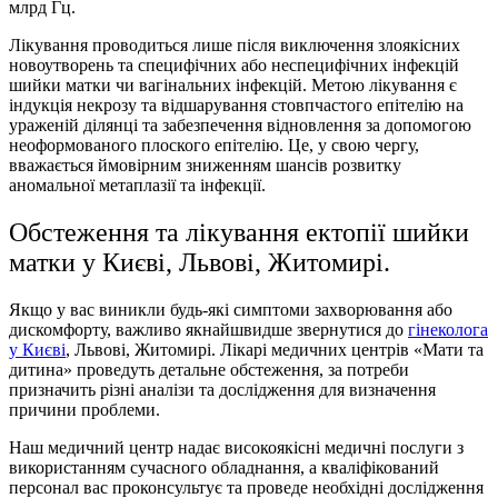
млрд Гц.
Лікування проводиться лише після виключення злоякісних
новоутворень та специфічних або неспецифічних інфекцій
шийки матки чи вагінальних інфекцій. Метою лікування є
індукція некрозу та відшарування стовпчастого епітелію на
ураженій ділянці та забезпечення відновлення за допомогою
неоформованого плоского епітелію. Це, у свою чергу,
вважається ймовірним зниженням шансів розвитку
аномальної метаплазії та інфекції.
Обстеження та лікування ектопії шийки
матки у Києві, Львові, Житомирі.
Якщо у вас виникли будь-які симптоми захворювання або
дискомфорту, важливо якнайшвидше звернутися до
гінеколога
у Києві
, Львові, Житомирі. Лікарі медичних центрів «Мати та
дитина» проведуть детальне обстеження, за потреби
призначить різні аналізи та дослідження для визначення
причини проблеми.
Наш медичний центр надає високоякісні медичні послуги з
використанням сучасного обладнання, а кваліфікований
персонал вас проконсультує та проведе необхідні дослідження