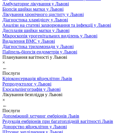
Амбулаторне лікування у Львові
Біопсія шийки матки у Львові
Лікування хронічного циститу у Львові
Діагностика хламідіозу у Львові
Аналізи на статеві захворювання та інфекції у Львові
Дисплазія шийки матки у Львові
Мікроскопія урогенітальних виділень у Львові
Видалення ВМС у Львові
Діагностика трихомонади у Львові
Пайпель-біопсія ендометрія у Львові
Планування вагітності у Львові
×
←
Послуги
Кріоконсервація яйцеклітин Львів
Репродуктолог у Львові
Ехосальпінгографія у Львові
Лікування безпліддя у Львові
×
←
Послуги
Допоміжний хетчинг ембріонів Львів
Редукція ембріонів при багатоплідній вагітності Львів
Донорство яйцеклітин у Львові
Штучне запліднення у Львові