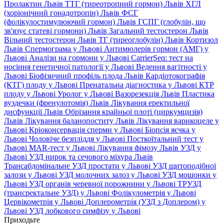
Пролактин Львів
ТТГ (тиреотропний гормон) Львів
ХГЛ
(хоріонічний гонадотропін) Львів
ФСГ
(фолікулостимулюючий гормон) Львів
ГСПГ (глобулін, що
зв'язує статеві гормони) Львів
Загальний тестостерон Львів
Вільний тестостерон Львів
ТГ (тиреоглобулін) Львів
Кортизол
Львів
Спермограма у Львові
Антимюлерів гормон (АМГ) у
Львові
Аналізи на гормони у Львові
CarrierSeq: тест на
носіння генетичної патології у Львові
Ведення вагітності у
Львові
Біофізичний профіль плода Львів
Кардіотокографія
(КТГ) плоду у Львові
Пренатальна діагностика у Львові
КТР
плоду у Львові
Уролог у Львові
Вазорезекція Львів
Пластика
вуздечки (френулотомія) Львів
Лікування еректильної
дисфункції Львів
Обрізання крайньої плоті (циркумцизія)
Львів
Лікування баланопоститу Львів
Лікування варикоцеле у
Львові
Кріоконсервація сперми у Львові
Біопсія яєчка у
Львові
Чоловіче безпліддя у Львові
Посткоїтальний тест у
Львові
MAR-тест у Львові
Лікування фімозу Львів
УЗД у
Львові
УЗД нирок та сечового міхура Львів
Трансабдомінальне УЗД простати у Львові
УЗД щитоподібної
залози у Львові
УЗД молочних залоз у Львові
УЗД мошонки у
Львові
УЗД органів черевної порожнини у Львові
ТРУЗД
(трансректальне УЗД) у Львові
Фолікулометрія у Львові
Цервікометрія у Львові
Доплерометрія (УЗД з Доплером) у
Львові
УЗД лобкового симфізу у Львові
Приходьте