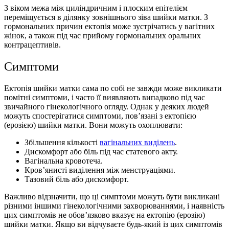
З віком межа між циліндричним і плоским епітелієм
переміщується в ділянку зовнішнього зіва шийки матки. З
гормональних причин ектопія може зустрічатись у вагітних
жінок, а також під час прийому гормональних оральних
контрацептивів.
Симптоми
Ектопія шийки матки сама по собі не завжди може викликати
помітні симптоми, і часто її виявляють випадково під час
звичайного гінекологічного огляду. Однак у деяких людей
можуть спостерігатися симптоми, пов’язані з ектопією
(ерозією) шийки матки. Вони можуть охоплювати:
Збільшення кількості
вагінальних виділень
.
Дискомфорт або біль під час статевого акту.
Вагінальна кровотеча.
Кров’янисті виділення між менструаціями.
Тазовий біль або дискомфорт.
Важливо відзначити, що ці симптоми можуть бути викликані
різними іншими гінекологічними захворюваннями, і наявність
цих симптомів не обов’язково вказує на ектопію (ерозію)
шийки матки. Якщо ви відчуваєте будь-який із цих симптомів