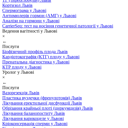
ТГ (тиреоглобулін) Львів
Кортизол Львів
Спермограма у Львові
Антимюлерів гормон (АМГ) у Львові
Аналізи на гормони у Львові
CarrierSeq: тест на носіння генетичної патології у Львові
Ведення вагітності у Львові
×
←
Послуги
Біофізичний профіль плода Львів
Кардіотокографія (КТГ) плоду у Львові
Пренатальна діагностика у Львові
КТР плоду у Львові
Уролог у Львові
×
←
Послуги
Вазорезекція Львів
Пластика вуздечки (френулотомія) Львів
Лікування еректильної дисфункції Львів
Обрізання крайньої плоті (циркумцизія) Львів
Лікування баланопоститу Львів
Лікування варикоцеле у Львові
Кріоконсервація сперми у Львові