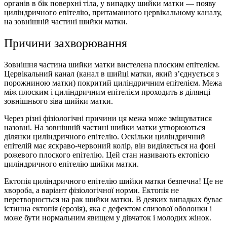
органів в бік поверхні тіла, у випадку шийки матки — появу
циліндричного епітелію, притаманного цервікальному каналу,
на зовнішній частині шийки матки.
Причини захворювання
Зовнішня частина шийки матки вистелена плоским епітелієм.
Цервікальний канал (канал в шийці матки, який з’єднується з
порожниною матки) покритий циліндричним епітелієм. Межа
між плоским і циліндричним епітелієм проходить в ділянці
зовнішнього зіва шийки матки.
Через різні фізіологічні причини ця межа може зміщуватися
назовні. На зовнішній частині шийки матки утворюються
ділянки циліндричного епітелію. Оскільки циліндричний
епітелій має яскраво-червоний колір, він виділяється на фоні
рожевого плоского епітелію. Цей стан називають ектопією
циліндричного епітелію шийки матки.
Ектопія циліндричного епітелію шийки матки безпечна! Це не
хвороба, а варіант фізіологічної норми. Ектопія не
перетворюється на рак шийки матки. В деяких випадках буває
істинна ектопія (ерозія), яка є дефектом слизової оболонки і
може бути нормальним явищем у дівчаток і молодих жінок.