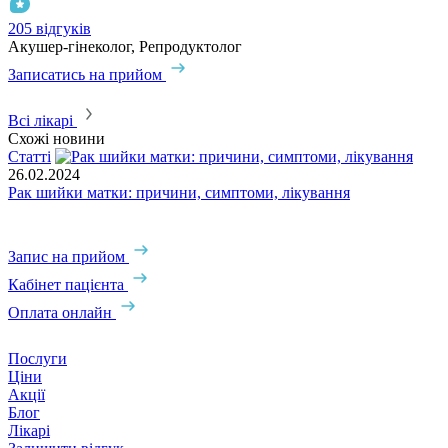
205 відгуків
3
Акушер-гінеколог, Репродуктолог
А
Записатись на прийом
З
Всі лікарі
Схожі новини
Статті
С
26.02.2024
1
Рак шийки матки: причини, симптоми, лікування
Е
Запис на прийом
Кабінет пацієнта
Оплата онлайн
Послуги
Ціни
Акції
Блог
Лікарі