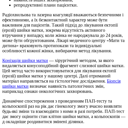
репродуктивні плани пацієнтки.
Радіохвильова та лазерна коагуляції вважаються безпечними і
ефективними, а їх безконтактний характер може бути
важливим для пацієнтів. Такий підхід до лікування ектопії
(ерозії) шийки матки, зокрема відсутність активного
втручання у випадку, коли жінка не народжувала до 24 років,
може бути обгрунтованим. Лiкарi медичного центру «Мати та
дитина» враховують протипокази та індивідуальні
особливості кожної жінки, вибираючи метод лікування.
Конізація шийки матки
— хірургічний методом, за якого
видаляється конусоподібний фрагмент слизової шийки матки.
Цей метод часто використовуватися для лікування ектопії
(ерозії) шийки матки у нашому центрi. Далі отриманий
матеріал направляється на гістологічне дослідження.
Біопсія
шийки матки
визначає наявність патологічних змін,
наприклад ознаки онкологічних захворювань.
Динамічне спостереження з проведенням ПАП-тесту та
кольпоскопії раз на рік дає гінекологу змогу вчасно виявляти
будь-які зміни та взаємодіяти з ними в разі потреби. ПАП-тест
дає змогу оцінити стан клітин шийки матки, а кольпоскопія —
д окладніше роздивитися змінені ділянки.