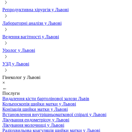
Репродуктивна хірургія у Львові
Лабораторні аналізи у Львові
Ведення вагітності у Львові
Уролог у Львові
УЗД у Львові
Гінеколог у Львові
×
←
Послуги
Видалення кісти бартолінової залози Львів
Кольпоскопія шийки матки у Львові
Конізація шийки матки у Львові
Встановлення внутрішньоматкової спіралі у Львові
Лікування ендометріозу у Львові
Лікування молочниці у Львові
Радіохвильова коагуляція шийки матки у Львові