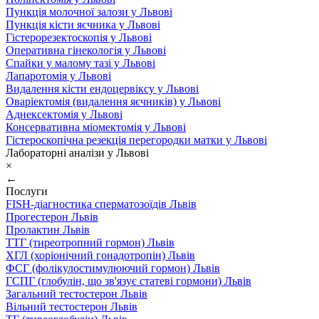
Пункція молочної залози у Львові
Пункція кісти яєчника у Львові
Гістерорезектоскопія у Львові
Оперативна гінекологія у Львові
Спайки у малому тазі у Львові
Лапаротомія у Львові
Видалення кісти ендоцервіксу у Львові
Оваріектомія (видалення яєчників) у Львові
Аднексектомія у Львові
Консервативна міомектомія у Львові
Гістероскопічна резекція перегородки матки у Львові
Лабораторні аналізи у Львові
×
←
Послуги
FISH-діагностика сперматозоїдів Львів
Прогестерон Львів
Пролактин Львів
ТТГ (тиреотропний гормон) Львів
ХГЛ (хоріонічний гонадотропін) Львів
ФСГ (фолікулостимулюючий гормон) Львів
ГСПГ (глобулін, що зв'язує статеві гормони) Львів
Загальний тестостерон Львів
Вільний тестостерон Львів