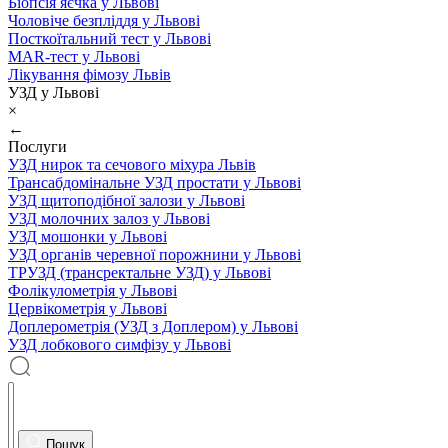
Біопсія яєчка у Львові
Чоловіче безпліддя у Львові
Посткоїтальний тест у Львові
MAR-тест у Львові
Лікування фімозу Львів
УЗД у Львові
×
←
Послуги
УЗД нирок та сечового міхура Львів
Трансабдомінальне УЗД простати у Львові
УЗД щитоподібної залози у Львові
УЗД молочних залоз у Львові
УЗД мошонки у Львові
УЗД органів черевної порожнини у Львові
ТРУЗД (трансректальне УЗД) у Львові
Фолікулометрія у Львові
Цервікометрія у Львові
Доплерометрія (УЗД з Доплером) у Львові
УЗД лобкового симфізу у Львові
Пошук