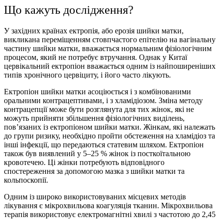
Що кажуть дослідження?
У західних країнах ектропія, або ерозія шийки матки,
викликана переміщенням стовпчастого епітелію на вагінальну
частину шийки матки, вважається нормальним фізіологічним
процесом, який не потребує втручання. Однак у Китаї
цервікальний ектропіон вважається одним із найпоширеніших
типів хронічного цервіциту, і його часто лікують.
Ектропіон шийки матки асоціюється і з комбінованими
оральними контрацептивами, і з хламідіозом. Зміна методу
контрацепції може бути розглянута для тих жінок, які не
можуть прийняти збільшення фізіологічних виділень,
пов’язаних із ектропіоном шийки матки. Жінкам, які належать
до групи ризику, необхідно пройти обстеження на хламідіоз та
інші інфекції, що передаються статевим шляхом. Ектропіон
також був виявлений у 5–25 % жінок із посткоїтальною
кровотечею. Ці жінки потребують відповідного
спостереження за допомогою мазка з шийки матки та
кольпоскопії.
Одним із широко використовуваних місцевих методів
лікування є мікрохвильова коагуляція тканин. Мікрохвильова
терапія використовує електромагнітні хвилі з частотою до 2,45