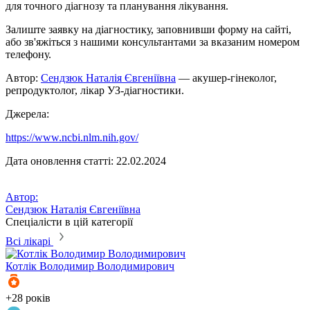
для точного діагнозу та планування лікування.
Залиште заявку на діагностику, заповнивши форму на сайті,
або зв'яжіться з нашими консультантами за вказаним номером
телефону.
Автор:
Сендзюк Наталія Євгеніївна
— акушер-гінеколог,
репродуктолог, лікар УЗ-діагностики.
Джерела:
https://www.ncbi.nlm.nih.gov/
Дата оновлення статті: 22.02.2024
Автор:
Сендзюк Наталія Євгеніївна
Спеціалісти в цій категорії
Всі лікарі
Котлік
Володимир Володимирович
К
+28 років
+