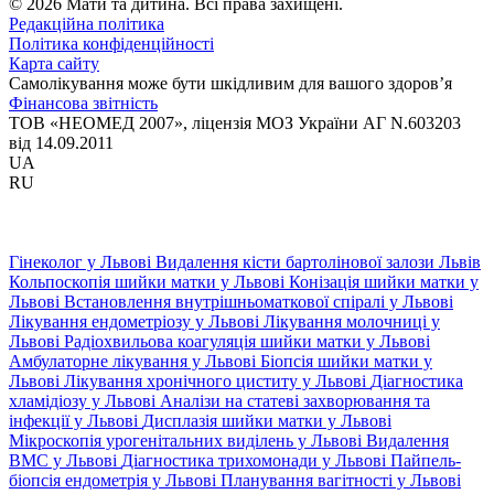
© 2026 Мати та дитина. Всі права захищені.
Редакційна політика
Політика конфіденційності
Карта сайту
Самолікування може бути шкідливим для вашого здоров’я
Фінансова звітність
ТОВ «НЕОМЕД 2007», ліцензія МОЗ України АГ N.603203
від 14.09.2011
UA
RU
Гінеколог у Львові
Видалення кісти бартолінової залози Львів
Кольпоскопія шийки матки у Львові
Конізація шийки матки у
Львові
Встановлення внутрішньоматкової спіралі у Львові
Лікування ендометріозу у Львові
Лікування молочниці у
Львові
Радіохвильова коагуляція шийки матки у Львові
Амбулаторне лікування у Львові
Біопсія шийки матки у
Львові
Лікування хронічного циститу у Львові
Діагностика
хламідіозу у Львові
Аналізи на статеві захворювання та
інфекції у Львові
Дисплазія шийки матки у Львові
Мікроскопія урогенітальних виділень у Львові
Видалення
ВМС у Львові
Діагностика трихомонади у Львові
Пайпель-
біопсія ендометрія у Львові
Планування вагітності у Львові