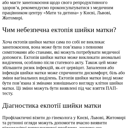
або маєте занепокоєння щодо свого репродуктивного
здоров’я, рекомендуємо проконсультуватися з медичним
працівником центру «Мати та дитина» у Києві, Львові,
Житомирі.
Чим небезпечна ектопія шийки матки?
Хоча ектопія шийки матки сама по собі не викликає
занепокоєння, вона може бути пов’язана з певними
симптомами або станами, які можуть потребувати медичної
допомоги. Ектопія шийки матки може викликати аномальні
виділення, особливо після статевого акту. Також цей може
збільшити ризик інфекцій, як-от цервіцит. Запалення або
інфекція шийки матки може спричинити дискомфорт, біль або
зміни вагінальних виділень. Ектопія шийки матки іноді може
бути пов’язана зі змінами зовнішнього вигляду клітин шийки
матки. Ці зміни можуть бути виявлені під час взяття ПАП-
тесту.
Діагностика екпотії шийки матки
Профілактичні візити до гінеколога у Києві, Львові, Житомирі
та рутинні огляди можуть допомогти вчасно виявити
різноманітні репродуктивні проблеми, зокрема цю