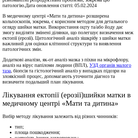
патологію.Дата оновлення статті: 05.02.2024
В медичному центрi «Мати та дитина» розширена
кольпоскопія, зокрема, є корисним методом для детального
огляду шийки матки. Використання оцту та/або йоду дає
змогу виділяти змінені ділянки, що полегшує визначення меж
ектопії (ерозії). Цитологічний аналіз зішкрібу з шийки матки
важливий для оцінки клітинної структури та виявлення
патологічних змін.
Додаткові аналізи, як-от аналіз мазка з піхви на мікрофлору,
аналіз на вірус папіломи людини (ВПЛ),
УЗД органів малого
таза
, біопсія та гістологічний аналіз у випадках підозри на
злоякісний процес, допомагають уточнити діагноз та
визначити подальший план лікування.
Лікування ектопії (ерозії)шийки матки в
медичному центрi «Мати та дитина»
Вибір методу лікування залежить від різних чинників:
тип;
площа пошкодження;
наявність інших захворювань;