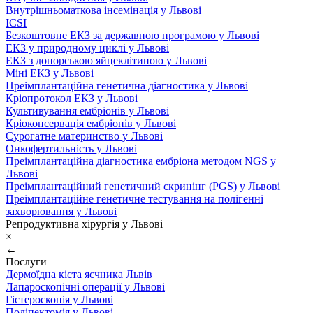
Внутрішньоматкова інсемінація у Львові
ICSI
Безкоштовне ЕКЗ за державною програмою у Львові
ЕКЗ у природному циклі у Львові
ЕКЗ з донорською яйцеклітиною у Львові
Міні ЕКЗ у Львові
Преімплантаційна генетична діагностика у Львові
Кріопротокол ЕКЗ у Львові
Культивування ембріонів у Львові
Кріоконсервація ембріонів у Львові
Сурогатне материнство у Львові
Онкофертильність у Львові
Преімплантаційна діагностика ембріона методом NGS у
Львові
Преімплантаційний генетичний скринінг (PGS) у Львові
Преімплантаційне генетичне тестування на полігенні
захворювання у Львові
Репродуктивна хірургія у Львові
×
←
Послуги
Дермоїдна кіста яєчника Львів
Лапароскопічні операції у Львові
Гістероскопія у Львові
Поліпектомія у Львові