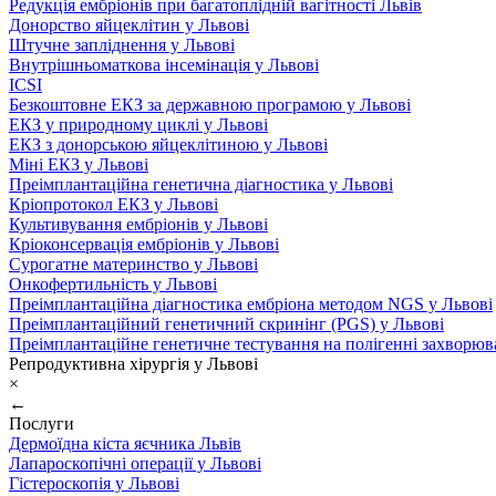
Редукція ембріонів при багатоплідній вагітності Львів
Донорство яйцеклітин у Львові
Штучне запліднення у Львові
Внутрішньоматкова інсемінація у Львові
ICSI
Безкоштовне ЕКЗ за державною програмою у Львові
ЕКЗ у природному циклі у Львові
ЕКЗ з донорською яйцеклітиною у Львові
Міні ЕКЗ у Львові
Преімплантаційна генетична діагностика у Львові
Кріопротокол ЕКЗ у Львові
Культивування ембріонів у Львові
Кріоконсервація ембріонів у Львові
Сурогатне материнство у Львові
Онкофертильність у Львові
Преімплантаційна діагностика ембріона методом NGS у Львові
Преімплантаційний генетичний скринінг (PGS) у Львові
Преімплантаційне генетичне тестування на полігенні захворюв
Репродуктивна хірургія у Львові
×
←
Послуги
Дермоїдна кіста яєчника Львів
Лапароскопічні операції у Львові
Гістероскопія у Львові