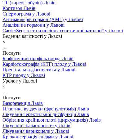
ТГ (тиреоглобулін) Львів
Кортизол Львів
Спермограма у Львові
Антимюлерів гормон (АМГ) у Львові
Аналізи на гормони у Львові
CarrierSeq: тест на носіння генетичної патології у Львові
Ведення вагітності у Львові
×
←
Послуги
Біофізичний профіль плода Львів
Кардіотокографія (КТГ) плоду у Львові
Пренатальна діагностика у Львові
КТР плоду у Львові
Уролог у Львові
×
←
Послуги
Вазорезекція Львів
Пластика вуздечки (френулотомія) Львів
Лікування еректильної дисфункції Львів
Обрізання крайньої плоті (циркумцизія) Львів
Лікування баланопоститу Львів
Лікування варикоцеле у Львові
Кріоконсервація сперми у Львові