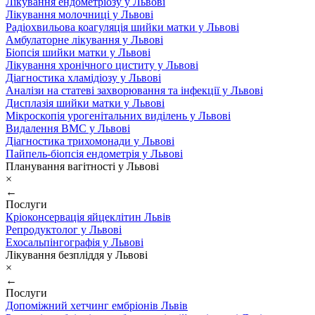
Лікування ендометріозу у Львові
Лікування молочниці у Львові
Радіохвильова коагуляція шийки матки у Львові
Амбулаторне лікування у Львові
Біопсія шийки матки у Львові
Лікування хронічного циститу у Львові
Діагностика хламідіозу у Львові
Аналізи на статеві захворювання та інфекції у Львові
Дисплазія шийки матки у Львові
Мікроскопія урогенітальних виділень у Львові
Видалення ВМС у Львові
Діагностика трихомонади у Львові
Пайпель-біопсія ендометрія у Львові
Планування вагітності у Львові
×
←
Послуги
Кріоконсервація яйцеклітин Львів
Репродуктолог у Львові
Ехосальпінгографія у Львові
Лікування безпліддя у Львові
×
←
Послуги
Допоміжний хетчинг ембріонів Львів