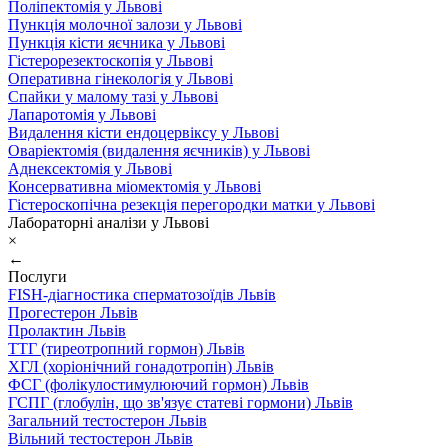
Поліпектомія у Львові
Пункція молочної залози у Львові
Пункція кісти яєчника у Львові
Гістерорезектоскопія у Львові
Оперативна гінекологія у Львові
Спайки у малому тазі у Львові
Лапаротомія у Львові
Видалення кісти ендоцервіксу у Львові
Оваріектомія (видалення яєчників) у Львові
Аднексектомія у Львові
Консервативна міомектомія у Львові
Гістероскопічна резекція перегородки матки у Львові
Лабораторні аналізи у Львові
×
←
Послуги
FISH-діагностика сперматозоїдів Львів
Прогестерон Львів
Пролактин Львів
ТТГ (тиреотропний гормон) Львів
ХГЛ (хоріонічний гонадотропін) Львів
ФСГ (фолікулостимулюючий гормон) Львів
ГСПГ (глобулін, що зв'язує статеві гормони) Львів
Загальний тестостерон Львів
Вільний тестостерон Львів