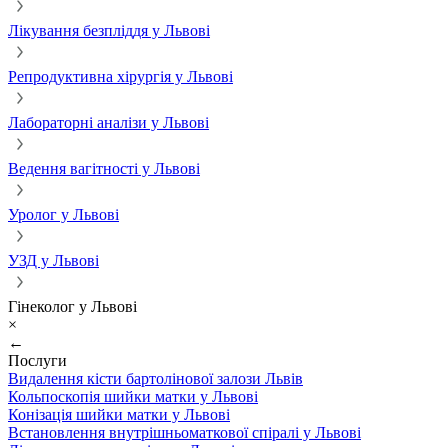
Лікування безпліддя у Львові
Репродуктивна хірургія у Львові
Лабораторні аналізи у Львові
Ведення вагітності у Львові
Уролог у Львові
УЗД у Львові
Гінеколог у Львові
×
←
Послуги
Видалення кісти бартолінової залози Львів
Кольпоскопія шийки матки у Львові
Конізація шийки матки у Львові
Встановлення внутрішньоматкової спіралі у Львові