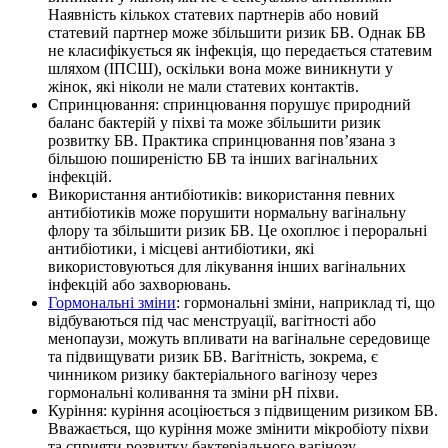
Наявність кількох статевих партнерів або новий
статевий партнер може збільшити ризик БВ. Однак БВ
не класифікується як інфекція, що передається статевим
шляхом (ІПСШ), оскільки вона може виникнути у
жінок, які ніколи не мали статевих контактів.
Спринцювання: спринцювання порушує природний
баланс бактерій у піхві та може збільшити ризик
розвитку БВ. Практика спринцювання пов’язана з
більшою поширеністю БВ та інших вагінальних
інфекцій.
Використання антибіотиків: використання певних
антибіотиків може порушити нормальну вагінальну
флору та збільшити ризик БВ. Це охоплює і пероральні
антибіотики, і місцеві антибіотики, які
використовуються для лікування інших вагінальних
інфекцій або захворювань.
Гормональні зміни
: гормональні зміни, наприклад ті, що
відбуваються під час менструації, вагітності або
менопаузи, можуть впливати на вагінальне середовище
та підвищувати ризик БВ. Вагітність, зокрема, є
чинником ризику бактеріального вагінозу через
гормональні коливання та зміни pH піхви.
Куріння: куріння асоціюється з підвищеним ризиком БВ.
Вважається, що куріння може змінити мікробіоту піхви
та сприяти розвитку бактеріального вагінозу.