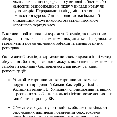
можна вживання перорально у вигляді таблеток або
наносити безпосередньо в піхву у вигляді крему чи
супозиторія. Пероральний кліндаміцин зазвичай
вживається курсом 7 днів, водночас вагінальний
кліндаміцин може використовуватися протягом
коротшого періоду часу.
Важливо пройти повний курс антибіотиків, як призначив
лікар, навіть якщо ваші симптоми покращаться. Це допомагає
гарантувати повне лікування інфекції та зменшує ризик
рецидиву.
Окрім антибіотиків, лікар може порекомендувати інші методи
лікування або заходи, які допоможуть полегшити симптоми та
запобігти рецидиву бактеріального вагінозу. Загальні
рекомендації:
Уникайте спринцювання: спринцювання може
порушити природний баланс бактерій у піхві та
збільшити ризик БВ. Уникання спринцювань та інших
агресивних засобів вагінальної гігієни може допомогти
запобігти рецидиву БВ.
Обмежте сексуальну активність: обмеження кількості
сексуальних партнерів і безпечний секс, зокрема
постійне та правильне використання презервативів,