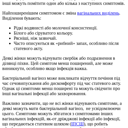
інші можуть помітити один або кілька з наступних симптомів.
Найпоширенішим симптомом є зміна
вагінальних виділень
.
Виділення бувають:
Рідкі водянисті або молочної консистенції.
Білого або сіруватого кольору.
Рясніші, ніж зазвичай.
Часто описуються як «рибний» запах, особливо після
статевого акту.
Деякі жінки можуть відчувати свербіж або подразнення в
ділянці піхви. Цей симптом менш поширений, але може
виникнути, особливо якщо інфекція важка.
Бактеріальний вагіноз може викликати відчуття печіння під
час сечовипускання або дискомфорту під час статевого акту.
Однак ці симптоми менш поширені та можуть свідчити про
інші вагінальні інфекції або захворювання.
Важливо зазначити, що не всі жінки відчувають симптоми, а
деякі можуть мати бактеріальний вагіноз, не усвідомлюючи
цього. Симптоми можуть збігатися з симптомами інших
вагінальних інфекцій, як-от дріжджові інфекції або інфекції,
що передаються статевим шляхом (
ІПСШ
), що робить