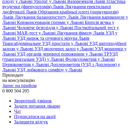
плоду у Львові
Уролог у Львові
Вазорезекція Львів
Пластика
вуздечки (френулотомія) Львів
Лікування еректильної
дисфункції Львів
Обрізання крайньої плоті (циркумцизія)
Львів
Лікування баланопоститу Львів
Лікування варикоцеле у
Львові
Кріоконсервація сперми у Львові
Біопсія яєчка у
Львові
Чоловіче безпліддя у Львові
Посткоїтальний тест у
Львові
MAR-тест у Львові
Лікування фімозу Львів
УЗД у
Львові
УЗД нирок та сечового міхура Львів
Трансабдомінальне УЗД простати у Львові
УЗД щитоподібної
залози у Львові
УЗД молочних залоз у Львові
УЗД мошонки у
Львові
УЗД органів черевної порожнини у Львові
ТРУЗД
(трансректальне УЗД) у Львові
Фолікулометрія у Львові
Цервікометрія у Львові
Доплерометрія (УЗД з Доплером) у
Львові
УЗД лобкового симфізу у Львові
Приходьте
на консультацію
Запис на прийом
0 800 504 205
Зворотний дзвінок
Задати питання лікарю
Чат
Підписатися на акції
Залишити відгук