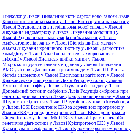
Гінеколог у Львові
Видалення кісти бартолінової залози Львів
Кольпоскопія шийки матки у Львові
Конізація шийки матки у
Львові
Встановлення внутрішньоматкової спіралі у Львові
Лікування ендометріозу у Львові
Лікування молочниці у
Львові
Радіохвильова коагуляція шийки матки у Львові
Амбулаторне лікування у Львові
Біопсія шийки матки у
Львові
Лікування хронічного циститу у Львові
Діагностика
хламідіозу у Львові
Аналізи на статеві захворювання та
інфекції у Львові
Дисплазія шийки матки у Львові
Мікроскопія урогенітальних виділень у Львові
Видалення
ВМС у Львові
Діагностика трихомонади у Львові
Пайпель-
біопсія ендометрія у Львові
Планування вагітності у Львові
Кріоконсервація яйцеклітин Львів
Репродуктолог у Львові
Ехосальпінгографія у Львові
Лікування безпліддя у Львові
Допоміжний хетчинг ембріонів Львів
Редукція ембріонів при
багатоплідній вагітності Львів
Донорство яйцеклітин у Львові
Штучне запліднення у Львові
Внутрішньоматкова інсемінація
у Львові
ICSI
Безкоштовне ЕКЗ за державною програмою у
Львові
ЕКЗ у природному циклі у Львові
ЕКЗ з донорською
яйцеклітиною у Львові
Міні ЕКЗ у Львові
Преімплантаційна
генетична діагностика у Львові
Кріопротокол ЕКЗ у Львові
Культивування ембріонів у Львові
Кріоконсервація ембріонів у