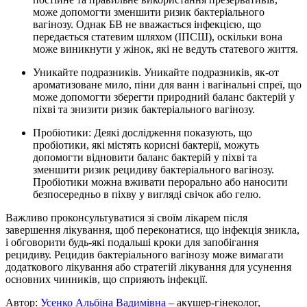
може допомогти зменшити ризик бактеріального
вагінозу. Однак БВ не вважається інфекцією, що
передається статевим шляхом (ІПСШ), оскільки вона
може виникнути у жінок, які не ведуть статевого життя.
Уникайте подразників. Уникайте подразників, як-от
ароматизоване мило, піни для ванн і вагінальні спреї, що
може допомогти зберегти природний баланс бактерій у
піхві та знизити ризик бактеріального вагінозу.
Пробіотики: Деякі дослідження показують, що
пробіотики, які містять корисні бактерії, можуть
допомогти відновити баланс бактерій у піхві та
зменшити ризик рецидиву бактеріального вагінозу.
Пробіотики можна вживати перорально або наносити
безпосередньо в піхву у вигляді свічок або гелю.
Важливо проконсультуватися зі своїм лікарем після
завершення лікування, щоб переконатися, що інфекція зникла,
і обговорити будь-які подальші кроки для запобігання
рецидиву. Рецидив бактеріального вагінозу може вимагати
додаткового лікування або стратегій лікування для усунення
основних чинників, що сприяють інфекції.
Автор:
Усенко Альбіна Вадимівна
– акушер-гінеколог,