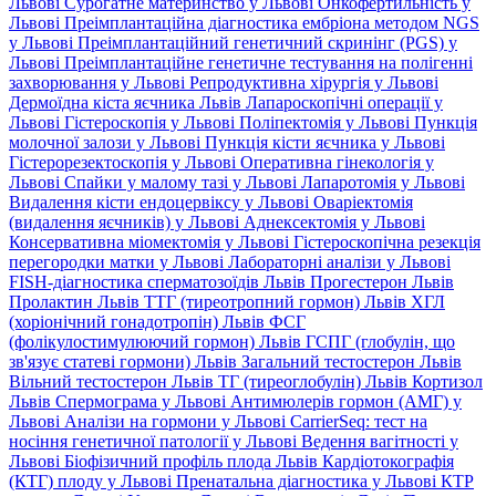
Львові
Сурогатне материнство у Львові
Онкофертильність у
Львові
Преімплантаційна діагностика ембріона методом NGS
у Львові
Преімплантаційний генетичний скринінг (PGS) у
Львові
Преімплантаційне генетичне тестування на полігенні
захворювання у Львові
Репродуктивна хірургія у Львові
Дермоїдна кіста яєчника Львів
Лапароскопічні операції у
Львові
Гістероскопія у Львові
Поліпектомія у Львові
Пункція
молочної залози у Львові
Пункція кісти яєчника у Львові
Гістерорезектоскопія у Львові
Оперативна гінекологія у
Львові
Спайки у малому тазі у Львові
Лапаротомія у Львові
Видалення кісти ендоцервіксу у Львові
Оваріектомія
(видалення яєчників) у Львові
Аднексектомія у Львові
Консервативна міомектомія у Львові
Гістероскопічна резекція
перегородки матки у Львові
Лабораторні аналізи у Львові
FISH-діагностика сперматозоїдів Львів
Прогестерон Львів
Пролактин Львів
ТТГ (тиреотропний гормон) Львів
ХГЛ
(хоріонічний гонадотропін) Львів
ФСГ
(фолікулостимулюючий гормон) Львів
ГСПГ (глобулін, що
зв'язує статеві гормони) Львів
Загальний тестостерон Львів
Вільний тестостерон Львів
ТГ (тиреоглобулін) Львів
Кортизол
Львів
Спермограма у Львові
Антимюлерів гормон (АМГ) у
Львові
Аналізи на гормони у Львові
CarrierSeq: тест на
носіння генетичної патології у Львові
Ведення вагітності у
Львові
Біофізичний профіль плода Львів
Кардіотокографія
(КТГ) плоду у Львові
Пренатальна діагностика у Львові
КТР