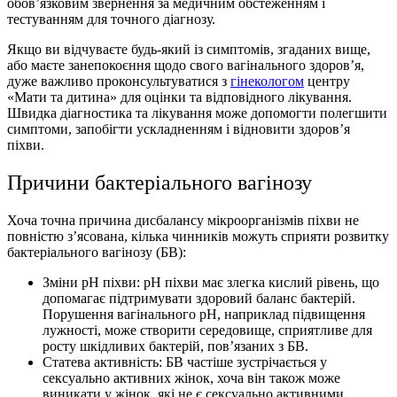
обов’язковим звернення за медичним обстеженням і
тестуванням для точного діагнозу.
Якщо ви відчуваєте будь-який із симптомів, згаданих вище,
або маєте занепокоєння щодо свого вагінального здоров’я,
дуже важливо проконсультуватися з
гінекологом
центру
«Мати та дитина» для оцінки та відповідного лікування.
Швидка діагностика та лікування може допомогти полегшити
симптоми, запобігти ускладненням і відновити здоров’я
піхви.
Причини бактеріального вагінозу
Хоча точна причина дисбалансу мікроорганізмів піхви не
повністю з’ясована, кілька чинників можуть сприяти розвитку
бактеріального вагінозу (БВ):
Зміни pH піхви: pH піхви має злегка кислий рівень, що
допомагає підтримувати здоровий баланс бактерій.
Порушення вагінального pH, наприклад підвищення
лужності, може створити середовище, сприятливе для
росту шкідливих бактерій, пов’язаних з БВ.
Статева активність: БВ частіше зустрічається у
сексуально активних жінок, хоча він також може
виникати у жінок, які не є сексуально активними.