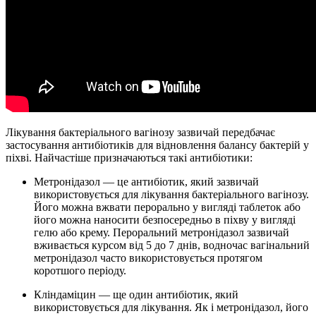
Лікування бактеріального вагінозу зазвичай передбачає
застосування антибіотиків для відновлення балансу бактерій у
піхві. Найчастіше призначаються такі антибіотики:
Метронідазол — це антибіотик, який зазвичай
використовується для лікування бактеріального вагінозу.
Його можна вжвати перорально у вигляді таблеток або
його можна наносити безпосередньо в піхву у вигляді
гелю або крему. Пероральний метронідазол зазвичай
вживається курсом від 5 до 7 днів, водночас вагінальний
метронідазол часто використовується протягом
коротшого періоду.
Кліндаміцин — ще один антибіотик, який
використовується для лікування. Як і метронідазол, його