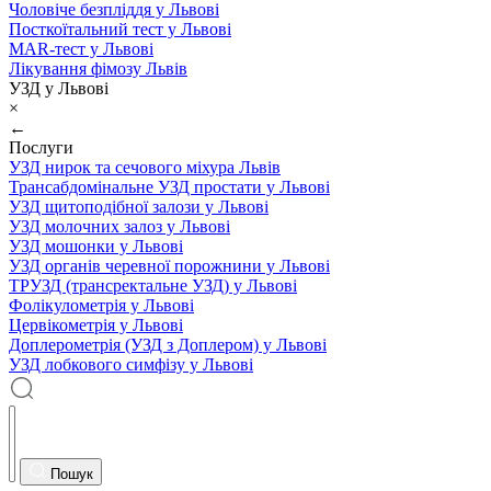
Чоловіче безпліддя у Львові
Посткоїтальний тест у Львові
MAR-тест у Львові
Лікування фімозу Львів
УЗД у Львові
×
←
Послуги
УЗД нирок та сечового міхура Львів
Трансабдомінальне УЗД простати у Львові
УЗД щитоподібної залози у Львові
УЗД молочних залоз у Львові
УЗД мошонки у Львові
УЗД органів черевної порожнини у Львові
ТРУЗД (трансректальне УЗД) у Львові
Фолікулометрія у Львові
Цервікометрія у Львові
Доплерометрія (УЗД з Доплером) у Львові
УЗД лобкового симфізу у Львові
Пошук