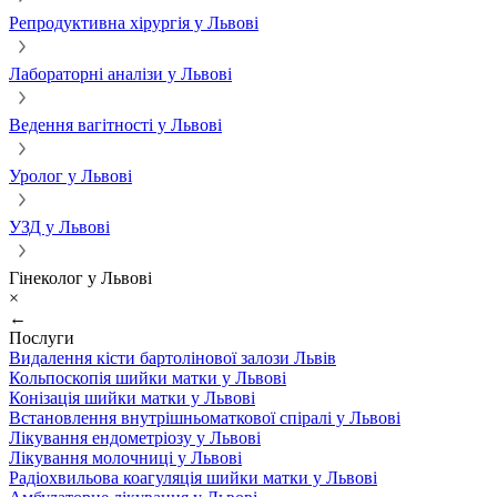
Репродуктивна хірургія у Львові
Лабораторні аналізи у Львові
Ведення вагітності у Львові
Уролог у Львові
УЗД у Львові
Гінеколог у Львові
×
←
Послуги
Видалення кісти бартолінової залози Львів
Кольпоскопія шийки матки у Львові
Конізація шийки матки у Львові
Встановлення внутрішньоматкової спіралі у Львові
Лікування ендометріозу у Львові
Лікування молочниці у Львові
Радіохвильова коагуляція шийки матки у Львові