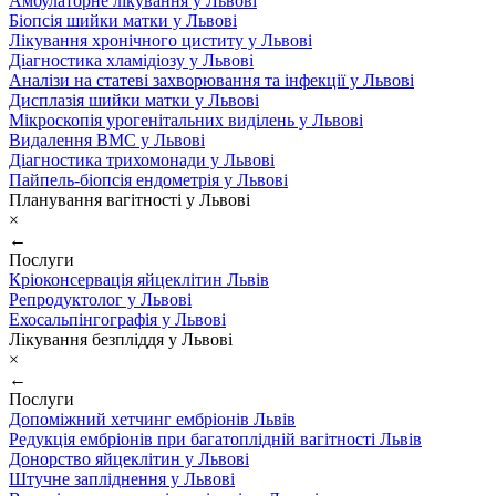
Амбулаторне лікування у Львові
Біопсія шийки матки у Львові
Лікування хронічного циститу у Львові
Діагностика хламідіозу у Львові
Аналізи на статеві захворювання та інфекції у Львові
Дисплазія шийки матки у Львові
Мікроскопія урогенітальних виділень у Львові
Видалення ВМС у Львові
Діагностика трихомонади у Львові
Пайпель-біопсія ендометрія у Львові
Планування вагітності у Львові
×
←
Послуги
Кріоконсервація яйцеклітин Львів
Репродуктолог у Львові
Ехосальпінгографія у Львові
Лікування безпліддя у Львові
×
←
Послуги
Допоміжний хетчинг ембріонів Львів
Редукція ембріонів при багатоплідній вагітності Львів
Донорство яйцеклітин у Львові
Штучне запліднення у Львові