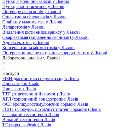
Пункція молочної залози у Львові
Пункція кісти яєчника у Львові
Гістерорезектоскопія у Львові
Оперативна гінекологія у Львові
Спайки у малому тазі у Львові
Лапаротомія у Львові
Видалення кісти ендоцервіксу у Львові
Оваріектомія (видалення яєчників) у Львові
Аднексектомія у Львові
Консервативна міомектомія у Львові
Гістероскопічна резекція перегородки матки у Львові
Лабораторні аналізи у Львові
×
←
Послуги
FISH-діагностика сперматозоїдів Львів
Прогестерон Львів
Пролактин Львів
ТТГ (тиреотропний гормон) Львів
ХГЛ (хоріонічний гонадотропін) Львів
ФСГ (фолікулостимулюючий гормон) Львів
ГСПГ (глобулін, що зв'язує статеві гормони) Львів
Загальний тестостерон Львів
Вільний тестостерон Львів
ТГ (тиреоглобулін) Львів