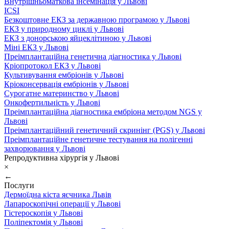
Внутрішньоматкова інсемінація у Львові
ICSI
Безкоштовне ЕКЗ за державною програмою у Львові
ЕКЗ у природному циклі у Львові
ЕКЗ з донорською яйцеклітиною у Львові
Міні ЕКЗ у Львові
Преімплантаційна генетична діагностика у Львові
Кріопротокол ЕКЗ у Львові
Культивування ембріонів у Львові
Кріоконсервація ембріонів у Львові
Сурогатне материнство у Львові
Онкофертильність у Львові
Преімплантаційна діагностика ембріона методом NGS у
Львові
Преімплантаційний генетичний скринінг (PGS) у Львові
Преімплантаційне генетичне тестування на полігенні
захворювання у Львові
Репродуктивна хірургія у Львові
×
←
Послуги
Дермоїдна кіста яєчника Львів
Лапароскопічні операції у Львові
Гістероскопія у Львові
Поліпектомія у Львові