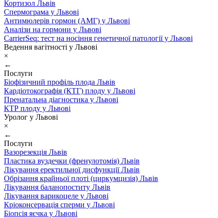
Кортизол Львів
Спермограма у Львові
Антимюлерів гормон (АМГ) у Львові
Аналізи на гормони у Львові
CarrierSeq: тест на носіння генетичної патології у Львові
Ведення вагітності у Львові
×
←
Послуги
Біофізичний профіль плода Львів
Кардіотокографія (КТГ) плоду у Львові
Пренатальна діагностика у Львові
КТР плоду у Львові
Уролог у Львові
×
←
Послуги
Вазорезекція Львів
Пластика вуздечки (френулотомія) Львів
Лікування еректильної дисфункції Львів
Обрізання крайньої плоті (циркумцизія) Львів
Лікування баланопоститу Львів
Лікування варикоцеле у Львові
Кріоконсервація сперми у Львові
Біопсія яєчка у Львові