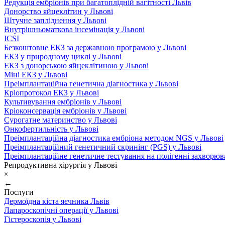
Редукція ембріонів при багатоплідній вагітності Львів
Донорство яйцеклітин у Львові
Штучне запліднення у Львові
Внутрішньоматкова інсемінація у Львові
ICSI
Безкоштовне ЕКЗ за державною програмою у Львові
ЕКЗ у природному циклі у Львові
ЕКЗ з донорською яйцеклітиною у Львові
Міні ЕКЗ у Львові
Преімплантаційна генетична діагностика у Львові
Кріопротокол ЕКЗ у Львові
Культивування ембріонів у Львові
Кріоконсервація ембріонів у Львові
Сурогатне материнство у Львові
Онкофертильність у Львові
Преімплантаційна діагностика ембріона методом NGS у Львові
Преімплантаційний генетичний скринінг (PGS) у Львові
Преімплантаційне генетичне тестування на полігенні захворюв
Репродуктивна хірургія у Львові
×
←
Послуги
Дермоїдна кіста яєчника Львів
Лапароскопічні операції у Львові
Гістероскопія у Львові