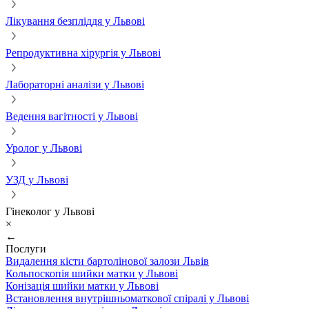
Лікування безпліддя у Львові
Репродуктивна хірургія у Львові
Лабораторні аналізи у Львові
Ведення вагітності у Львові
Уролог у Львові
УЗД у Львові
Гінеколог у Львові
×
←
Послуги
Видалення кісти бартолінової залози Львів
Кольпоскопія шийки матки у Львові
Конізація шийки матки у Львові
Встановлення внутрішньоматкової спіралі у Львові