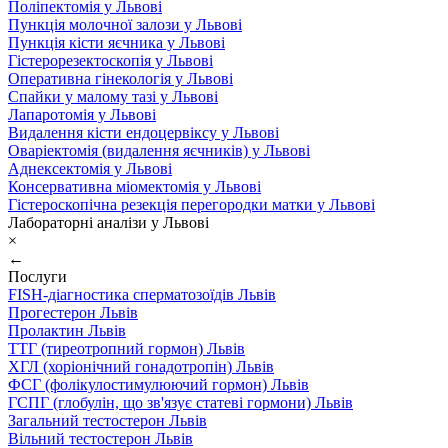
Поліпектомія у Львові
Пункція молочної залози у Львові
Пункція кісти яєчника у Львові
Гістерорезектоскопія у Львові
Оперативна гінекологія у Львові
Спайки у малому тазі у Львові
Лапаротомія у Львові
Видалення кісти ендоцервіксу у Львові
Оваріектомія (видалення яєчників) у Львові
Аднексектомія у Львові
Консервативна міомектомія у Львові
Гістероскопічна резекція перегородки матки у Львові
Лабораторні аналізи у Львові
×
←
Послуги
FISH-діагностика сперматозоїдів Львів
Прогестерон Львів
Пролактин Львів
ТТГ (тиреотропний гормон) Львів
ХГЛ (хоріонічний гонадотропін) Львів
ФСГ (фолікулостимулюючий гормон) Львів
ГСПГ (глобулін, що зв'язує статеві гормони) Львів
Загальний тестостерон Львів
Вільний тестостерон Львів