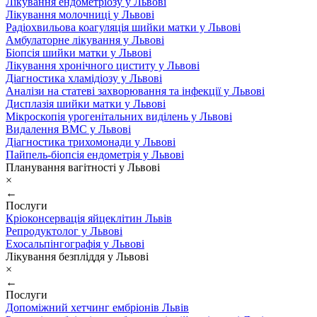
Лікування ендометріозу у Львові
Лікування молочниці у Львові
Радіохвильова коагуляція шийки матки у Львові
Амбулаторне лікування у Львові
Біопсія шийки матки у Львові
Лікування хронічного циститу у Львові
Діагностика хламідіозу у Львові
Аналізи на статеві захворювання та інфекції у Львові
Дисплазія шийки матки у Львові
Мікроскопія урогенітальних виділень у Львові
Видалення ВМС у Львові
Діагностика трихомонади у Львові
Пайпель-біопсія ендометрія у Львові
Планування вагітності у Львові
×
←
Послуги
Кріоконсервація яйцеклітин Львів
Репродуктолог у Львові
Ехосальпінгографія у Львові
Лікування безпліддя у Львові
×
←
Послуги
Допоміжний хетчинг ембріонів Львів