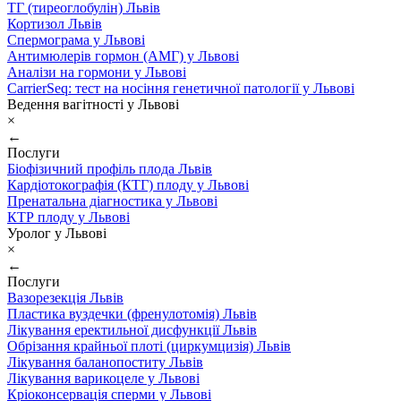
ТГ (тиреоглобулін) Львів
Кортизол Львів
Спермограма у Львові
Антимюлерів гормон (АМГ) у Львові
Аналізи на гормони у Львові
CarrierSeq: тест на носіння генетичної патології у Львові
Ведення вагітності у Львові
×
←
Послуги
Біофізичний профіль плода Львів
Кардіотокографія (КТГ) плоду у Львові
Пренатальна діагностика у Львові
КТР плоду у Львові
Уролог у Львові
×
←
Послуги
Вазорезекція Львів
Пластика вуздечки (френулотомія) Львів
Лікування еректильної дисфункції Львів
Обрізання крайньої плоті (циркумцизія) Львів
Лікування баланопоститу Львів
Лікування варикоцеле у Львові
Кріоконсервація сперми у Львові