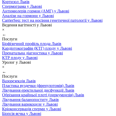
Кортизол Львів
Спермограма у Львові
Антимюлерів гормон (АМГ) у Львові
Аналізи на гормони у Львові
CarrierSeq: тест на носіння генетичної патології у Львові
Ведення вагітності у Львові
×
←
Послуги
Біофізичний профіль плода Львів
Кардіотокографія (КТГ) плоду у Львові
Пренатальна діагностика у Львові
КТР плоду у Львові
Уролог у Львові
×
←
Послуги
Вазорезекція Львів
Пластика вуздечки (френулотомія) Львів
Лікування еректильної дисфункції Львів
Обрізання крайньої плоті (циркумцизія) Львів
Лікування баланопоститу Львів
Лікування варикоцеле у Львові
Кріоконсервація сперми у Львові
Біопсія яєчка у Львові