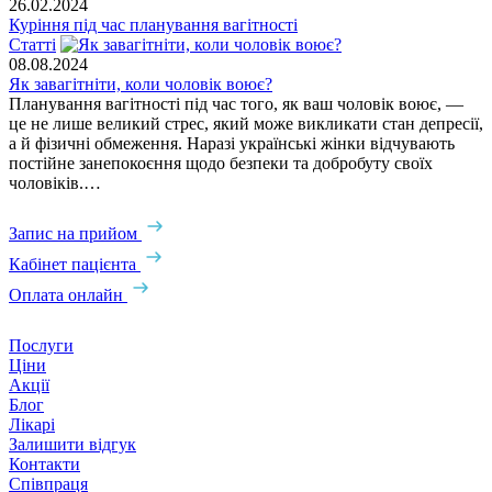
26.02.2024
Куріння під час планування вагітності
Статті
08.08.2024
Як завагітніти, коли чоловік воює?
Планування вагітності під час того, як ваш чоловік воює, —
це не лише великий стрес, який може викликати стан депресії,
а й фізичні обмеження. Наразі українськi жiнки відчувають
постійне занепокоєння щодо безпеки та добробуту своїх
чоловіків.…
Запис на прийом
Кабінет пацієнта
Оплата онлайн
Послуги
Ціни
Акції
Блог
Лікарі
Залишити відгук
Контакти
Співпраця