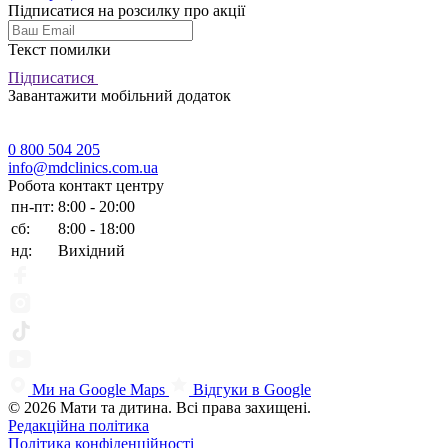
Підписатися на розсилку про акції
Текст помилки
Підписатися
Завантажити мобільний додаток
0 800 504 205
info@mdclinics.com.ua
Робота контакт центру
пн-пт:
8:00 - 20:00
сб:
8:00 - 18:00
нд:
Вихідний
Ми на Google Maps
Відгуки в Google
© 2026 Мати та дитина. Всі права захищені.
Редакційна політика
Політика конфіденційності