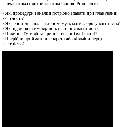
гінекологом-ендокринологом Іриною Резніченко:
• Які процедури і аналізи потрібно здавати при плануванні
вагітності?
• Як генетичні аналізи допоможуть мати здорову вагітність?
• Як підвищити ймовірність настання вагітності?
• Повинна бути дієта при плануванні вагітності?
• Потрібно приймати препарати або вітаміни перед
вагітністю?