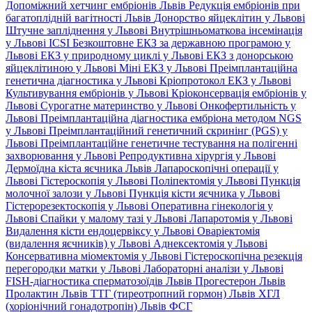
Допоміжний хетчинг ембріонів Львів
Редукція ембріонів при
багатоплідній вагітності Львів
Донорство яйцеклітин у Львові
Штучне запліднення у Львові
Внутрішньоматкова інсемінація
у Львові
ICSI
Безкоштовне ЕКЗ за державною програмою у
Львові
ЕКЗ у природному циклі у Львові
ЕКЗ з донорською
яйцеклітиною у Львові
Міні ЕКЗ у Львові
Преімплантаційна
генетична діагностика у Львові
Кріопротокол ЕКЗ у Львові
Культивування ембріонів у Львові
Кріоконсервація ембріонів у
Львові
Сурогатне материнство у Львові
Онкофертильність у
Львові
Преімплантаційна діагностика ембріона методом NGS
у Львові
Преімплантаційний генетичний скринінг (PGS) у
Львові
Преімплантаційне генетичне тестування на полігенні
захворювання у Львові
Репродуктивна хірургія у Львові
Дермоїдна кіста яєчника Львів
Лапароскопічні операції у
Львові
Гістероскопія у Львові
Поліпектомія у Львові
Пункція
молочної залози у Львові
Пункція кісти яєчника у Львові
Гістерорезектоскопія у Львові
Оперативна гінекологія у
Львові
Спайки у малому тазі у Львові
Лапаротомія у Львові
Видалення кісти ендоцервіксу у Львові
Оваріектомія
(видалення яєчників) у Львові
Аднексектомія у Львові
Консервативна міомектомія у Львові
Гістероскопічна резекція
перегородки матки у Львові
Лабораторні аналізи у Львові
FISH-діагностика сперматозоїдів Львів
Прогестерон Львів
Пролактин Львів
ТТГ (тиреотропний гормон) Львів
ХГЛ
(хоріонічний гонадотропін) Львів
ФСГ