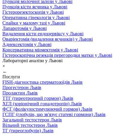
Пункція молочної залози у Львові
Пункція кісти яєчника у Львові
Гістерорезектоскопія у Львові
Оперативна гінекологія у Львові
Спайки у малому тазі у Львові
Лапаротомія у Львові
Видалення кісти ендоцервіксу у Львові
Оваріектомія (видалення яєчників) у Львові
Аднексектомія у Львові
Консервативна міомектомія у Львові
Гістероскопічна резекція перегородки матки у Львові
Лабораторні аналізи у Львові
×
←
Послуги
FISH-діагностика сперматозоїдів Львів
Прогестерон Львів
Пролактин Львів
ТТГ (тиреотропний гормон) Львів
ХГЛ (хоріонічний гонадотропін) Львів
ФСГ (фолікулостимулюючий гормон) Львів
ГСПГ (глобулін, що зв'язує статеві гормони) Львів
Загальний тестостерон Львів
Вільний тестостерон Львів
ТГ (тиреоглобулін) Львів