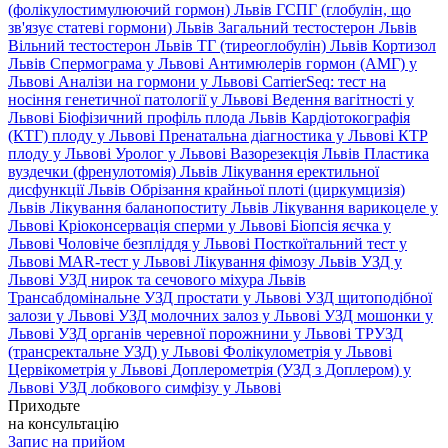
(фолікулостимулюючий гормон) Львів
ГСПГ (глобулін, що
зв'язує статеві гормони) Львів
Загальний тестостерон Львів
Вільний тестостерон Львів
ТГ (тиреоглобулін) Львів
Кортизол
Львів
Спермограма у Львові
Антимюлерів гормон (АМГ) у
Львові
Аналізи на гормони у Львові
CarrierSeq: тест на
носіння генетичної патології у Львові
Ведення вагітності у
Львові
Біофізичний профіль плода Львів
Кардіотокографія
(КТГ) плоду у Львові
Пренатальна діагностика у Львові
КТР
плоду у Львові
Уролог у Львові
Вазорезекція Львів
Пластика
вуздечки (френулотомія) Львів
Лікування еректильної
дисфункції Львів
Обрізання крайньої плоті (циркумцизія)
Львів
Лікування баланопоститу Львів
Лікування варикоцеле у
Львові
Кріоконсервація сперми у Львові
Біопсія яєчка у
Львові
Чоловіче безпліддя у Львові
Посткоїтальний тест у
Львові
MAR-тест у Львові
Лікування фімозу Львів
УЗД у
Львові
УЗД нирок та сечового міхура Львів
Трансабдомінальне УЗД простати у Львові
УЗД щитоподібної
залози у Львові
УЗД молочних залоз у Львові
УЗД мошонки у
Львові
УЗД органів черевної порожнини у Львові
ТРУЗД
(трансректальне УЗД) у Львові
Фолікулометрія у Львові
Цервікометрія у Львові
Доплерометрія (УЗД з Доплером) у
Львові
УЗД лобкового симфізу у Львові
Приходьте
на консультацію
Запис на прийом