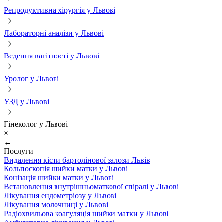
Репродуктивна хірургія у Львові
Лабораторні аналізи у Львові
Ведення вагітності у Львові
Уролог у Львові
УЗД у Львові
Гінеколог у Львові
×
←
Послуги
Видалення кісти бартолінової залози Львів
Кольпоскопія шийки матки у Львові
Конізація шийки матки у Львові
Встановлення внутрішньоматкової спіралі у Львові
Лікування ендометріозу у Львові
Лікування молочниці у Львові
Радіохвильова коагуляція шийки матки у Львові