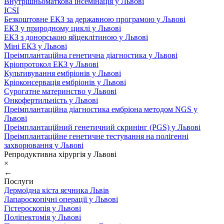
Внутрішньоматкова інсемінація у Львові
ICSI
Безкоштовне ЕКЗ за державною програмою у Львові
ЕКЗ у природному циклі у Львові
ЕКЗ з донорською яйцеклітиною у Львові
Міні ЕКЗ у Львові
Преімплантаційна генетична діагностика у Львові
Кріопротокол ЕКЗ у Львові
Культивування ембріонів у Львові
Кріоконсервація ембріонів у Львові
Сурогатне материнство у Львові
Онкофертильність у Львові
Преімплантаційна діагностика ембріона методом NGS у
Львові
Преімплантаційний генетичний скринінг (PGS) у Львові
Преімплантаційне генетичне тестування на полігенні
захворювання у Львові
Репродуктивна хірургія у Львові
×
←
Послуги
Дермоїдна кіста яєчника Львів
Лапароскопічні операції у Львові
Гістероскопія у Львові
Поліпектомія у Львові