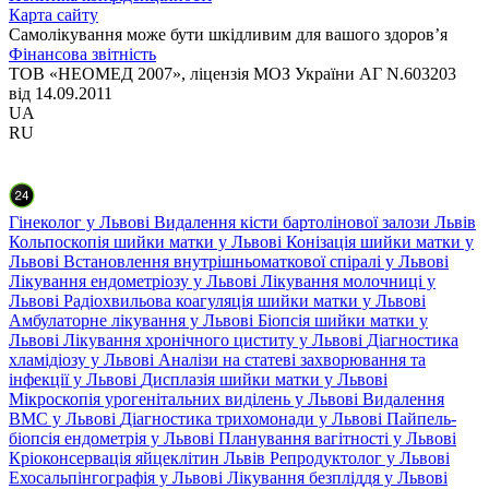
Карта сайту
Самолікування може бути шкідливим для вашого здоров’я
Фінансова звітність
ТОВ «НЕОМЕД 2007», ліцензія МОЗ України АГ N.603203
від 14.09.2011
UA
RU
Гінеколог у Львові
Видалення кісти бартолінової залози Львів
Кольпоскопія шийки матки у Львові
Конізація шийки матки у
Львові
Встановлення внутрішньоматкової спіралі у Львові
Лікування ендометріозу у Львові
Лікування молочниці у
Львові
Радіохвильова коагуляція шийки матки у Львові
Амбулаторне лікування у Львові
Біопсія шийки матки у
Львові
Лікування хронічного циститу у Львові
Діагностика
хламідіозу у Львові
Аналізи на статеві захворювання та
інфекції у Львові
Дисплазія шийки матки у Львові
Мікроскопія урогенітальних виділень у Львові
Видалення
ВМС у Львові
Діагностика трихомонади у Львові
Пайпель-
біопсія ендометрія у Львові
Планування вагітності у Львові
Кріоконсервація яйцеклітин Львів
Репродуктолог у Львові
Ехосальпінгографія у Львові
Лікування безпліддя у Львові