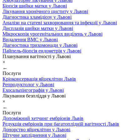
Амбулаторне лікування у Львові
Біопсія шийки матки у Львові
Лікування хронічного циститу у Львові
Діагностика хламідіозу у Львові
Аналізи на статеві захворювання та інфекції у Львові
Дисплазія шийки матки у Львові
Мікроскопія урогенітальних виділень у Львові
Видалення ВМС у Львові
Діагностика трихомонади у Львові
Пайпель-біопсія ендометрія у Львові
Планування вагітності у Львові
×
←
Послуги
Кріоконсервація яйцеклітин Львів
Репродуктолог у Львові
Ехосальпінгографія у Львові
Лікування безпліддя у Львові
×
←
Послуги
Допоміжний хетчинг ембріонів Львів
Редукція ембріонів при багатоплідній вагітності Львів
Донорство яйцеклітин у Львові
Штучне запліднення у Львові