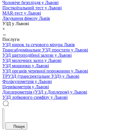
Чоловіче безпліддя у Львові
Посткоїтальний тест у Львові
MAR-тест у Львові
Лікування фімозу Львів
УЗД у Львові
×
←
Послуги
УЗД нирок та сечового міхура Львів
Трансабдомінальне УЗД простати у Львові
УЗД щитоподібної залози у Львові
УЗД молочних залоз у Львові
УЗД мошонки у Львові
УЗД органів черевної порожнини у Львові
ТРУЗД (трансректальне УЗД) у Львові
Фолікулометрія у Львові
Цервікометрія у Львові
Доплерометрія (УЗД з Доплером) у Львові
УЗД лобкового симфізу у Львові
Пошук