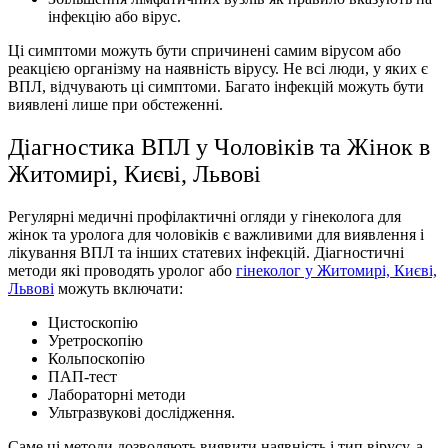
інфекцію або вiрус.
Ці симптоми можуть бути спричинені самим вірусом або
реакцією організму на наявність вірусу. Не всі люди, у яких є
ВПЛ, відчувають ці симптоми. Багато інфекцій можуть бути
виявлені лише при обстеженні.
Діагностика ВПЛ у Чоловіків та Жінок в
Житомирі, Києві, Львові
Регулярні медичні профілактичні огляди у гінеколога для
жінок та уролога для чоловіків є важливими для виявлення і
лікування ВПЛ та інших статевих інфекцій. Діагностичні
методи які проводять уролог або
гінеколог у Житомирі, Києві,
Львові
можуть включати:
Цистоскопію
Уретроскопію
Кольпоскопію
ПАП-тест
Лабораторні методи
Ультразвукові дослідження.
Саме цi методи дозволяють виявити наявність і тип вірусу, а