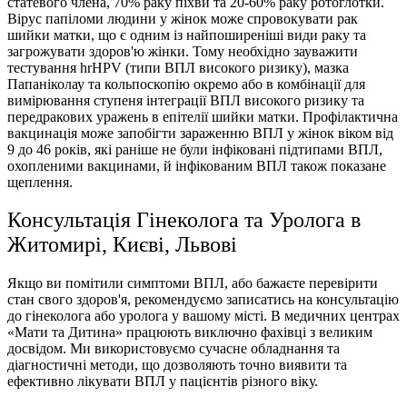
статевого члена, 70% раку піхви та 20-60% раку ротоглотки.
Вірус папіломи людини у жінок може спровокувати рак
шийки матки, що є одним із найпоширеніші види раку та
загрожувати здоров'ю жінки. Тому необхідно зауважити
тестування hrHPV (типи ВПЛ високого ризику), мазка
Папаніколау та кольпоскопію окремо або в комбінації для
вимірювання ступеня інтеграції ВПЛ високого ризику та
передракових уражень в епітелії шийки матки. Профілактична
вакцинація може запобігти зараженню ВПЛ у жінок віком від
9 до 46 років, які раніше не були інфіковані підтипами ВПЛ,
охопленими вакцинами, й інфікованим ВПЛ також показане
щеплення.
Консультацiя Гінеколога та Уролога в
Житомирі, Києві, Львові
Якщо ви помітили симптоми ВПЛ, або бажаєте перевiрити
стан свого здоров'я, рекомендуємо записатись на консультацію
до гінеколога або уролога у вашому мiстi. В медичних центрах
«Мати та Дитина» працюють виключно фахівці з великим
досвідом. Ми використовуємо сучасне обладнання та
дiагностичнi методи, що дозволяють точно виявити та
ефективно лікувати ВПЛ у пацієнтів рiзного вiку.