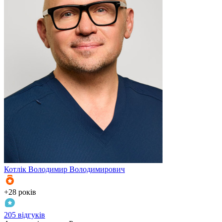
Котлік
Володимир Володимирович
К
+28 років
+
205 відгуків
3