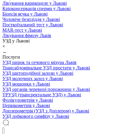
Лікування варикоцеле у Львові
Кріоконсервація сперми у Львові
Біопсія яєчка у Львові
Чоловіче безпліддя у Львові
Посткоїтальний тест у Львові
MAR-тест у Львові
Лікування фімозу Львів
УЗД у Львові
×
←
Послуги
УЗД нирок та сечового міхура Львів
Трансабдомінальне УЗД простати у Львові
УЗД щитоподібної залози у Львові
УЗД молочних залоз у Львові
УЗД мошонки у Львові
УЗД органів черевної порожнини у Львові
ТРУЗД (трансректальне УЗД) у Львові
Фолікулометрія у Львові
Цервікометрія у Львові
Доплерометрія (УЗД з Доплером) у Львові
УЗД лобкового симфізу у Львові