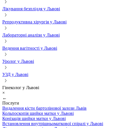
Лікування безпліддя у Львові
Репродуктивна хірургія у Львові
Лабораторні аналізи у Львові
Ведення вагітності у Львові
Уролог у Львові
УЗД у Львові
Гінеколог у Львові
×
←
Послуги
Видалення кісти бартолінової залози Львів
Кольпоскопія шийки матки у Львові
Конізація шийки матки у Львові
Встановлення внутрішньоматкової спіралі у Львові