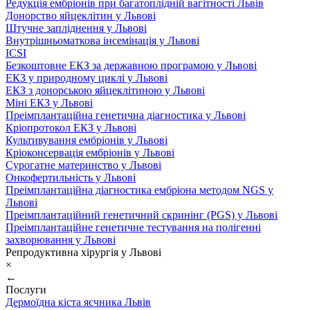
Редукція ембріонів при багатоплідній вагітності Львів
Донорство яйцеклітин у Львові
Штучне запліднення у Львові
Внутрішньоматкова інсемінація у Львові
ICSI
Безкоштовне ЕКЗ за державною програмою у Львові
ЕКЗ у природному циклі у Львові
ЕКЗ з донорською яйцеклітиною у Львові
Міні ЕКЗ у Львові
Преімплантаційна генетична діагностика у Львові
Кріопротокол ЕКЗ у Львові
Культивування ембріонів у Львові
Кріоконсервація ембріонів у Львові
Сурогатне материнство у Львові
Онкофертильність у Львові
Преімплантаційна діагностика ембріона методом NGS у
Львові
Преімплантаційний генетичний скринінг (PGS) у Львові
Преімплантаційне генетичне тестування на полігенні
захворювання у Львові
Репродуктивна хірургія у Львові
×
←
Послуги
Дермоїдна кіста яєчника Львів