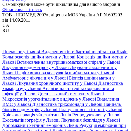
Самолікування може бути шкідливим для вашого здоров’я
Фінансова звітність
ТОВ «НЕОМЕД 2007», ліцензія МОЗ України АГ N.603203
від 14.09.2011
UA
RU
Гінеколог у Львові
Видалення кісти бартолінової залози Львів
Кольпоскопія шийки матки у Львові
Конізація шийки матки у
Львові
Встановлення внутрішньоматкової спіралі у Львові
Лікування ендометріозу у Львові
Лікування молочниці у
Львові
Радіохвильова коагуляція шийки матки у Львові
Амбулаторне лікування у Львові
Біопсія шийки матки у
Львові
Лікування хронічного циститу у Львові
Діагностика
хламідіозу у Львові
Аналізи на статеві захворювання та
інфекції у Львові
Дисплазія шийки матки у Львові
Мікроскопія урогенітальних виділень у Львові
Видалення
ВМС у Львові
Діагностика трихомонади у Львові
Пайпель-
біопсія ендометрія у Львові
Планування вагітності у Львові
Кріоконсервація яйцеклітин Львів
Репродуктолог у Львові
Ехосальпінгографія у Львові
Лікування безпліддя у Львові
Допоміжний хетчинг ембріонів Львів
Редукція ембріонів при
багатоплідній вагітності Львів
Донорство яйцеклітин у Львові