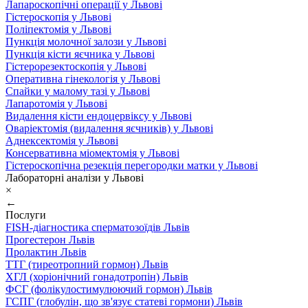
Лапароскопічні операції у Львові
Гістероскопія у Львові
Поліпектомія у Львові
Пункція молочної залози у Львові
Пункція кісти яєчника у Львові
Гістерорезектоскопія у Львові
Оперативна гінекологія у Львові
Спайки у малому тазі у Львові
Лапаротомія у Львові
Видалення кісти ендоцервіксу у Львові
Оваріектомія (видалення яєчників) у Львові
Аднексектомія у Львові
Консервативна міомектомія у Львові
Гістероскопічна резекція перегородки матки у Львові
Лабораторні аналізи у Львові
×
←
Послуги
FISH-діагностика сперматозоїдів Львів
Прогестерон Львів
Пролактин Львів
ТТГ (тиреотропний гормон) Львів
ХГЛ (хоріонічний гонадотропін) Львів
ФСГ (фолікулостимулюючий гормон) Львів
ГСПГ (глобулін, що зв'язує статеві гормони) Львів