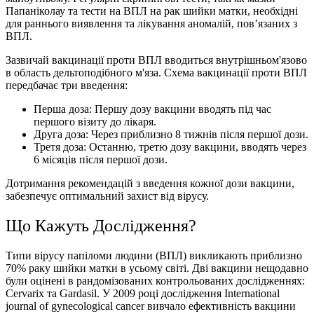
Папаніколау та тести на ВПЛ на рак шийки матки, необхідні
для раннього виявлення та лікування аномалій, пов’язаних з
ВПЛ.
Зазвичай вакцинації проти ВПЛ вводиться внутрішньом'язово
в область дельтоподібного м'яза. Схема вакцинації проти ВПЛ
передбачає три введення:
Перша доза: Першу дозу вакцини вводять під час
першого візиту до лікаря.
Друга доза: Через приблизно 8 тижнів після першої дози.
Третя доза: Останню, третю дозу вакцини, вводять через
6 місяців після першої дози.
Дотримання рекомендацій з введення кожної дози вакцини,
забезпечує оптимальний захист від вірусу.
Що Кажуть Дослiдження?
Типи вірусу папіломи людини (ВПЛ) викликають приблизно
70% раку шийки матки в усьому світі. Дві вакцини нещодавно
були оцінені в рандомізованих контрольованих дослідженнях:
Cervarix та Gardasil. У 2009 році дослідження International
journal of gynecological cancer вивчало ефективність вакцини