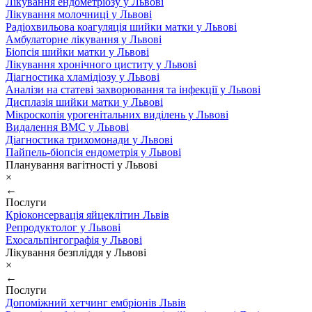
Лікування ендометріозу у Львові
Лікування молочниці у Львові
Радіохвильова коагуляція шийки матки у Львові
Амбулаторне лікування у Львові
Біопсія шийки матки у Львові
Лікування хронічного циститу у Львові
Діагностика хламідіозу у Львові
Аналізи на статеві захворювання та інфекції у Львові
Дисплазія шийки матки у Львові
Мікроскопія урогенітальних виділень у Львові
Видалення ВМС у Львові
Діагностика трихомонади у Львові
Пайпель-біопсія ендометрія у Львові
Планування вагітності у Львові
×
←
Послуги
Кріоконсервація яйцеклітин Львів
Репродуктолог у Львові
Ехосальпінгографія у Львові
Лікування безпліддя у Львові
×
←
Послуги
Допоміжний хетчинг ембріонів Львів