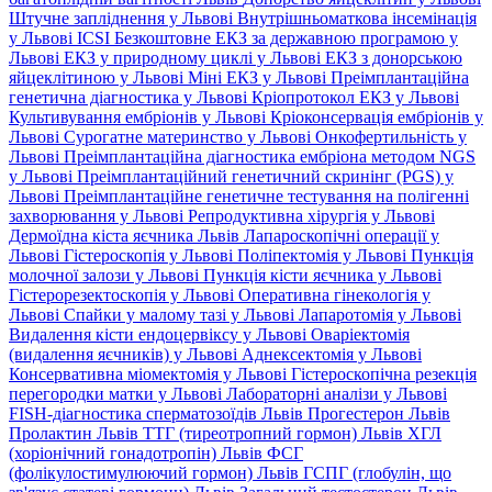
Штучне запліднення у Львові
Внутрішньоматкова інсемінація
у Львові
ICSI
Безкоштовне ЕКЗ за державною програмою у
Львові
ЕКЗ у природному циклі у Львові
ЕКЗ з донорською
яйцеклітиною у Львові
Міні ЕКЗ у Львові
Преімплантаційна
генетична діагностика у Львові
Кріопротокол ЕКЗ у Львові
Культивування ембріонів у Львові
Кріоконсервація ембріонів у
Львові
Сурогатне материнство у Львові
Онкофертильність у
Львові
Преімплантаційна діагностика ембріона методом NGS
у Львові
Преімплантаційний генетичний скринінг (PGS) у
Львові
Преімплантаційне генетичне тестування на полігенні
захворювання у Львові
Репродуктивна хірургія у Львові
Дермоїдна кіста яєчника Львів
Лапароскопічні операції у
Львові
Гістероскопія у Львові
Поліпектомія у Львові
Пункція
молочної залози у Львові
Пункція кісти яєчника у Львові
Гістерорезектоскопія у Львові
Оперативна гінекологія у
Львові
Спайки у малому тазі у Львові
Лапаротомія у Львові
Видалення кісти ендоцервіксу у Львові
Оваріектомія
(видалення яєчників) у Львові
Аднексектомія у Львові
Консервативна міомектомія у Львові
Гістероскопічна резекція
перегородки матки у Львові
Лабораторні аналізи у Львові
FISH-діагностика сперматозоїдів Львів
Прогестерон Львів
Пролактин Львів
ТТГ (тиреотропний гормон) Львів
ХГЛ
(хоріонічний гонадотропін) Львів
ФСГ
(фолікулостимулюючий гормон) Львів
ГСПГ (глобулін, що