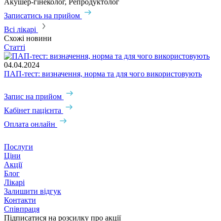
Акушер-гінеколог, Репродуктолог
А
Записатись на прийом
З
Всі лікарі
Схожі новини
Статті
04.04.2024
ПАП-тест: визначення, норма та для чого використовують
Запис на прийом
Кабінет пацієнта
Оплата онлайн
Послуги
Ціни
Акції
Блог
Лікарі
Залишити відгук
Контакти
Співпраця
Підписатися на розсилку про акції