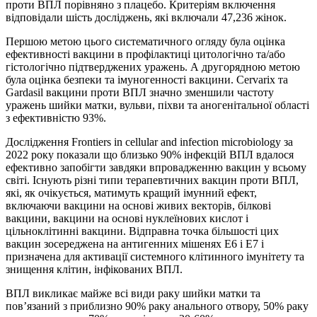
проти ВПЛ порівняно з плацебо. Критеріям включення
відповідали шість досліджень, які включали 47,236 жінок.
Першою метою цього систематичного огляду була оцінка
ефективності вакцини в профілактиці цитологічно та/або
гістологічно підтверджених уражень. А другорядною метою
була оцінка безпеки та імуногенності вакцини. Cervarix та
Gardasil вакцини проти ВПЛ значно зменшили частоту
уражень шийки матки, вульви, піхви та аногенітальної області
з ефективністю 93%.
Дослiдження Frontiers in cellular and infection microbiology за
2022 року показали що близько 90% інфекцій ВПЛ вдалося
ефективно запобігти завдяки впровадженню вакцин у всьому
світі. Існують різні типи терапевтичних вакцин проти ВПЛ,
які, як очікується, матимуть кращий імунний ефект,
включаючи вакцини на основі живих векторів, білкові
вакцини, вакцини на основі нуклеїнових кислот і
цільноклітинні вакцини. Відправна точка більшості цих
вакцин зосереджена на антигенних мішенях E6 і E7 і
призначена для активації системного клітинного імунітету та
знищення клітин, інфікованих ВПЛ.
ВПЛ викликає майже всі види раку шийки матки та
пов’язаний з приблизно 90% раку анального отвору, 50% раку