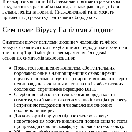
Високоризикові типи ВПЛ зазвичай пов'язані з розвитком
раку, такого як рак шийки матки, а також рак ануса, піхви,
вульви, пеніса та гортані. Низькоризикові типи можуть
призвести до розвитку генітальних бородавок.
Симптоми Вірусу Папіломи Людини
Симптоми вірусу папіломи людини у чоловіків та жінок
можуть з'являтися після інкубаційного періоду, який зазвичай
триває від 1 до 6 місяців після зараження. Ось деякі з
основних симптомів захворювання:
Поява гострокінцевих кондилом, або генітальних
бородавок: один з найпоширеніших ознак інфекції
вірусом папіломи людини. Ці вирости виникають через
невиправдане зростання клітин на шкірі або слизових
оболонках, спричинене інфекцією ВПЛ.
Свербіння в області статевих органів: додатковий
симптом, який може з'являтися якщо iнфекцiя прогресує
і спричиняє подразнення чи запалення слизових
оболонок чи шкіри.
Дискомфортні відчуття під час статевого акту:
новоутворення можуть викликати подразнення та тертя,
що призводить до дискомфорту під час статевого акту.
Збільшення лімфатичних вузлів як правило вказують на