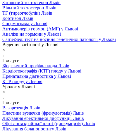
Загальний тестостерон Львів
Вільний тестостерон Львів
ТГ (тиреоглобулін) Львів
Кортизол Львів
Спермограма у Львові
Антимюлерів гормон (АМГ) у Львові
Аналізи на гормони у Львові
CarrierSeq: тест на носіння генетичної патології у Львові
Ведення вагітності у Львові
×
←
Послуги
Біофізичний профіль плода Львів
Кардіотокографія (КТГ) плоду у Львові
Пренатальна діагностика у Львові
КТР плоду у Львові
Уролог у Львові
×
←
Послуги
Вазорезекція Львів
Пластика вуздечки (френулотомія) Львів
Лікування еректильної дисфункції Львів
Обрізання крайньої плоті (циркумцизія) Львів
Лікування баланопоститу Львів