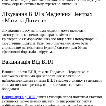
також обрати оптимальну стратегію лікування.
Лікування ВПЛ в Медичних Центрах
«Мати та Дитина»
Лікування вірусу папіломи людини може включати
застосування місцевих препаратів, хімічний вплив,
кріотерапію (заморожування) або видалення новоутворень
хірургічним шляхом. Крім того, лікування може бути
спрямоване на зміцнення імунної системи для більш
ефективної боротьби з вірусом.
Вакцинація Від ВПЛ
Вакцини проти ВПЛ, такі як Гардасил і Церварикс, є
високоефективними для запобігання зараженню
найпоширенішими типами ВПЛ високого ризику та деякими
типами низького ризику, які викликають генітальні
бородавки.
Вакцинація вiд ВПЛ
дівчат і хлопців перед початком статевої
активності може значно знизити ризик розвитку раку в
майбутньому. Регулярні скринінгові тести, такі як мазки