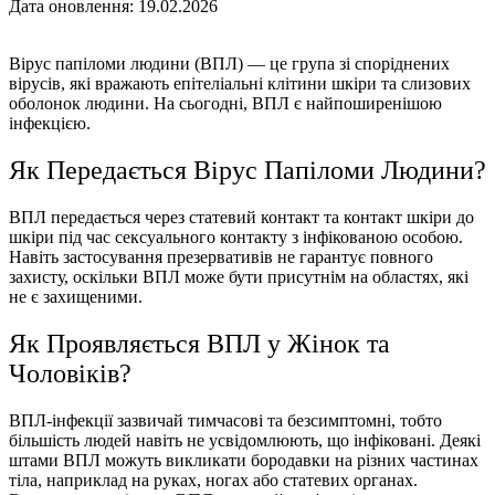
Дата оновлення: 19.02.2026
Вірус папіломи людини (ВПЛ) — це група зі споріднених
вірусів, які вражають епітеліальні клітини шкіри та слизових
оболонок людини. На сьогоднi, ВПЛ є найпоширенішою
інфекцією.
Як Передається Вірус Папіломи Людини?
ВПЛ передається через статевий контакт та контакт шкіри до
шкіри під час сексуального контакту з інфікованою особою.
Навіть застосування презервативів не гарантує повного
захисту, оскільки ВПЛ може бути присутнім на областях, які
не є захищеними.
Як Проявляється ВПЛ у Жінок та
Чоловіків?
ВПЛ-інфекції зазвичай тимчасові та безсимптомні, тобто
більшість людей навіть не усвідомлюють, що інфіковані. Деякі
штами ВПЛ можуть викликати бородавки на різних частинах
тіла, наприклад на руках, ногах або статевих органах.