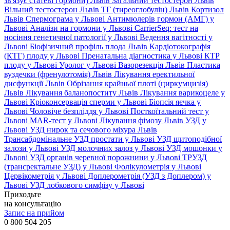
зв'язує статеві гормони) Львів
Загальний тестостерон Львів
Вільний тестостерон Львів
ТГ (тиреоглобулін) Львів
Кортизол
Львів
Спермограма у Львові
Антимюлерів гормон (АМГ) у
Львові
Аналізи на гормони у Львові
CarrierSeq: тест на
носіння генетичної патології у Львові
Ведення вагітності у
Львові
Біофізичний профіль плода Львів
Кардіотокографія
(КТГ) плоду у Львові
Пренатальна діагностика у Львові
КТР
плоду у Львові
Уролог у Львові
Вазорезекція Львів
Пластика
вуздечки (френулотомія) Львів
Лікування еректильної
дисфункції Львів
Обрізання крайньої плоті (циркумцизія)
Львів
Лікування баланопоститу Львів
Лікування варикоцеле у
Львові
Кріоконсервація сперми у Львові
Біопсія яєчка у
Львові
Чоловіче безпліддя у Львові
Посткоїтальний тест у
Львові
MAR-тест у Львові
Лікування фімозу Львів
УЗД у
Львові
УЗД нирок та сечового міхура Львів
Трансабдомінальне УЗД простати у Львові
УЗД щитоподібної
залози у Львові
УЗД молочних залоз у Львові
УЗД мошонки у
Львові
УЗД органів черевної порожнини у Львові
ТРУЗД
(трансректальне УЗД) у Львові
Фолікулометрія у Львові
Цервікометрія у Львові
Доплерометрія (УЗД з Доплером) у
Львові
УЗД лобкового симфізу у Львові
Приходьте
на консультацію
Запис на прийом
0 800 504 205