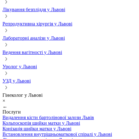
Лікування безпліддя у Львові
Репродуктивна хірургія у Львові
Лабораторні аналізи у Львові
Ведення вагітності у Львові
Уролог у Львові
УЗД у Львові
Гінеколог у Львові
×
←
Послуги
Видалення кісти бартолінової залози Львів
Кольпоскопія шийки матки у Львові
Конізація шийки матки у Львові
Встановлення внутрішньоматкової спіралі у Львові