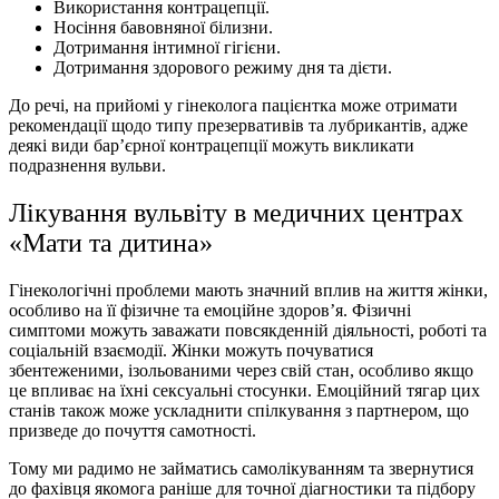
Використання контрацепції.
Носіння бавовняної білизни.
Дотримання інтимної гігієни.
Дотримання здорового режиму дня та дієти.
До речі, на прийомі у гінеколога пацієнтка може отримати
рекомендації щодо типу презервативiв та лубрикантів, адже
деякі види бар’єрної контрацепції можуть викликати
подразнення вульви.
Лікування вульвіту в медичних центрах
«Мати та дитина»
Гінекологічні проблеми мають значний вплив на життя жінки,
особливо на її фізичне та емоційне здоров’я. Фізичні
симптоми можуть заважати повсякденній діяльності, роботі та
соціальній взаємодії. Жінки можуть почуватися
збентеженими, ізольованими через свій стан, особливо якщо
це впливає на їхні сексуальні стосунки. Емоційний тягар цих
станів також може ускладнити спілкування з партнером, що
призведе до почуття самотності.
Тому ми радимо не займатись самолікуванням та звернутися
до фахівця якомога раніше для точної діагностики та підбору