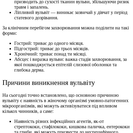
призводить до сухості тканин вульви, збільшуючи ризик
травм і запалень.
Ліпливий вульвіт — виникає зазвичай у дівчат у період
статевого дозрівання.
За клінічним перебігом захворювання можна поділити на такі
форми:
Гострий: триває до одного місяця.
Підгострий: триває до трьох місяців.
Хронічний: триває понад ти місяці.
Абсцес і виразка вульви: важка стадія захворювання, за
якої пошкоджується епітелій слизової оболонки та
глибока дерма.
Причини виникнення вульвіту
На сьогодні точно встановлено, що основною причиною
вульвіту є наявність в жіночому організмі умовно-патогенних
мікроорганізмів, які можуть активізуватися під впливом
кількох чинників, а саме:
Наявність різних інфекційних агентів, як-от
стрептококи, стафілококи, кишкова паличка, ентерококи
та гриби, які можуть призвести до неспецифічного