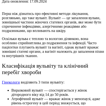
Дата оновлення: 17.09.2024
Перш ніж дізнатись про ефективні методи лікування,
розгляньмо, що таке вульвіт. Вульвіт — це запалення вульви,
зовнішньої частини жіночих статевих органів, яке може бути
спричинене інфекціями, алергічними реакціями або
подразниками, що впливають на шкіру.
Оскільки вульва є теплою та вологою ділянкою, вона
особливо сприйнятлива до подразнення та інфекції. Часто
пацієнтки плутають вульвіт та вагініт, однак вульвіт вражає
зовнішні статеві органи, а вагініт належить до запалення піхви
та внутрішніх тканин.
Класифікація вульвіту та клінічний
перебіг хвороби
Гінекологи
виділяють 3 типи вульвіту:
Виразковий вульвіт — спостерігається у жінок
дітородного віку від 14 до 50 років.
Атрофічний вульвіт — вражає жінок у менопаузі, адже
рівень естрогену в цей період знижується, що