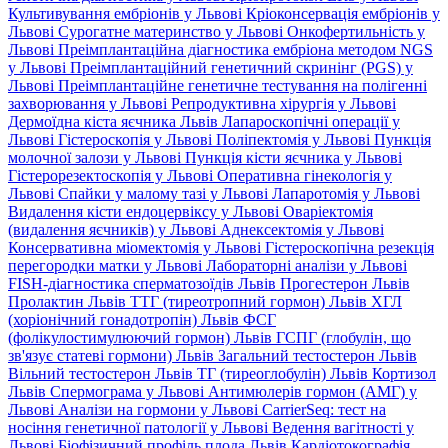
Культивування ембріонів у Львові
Кріоконсервація ембріонів у
Львові
Сурогатне материнство у Львові
Онкофертильність у
Львові
Преімплантаційна діагностика ембріона методом NGS
у Львові
Преімплантаційний генетичний скринінг (PGS) у
Львові
Преімплантаційне генетичне тестування на полігенні
захворювання у Львові
Репродуктивна хірургія у Львові
Дермоїдна кіста яєчника Львів
Лапароскопічні операції у
Львові
Гістероскопія у Львові
Поліпектомія у Львові
Пункція
молочної залози у Львові
Пункція кісти яєчника у Львові
Гістерорезектоскопія у Львові
Оперативна гінекологія у
Львові
Спайки у малому тазі у Львові
Лапаротомія у Львові
Видалення кісти ендоцервіксу у Львові
Оваріектомія
(видалення яєчників) у Львові
Аднексектомія у Львові
Консервативна міомектомія у Львові
Гістероскопічна резекція
перегородки матки у Львові
Лабораторні аналізи у Львові
FISH-діагностика сперматозоїдів Львів
Прогестерон Львів
Пролактин Львів
ТТГ (тиреотропний гормон) Львів
ХГЛ
(хоріонічний гонадотропін) Львів
ФСГ
(фолікулостимулюючий гормон) Львів
ГСПГ (глобулін, що
зв'язує статеві гормони) Львів
Загальний тестостерон Львів
Вільний тестостерон Львів
ТГ (тиреоглобулін) Львів
Кортизол
Львів
Спермограма у Львові
Антимюлерів гормон (АМГ) у
Львові
Аналізи на гормони у Львові
CarrierSeq: тест на
носіння генетичної патології у Львові
Ведення вагітності у
Львові
Біофізичний профіль плода Львів
Кардіотокографія