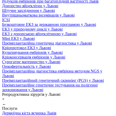
Редукція ембріонів при багатоплідній вагітності Львів
Донорство яйцеклітин у Львові
Штучне запліднення у Львові
Внутрішньоматкова інсемінація у Львові
ICSI
Безкоштовне ЕКЗ за державною програмою у Львові
ЕКЗ у природному циклі у Львові
ЕКЗ з донорською яйцеклітиною у Львові
Міні ЕКЗ у Львові
Преімплантаційна генетична діагностика у Львові
Кріопротокол ЕКЗ у Львові
Культивування ембріонів у Львові
Кріоконсервація ембріонів у Львові
Сурогатне материнство у Львові
Онкофертильність у Львові
Преімплантаційна діагностика ембріона методом NGS у
Львові
Преімплантаційний генетичний скринінг (PGS) у Львові
Преімплантаційне генетичне тестування на полігенні
захворювання у Львові
Репродуктивна хірургія у Львові
×
←
Послуги
Дермоїдна кіста яєчника Львів