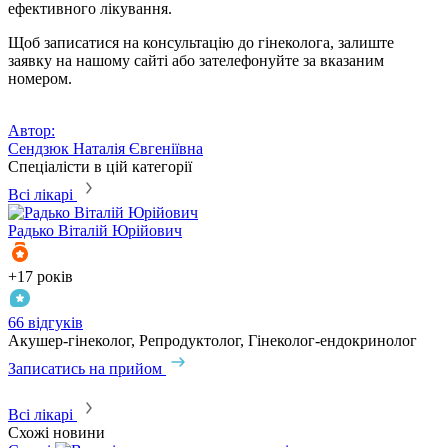
ефективного лікування.
Щоб записатися на консультацію до
гінеколога
, залиште
заявку на нашому сайті або зателефонуйте за вказаним
номером.
Автор:
Сендзюк Наталія Євгеніївна
Спеціалісти в цій категорії
Всі лікарі
Радько
Віталій Юрійович
+17 років
+
66 відгуків
6
Акушер-гінеколог, Репродуктолог, Гінеколог-ендокринолог
А
Записатись на прийом
З
Всі лікарі
Схожі новини