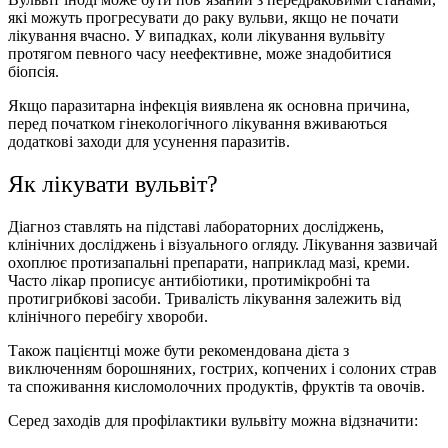
які можуть прогресувати до раку вульви, якщо не почати
лікування вчасно. У випадках, коли лікування вульвіту
протягом певного часу неефективне, може знадобитися
біопсія.
Якщо паразитарна інфекція виявлена як основна причина,
перед початком гінекологічного лікування вживаються
додаткові заходи для усунення паразитів.
Як лікувати вульвіт?
Діагноз ставлять на підставі лабораторних досліджень,
клінічних досліджень і візуального огляду. Лікування зазвичай
охоплює протизапальні препарати, наприклад мазі, креми.
Часто лікар прописує антибіотики, протимікробні та
протигрибкові засоби. Тривалість лікування залежить від
клінічного перебігу хвороби.
Також пацієнтці може бути рекомендована дієта з
виключенням борошняних, гострих, копчених і солоних страв
та споживання кисломолочних продуктів, фруктів та овочів.
Серед заходів для профілактики вульвіту можна відзначити: