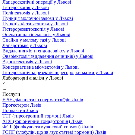
Лапароскопічні операції у Львові
Гістероскопія у Львові
Поліпектомія у Львові
Пункція молочної залози у Львові
Пункція кісти яєчника у Львові
Гістерорезектоскопія у Львові
Оперативна гінекологія у Львові
Спайки у малому тазі у Львові
Лапаротомія у Львові
Видалення кісти ендоцервіксу у Львові
Оваріектомія (видалення яєчників) у Львові
Аднексектомія у Львові
Консервативна міомектомія у Львові
Гістероскопічна резекція перегородки матки у Львові
Лабораторні аналізи у Львові
×
←
Послуги
FISH-діагностика сперматозоїдів Львів
Прогестерон Львів
Пролактин Львів
ТТГ (тиреотропний гормон) Львів
ХГЛ (хоріонічний гонадотропін) Львів
ФСГ (фолікулостимулюючий гормон) Львів
ГСПГ (глобулін, що зв'язує статеві гормони) Львів