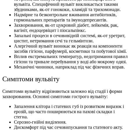
вульвіта. Специфічний вульвіт викликається такими
збудниками, як-от гонококи, хламідії та трихомонади.
Надмірне та безконтрольне вживання антибіотиків,
гормональних препаратів та імунодепресантів.
Захворювання, як-от цукровий діабет, лейкемія, рак,
вагініт, ендоцервіцит і піосальпінкс.
Запальні процеси в сечовивідній системі, як-от уретрит,
цистит, нетримання сечі та гельмінтози.
Алергічний вульвіт виникає як реакція на компоненти
засобів гігієни, парфумерії, косметики та побутової хімії.
Вплив екстремальних температур, недотримання правил
гігієни та тривале перебування у воді або мокрому одязі.
Механічні чинники, наприклад пiд час фiзичних вправ.
Симптоми вульвіту
Симптоми вульвіту відрізняються залежно від стадії і форми
захворювання. Основні симптоми гострого вульвіту:
Запалення клітора і статевих губ із розвитком виразок і
ерозій, що часто поширюються на пахові складки і
стегна.
Серозно-гнійні виділення.
Дискомфорт під час сечовипускання та статевого акту.