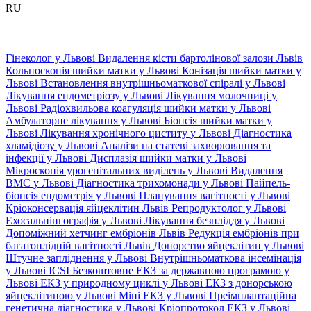
RU
Гінеколог у Львові
Видалення кісти бартолінової залози Львів
Кольпоскопія шийки матки у Львові
Конізація шийки матки у
Львові
Встановлення внутрішньоматкової спіралі у Львові
Лікування ендометріозу у Львові
Лікування молочниці у
Львові
Радіохвильова коагуляція шийки матки у Львові
Амбулаторне лікування у Львові
Біопсія шийки матки у
Львові
Лікування хронічного циститу у Львові
Діагностика
хламідіозу у Львові
Аналізи на статеві захворювання та
інфекції у Львові
Дисплазія шийки матки у Львові
Мікроскопія урогенітальних виділень у Львові
Видалення
ВМС у Львові
Діагностика трихомонади у Львові
Пайпель-
біопсія ендометрія у Львові
Планування вагітності у Львові
Кріоконсервація яйцеклітин Львів
Репродуктолог у Львові
Ехосальпінгографія у Львові
Лікування безпліддя у Львові
Допоміжний хетчинг ембріонів Львів
Редукція ембріонів при
багатоплідній вагітності Львів
Донорство яйцеклітин у Львові
Штучне запліднення у Львові
Внутрішньоматкова інсемінація
у Львові
ICSI
Безкоштовне ЕКЗ за державною програмою у
Львові
ЕКЗ у природному циклі у Львові
ЕКЗ з донорською
яйцеклітиною у Львові
Міні ЕКЗ у Львові
Преімплантаційна
генетична діагностика у Львові
Кріопротокол ЕКЗ у Львові