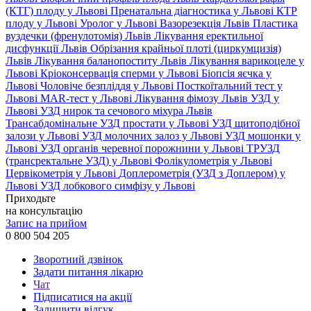
(КТГ) плоду у Львові
Пренатальна діагностика у Львові
КТР
плоду у Львові
Уролог у Львові
Вазорезекція Львів
Пластика
вуздечки (френулотомія) Львів
Лікування еректильної
дисфункції Львів
Обрізання крайньої плоті (циркумцизія)
Львів
Лікування баланопоститу Львів
Лікування варикоцеле у
Львові
Кріоконсервація сперми у Львові
Біопсія яєчка у
Львові
Чоловіче безпліддя у Львові
Посткоїтальний тест у
Львові
MAR-тест у Львові
Лікування фімозу Львів
УЗД у
Львові
УЗД нирок та сечового міхура Львів
Трансабдомінальне УЗД простати у Львові
УЗД щитоподібної
залози у Львові
УЗД молочних залоз у Львові
УЗД мошонки у
Львові
УЗД органів черевної порожнини у Львові
ТРУЗД
(трансректальне УЗД) у Львові
Фолікулометрія у Львові
Цервікометрія у Львові
Доплерометрія (УЗД з Доплером) у
Львові
УЗД лобкового симфізу у Львові
Приходьте
на консультацію
Запис на прийом
0 800 504 205
Зворотний дзвінок
Задати питання лікарю
Чат
Підписатися на акції
Залишити відгук