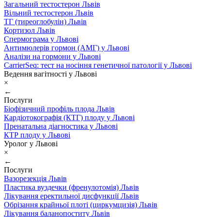
Загальний тестостерон Львів
Вільний тестостерон Львів
ТГ (тиреоглобулін) Львів
Кортизол Львів
Спермограма у Львові
Антимюлерів гормон (АМГ) у Львові
Аналізи на гормони у Львові
CarrierSeq: тест на носіння генетичної патології у Львові
Ведення вагітності у Львові
×
←
Послуги
Біофізичний профіль плода Львів
Кардіотокографія (КТГ) плоду у Львові
Пренатальна діагностика у Львові
КТР плоду у Львові
Уролог у Львові
×
←
Послуги
Вазорезекція Львів
Пластика вуздечки (френулотомія) Львів
Лікування еректильної дисфункції Львів
Обрізання крайньої плоті (циркумцизія) Львів
Лікування баланопоститу Львів