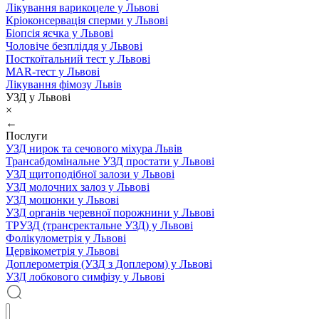
Лікування варикоцеле у Львові
Кріоконсервація сперми у Львові
Біопсія яєчка у Львові
Чоловіче безпліддя у Львові
Посткоїтальний тест у Львові
MAR-тест у Львові
Лікування фімозу Львів
УЗД у Львові
×
←
Послуги
УЗД нирок та сечового міхура Львів
Трансабдомінальне УЗД простати у Львові
УЗД щитоподібної залози у Львові
УЗД молочних залоз у Львові
УЗД мошонки у Львові
УЗД органів черевної порожнини у Львові
ТРУЗД (трансректальне УЗД) у Львові
Фолікулометрія у Львові
Цервікометрія у Львові
Доплерометрія (УЗД з Доплером) у Львові
УЗД лобкового симфізу у Львові