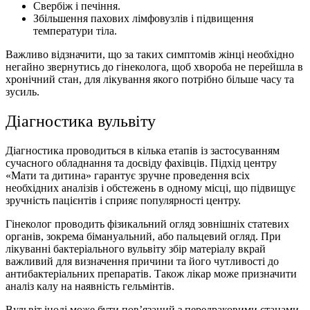
Свербіж і печіння.
Збільшення пахових лімфовузлів і підвищення
температури тіла.
Важливо відзначити, що за таких симптомів жінці необхідно
негайно звернутись до гінеколога, щоб хвороба не перейшла в
хронічний стан, для лікування якого потрібно більше часу та
зусиль.
Діагностика вульвіту
Діагностика проводиться в кілька етапів із застосуванням
сучасного обладнання та досвіду фахівців. Підхід центру
«Мати та дитина» гарантує зручне проведення всіх
необхідних аналізів і обстежень в одному місці, що підвищує
зручність пацієнтів і сприяє популярності центру.
Гінеколог проводить фізикальний огляд зовнішніх статевих
органів, зокрема бімануальний, або пальцевий огляд. При
лікуванні бактеріального вульвіту збір матеріалу вкрай
важливий для визначення причини та його чутливості до
антибактеріальних препаратів. Також лікар може призначити
аналіз калу на наявність гельмінтів.
Вульвіт іноді може бути пов’язаний з передраковими станами,