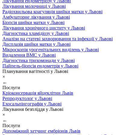
Лікування ендометріозу у Львові
Лікування молочниці у Львові
Радіохвильова коагуляція шийки матки у Львові
Амбулаторне лікування у Львові
Біопсія шийки матки у Львові
Лікування хронічного циститу у Львові
Діагностика хламідіозу у Львові
Аналізи на статеві захворювання та інфекції у Львові
Дисплазія шийки матки у Львові
Мікроскопія урогенітальних виділень у Львові
Видалення ВМС у Львові
Діагностика трихомонади у Львові
Пайпель-біопсія ендометрія у Львові
Планування вагітності у Львові
×
←
Послуги
Кріоконсервація яйцеклітин Львів
Репродуктолог у Львові
Ехосальпінгографія у Львові
Лікування безпліддя у Львові
×
←
Послуги
Допоміжний хетчинг ембріонів Львів