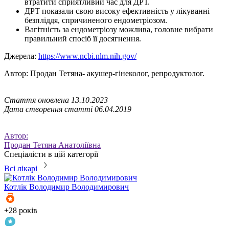
втратити сприятливий час для ДРТ.
ДРТ показали свою високу ефективність у лікуванні
безпліддя, спричиненого ендометріозом.
Вагітність за ендометріозу можлива, головне вибрати
правильний спосіб її досягнення.
Джерела:
https://www.ncbi.nlm.nih.gov/
Автор: Продан Тетяна- акушер-гінеколог, репродуктолог.
Стаття оновлена 13.10.2023
Дата створення статті 06.04.2019
Автор:
Продан Тетяна Анатоліївна
Спеціалісти в цій категорії
Всі лікарі
Котлік
Володимир Володимирович
К
+28 років
+