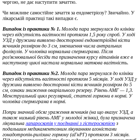
чергою, не дає наступити зачаттю.
Чи можливе самостійне зачаття за ендометріозу? Звичайно. У
лікарській практиці такі випадки є.
Випадок із практики № 1
.
Молода пара звернулася до клініки
через відсутність вагітності протягом 1,5 року спроб. У ході
УЗД у дружини виявлено двосторонні ендометріоїдні кісти
яєчників розміром до 3 см, зменшення числа антральних
фолікулів. У чоловіка нормальна спермограма. Після
роз'яснювальної бесіди та призначення курсу вітамінів вже в
наступному циклі настала нормальна маткова вагітність.
Випадок із практики №2.
Молода пара звернулася до клініки
через відсутність вагітності протягом 5 місяців. У ході УЗД у
дружини виявлено двосторонні кісти яєчників розміром до 5
см, ознаки зниження оваріального резерву. Рівень АМГ — 1,3.
Менструальний цикл регулярний, статеві гормони в нормі. У
чоловіка спермограма в нормі.
Попри значний обсяг ураження яєчників (на що вказує УЗД, а
також низький рівень АМГ у молодої жінки), була призначена
лікувальна
лапароскопія у поєднанні з гістероскопією
з
подальшим медикаментозним лікуванням агоністами
гонадотропін-рилізинг гормону (аГнРГ) протягом 3 місяців.