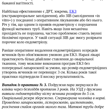
бажаної вагітності.
Найбільш ефективними є ДРТ, зокрема,
ЕКЗ
(екстракорпоральне запліднення), або ЗІВ (запліднення «in
vitro») у поєднанні з оперативним лікуванням або без нього.
Річ у тім, що одним із проявів ендометріозу є порушення
функції маткових труб. Навіть якщо їхня механічна
прохідність не порушена, частою проблемою стають імунні
біохімічні процеси. У такій ситуації ЗІВ дає змогу розірвати
порочне коло ендометріозу.
Раніше оперативне видалення ендометріоїдних осередків
яєчників було обов'язковою умовою для ЕКЗ. Наразі лікарі
практикують більш дбайливе ставлення до оваріальної
тканини, тому можливе виконання програм ЕКЗ без
попередньої лапароскопії за умови, що розмір ендометріоїдних
утворень яєчників не перевищує 3 см. Кілька років такої
практики підтвердили її високу результативність.
Випадок із практики № 3.
Подружня пара звернулася до
клініки через безпліддя протягом 3 років. На УЗД у дружини
виявили ендометріоїдну кісту яєчника розміром до 5 см.
Оваріальний резерв збережено. Спермограма чоловіка в нормі.
Проведено лапароскопію, гістероскопію, цистектомію,
розсічення спайок органів малого таза. Маткові труби добре