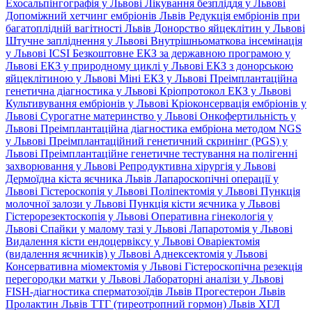
Ехосальпінгографія у Львові
Лікування безпліддя у Львові
Допоміжний хетчинг ембріонів Львів
Редукція ембріонів при
багатоплідній вагітності Львів
Донорство яйцеклітин у Львові
Штучне запліднення у Львові
Внутрішньоматкова інсемінація
у Львові
ICSI
Безкоштовне ЕКЗ за державною програмою у
Львові
ЕКЗ у природному циклі у Львові
ЕКЗ з донорською
яйцеклітиною у Львові
Міні ЕКЗ у Львові
Преімплантаційна
генетична діагностика у Львові
Кріопротокол ЕКЗ у Львові
Культивування ембріонів у Львові
Кріоконсервація ембріонів у
Львові
Сурогатне материнство у Львові
Онкофертильність у
Львові
Преімплантаційна діагностика ембріона методом NGS
у Львові
Преімплантаційний генетичний скринінг (PGS) у
Львові
Преімплантаційне генетичне тестування на полігенні
захворювання у Львові
Репродуктивна хірургія у Львові
Дермоїдна кіста яєчника Львів
Лапароскопічні операції у
Львові
Гістероскопія у Львові
Поліпектомія у Львові
Пункція
молочної залози у Львові
Пункція кісти яєчника у Львові
Гістерорезектоскопія у Львові
Оперативна гінекологія у
Львові
Спайки у малому тазі у Львові
Лапаротомія у Львові
Видалення кісти ендоцервіксу у Львові
Оваріектомія
(видалення яєчників) у Львові
Аднексектомія у Львові
Консервативна міомектомія у Львові
Гістероскопічна резекція
перегородки матки у Львові
Лабораторні аналізи у Львові
FISH-діагностика сперматозоїдів Львів
Прогестерон Львів
Пролактин Львів
ТТГ (тиреотропний гормон) Львів
ХГЛ