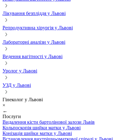
Лікування безпліддя у Львові
Репродуктивна хірургія у Львові
Лабораторні аналізи у Львові
Ведення вагітності у Львові
Уролог у Львові
УЗД у Львові
Гінеколог у Львові
×
←
Послуги
Видалення кісти бартолінової залози Львів
Кольпоскопія шийки матки у Львові
Конізація шийки матки у Львові
Встановлення внутрішньоматкової спіралі у Львові