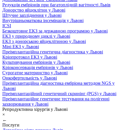
Редукція ембріонів при багатоплідній вагітності Львів
Донорство яйцеклітин у Львові
Штучне запліднення у Львові
Внутрішньоматкова інсемінація у Львові
ICSI
Безкоштовне ЕКЗ за державною програмою у Львові
ЕКЗ у природному циклі у Львові
ЕКЗ з донорською яйцеклітиною у Львові
Міні ЕКЗ у Львові
Преімплантаційна генетична діагностика у Львові
Кріопротокол ЕКЗ у Львові
Культивування ембріонів у Львові
Кріоконсервація ембріонів у Львові
Сурогатне материнство у Львові
Онкофертильність у Львові
Преімплантаційна діагностика ембріона методом NGS у
Львові
Преімплантаційний генетичний скринінг (PGS) у Львові
Преімплантаційне генетичне тестування на полігенні
захворювання у Львові
Репродуктивна хірургія у Львові
×
←
Послуги