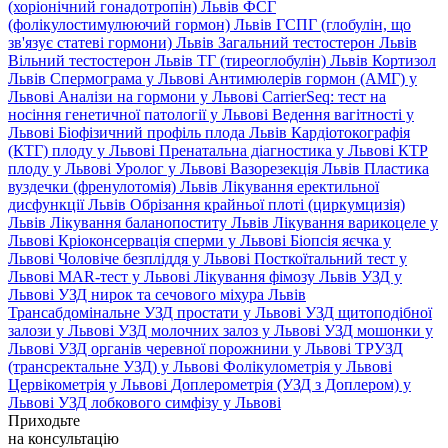
(хоріонічний гонадотропін) Львів
ФСГ
(фолікулостимулюючий гормон) Львів
ГСПГ (глобулін, що
зв'язує статеві гормони) Львів
Загальний тестостерон Львів
Вільний тестостерон Львів
ТГ (тиреоглобулін) Львів
Кортизол
Львів
Спермограма у Львові
Антимюлерів гормон (АМГ) у
Львові
Аналізи на гормони у Львові
CarrierSeq: тест на
носіння генетичної патології у Львові
Ведення вагітності у
Львові
Біофізичний профіль плода Львів
Кардіотокографія
(КТГ) плоду у Львові
Пренатальна діагностика у Львові
КТР
плоду у Львові
Уролог у Львові
Вазорезекція Львів
Пластика
вуздечки (френулотомія) Львів
Лікування еректильної
дисфункції Львів
Обрізання крайньої плоті (циркумцизія)
Львів
Лікування баланопоститу Львів
Лікування варикоцеле у
Львові
Кріоконсервація сперми у Львові
Біопсія яєчка у
Львові
Чоловіче безпліддя у Львові
Посткоїтальний тест у
Львові
MAR-тест у Львові
Лікування фімозу Львів
УЗД у
Львові
УЗД нирок та сечового міхура Львів
Трансабдомінальне УЗД простати у Львові
УЗД щитоподібної
залози у Львові
УЗД молочних залоз у Львові
УЗД мошонки у
Львові
УЗД органів черевної порожнини у Львові
ТРУЗД
(трансректальне УЗД) у Львові
Фолікулометрія у Львові
Цервікометрія у Львові
Доплерометрія (УЗД з Доплером) у
Львові
УЗД лобкового симфізу у Львові
Приходьте
на консультацію