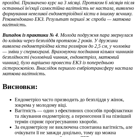
прохідні. Призначено курс на 3 місяці. Протягом 6 місяців після
останньої ін'єкції самостійна вагітність не настала, виявлено
формування невеликої ендометріоїдної кісти в іншому яєчнику.
Рекомендовано ЕКЗ. Результат першої ж спроби — маткова
вагітність.
Випадок із практики № 4
.
Молода подружня пара звернулася
до клініки через безпліддя протягом 2 років. У дружини
виявлена ендометріоїдна кіста розміром до 2,5 см, у чоловіка
— зміни у спермограмі. Враховуючи поєднання кількох чинників
безплідності (чоловічий чинник, ендометріоз, матковий
чинник), було вирішено провести ЕКЗ із попередньою
гістероскопією. Внаслідок першого ембріотрансферу настала
маткова вагітність.
Висновки:
Ендометріоз часто призводить до безпліддя у жінок,
зокрема у молодому віці.
Вагітність — один з ефективних способів профілактики
та лікування ендометріозу, а перенесення її на пізніший
термін сприяє прогресуванню хвороби.
За ендометріозу не виключена спонтанна вагітність, але
очікувати її не завжди доцільно, тому що можна