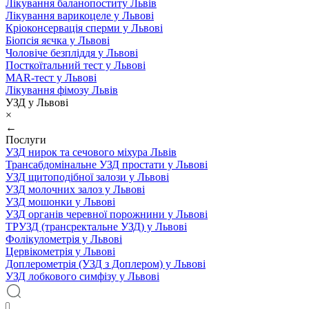
Лікування баланопоститу Львів
Лікування варикоцеле у Львові
Кріоконсервація сперми у Львові
Біопсія яєчка у Львові
Чоловіче безпліддя у Львові
Посткоїтальний тест у Львові
MAR-тест у Львові
Лікування фімозу Львів
УЗД у Львові
×
←
Послуги
УЗД нирок та сечового міхура Львів
Трансабдомінальне УЗД простати у Львові
УЗД щитоподібної залози у Львові
УЗД молочних залоз у Львові
УЗД мошонки у Львові
УЗД органів черевної порожнини у Львові
ТРУЗД (трансректальне УЗД) у Львові
Фолікулометрія у Львові
Цервікометрія у Львові
Доплерометрія (УЗД з Доплером) у Львові
УЗД лобкового симфізу у Львові