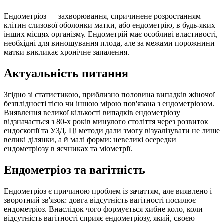
Ендометріоз — захворювання, спричинене розростанням
клітин слизової оболонки матки, або ендометрію, в будь-яких
інших місцях організму. Ендометрій має особливі властивості,
необхідні для виношування плода, але за межами порожнини
матки викликає хронічне запалення.
Актуальність питання
Згідно зі статистикою, приблизно половина випадків жіночої
безплідності тією чи іншою мірою пов'язана з ендометріозом.
Виявлення великої кількості випадків ендометріозу
відзначається з 80-х років минулого століття через розвиток
ендоскопії та УЗД. Ці методи дали змогу візуалізувати не лише
великі ділянки, а й малі форми: невеликі осередки
ендометріозу в яєчниках та міометрії.
Ендометріоз та вагітність
Ендометріоз є причиною проблем із зачаттям, але виявлено і
зворотний зв'язок: довга відсутність вагітності посилює
ендометріоз. Внаслідок чого формується хибне коло, коли
відсутність вагітності сприяє ендометріозу, який, своєю