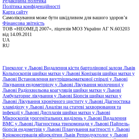
Редакційна політика
Політика конфіденційності
Карта сайту
Самолікування може бути шкідливим для вашого здоров’я
Фінансова звітність
ТОВ «НЕОМЕД 2007», ліцензія МОЗ України АГ N.603203
від 14.09.2011
UA
RU
Гінеколог у Львові
Видалення кісти бартолінової залози Львів
Кольпоскопія шийки матки у Львові
Конізація шийки матки у
Львові
Встановлення внутрішньоматкової спіралі у Львові
Лікування ендометріозу у Львові
Лікування молочниці у
Львові
Радіохвильова коагуляція шийки матки у Львові
Амбулаторне лікування у Львові
Біопсія шийки матки у
Львові
Лікування хронічного циститу у Львові
Діагностика
хламідіозу у Львові
Аналізи на статеві захворювання та
інфекції у Львові
Дисплазія шийки матки у Львові
Мікроскопія урогенітальних виділень у Львові
Видалення
ВМС у Львові
Діагностика трихомонади у Львові
Пайпель-
біопсія ендометрія у Львові
Планування вагітності у Львові
Кріоконсервація яйцеклітин Львів
Репродуктолог у Львові