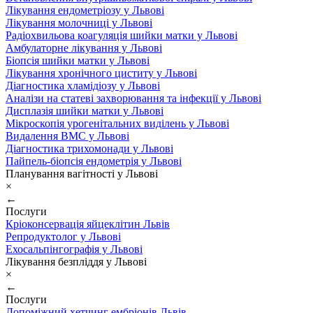
Лікування ендометріозу у Львові
Лікування молочниці у Львові
Радіохвильова коагуляція шийки матки у Львові
Амбулаторне лікування у Львові
Біопсія шийки матки у Львові
Лікування хронічного циститу у Львові
Діагностика хламідіозу у Львові
Аналізи на статеві захворювання та інфекції у Львові
Дисплазія шийки матки у Львові
Мікроскопія урогенітальних виділень у Львові
Видалення ВМС у Львові
Діагностика трихомонади у Львові
Пайпель-біопсія ендометрія у Львові
Планування вагітності у Львові
×
←
Послуги
Кріоконсервація яйцеклітин Львів
Репродуктолог у Львові
Ехосальпінгографія у Львові
Лікування безпліддя у Львові
×
←
Послуги
Допоміжний хетчинг ембріонів Львів