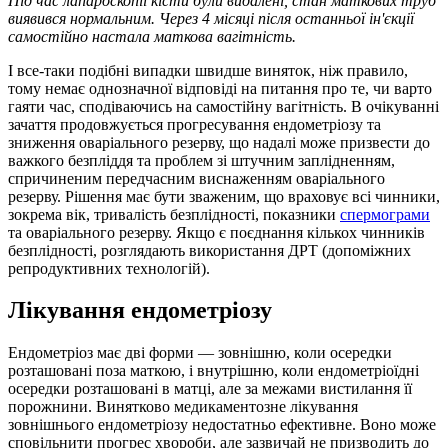
Під час лапароскопії кісти були видалені, стан маткових труб
виявився нормальним. Через 4 місяці після останньої ін'єкції
самостійно настала маткова вагітність.
І все-таки подібні випадки швидше виняток, ніж правило,
тому немає однозначної відповіді на питання про те, чи варто
гаяти час, сподіваючись на самостійну вагітність. В очікуванні
зачаття продовжується прогресування ендометріозу та
зниження оваріального резерву, що надалі може призвести до
важкого безпліддя та проблем зі штучним заплідненням,
спричиненим передчасним виснаженням оваріального
резерву. Рішення має бути зваженим, що враховує всі чинники,
зокрема вік, тривалість безплідності, показники
спермограми
та оваріального резерву. Якщо є поєднання кількох чинників
безплідності, розглядають використання ДРТ (допоміжних
репродуктивних технологій).
Лікування ендометріозу
Ендометріоз має дві форми — зовнішню, коли осередки
розташовані поза маткою, і внутрішню, коли ендометріоїдні
осередки розташовані в матці, але за межами вистилання її
порожнини. Винятково медикаментозне лікування
зовнішнього ендометріозу недостатньо ефективне. Воно може
сповільнити прогрес хвороби, але зазвичай не призводить до