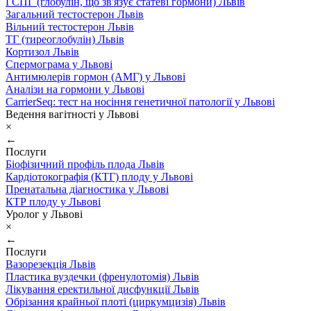
ГСПГ (глобулін, що зв'язує статеві гормони) Львів
Загальний тестостерон Львів
Вільний тестостерон Львів
ТГ (тиреоглобулін) Львів
Кортизол Львів
Спермограма у Львові
Антимюлерів гормон (АМГ) у Львові
Аналізи на гормони у Львові
CarrierSeq: тест на носіння генетичної патології у Львові
Ведення вагітності у Львові
×
←
Послуги
Біофізичний профіль плода Львів
Кардіотокографія (КТГ) плоду у Львові
Пренатальна діагностика у Львові
КТР плоду у Львові
Уролог у Львові
×
←
Послуги
Вазорезекція Львів
Пластика вуздечки (френулотомія) Львів
Лікування еректильної дисфункції Львів
Обрізання крайньої плоті (циркумцизія) Львів