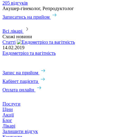
205 відгуків
3
Акушер-гінеколог, Репродуктолог
А
Записатись на прийом
З
Всі лікарі
Схожі новини
Статті
С
14.02.2019
1
Ендометріоз та вагітність
Е
Запис на прийом
Кабінет пацієнта
Оплата онлайн
Послуги
Ціни
Акції
Блог
Лікарі
Залишити відгук
Контакти