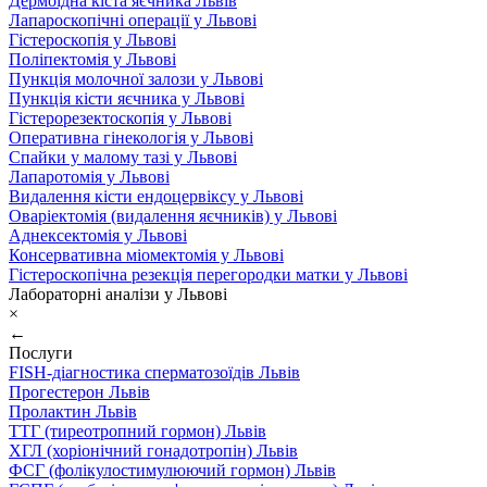
Дермоїдна кіста яєчника Львів
Лапароскопічні операції у Львові
Гістероскопія у Львові
Поліпектомія у Львові
Пункція молочної залози у Львові
Пункція кісти яєчника у Львові
Гістерорезектоскопія у Львові
Оперативна гінекологія у Львові
Спайки у малому тазі у Львові
Лапаротомія у Львові
Видалення кісти ендоцервіксу у Львові
Оваріектомія (видалення яєчників) у Львові
Аднексектомія у Львові
Консервативна міомектомія у Львові
Гістероскопічна резекція перегородки матки у Львові
Лабораторні аналізи у Львові
×
←
Послуги
FISH-діагностика сперматозоїдів Львів
Прогестерон Львів
Пролактин Львів
ТТГ (тиреотропний гормон) Львів
ХГЛ (хоріонічний гонадотропін) Львів
ФСГ (фолікулостимулюючий гормон) Львів