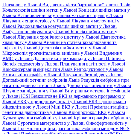
Гінеколог у Львові
Видалення кісти бартолінової залози Львів
Кольпоскопія шийки матки у Львові
Конізація шийки матки у
Львові
Встановлення внутрішньоматкової спіралі у Львові
Лікування ендометріозу у Львові
Лікування молочниці у
Львові
Радіохвильова коагуляція шийки матки у Львові
Амбулаторне лікування у Львові
Біопсія шийки матки у
Львові
Лікування хронічного циститу у Львові
Діагностика
хламідіозу у Львові
Аналізи на статеві захворювання та
інфекції у Львові
Дисплазія шийки матки у Львові
Мікроскопія урогенітальних виділень у Львові
Видалення
ВМС у Львові
Діагностика трихомонади у Львові
Пайпель-
біопсія ендометрія у Львові
Планування вагітності у Львові
Кріоконсервація яйцеклітин Львів
Репродуктолог у Львові
Ехосальпінгографія у Львові
Лікування безпліддя у Львові
Допоміжний хетчинг ембріонів Львів
Редукція ембріонів при
багатоплідній вагітності Львів
Донорство яйцеклітин у Львові
Штучне запліднення у Львові
Внутрішньоматкова інсемінація
у Львові
ICSI
Безкоштовне ЕКЗ за державною програмою у
Львові
ЕКЗ у природному циклі у Львові
ЕКЗ з донорською
яйцеклітиною у Львові
Міні ЕКЗ у Львові
Преімплантаційна
генетична діагностика у Львові
Кріопротокол ЕКЗ у Львові
Культивування ембріонів у Львові
Кріоконсервація ембріонів у
Львові
Сурогатне материнство у Львові
Онкофертильність у
Львові
Преімплантаційна діагностика ембріона методом NGS
у Львові
Преімплантаційний генетичний скринінг (PGS) у