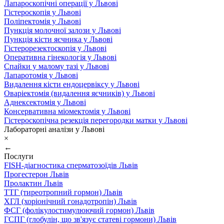
Лапароскопічні операції у Львові
Гістероскопія у Львові
Поліпектомія у Львові
Пункція молочної залози у Львові
Пункція кісти яєчника у Львові
Гістерорезектоскопія у Львові
Оперативна гінекологія у Львові
Спайки у малому тазі у Львові
Лапаротомія у Львові
Видалення кісти ендоцервіксу у Львові
Оваріектомія (видалення яєчників) у Львові
Аднексектомія у Львові
Консервативна міомектомія у Львові
Гістероскопічна резекція перегородки матки у Львові
Лабораторні аналізи у Львові
×
←
Послуги
FISH-діагностика сперматозоїдів Львів
Прогестерон Львів
Пролактин Львів
ТТГ (тиреотропний гормон) Львів
ХГЛ (хоріонічний гонадотропін) Львів
ФСГ (фолікулостимулюючий гормон) Львів
ГСПГ (глобулін, що зв'язує статеві гормони) Львів