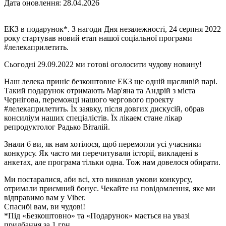
Дата оновлення: 28.04.2026
ЕКЗ в подарунок*. З нагоди Дня незалежності, 24 серпня 2022
року стартував новий етап нашої соціальної програми
#лелекаприлетить.
Сьогодні 29.09.2022 ми готові оголосити чудову новину!
Наш лелека приніс безкоштовне ЕКЗ ще одній щасливій парі.
Такий подарунок отримають Мар'яна та Андрій з міста
Чернігова, переможці нашого чергового проекту
#лелекаприлетить. Їх заявку, після довгих дискусій, обрав
консиліум наших спеціалістів. Їх лікаем стане лікар
репродуктолог Радько Віталій.
Знали б ви, як нам хотілося, щоб перемогли усі учасники
конкурсу. Як часто ми перечитували історії, викладені в
анкетах, але програма тільки одна. Тож нам довелося обирати.
Ми постаралися, аби всі, хто виконав умови конкурсу,
отримали приємний бонус. Чекайте на повідомлення, яке ми
відправимо вам у Viber.
Спасибі вам, ви чудові!
*Під «Безкоштовно» та «Подарунок» мається на увазі
придбання за 1 грн.