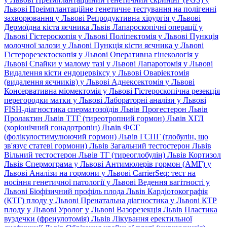
Львові
Преімплантаційне генетичне тестування на полігенні
захворювання у Львові
Репродуктивна хірургія у Львові
Дермоїдна кіста яєчника Львів
Лапароскопічні операції у
Львові
Гістероскопія у Львові
Поліпектомія у Львові
Пункція
молочної залози у Львові
Пункція кісти яєчника у Львові
Гістерорезектоскопія у Львові
Оперативна гінекологія у
Львові
Спайки у малому тазі у Львові
Лапаротомія у Львові
Видалення кісти ендоцервіксу у Львові
Оваріектомія
(видалення яєчників) у Львові
Аднексектомія у Львові
Консервативна міомектомія у Львові
Гістероскопічна резекція
перегородки матки у Львові
Лабораторні аналізи у Львові
FISH-діагностика сперматозоїдів Львів
Прогестерон Львів
Пролактин Львів
ТТГ (тиреотропний гормон) Львів
ХГЛ
(хоріонічний гонадотропін) Львів
ФСГ
(фолікулостимулюючий гормон) Львів
ГСПГ (глобулін, що
зв'язує статеві гормони) Львів
Загальний тестостерон Львів
Вільний тестостерон Львів
ТГ (тиреоглобулін) Львів
Кортизол
Львів
Спермограма у Львові
Антимюлерів гормон (АМГ) у
Львові
Аналізи на гормони у Львові
CarrierSeq: тест на
носіння генетичної патології у Львові
Ведення вагітності у
Львові
Біофізичний профіль плода Львів
Кардіотокографія
(КТГ) плоду у Львові
Пренатальна діагностика у Львові
КТР
плоду у Львові
Уролог у Львові
Вазорезекція Львів
Пластика
вуздечки (френулотомія) Львів
Лікування еректильної