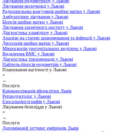
Лікування ендометріозу у Львові
Лікування молочниці у Львові
Радіохвильова коагуляція шийки матки у Львові
Амбулаторне лікування у Львові
Біопсія шийки матки у Львові
Лікування хронічного циститу у Львові
Діагностика хламідіозу у Львові
Аналізи на статеві захворювання та інфекції у Львові
Дисплазія шийки матки у Львові
Мікроскопія урогенітальних виділень у Львові
Видалення ВМС у Львові
Діагностика трихомонади у Львові
Пайпель-біопсія ендометрія у Львові
Планування вагітності у Львові
×
←
Послуги
Кріоконсервація яйцеклітин Львів
Репродуктолог у Львові
Ехосальпінгографія у Львові
Лікування безпліддя у Львові
×
←
Послуги
Допоміжний хетчинг ембріонів Львів