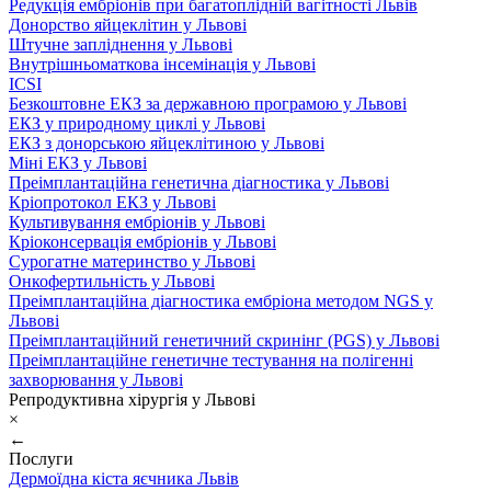
Редукція ембріонів при багатоплідній вагітності Львів
Донорство яйцеклітин у Львові
Штучне запліднення у Львові
Внутрішньоматкова інсемінація у Львові
ICSI
Безкоштовне ЕКЗ за державною програмою у Львові
ЕКЗ у природному циклі у Львові
ЕКЗ з донорською яйцеклітиною у Львові
Міні ЕКЗ у Львові
Преімплантаційна генетична діагностика у Львові
Кріопротокол ЕКЗ у Львові
Культивування ембріонів у Львові
Кріоконсервація ембріонів у Львові
Сурогатне материнство у Львові
Онкофертильність у Львові
Преімплантаційна діагностика ембріона методом NGS у
Львові
Преімплантаційний генетичний скринінг (PGS) у Львові
Преімплантаційне генетичне тестування на полігенні
захворювання у Львові
Репродуктивна хірургія у Львові
×
←
Послуги
Дермоїдна кіста яєчника Львів