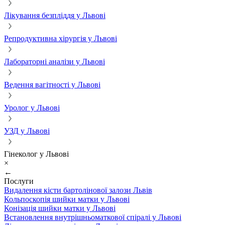
Лікування безпліддя у Львові
Репродуктивна хірургія у Львові
Лабораторні аналізи у Львові
Ведення вагітності у Львові
Уролог у Львові
УЗД у Львові
Гінеколог у Львові
×
←
Послуги
Видалення кісти бартолінової залози Львів
Кольпоскопія шийки матки у Львові
Конізація шийки матки у Львові
Встановлення внутрішньоматкової спіралі у Львові