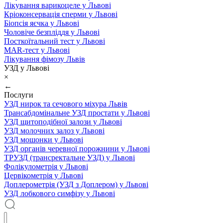
Лікування варикоцеле у Львові
Кріоконсервація сперми у Львові
Біопсія яєчка у Львові
Чоловіче безпліддя у Львові
Посткоїтальний тест у Львові
MAR-тест у Львові
Лікування фімозу Львів
УЗД у Львові
×
←
Послуги
УЗД нирок та сечового міхура Львів
Трансабдомінальне УЗД простати у Львові
УЗД щитоподібної залози у Львові
УЗД молочних залоз у Львові
УЗД мошонки у Львові
УЗД органів черевної порожнини у Львові
ТРУЗД (трансректальне УЗД) у Львові
Фолікулометрія у Львові
Цервікометрія у Львові
Доплерометрія (УЗД з Доплером) у Львові
УЗД лобкового симфізу у Львові