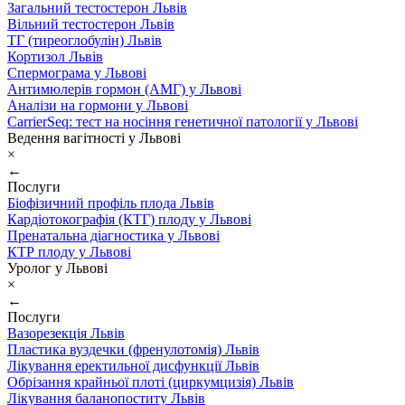
Загальний тестостерон Львів
Вільний тестостерон Львів
ТГ (тиреоглобулін) Львів
Кортизол Львів
Спермограма у Львові
Антимюлерів гормон (АМГ) у Львові
Аналізи на гормони у Львові
CarrierSeq: тест на носіння генетичної патології у Львові
Ведення вагітності у Львові
×
←
Послуги
Біофізичний профіль плода Львів
Кардіотокографія (КТГ) плоду у Львові
Пренатальна діагностика у Львові
КТР плоду у Львові
Уролог у Львові
×
←
Послуги
Вазорезекція Львів
Пластика вуздечки (френулотомія) Львів
Лікування еректильної дисфункції Львів
Обрізання крайньої плоті (циркумцизія) Львів
Лікування баланопоститу Львів