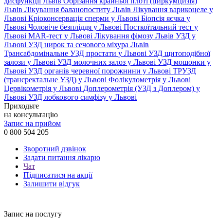
дисфункції Львів
Обрізання крайньої плоті (циркумцизія)
Львів
Лікування баланопоститу Львів
Лікування варикоцеле у
Львові
Кріоконсервація сперми у Львові
Біопсія яєчка у
Львові
Чоловіче безпліддя у Львові
Посткоїтальний тест у
Львові
MAR-тест у Львові
Лікування фімозу Львів
УЗД у
Львові
УЗД нирок та сечового міхура Львів
Трансабдомінальне УЗД простати у Львові
УЗД щитоподібної
залози у Львові
УЗД молочних залоз у Львові
УЗД мошонки у
Львові
УЗД органів черевної порожнини у Львові
ТРУЗД
(трансректальне УЗД) у Львові
Фолікулометрія у Львові
Цервікометрія у Львові
Доплерометрія (УЗД з Доплером) у
Львові
УЗД лобкового симфізу у Львові
Приходьте
на консультацію
Запис на прийом
0 800 504 205
Зворотний дзвінок
Задати питання лікарю
Чат
Підписатися на акції
Залишити відгук
Запис на послугу